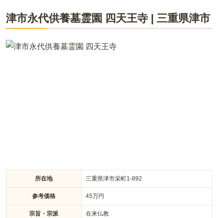
津市永代供養墓霊園 四天王寺
|
三重県
津市
所在地
三重県津市栄町1-892
参考価格
45
万円
宗旨・宗派
在来仏教