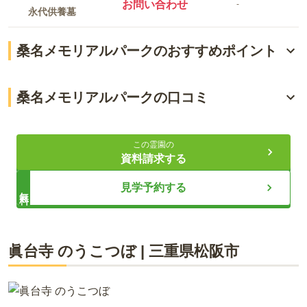
お問い合わせ
-
永代供養墓
桑名メモリアルパークのおすすめポイント
バリアフリーに配慮された設計
桑名メモリアルパークの口コミ
墓石のデザインも自由
5.0
総合評価
（
1
件）
選べる永眠の形
この霊園の
口コミをすべて見る（
1
件）
資料請求する
ライフドット編集部
見学予約する
無料
宗旨や宗派だけでなく、国籍も不問で利用することができるお
眞台寺 のうこつぼ
|
三重県
松阪市
墓です。 9種類ある区画は全て吉方の東南を向いており、暖か
い陽射しを感じられます。 園内は季節の花が咲く、明るい雰囲
気の霊園です。 お墓のデザインを選べることや、永眠の形を選
ぶことができます。 故人もご家族も、安心して後世に想いを繋