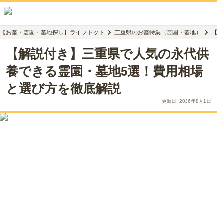
【お墓・霊園・墓地探し】ライフドット
三重県のお墓特集（霊園・墓地）
【
【解説付き】三重県で人気の永代供
養できる霊園・墓地5選！費用相場
と選び方を徹底解説
更新日:
2026年8月1日