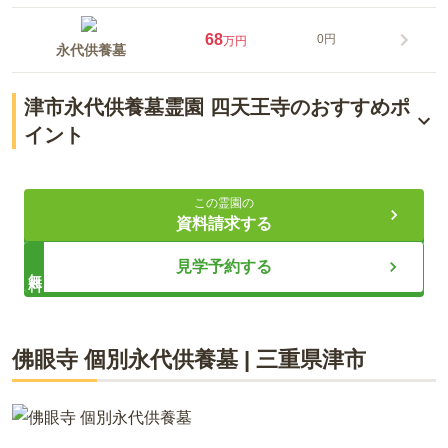
68
0円
万円
永代供養墓
津市永代供養墓霊園 四天王寺のおすすめポ
イント
津駅から徒歩約8分
この霊園の
年間管理費などが不要
資料請求する
選べるお墓のタイプ
見学予約する
無料
ライフドット編集部
佛眼寺 個別永代供養墓
|
三重県
津市
30台の大型駐車場が完備された緑豊かな安らぎの環境は、訪れ
る方々を和ませてくれます。永代供養墓・樹木葬の掃除と管理