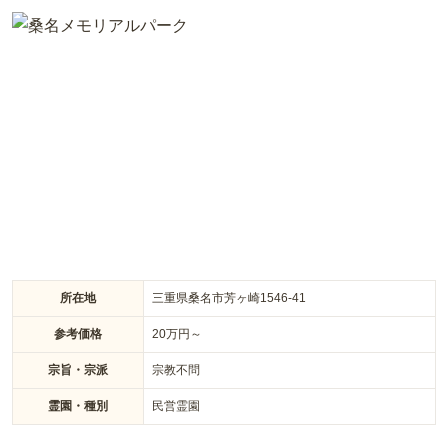
潮音寺 結びの丘は、三重県津市中河原にある永代供養の樹木葬
墓地です。「ひかり」「よろこび」「やすらぎ」とそれぞれ名
づけられた3つの丘に分かれており、シンボルツリーとしてハ
ナミズキの木が植えられています。車イスやベビーカーを利用
される方もお墓参りしやすいよう、設計されています。
所在地
三重県桑名市芳ヶ崎1546-41
参考価格
20
万円～
宗旨・宗派
宗教不問
霊園・種別
民営霊園