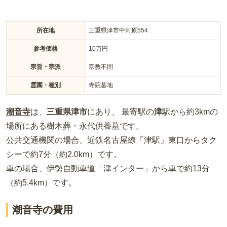
所在地
三重県津市中河原554
参考価格
10
万円
宗旨・宗派
宗教不問
霊園・種別
寺院墓地
潮音寺
は、
三重県
津市
にあり、 最寄駅の
津
駅から約
3km
の
場所
にある
樹木葬・永代供養墓
です。
公共交通機関の場合
、近鉄名古屋線「津駅」東口からタク
シーで約7分（約2.0km）
です。
車の場合
、伊勢自動車道「津インター」から車で約13分
（約5.4km）
です。
潮音寺の費用