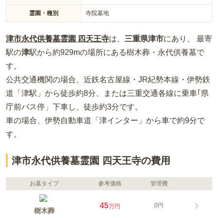
霊園・種別
寺院墓地
津市永代供養墓霊園 四天王寺
は、
三重県
津市
にあり、 最寄
駅の
津
駅から約
929m
の場所
にある
樹木葬・永代供養墓
で
す。
公共交通機関の場合
、近鉄名古屋線・JR紀勢本線・伊勢鉄
道「津駅」から徒歩約8分、または三重交通各線に乗車｢県
庁前バス停」下⾞し、徒歩約3分
です。
車の場合
、伊勢自動車道「津インター」から車で約9分
で
す。
津市永代供養墓霊園 四天王寺の費用
お墓タイプ
参考価格
管理費
45
0円
万円
樹木葬