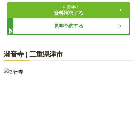
他人の遺骨と混ざらない永代供養墓
この霊園の
ペットと共に埋葬可能な区画がある
資料請求する
期限がないから、合祀されない永代供養墓・樹木葬
見学予約する
無料
ライフドット編集部
潮音寺
|
三重県
津市
佛眼寺 個別永代供養墓は、三重県津市にあるお寺が運営してい
るお墓です。墓地は三重県津市半田に、本堂は津市岩田にあり
ます。日蓮宗の寺院ですが、永代供養墓は宗旨宗派が違っても
申し込むことができます。お墓の管理・供養は佛眼寺が永代に
渡っておこなってくれます。遠方でお墓参りが難しい方や、お
墓のお世話をする後継者がいない方でも安心して利用できる魅
力があります。整備された明るい場所にあるので、お墓参りも
気持ちよく利用できます。後継者のいない方や、残された家族
への負担を減らしたい方におすすめです。