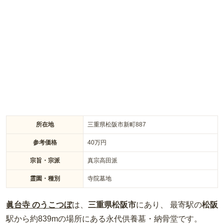
げられる場所です。
所在地
三重県松阪市新町887
参考価格
40
万円
宗旨・宗派
真宗高田派
霊園・種別
寺院墓地
眞台寺 のうこつぼ
は、
三重県
松阪市
にあり、 最寄駅の
松阪
駅から約
839m
の場所
にある
永代供養墓・納骨堂
です。