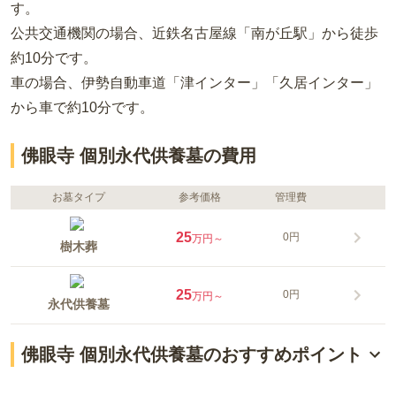
す。
公共交通機関の場合
、近鉄名古屋線「南が丘駅」から徒歩
約10分
です。
車の場合
、伊勢自動車道「津インター」「久居インター」
から車で約10分
です。
佛眼寺 個別永代供養墓の費用
お墓タイプ
参考価格
管理費
25
0円
万円～
樹木葬
25
0円
万円～
永代供養墓
佛眼寺 個別永代供養墓のおすすめポイント