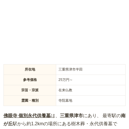
は全て霊園と寺院によって行われるため、従来のお墓のような
草むしりや掃除の必要がありません。また、永代供養墓は永久
埋葬のため合祀になる心配がなく、人数制限がないため夫婦・
家族みんなで入ることができます。樹木葬は骨袋での埋葬とな
り、最期はゆっくりと自然に還りたいという方におすすめで
す。
所在地
三重県津市半田
参考価格
25
万円～
宗旨・宗派
在来仏教
霊園・種別
寺院墓地
佛眼寺 個別永代供養墓
は、
三重県
津市
にあり、 最寄駅の
南
が丘
駅から約
1.2km
の場所
にある
樹木葬・永代供養墓
で