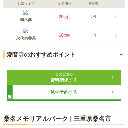
お墓タイプ
参考価格
管理費
20
0円
万円
樹木葬
10
0円
万円
永代供養墓
潮音寺のおすすめポイント
近鉄名古屋線「津駅」から好アクセス
この霊園の
永代供養の樹木葬
資料請求する
大切な人と一緒に眠れるお墓
見学予約する
無料
ライフドット編集部
桑名メモリアルパーク
|
三重県
桑名市