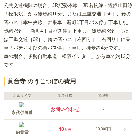
公共交通機関の場合
、JR紀勢本線・JR名松線・近鉄山田線
「松阪駅」から徒歩約10分、または三重交通［56］、鈴の
音バス［幸中央線］に乗車「新町1丁目バス停」下車し徒
歩約2分、「新町4丁目バス停」下車し、徒歩約3分、また
は三重交通［02］、鈴の音バス［左回り］［右回り］に乗
車「パティオひの街バス停」下車し、徒歩約4分
です。
車の場合
、伊勢自動車道「松阪インター」から車で約12分
です。
眞台寺 のうこつぼの費用
お墓タイプ
参考価格
管理費
お問い合わせ
-
永代供養墓
40
10,000円
万円
納骨堂