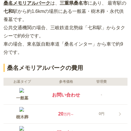
桑名メモリアルパーク
は、
三重県
桑名市
にあり、 最寄駅の
七和
駅から約
1.6km
の場所
にある
一般墓・樹木葬・永代供
養墓
です。
公共交通機関の場合
、三岐鉄道北勢線「七和駅」からタク
シーで約6分
です。
車の場合
、東名阪自動車道「桑名インター」から車で約9
分
です。
桑名メモリアルパークの費用
お墓タイプ
参考価格
管理費
お問い合わせ
-
一般墓
20
0円
万円～
樹木葬