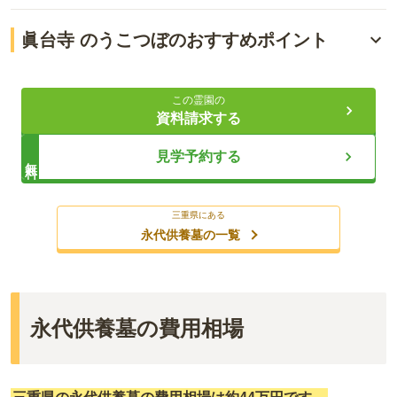
眞台寺 のうこつぼのおすすめポイント
一室ずつ納骨室が分かれた集合型のお墓
この霊園の
お寺が大切に管理・供養
資料請求する
契約後も安心のサポート
見学予約する
無料
ライフドット編集部
三重県にある
永代供養墓の一覧
眞台寺 のうこつぼは、三重県松阪市にあります。最寄り駅から
徒歩圏内ですが、近くにバス停が3カ所あるため、バスでの移
動も便利です。眞台寺は真宗高田派のお寺で、のうこつぼを使
永代供養墓の費用相場
用する際には檀家になる必要があります。のうこつぼは全48区
画あり、使用する段により価格が異なりますが、年間管理費は
どの段でも10,000円です。日当たりが良い場所にあり、気持ち