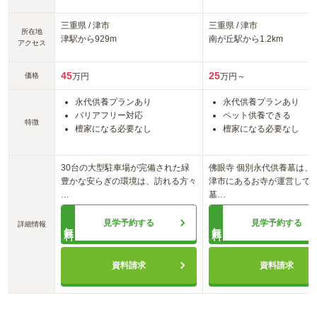
三重県
/
津市
三重県
/
津市
所在地
津
駅から
929m
南が丘
駅から
1.2km
アクセス
45
25
価格
万円
万円～
永代供養プランあり
永代供養プランあり
バリアフリー対応
ペット供養できる
特徴
檀家になる必要なし
檀家になる必要なし
30台の大型駐車場が完備された緑
佛眼寺 個別永代供養墓は、
豊かな安らぎの環境は、訪れる方々
津市にあるお寺が運営して
…
墓
…
見学予約する
見学予約する
詳細情報
無料
無料
資料請求
資料請求