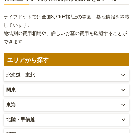
ライフドットでは全国
8,700件
以上の霊園・墓地情報を掲載
しています。
地域別の費用相場や、詳しいお墓の費用を確認することが
できます。
エリアから探す
北海道・東北
北海道
関東
青森
東京
東海
秋田
神奈川
愛知
北陸・甲信越
岩手
埼玉
岐阜
富山