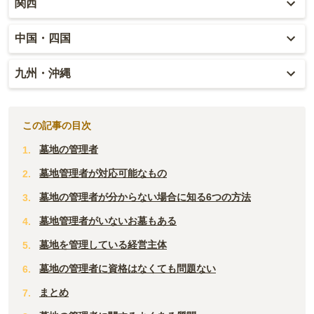
関西
山形
千葉
静岡
石川
大阪
中国・四国
宮城
茨城
三重
福井
兵庫
岡山
九州・沖縄
福島
栃木
山梨
京都
広島
福岡
群馬
新潟
この記事の目次
滋賀
鳥取
大分
墓地の管理者
長野
奈良
島根
宮崎
墓地管理者が対応可能なもの
和歌山
山口
墓地の管理者が分からない場合に知る6つの方法
佐賀
墓地管理者がいないお墓もある
香川
熊本
墓地を管理している経営主体
愛媛
長崎
墓地の管理者に資格はなくても問題ない
高知
まとめ
鹿児島