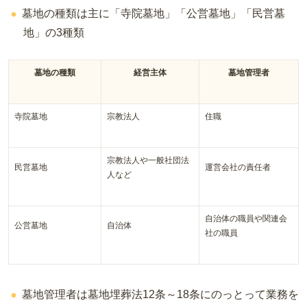
墓地の種類は主に「寺院墓地」「公営墓地」「民営墓
地」の3種類
墓地の種類
経営主体
墓地管理者
寺院墓地
宗教法人
住職
宗教法人や一般社団法
民営墓地
運営会社の責任者
人など
自治体の職員や関連会
公営墓地
自治体
社の職員
墓地管理者は墓地埋葬法12条～18条にのっとって業務を