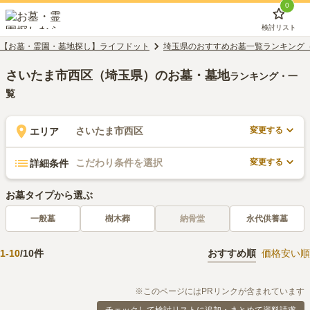
0
検討リスト
【お墓・霊園・墓地探し】ライフドット
埼玉県のおすすめお墓一覧ランキング
さいたま市西区（埼玉県）のお墓・墓地
ランキング・一
覧
変更する
さいたま市西区
エリア
変更する
こだわり条件を選択
詳細条件
お墓タイプから選ぶ
一般墓
樹木葬
納骨堂
永代供養墓
1
-
10
/
10
件
おすすめ順
価格安い順
※このページにはPRリンクが含まれています