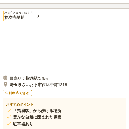
ています。秋には菊の花が清河寺の本堂前を飾られます。季節ご
との花や木がお参りに来た方の目を楽しませています。 お求め
口コミ評価
やすい価格から、自由区画まで豊富な墓域があります。宗旨・宗
みょうきゅうじぼえん
この霊園はまだ誰からも評価されていません。
妙玖寺墓苑
派は臨済宗となっています。お墓を利用する場合には檀家として
入檀する必要があります。
最寄駅：
指扇
駅
(
2.4km
)
埼玉県さいたま市西区中釘1218
生前申込できる
おすすめポイント
「指扇駅」から歩ける場所
豊かな自然に囲まれた霊園
駐車場あり