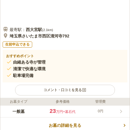
最寄駅：
西大宮
駅
(
2.1km
)
埼玉県さいたま市西区清河寺792
生前申込できる
おすすめポイント
由緒ある寺が管理
清潔で快適な環境
駐車場完備
コメント・口コミを見る
お墓タイプ
参考価格
管理費
ライフドット編集部のコメント
600年以上もの時を経て、今なお清河寺の地に佇む、豊かな自然
23
一般墓
0円
万円
+墓石代
のある旧大宮市内にあります。 1360年（延文5年）に開創された
清河寺が管理する霊園です。清河寺の歴史は地域に清河寺の名前
お墓の詳細を見る
が付けられているほど深いものです。 境内は多くの緑に囲まれ
コメントの続きを読む