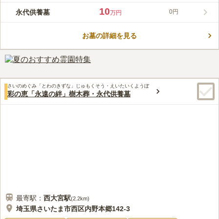
ている観音寺が管理する霊園です。お墓を管理する後継者が不足
10
永代供養墓
0円
万円
している現代の問題に合わせて作られた、永代供養のための墓で
コメントの続きを読む
す。 墓の種類は、永代供養付きの個別墓である「やすらぎ五輪
塔」と「永代供養墓やすらぎ」があります。永代供養付き墓地も
お墓の詳細を見る
口コミ評価
あるので、自分の希望する永代供養の形を見つけることができま
3.4
みんなの評価
口コミ
4
件
す。
向かいにセブンイレブンがあるので、必要なものはそこで手に入
60代
男性
ります。静かな環境で、小さいですが、落ち着いた墓地です。
口コミの続きを読む
さいのめぐみ「とわのきずな」じゅもくそう・えいたいくようぼ
彩の恵「永遠の絆」樹木葬・永代供養墓
最寄駅：
西大宮
駅
(
2.2km
)
埼玉県さいたま市西区内野本郷142-3