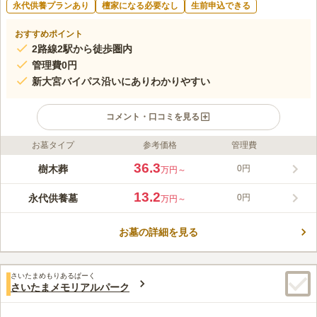
永代供養プランあり
檀家になる必要なし
生前申込できる
おすすめポイント
2路線2駅から徒歩圏内
管理費0円
新大宮バイパス沿いにありわかりやすい
コメント・口コミを見る
お墓タイプ
参考価格
管理費
ライフドット編集部のコメント
開放感溢れる花いっぱいのエントランスをぬけると、公園のよう
36.3
樹木葬
0円
万円～
な空間が広がります。幅広のメイン参道は車イスでも楽に移動で
き、全区画平坦地で段差のないバリアフリー設計になっていま
13.2
永代供養墓
0円
万円～
す。永代供養墓には3つのプランがあり、合祀プランは初めから
コメントの続きを読む
合祀され、シングルプラン、パートナープランは埋葬から10年後
に合祀されます。
お墓の詳細を見る
口コミ評価
この霊園はまだ誰からも評価されていません。
さいたまめもりあるぱーく
さいたまメモリアルパーク