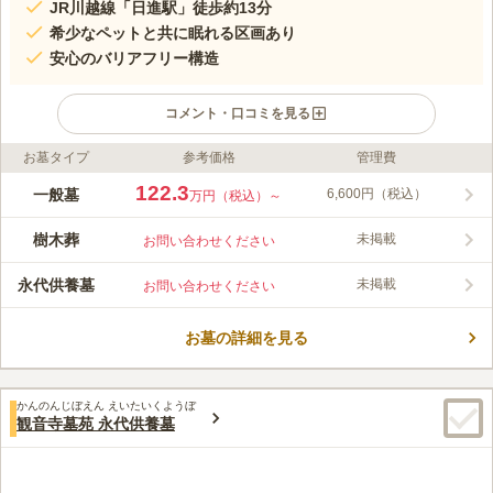
JR川越線「日進駅」徒歩約13分
希少なペットと共に眠れる区画あり
安心のバリアフリー構造
コメント・口コミを見る
お墓タイプ
参考価格
管理費
ライフドット編集部のコメント
新大宮バイパス宮前インターから車で約3分、国道16号線沿い、
122.3
一般墓
6,600円（税込）
万円（税込）～
近隣には番場公園もあり、車でのアクセスも非常にわかりやすい
霊園です。広々とした駐車場も完備されておりますので混雑する
樹木葬
未掲載
お問い合わせください
時期でも安心です。 区画は、一般墓地・永代供養墓・緑地付ゆ
コメントの続きを読む
とり墓地・洋風墓所の4種類が用意されています。洋型墓石が中
永代供養墓
未掲載
お問い合わせください
心ですが、和型墓石やデザイン墓石も選べます。 継承者がいな
口コミ評価
い方でも安心して利用することができます。また、ぺットと共に
4.0
みんなの評価
口コミ
5
件
眠れる区画もあるので、大切なペットも同じお墓で手厚く供養す
お墓の詳細を見る
ホームセンターや食事処があり便利です。供え物はホームセンタ
60代
女性
ることができます。
ーで購入しています。墓参り後は食事処でのんびりします。
口コミの続きを読む
かんのんじぼえん えいたいくようぼ
観音寺墓苑 永代供養墓