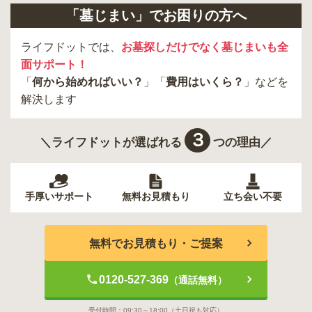
「墓じまい」でお困りの方へ
草加市
北本市
行田市
鴻巣市
深谷市
川越市
加須市
三郷市
ライフドットでは、
お墓探しだけでなく墓じまいも全
面サポート！
「
何から始めればいい？
」「
費用はいくら？
」などを
解決します
３
＼ライフドットが選ばれる
つの理由／
手厚いサポート
無料お見積もり
立ち会い不要
無料でお見積もり・ご提案
0120-527-369
（通話無料）
受付時間：
09:30～18:00
（土日祝も対応）