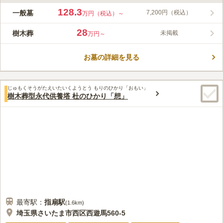
ライフドット編集部のコメント
2010年の開園以来多くの方々に親しまれている霊園です。首都
128.3
一般墓
7,200円（税込）
万円（税込）～
高速大宮線与野インターから車で5分、JR大宮駅・指扇駅、東武
東上線上福岡駅より豊富なバス便を利用できる、交通至便な霊園
28
樹木葬
未掲載
万円～
は希少です。 四季折々の花や木々が園内を飾る、自然豊かな霊
コメントの続きを読む
園なので、園内にある複数の休憩所から景色を見ると、心が和む
と感じるほどです。 宗教・宗派は不問です。誰でも墓を申し込
お墓の詳細を見る
口コミ評価
むことができる開かれた公園墓地です。
3.5
みんなの評価
口コミ
3
件
最寄りのバス停の前にセブンイレブンがあり、お供えものや飲み
40代
女性
じゅもくそうがたえいたいくようとう もりのひかり「おもい」
物を買うのに便利。お花も扱っています。花屋や食事処は歩いてすぐの範
樹木葬型永代供養塔 杜のひかり「想」
囲にはないです。
口コミの続きを読む
最寄駅：
指扇
駅
(
1.6km
)
埼玉県さいたま市西区西遊馬560-5