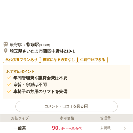
最寄駅：
指扇
駅
(
4.1km
)
埼玉県さいたま市西区中野林210-1
永代供養プランあり
檀家になる必要なし
生前申込できる
おすすめポイント
年間管理費や護持会費は不要
宗旨・宗派は不問
車椅子の方用のリフトを完備
コメント・口コミを見る
お墓タイプ
参考価格
管理費
ライフドット編集部のコメント
袋の観音様、と古くから親しまれてきた寺院は、宗旨・宗派は不
90
一般墓
未掲載
万円～
+墓石代
問の永代供養墓。 江戸時代にはすでに開創されていたといわれ