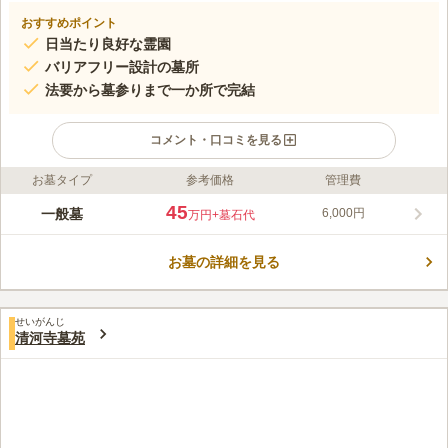
おすすめポイント
日当たり良好な霊園
バリアフリー設計の墓所
法要から墓参りまで一か所で完結
コメント・口コミを見る
お墓タイプ
参考価格
管理費
ライフドット編集部のコメント
日当たりの良い、豊かな自然に抱かれ、閑静な住宅地に囲まれ
45
一般墓
6,000円
万円
+墓石代
た、江戸時代からの由緒ある寺院墓地です。 静かな住宅地の中
にある、地域に溶け込んだ寺「観音寺」が管理する霊園です。重
お墓の詳細を見る
厚なたたずまいのある観音寺の本堂では葬儀や後々の法要もする
コメントの続きを読む
ことができます。 宗教は不問となっています。宗教の違いを気
にすることなく、誰でもお墓の利用申し込みができます。 ご高
口コミ評価
齢の方や車椅子の方も安心してお参りができる環境です。
せいがんじ
この霊園はまだ誰からも評価されていません。
清河寺墓苑