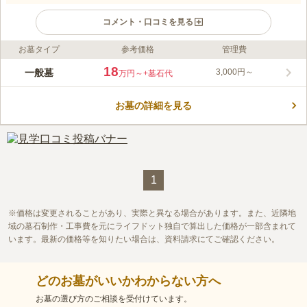
コメント・口コミを見る
お墓タイプ
参考価格
管理費
ライフドット編集部のコメント
土佐藩主の旗本、山内一唯の母の願いにより創建てされた歴史あ
18
一般墓
3,000円～
万円～
+墓石代
る、緑豊かな浄土宗の寺院墓地です。 土佐藩山内家の菩提寺と
して建てられた妙玖寺が管理する霊園です。妙玖寺はさいたま市
お墓の詳細を見る
の史跡にも指定されているほどの、由緒ある寺です。 園内は管
コメントの続きを読む
理が行き届いているため、すがすがしい気持ちでお参りできま
す。 宗旨・宗派は浄土真宗となっています。 境内には法要ので
口コミ評価
きる施設があります。法要後に短い距離でお墓参りをしたいと考
この霊園はまだ誰からも評価されていません。
えている方に便利です。
1
価格は変更されることがあり、実際と異なる場合があります。また、近隣地
域の墓石制作・工事費を元にライフドット独自で算出した価格が一部含まれて
います。最新の価格等を知りたい場合は、資料請求にてご確認ください。
どのお墓がいいかわからない方へ
お墓の選び方のご相談を受付けています。