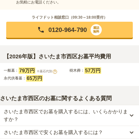
お気軽にお電話ください。
ライフドット相談窓口（
09:30～18:00
受付）
通話
0120-964-790
無料
【2026年版】さいたま市西区お墓平均費用
79万円
57万円
一般墓：
樹木葬：
※墓石代別
?
65万円
永代供養墓：
さいたま市西区のお墓に関するよくある質問
さいたま市西区でお墓を購入するには、いくらかかりま
すか？
さいたま市西区で安くお墓を購入するには？
さいたま市西区
での購入費用の目安は、
一般墓が約246万円、樹木