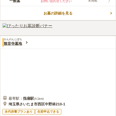
一般墓
未掲載
お問い合わせください
空間が苑内いっぱいに広がっており、四季折々の花木が彩を添え
ています。 昭和27年に東京からアクセスしやすい公園墓地とし
お墓の詳細を見る
て建設され、以来各界の著名人をはじめ、多くの方々に利用され
コメントの続きを読む
ています。 園内は日本庭園を思わせるような手入れの行き届い
た植栽が数多くあり、周辺環境と園内デザインがマッチし、自然
口コミ評価
の豊かさを感じられます。ツツジやフジなど、季節の移ろいを感
3.7
みんなの評価
口コミ
26
件
じられる花も楽しめます。いつでも落ち着いた気持ちでお参りす
霊園近くにレストランがありますが、私の親族は、外食をするこ
40代
男性
ることができる環境です。 園内には法要施設・多目的ホールが
かんのんじぼち
とがあまり好きではありません。なので、いったん実家に帰ってきてか
観音寺墓地
設置されています。
ら、親族みんなで食事をします。料理はほとんどが手料理で、出前や、出
来あえの食料はほぼりようしていません。
口コミの続きを読む
最寄駅：
指扇
駅
(
4.1km
)
埼玉県さいたま市西区中野林210-1
永代供養プランあり
生前申込できる