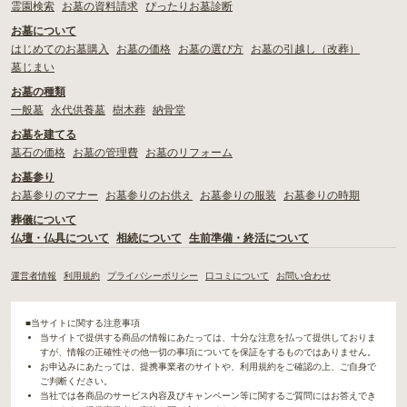
霊園検索
お墓の資料請求
ぴったりお墓診断
お墓について
はじめてのお墓購入
お墓の価格
お墓の選び方
お墓の引越し（改葬）
墓じまい
お墓の種類
一般墓
永代供養墓
樹木葬
納骨堂
お墓を建てる
墓石の価格
お墓の管理費
お墓のリフォーム
お墓参り
お墓参りのマナー
お墓参りのお供え
お墓参りの服装
お墓参りの時期
葬儀について
仏壇・仏具について
相続について
生前準備・終活について
運営者情報
利用規約
プライバシーポリシー
口コミについて
お問い合わせ
■当サイトに関する注意事項
当サイトで提供する商品の情報にあたっては、十分な注意を払って提供しておりま
すが、情報の正確性その他一切の事項についてを保証をするものではありません。
お申込みにあたっては、提携事業者のサイトや、利用規約をご確認の上、ご自身で
ご判断ください。
当社では各商品のサービス内容及びキャンペーン等に関するご質問にはお答えでき