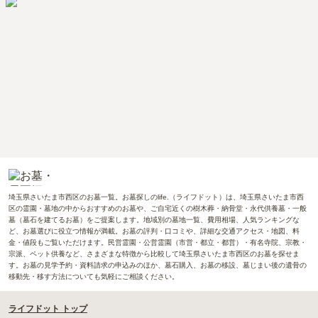
埼玉県さいたま市西区のお墓一覧。お墓探しのlife.（ライフドット）は、埼玉県さいたま市西
区の霊園・墓地の中からおすすめのお墓や、ご自宅近くの樹木葬・納骨堂・永代供養墓・一般
墓（墓石を建てるお墓）をご提案します。地域別の墓地一覧、費用相場、人気ランキングな
ど、お墓選びに役立つ情報が満載。お墓の評判・口コミや、詳細な交通アクセス・地図、料
金・値段もご覧いただけます。民営霊園・公営霊園（市営・都立・都営）・有名寺院、宗教・
宗派、ペット供養など、さまざまな特徴から比較して埼玉県さいたま市西区のお墓を探せま
す。お墓の見学予約・資料請求の申込みのほか、墓石購入、お墓の移設、墓じまい後の遺骨の
移動先・移す方法についても気軽にご相談ください。
ライフドット トップ