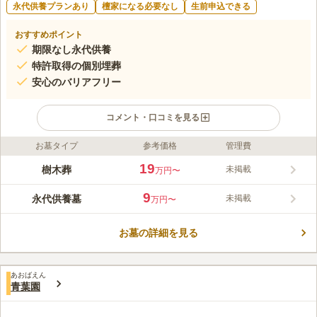
永代供養プランあり
檀家になる必要なし
生前申込できる
おすすめポイント
期限なし永代供養
特許取得の個別埋葬
安心のバリアフリー
コメント・口コミを見る
お墓タイプ
参考価格
管理費
ライフドット編集部のコメント
緑あふれる公園墓地に誕生した樹木葬型永代供養墓「想」は、管
19
樹木葬
未掲載
万円〜
理費不要で永代期限もありません。特許取得の埋葬方法により1
霊位ずつ個別埋葬され、ご夫婦やご家族での連結埋葬、合祀タイ
9
永代供養墓
未掲載
万円〜
プも選べます。園内はエレベーター完備のバリアフリー設計で、
コメントの続きを読む
葬儀や法要を行える法要棟、管理事務所、駐車場などの施設も充
実。ご遺骨の訪問引取りも相談可能で、どなたでも安心してお参
お墓の詳細を見る
口コミ評価
りいただけます。
この霊園はまだ誰からも評価されていません。
あおばえん
青葉園