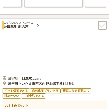
こうえんぼち さいのめぐみ
公園墓地 彩の恵
最寄駅：
日進
駅
(
2.1km
)
埼玉県さいたま市西区内野本郷下谷142番3
ペット供養できる
永代供養プランあり
檀家になる必要なし
眺めがいい
生前申込できる
おすすめポイント