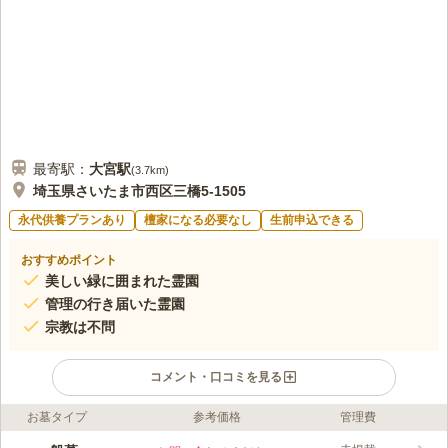
最寄駅：
大宮
駅
(
3.7km
)
埼玉県さいたま市西区三橋5-1505
永代供養プランあり
檀家になる必要なし
生前申込できる
おすすめポイント
美しい緑に囲まれた霊園
管理の行き届いた霊園
宗教は不問
コメント・口コミを見る
お墓タイプ
参考価格
管理費
ライフドット編集部のコメント
青葉園は、品のある豊かな緑と広大な敷地が特徴です。安らぎの