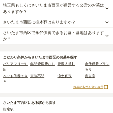
葬が約57万円、永代供養墓が約65万円
です。
埼玉県もしくはさいたま市西区が運営する公営のお墓は
さいたま市西区
で一番安価な
お墓
は、
樹木葬型永代供養塔 杜のひか
一般墓を建てる場合は、「永代使用料（土地代）」と「墓石代」の
り「想」
の
永代供養墓
で、
9万円
からお求めいただけます。
ありますか？
2つが主な費用となります。
一般的に最も費用を抑えられるのは、他の方のご遺骨と一緒に埋葬
さいたま市西区
の一般墓の永代使用料の平均は
79万円
で、墓石代は
さいたま市西区に樹木葬はありますか？
する
「合祀墓（ごうしぼ）」
と呼ばれるタイプです。個別のお墓に
さいたま市西区
には、公営の霊園の掲載がありません。
埼玉県の平均
166.9万円
です。いずれも区画の広さや墓石の大き
比べて省スペースで管理の手間がかからないため、費用が安く設定
一方で、
埼玉県
内には、県または市区町村が運営する公営の霊園が
さ・素材によって変わります。
さいたま市西区で永代供養できるお墓・墓地はあります
さいたま市西区
には、
4
件の樹木葬があります。
されています。
9
件あります。
樹木葬・納骨堂・永代供養墓は、基本的に墓石代がかからず、永代
詳しくは、
さいたま市西区
の樹木葬の一覧
をご覧ください。
価格の目安は、1名あたり5万円〜30万円程度です。
か？
使用料のみかかります。
公営霊園は民営の霊園と異なり、契約にあたって応募資格が設けら
さいたま市西区
さいたま市西区
で安価なお墓を探したい場合は、
には、永代供養できるお墓・墓地が
価格の安い順
8
件あります。
で並
れているケースがほとんどです。
なお、お墓によっては以下の費用が別途かかる場合があります。
び替えてお墓を探すのがおすすめです。
詳しくは、
さいたま市西区
の永代供養の一覧
をご覧ください。
主な条件として、遺骨がすでにある、該当の市区町村に一定年数以
・
開眼法要の費用
：お墓を新しく建てた際に行う儀式のための費
こだわり条件から
さいたま市西区
のお墓を探す
上住んでいるなどが挙げられます。
用。僧侶に渡すお布施がかかります。
バリアフリー対
年間管理費なし
管理人常駐
永代供養プラン
条件を満たさない場合は、申し込み自体ができないことも多いた
・
納骨式の費用
：お墓に遺骨を納める儀式のための費用。僧侶に渡
応
あり
め、事前の確認が重要です。
すお布施、会食などの費用がかかります。
ペット供養でき
宗教不問
浄土真宗
真言宗
契約条件の詳細は、各霊園のページをご確認いただくか、資料請求
・
年間管理費
：お墓の管理費。契約後、毎年発生するケースがあり
る
よりお問い合わせください。
ます。
お墓の条件を全て表示
臨済宗
樹木葬
永代供養墓
民営霊園
寺院墓地
1人用区画あり
2人用区画あり
3人用区画あり
正確な費用は、区画や石材の選び方によって大きく変わるため、見
積もりを取るまで確定しません。
さいたま市西区にある駅から探す
現地見学では、担当者に「提示金額以外にかかる費用はないか」を
指扇駅
必ず確認することをおすすめします。