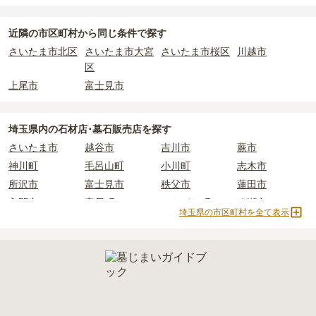
現地への見学が難しい場合は、資料請求でも各霊園の詳しい料金案
内を取り寄せることができます。
近隣の市区町村から
同じ条件で探す
さいたま市北区
さいたま市大宮
さいたま市桜区
川越市
区
上尾市
富士見市
埼玉県
内の石材店･墓石販売店を探す
さいたま市
越谷市
吉川市
蕨市
神川町
毛呂山町
小川町
志木市
所沢市
富士見市
秩父市
蓮田市
入間市
寄居町
ときがわ町
八潮市
埼玉県の市区町村を全て表示
羽生市
新座市
熊谷市
春日部市
鶴ヶ島市
皆野町
幸手市
飯能市
東松山市
滑川町
杉戸町
和光市
日高市
朝霞市
上尾市
越生町
川口市
戸田市
嵐山町
本庄市
鳩山町
狭山市
久喜市
宮代町