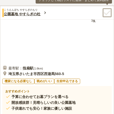
チェックして検討リストに追加・まとめて資料請求
こうえんぼち やすらぎのもり
公園墓地 やすらぎの杜
最寄駅：
指扇
駅
(
1.6km
)
埼玉県さいたま市西区西遊馬560-5
檀家になる必要なし
眺めがいい
生前申込できる
おすすめポイント
予算に合わせてお墓プランを選べる
開放感抜群！見晴らしいの良い公園墓地
子供連れでも安心！家族に優しい施設