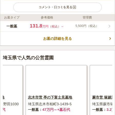
コメント・口コミを見る
お墓タイプ
参考価格
管理費
ライフドット編集部のコメント
2011年新規開園の、全区画バリアフリー設計で高齢の方や小さ
131.8
一般墓
5,500円（税込）
万円（税込）～
な子供連れの方も安心して訪れることができる霊園です。 指扇
駅から車で3分、西大宮駅から車で約6分、大宮駅からは車で約
お墓の詳細を見る
20分ほどの好立地で、駐車場も完備していますので安心です。
コメントの続きを読む
明るく見晴らしがよく、「やすらぎの杜」という霊園名の通り、
お眠りになっている方やお墓参りに訪れた方が安らげる公園墓地
口コミ評価
です。 周辺環境も静かで、ゆっくりと心ゆくまで故人に寄り添
3.9
みんなの評価
口コミ
7
件
埼玉県で人気の公営霊園
うことができる環境です。
近隣には食堂、スーパー、コンビニがあり、霊園内にも供花が用
60代
男性
意されて売っているので不便を感じない。また、ホールもあるので法事も
霊園で執り行うことが出来る。
口コミの続きを読む
墓地
志木市営 亭の下富士見墓地
蕨市営 塚越
野田1030
埼玉県志木市柏町3-1439-5
埼玉県蕨市塚越
石代
一般墓
47万円～+墓石代
一般墓
3.2