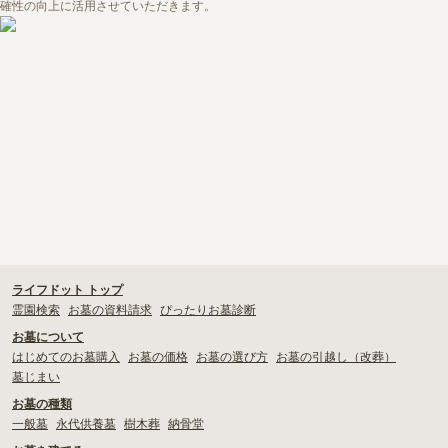
川口市
戸田市
嵐山町
本庄市
確性の向上に活用させていただきます。
・
寺院墓地の使用料相場は約77万円。檀家料などの費用も必要
鳩山町
狭山市
久喜市
宮代町
・
お寺の納骨堂を探したい！選ぶときの注意点や利用までの流れも
解説！
草加市
北本市
行田市
鴻巣市
・
お寺で樹木葬をしたい！檀家は必須？押さえておきたい注意点を
深谷市
川越市
加須市
三郷市
解説
・
檀家制度ってなに？その成り立ちや実態をくまなく解説
ライフドット トップ
霊園検索
お墓の資料請求
ぴったりお墓診断
お墓について
はじめてのお墓購入
お墓の価格
お墓の選び方
お墓の引越し（改葬）
墓じまい
お墓の種類
一般墓
永代供養墓
樹木葬
納骨堂