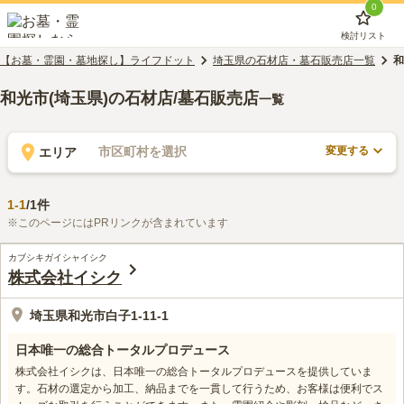
0
検討リスト
【お墓・霊園・墓地探し】ライフドット
埼玉県の石材店・墓石販売店一覧
和
和光市(埼玉県)の石材店/墓石販売店
一覧
変更する
市区町村を選択
エリア
1
-
1
/
1
件
※このページにはPRリンクが含まれています
カブシキガイシャイシク
株式会社イシク
埼玉県和光市白子1-11-1
日本唯一の総合トータルプロデュース
株式会社イシクは、日本唯一の総合トータルプロデュースを提供していま
す。石材の選定から加工、納品までを一貫して行うため、お客様は便利でス