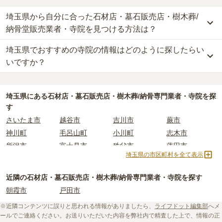
埼玉県から自分に合った石材店・墓石販売店・樹木葬/
納骨堂販売業者・寺院を見つける方法は？
埼玉県でおすすめの寺院の情報はどのように探したらい
埼玉県
で自分に合った業者を見つけるには、まず供養方法を決める
ことが大切です。
いですか？
なぜなら供養の種類ごとに、依頼すべき業者が変わってくるからで
す。
埼玉県
で寺院墓地を選ぶ際には、「寺院の雰囲気」「ご住職の供養
例えば、墓石のお墓で供養をしたい場合は「石材店」や「墓石販売
方針や考え」「立地（通いやすさ）」などの情報を収集する事が大
埼玉県
にある石材店・墓石販売店・樹木葬/納骨専門業者・寺院を探
店」、お墓の後継ぎに心配がある方は、樹木葬や納骨堂を取り扱っ
切です。
す
ている「納骨堂販売業者」「寺院」を選びましょう。
長年にわたってご先祖様を供養する場所となるため、立地や費用な
さいたま市
越谷市
吉川市
蕨市
埼玉県
には霊園が多数あり、選べるお墓タイプも多様です。
どの条件以外に、供養に対する考え方の相性を確認することをおす
神川町
毛呂山町
小川町
志木市
もしどのような供養方法やお墓タイプが自分に合っているか迷った
すめします。
所沢市
富士見市
秩父市
蓮田市
時は、
お墓の基礎知識
をご覧いただくことおすすめいたします。
しかし、寺院に関する情報は公開されていないことも多く、実際に
埼玉県の市区町村を全て表示
入間市
寄居町
ときがわ町
八潮市
また、ライフドットにご相談いただければ、お客様のご希望に合っ
ご自身で現地に行って確かめるしかない場合もあります。
た業者のご紹介や、お墓の見学予約などを承ることが可能です。
ライフドットでは、寺院に関する基礎知識や選び方のポイントなど
羽生市
新座市
熊谷市
春日部市
近隣の石材店・墓石販売店・樹木葬/納骨専門業者・寺院を探す
を情報発信しています。
鶴ヶ島市
皆野町
幸手市
飯能市
朝霞市
戸田市
初めての寺院墓地選びに不安がある方はぜひ下記の記事をご一読く
東松山市
滑川町
杉戸町
和光市
ださい。
※近隣コンテンツに誤りと思われる情報がありましたら、
ライフドット編集部
へメ
日高市
朝霞市
上尾市
越生町
ールでご連絡ください。お送りいただいた内容を弊社内で精査した上で、情報の正