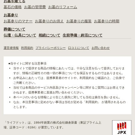
お墓を建てる
墓石の価格
お墓の管理費
お墓のリフォーム
お墓参り
お墓参りのマナー
お墓参りのお供え
お墓参りの服装
お墓参りの時期
葬儀について
仏壇・仏具について
相続について
生前準備・終活について
運営者情報
利用規約
プライバシーポリシー
口コミについて
お問い合わせ
■当サイトに関する注意事項
当サイトで提供する商品の情報にあたっては、十分な注意を払って提供しておりま
すが、情報の正確性その他一切の事項についてを保証をするものではありません。
お申込みにあたっては、提携事業者のサイトや、利用規約をご確認の上、ご自身で
ご判断ください。
当社では各商品のサービス内容及びキャンペーン等に関するご質問にはお答えでき
かねます。提携事業者に直接お問い合わせください。
本ページのいかなる情報により生じた損失に対しても当社は責任を負いません。
なお、本注意事項に定めがない事項は当社が定める「利用規約」 が適用されるもの
とします。
「ライフドット」は、1984年創業の株式会社鎌倉新書（東証プライム上
場、証券コード：6184）が運営しています。