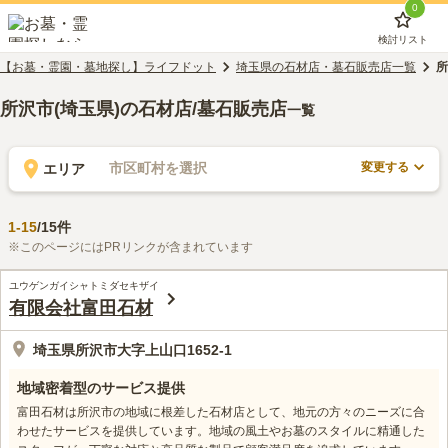
0
検討リスト
【お墓・霊園・墓地探し】ライフドット
埼玉県の石材店・墓石販売店一覧
所
所沢市(埼玉県)の石材店/墓石販売店
一覧
変更する
市区町村を選択
エリア
1
-
15
/
15
件
※このページにはPRリンクが含まれています
ユウゲンガイシャトミダセキザイ
有限会社富田石材
埼玉県所沢市大字上山口1652-1
地域密着型のサービス提供
富田石材は所沢市の地域に根差した石材店として、地元の方々のニーズに合
わせたサービスを提供しています。地域の風土やお墓のスタイルに精通した