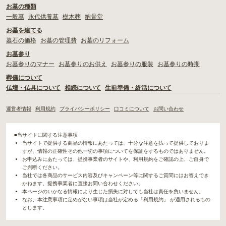
お墓の種類
一般墓
永代供養墓
樹木葬
納骨堂
お墓を建てる
墓石の価格
お墓の管理費
お墓のリフォーム
お墓参り
お墓参りのマナー
お墓参りのお供え
お墓参りの服装
お墓参りの時期
葬儀について
仏壇・仏具について
相続について
生前準備・終活について
運営者情報
利用規約
プライバシーポリシー
口コミについて
お問い合わせ
■当サイトに関する注意事項
当サイトで提供する商品の情報にあたっては、十分な注意を払って提供しておりま
すが、情報の正確性その他一切の事項についてを保証をするものではありません。
お申込みにあたっては、提携事業者のサイトや、利用規約をご確認の上、ご自身で
ご判断ください。
当社では各商品のサービス内容及びキャンペーン等に関するご質問にはお答えでき
かねます。提携事業者に直接お問い合わせください。
本ページのいかなる情報により生じた損失に対しても当社は責任を負いません。
なお、本注意事項に定めがない事項は当社が定める「利用規約」 が適用されるもの
とします。