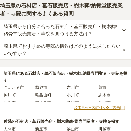
埼玉県
の石材店・墓石販売店・樹木葬/納骨堂販売業
者・寺院に関するよくある質問
埼玉県から自分に合った石材店・墓石販売店・樹木葬/
納骨堂販売業者・寺院を見つける方法は？
埼玉県でおすすめの寺院の情報はどのように探したらい
埼玉県
で自分に合った業者を見つけるには、まず供養方法を決める
ことが大切です。
いですか？
なぜなら供養の種類ごとに、依頼すべき業者が変わってくるからで
す。
埼玉県
で寺院墓地を選ぶ際には、「寺院の雰囲気」「ご住職の供養
例えば、墓石のお墓で供養をしたい場合は「石材店」や「墓石販売
方針や考え」「立地（通いやすさ）」などの情報を収集する事が大
埼玉県
にある石材店・墓石販売店・樹木葬/納骨専門業者・寺院を探
店」、お墓の後継ぎに心配がある方は、樹木葬や納骨堂を取り扱っ
切です。
す
ている「納骨堂販売業者」「寺院」を選びましょう。
長年にわたってご先祖様を供養する場所となるため、立地や費用な
さいたま市
越谷市
吉川市
蕨市
埼玉県
には霊園が多数あり、選べるお墓タイプも多様です。
どの条件以外に、供養に対する考え方の相性を確認することをおす
神川町
毛呂山町
小川町
志木市
もしどのような供養方法やお墓タイプが自分に合っているか迷った
すめします。
所沢市
富士見市
秩父市
蓮田市
時は、
お墓の基礎知識
をご覧いただくことおすすめいたします。
しかし、寺院に関する情報は公開されていないことも多く、実際に
埼玉県の市区町村を全て表示
入間市
寄居町
ときがわ町
八潮市
また、ライフドットにご相談いただければ、お客様のご希望に合っ
ご自身で現地に行って確かめるしかない場合もあります。
た業者のご紹介や、お墓の見学予約などを承ることが可能です。
ライフドットでは、寺院に関する基礎知識や選び方のポイントなど
羽生市
新座市
熊谷市
春日部市
近隣の石材店・墓石販売店・樹木葬/納骨専門業者・寺院を探す
を情報発信しています。
鶴ヶ島市
皆野町
幸手市
飯能市
入間市
新座市
狭山市
川越市
初めての寺院墓地選びに不安がある方はぜひ下記の記事をご一読く