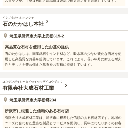
スタッフが、丁寧な対応と高品質な製品で顧客満足度を追求しています。
イシノタカハシホンシャ
石のたかはし本社
埼玉県所沢市大字上安松615-2
高品質な石材を使用したお墓の提供
石のたかはしは、国産銘石やインド材など、吸水率の少ない硬化な石材を使
用した高品質なお墓を提供しています。これにより、長い年月に耐える耐久
性と美しさを兼ね備えた墓石をお客様に提供しています。
ユウゲンガイシャタイセイセキザイコウギョウ
有限会社大成石材工業
埼玉県所沢市大字松郷234
所沢市に根差した信頼のある石材店
有限会社大成石材工業は、所沢市に根差した信頼のある石材店です。地域の
ニーズに合わせた豊富な製品とサービスを提供し、長年にわたり多くのお客