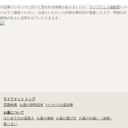
東松山市
滑川町
杉戸町
和光市
ださい。
※近隣コンテンツに誤りと思われる情報がありましたら、
ライフドット編集部
へメ
日高市
朝霞市
上尾市
越生町
ールでご連絡ください。お送りいただいた内容を弊社内で精査した上で、情報の正
川口市
戸田市
嵐山町
本庄市
確性の向上に活用させていただきます。
・
寺院墓地の使用料相場は約77万円。檀家料などの費用も必要
鳩山町
狭山市
久喜市
宮代町
・
お寺の納骨堂を探したい！選ぶときの注意点や利用までの流れも
解説！
草加市
北本市
行田市
鴻巣市
・
お寺で樹木葬をしたい！檀家は必須？押さえておきたい注意点を
深谷市
川越市
加須市
三郷市
解説
・
檀家制度ってなに？その成り立ちや実態をくまなく解説
ライフドット トップ
霊園検索
お墓の資料請求
ぴったりお墓診断
お墓について
はじめてのお墓購入
お墓の価格
お墓の選び方
お墓の引越し（改葬）
墓じまい