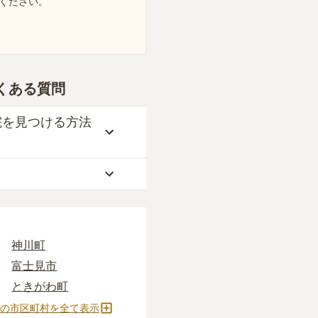
ください。
くある質問
院を見つける方法
地（通いやすさ）」な
ぎに心配がある方は、
神川町
供養に対する考え方の
富士見市
知識
をご覧いただくこ
って確かめるしかない
ときがわ町
、お墓の見学予約など
春日部市
の市区町村を全て表示