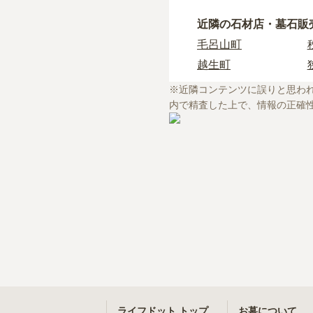
ライフドットでは、寺
を承ることが可能です
鶴ヶ島市
初めての寺院墓地選び
近隣の石材店・墓石販
滑川町
毛呂山町
上尾市
・
寺院墓地の使用料相
越生町
本庄市
・
お寺の納骨堂を探し
・
お寺で樹木葬をした
※近隣コンテンツに誤りと思わ
草加市
内で精査した上で、情報の正確
・
檀家制度ってなに？
川越市
ライフドット トップ
お墓について