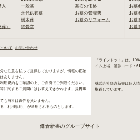
購入
一般墓
墓石の価格
お墓
永代供養墓
お墓の管理費
お墓
樹木葬
お墓のリフォーム
お墓
改葬）
納骨堂
お墓
について
お問い合わせ
「ライフドット」は、19
イム上場、証券コード：6
分な注意を払って提供しておりますが、情報の正確
はありません。
利用規約をご確認の上、ご自身でご判断ください。
株式会社鎌倉新書は個人
等に関するご質問にはお答えできかねます。提携事
取得しています。
ても当社は責任を負いません。
る「利用規約」 が適用されるものとします。
鎌倉新書のグループサイト