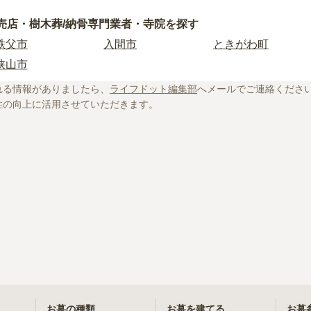
院に関する基礎知識や選び方のポイントなどを情報発信してい
。
皆野町
幸手市
飯能市
に不安がある方はぜひ下記の記事をご一読ください。
売店・樹木葬/納骨専門業者・寺院を探す
杉戸町
和光市
日高市
秩父市
入間市
ときがわ町
越生町
川口市
戸田市
場は約77万円。檀家料などの費用も必要
狭山市
鳩山町
狭山市
久喜市
たい！選ぶときの注意点や利用までの流れも解説！
い！檀家は必須？押さえておきたい注意点を解説
れる情報がありましたら、
ライフドット編集部
へメールでご連絡くださ
北本市
行田市
鴻巣市
性の向上に活用させていただきます。
その成り立ちや実態をくまなく解説
加須市
三郷市
お墓の種類
お墓を建てる
お墓