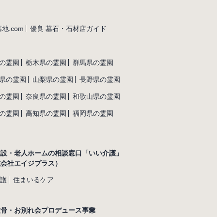
地.com
優良 墓石・石材店ガイド
の霊園
栃木県の霊園
群馬県の霊園
県の霊園
山梨県の霊園
長野県の霊園
の霊園
奈良県の霊園
和歌山県の霊園
の霊園
高知県の霊園
福岡県の霊園
施設・老人ホームの相談窓口「いい介護」
式会社エイジプラス）
護
住まいるケア
散骨・お別れ会プロデュース事業