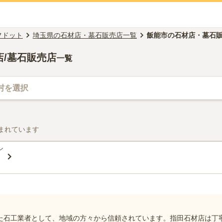
フドット
埼玉県の石材店・墓石販売店一覧
飯能市の石材店・墓石
店/墓石販売店
一覧
村を選択
まれています
ン
た石工業者として、地域の方々から信頼されています。指田石材店は丁