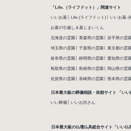
「Life.（ライフドット）」関連サイト
いいお墓
Life.(ライフドット)
いいお墓-
お墓の引越し＆墓じまいくん
北海道の霊園
青森県の霊園
岩手県の霊
埼玉県の霊園
千葉県の霊園
東京都の霊
岐阜県の霊園
静岡県の霊園
愛知県の霊
鳥取県の霊園
島根県の霊園
岡山県の霊
佐賀県の霊園
長崎県の霊園
熊本県の霊
日本最大級の葬儀相談・依頼サイト 「いい
いい葬儀
いいお坊さん
日本最大級の仏壇仏具総合サイト「いい仏