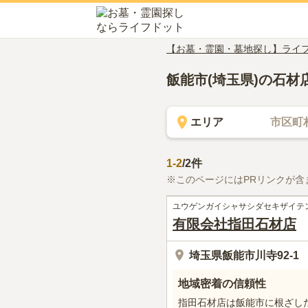
【お墓・霊園・墓地探し】ライ
飯能市(埼玉県)の石材
エリア
市区町
1
-
2
/
2
件
※このページにはPRリンクが含
ユウゲンガイシャサシダセキザイテ
有限会社指田石材店
埼玉県飯能市川寺92-1
地域密着の信頼性
指田石材店は飯能市に根ざし