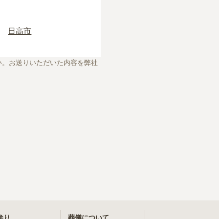
ます。
東松山市
朝霞市
日高市
嵐山町
宮代町
い。お送りいただいた内容を弊社
深谷市
参り
葬儀について