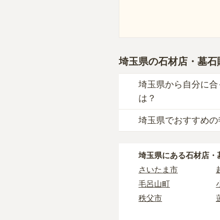
埼玉県
の石材店・墓石
埼玉県から自分に合
は？
埼玉県でおすすめの
埼玉県
で自分に合った
なぜなら供養の種類ご
埼玉県
で寺院墓地を選
例えば、墓石のお墓で
埼玉県
にある石材店・
どの情報を収集する事
樹木葬や納骨堂を取り
さいたま市
長年にわたってご先祖
埼玉県
には霊園が多数
相性を確認することを
毛呂山町
もしどのような供養方
しかし、寺院に関する
秩父市
とおすすめいたします
場合もあります。
また、ライフドットに
八潮市