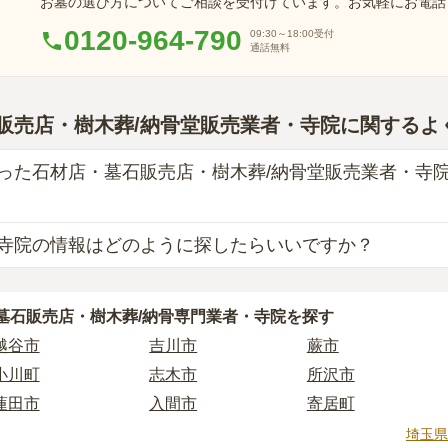
お墓の選び方についてご相談を受付けています。お気軽にお電話
0120-964-790
09:30～18:00
受付
通話無料
販売店・樹木葬/納骨堂販売業者・寺院に関するよ
った石材店・墓石販売店・樹木葬/納骨堂販売業者・寺
寺院の情報はどのように探したらいいですか？
業者を見つけるには、まず供養方法を決めることが大切です。
とに、依頼すべき業者が変わってくるからです。
ぶ際には、「寺院の雰囲気」「ご住職の供養方針や考え」「立
供養をしたい場合は「石材店」や「墓石販売店」、お墓の後継
墓石販売店・樹木葬/納骨専門業者・寺院を探す
が大切です。
扱っている「納骨堂販売業者」「寺院」を選びましょう。
越谷市
吉川市
蕨市
様を供養する場所となるため、立地や費用などの条件以外に、
あり、選べるお墓タイプも多様です。
おすすめします。
小川町
志木市
所沢市
法やお墓タイプが自分に合っているか迷った時は、
お墓の基礎
情報は公開されていないことも多く、実際にご自身で現地に行
蓮田市
入間市
寄居町
。
ご相談いただければ、お客様のご希望に合った業者のご紹介や
羽生市
新座市
熊谷市
埼玉県