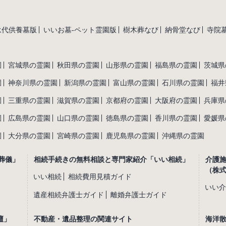
永代供養墓版
いいお墓-ペット霊園版
樹木葬なび
納骨堂なび
寺院墓
園
宮城県の霊園
秋田県の霊園
山形県の霊園
福島県の霊園
茨城県
園
神奈川県の霊園
新潟県の霊園
富山県の霊園
石川県の霊園
福井
園
三重県の霊園
滋賀県の霊園
京都府の霊園
大阪府の霊園
兵庫県
園
広島県の霊園
山口県の霊園
徳島県の霊園
香川県の霊園
愛媛県
園
大分県の霊園
宮崎県の霊園
鹿児島県の霊園
沖縄県の霊園
葬儀」
相続手続きの無料相談と専門家紹介「いい相続」
介護
（株
いい相続
相続費用見積ガイド
いい介
遺産相続弁護士ガイド
離婚弁護士ガイド
壇」
不動産・遺品整理の関連サイト
海洋