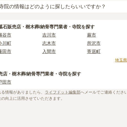
寺院の情報はどのように探したらいいですか？
業者を見つけるには、まず供養方法を決めることが大切です。
とに、依頼すべき業者が変わってくるからです。
ぶ際には、「寺院の雰囲気」「ご住職の供養方針や考え」「立
供養をしたい場合は「石材店」や「墓石販売店」、お墓の後継
墓石販売店・樹木葬/納骨専門業者・寺院を探す
が大切です。
扱っている「納骨堂販売業者」「寺院」を選びましょう。
越谷市
吉川市
蕨市
様を供養する場所となるため、立地や費用などの条件以外に、
あり、選べるお墓タイプも多様です。
おすすめします。
小川町
志木市
所沢市
法やお墓タイプが自分に合っているか迷った時は、
お墓の基礎
情報は公開されていないことも多く、実際にご自身で現地に行
蓮田市
入間市
寄居町
。
ご相談いただければ、お客様のご希望に合った業者のご紹介や
羽生市
新座市
熊谷市
埼玉県
院に関する基礎知識や選び方のポイントなどを情報発信してい
。
皆野町
幸手市
飯能市
に不安がある方はぜひ下記の記事をご一読ください。
売店・樹木葬/納骨専門業者・寺院を探す
杉戸町
和光市
日高市
戸田市
越生町
川口市
戸田市
場は約77万円。檀家料などの費用も必要
れる情報がありましたら、
ライフドット編集部
へメールでご連絡くださ
鳩山町
狭山市
久喜市
たい！選ぶときの注意点や利用までの流れも解説！
性の向上に活用させていただきます。
い！檀家は必須？押さえておきたい注意点を解説
北本市
行田市
鴻巣市
その成り立ちや実態をくまなく解説
加須市
三郷市