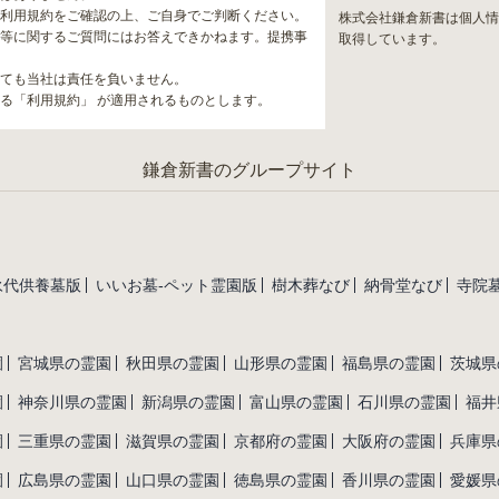
利用規約をご確認の上、ご自身でご判断ください。
株式会社鎌倉新書は個人
等に関するご質問にはお答えできかねます。提携事
取得しています。
ても当社は責任を負いません。
る「利用規約」 が適用されるものとします。
鎌倉新書のグループサイト
永代供養墓版
いいお墓-ペット霊園版
樹木葬なび
納骨堂なび
寺院墓
園
宮城県の霊園
秋田県の霊園
山形県の霊園
福島県の霊園
茨城県
園
神奈川県の霊園
新潟県の霊園
富山県の霊園
石川県の霊園
福井
園
三重県の霊園
滋賀県の霊園
京都府の霊園
大阪府の霊園
兵庫県
園
広島県の霊園
山口県の霊園
徳島県の霊園
香川県の霊園
愛媛県