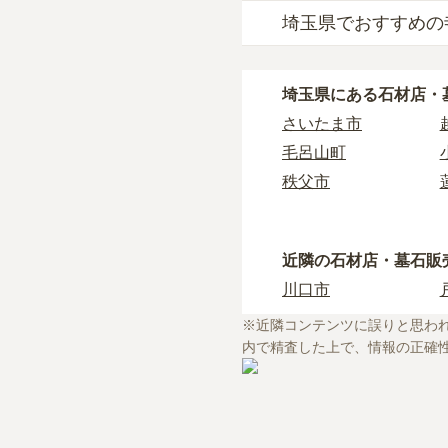
埼玉県でおすすめの
埼玉県
で自分に合った
なぜなら供養の種類ご
埼玉県
で寺院墓地を選
例えば、墓石のお墓で
埼玉県
にある石材店・
どの情報を収集する事
樹木葬や納骨堂を取り
さいたま市
長年にわたってご先祖
埼玉県
には霊園が多数
相性を確認することを
毛呂山町
もしどのような供養方
しかし、寺院に関する
秩父市
とおすすめいたします
場合もあります。
また、ライフドットに
八潮市
ライフドットでは、寺
を承ることが可能です
鶴ヶ島市
初めての寺院墓地選び
近隣の石材店・墓石販
滑川町
川口市
上尾市
・
寺院墓地の使用料相
※近隣コンテンツに誤りと思わ
本庄市
・
お寺の納骨堂を探し
内で精査した上で、情報の正確
・
お寺で樹木葬をした
草加市
・
檀家制度ってなに？
川越市