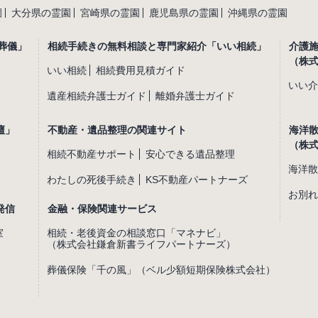
園
大分県の霊園
宮崎県の霊園
鹿児島県の霊園
沖縄県の霊園
葬儀」
相続手続きの無料相談と専門家紹介「いい相続」
介護
（株
いい相続
相続費用見積ガイド
いい介
遺産相続弁護士ガイド
離婚弁護士ガイド
壇」
不動産・遺品整理の関連サイト
海洋
（株
相続不動産サポート
安心できる遺品整理
海洋散
わたしの死後手続き
KS不動産パートナーズ
お別れ
発信
金融・保険関連サービス
室
相続・老後資金の相談窓口「マネナビ」
（株式会社鎌倉新書ライフパートナーズ）
葬儀保険「千の風」（ベル少額短期保険株式会社）