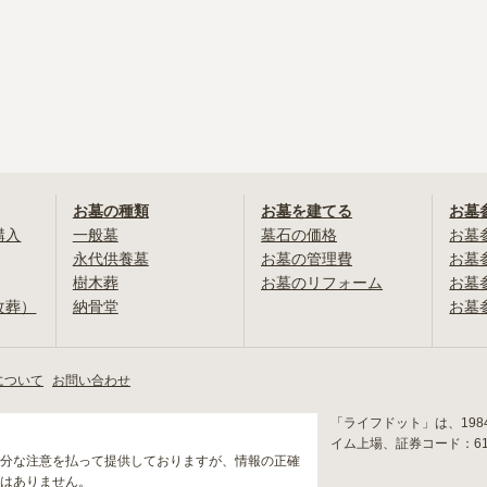
お墓の種類
お墓を建てる
お墓
購入
一般墓
墓石の価格
お墓
永代供養墓
お墓の管理費
お墓
樹木葬
お墓のリフォーム
お墓
改葬）
納骨堂
お墓
について
お問い合わせ
「ライフドット」は、19
イム上場、証券コード：6
分な注意を払って提供しておりますが、情報の正確
はありません。