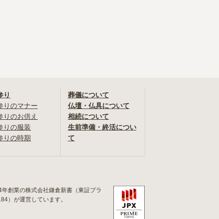
参り
葬儀について
参りのマナー
仏壇・仏具について
参りのお供え
相続について
参りの服装
生前準備・終活につい
参りの時期
て
84年創業の株式会社鎌倉新書（東証プラ
184）が運営しています。