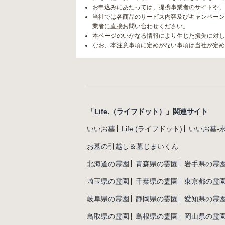
お申込みにあたっては、提携事業者のサイトや、
当社では各商品のサービス内容及びキャンペーン
業者に直接お問い合わせください。
本ページのいかなる情報により生じた損失に対し
なお、本注意事項に定めがない事項は当社が定め
「Life.（ライフドット）」関連サイト
いいお墓
Life.(ライフドット)
いいお墓-
お墓の引越し＆墓じまいくん
北海道の霊園
青森県の霊園
岩手県の霊
埼玉県の霊園
千葉県の霊園
東京都の霊
岐阜県の霊園
静岡県の霊園
愛知県の霊
鳥取県の霊園
島根県の霊園
岡山県の霊