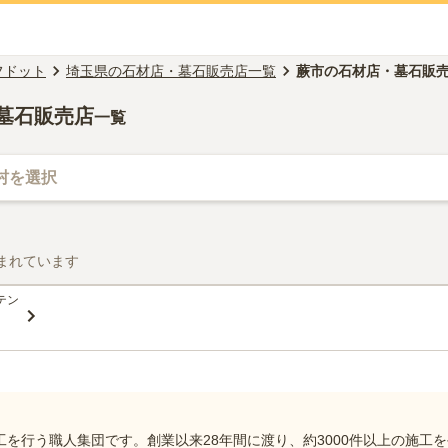
フドット
埼玉県の石材店・墓石販売店一覧
蕨市の石材店・墓石販
/墓石販売店
一覧
村を選択
まれています
テン
を行う職人集団です。創業以来28年間に渡り、約3000件以上の施工