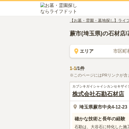
【お墓・霊園・墓地探し】ライ
蕨市(埼玉県)の石材店
エリア
市区町
1
-
1
/
1
件
※このページにはPRリンクが含
カブシキガイシャイシカンセキザイ
株式会社石勘石材店
埼玉県蕨市中央4-12-23
確かな技術と長年の経験
石勘は、大谷石に特化した施工