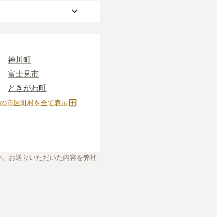
地（通いやすさ）」な
ぎに心配がある方は、
神川町
供養に対する考え方の
富士見市
知識
をご覧いただくこ
って確かめるしかない
ときがわ町
、お墓の見学予約など
春日部市
の市区町村を全て表示
ます。
東松山市
朝霞市
嵐山町
い。お送りいただいた内容を弊社
宮代町
深谷市