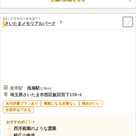
口コミ評価
この霊園はまだ誰からも評価されていません。
さいたまめもりあるぱーく
さいたまメモリアルパーク
最寄駅：
指扇
駅
(
2.8km
)
埼玉県さいたま市西区飯田宮下178−3
永代供養プランあり
檀家になる必要なし
眺めがいい
生前申込できる
おすすめポイント
西洋庭園のような霊園
幅広の参道