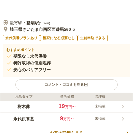
最寄駅：
指扇
駅
(
1.6km
)
埼玉県さいたま市西区西遊馬560-5
永代供養プランあり
檀家になる必要なし
生前申込できる
おすすめポイント
期限なし永代供養
特許取得の個別埋葬
安心のバリアフリー
コメント・口コミを見る
お墓タイプ
参考価格
管理費
ライフドット編集部のコメント
緑あふれる公園墓地に誕生した樹木葬型永代供養墓「想」は、管
19
樹木葬
未掲載
万円〜
理費不要で永代期限もありません。特許取得の埋葬方法により1
霊位ずつ個別埋葬され、ご夫婦やご家族での連結埋葬、合祀タイ
9
永代供養墓
未掲載
万円〜
プも選べます。園内はエレベーター完備のバリアフリー設計で、
コメントの続きを読む
葬儀や法要を行える法要棟、管理事務所、駐車場などの施設も充
実。ご遺骨の訪問引取りも相談可能で、どなたでも安心してお参