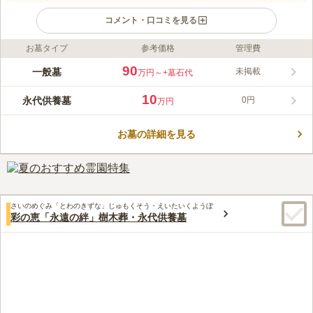
コメント・口コミを見る
お墓タイプ
参考価格
管理費
ライフドット編集部のコメント
袋の観音様、と古くから親しまれてきた寺院は、宗旨・宗派は不
90
一般墓
未掲載
万円～
+墓石代
問の永代供養墓。 江戸時代にはすでに開創されていたといわれ
ている観音寺が管理する霊園です。お墓を管理する後継者が不足
10
永代供養墓
0円
万円
している現代の問題に合わせて作られた、永代供養のための墓で
コメントの続きを読む
す。 墓の種類は、永代供養付きの個別墓である「やすらぎ五輪
塔」と「永代供養墓やすらぎ」があります。永代供養付き墓地も
お墓の詳細を見る
口コミ評価
あるので、自分の希望する永代供養の形を見つけることができま
3.4
みんなの評価
口コミ
4
件
す。
向かいにセブンイレブンがあるので、必要なものはそこで手に入
60代
男性
ります。静かな環境で、小さいですが、落ち着いた墓地です。
口コミの続きを読む
さいのめぐみ「とわのきずな」じゅもくそう・えいたいくようぼ
彩の恵「永遠の絆」樹木葬・永代供養墓