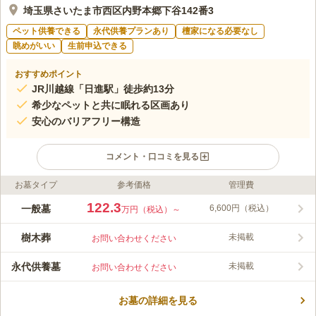
埼玉県さいたま市西区内野本郷下谷142番3
ペット供養できる
永代供養プランあり
檀家になる必要なし
眺めがいい
生前申込できる
おすすめポイント
JR川越線「日進駅」徒歩約13分
希少なペットと共に眠れる区画あり
安心のバリアフリー構造
コメント・口コミを見る
お墓タイプ
参考価格
管理費
ライフドット編集部のコメント
新大宮バイパス宮前インターから車で約3分、国道16号線沿い、
122.3
一般墓
6,600円（税込）
万円（税込）～
近隣には番場公園もあり、車でのアクセスも非常にわかりやすい
霊園です。広々とした駐車場も完備されておりますので混雑する
樹木葬
未掲載
お問い合わせください
時期でも安心です。 区画は、一般墓地・永代供養墓・緑地付ゆ
コメントの続きを読む
とり墓地・洋風墓所の4種類が用意されています。洋型墓石が中
永代供養墓
未掲載
お問い合わせください
心ですが、和型墓石やデザイン墓石も選べます。 継承者がいな
口コミ評価
い方でも安心して利用することができます。また、ぺットと共に
4.0
みんなの評価
口コミ
5
件
眠れる区画もあるので、大切なペットも同じお墓で手厚く供養す
お墓の詳細を見る
ホームセンターや食事処があり便利です。供え物はホームセンタ
60代
女性
ることができます。