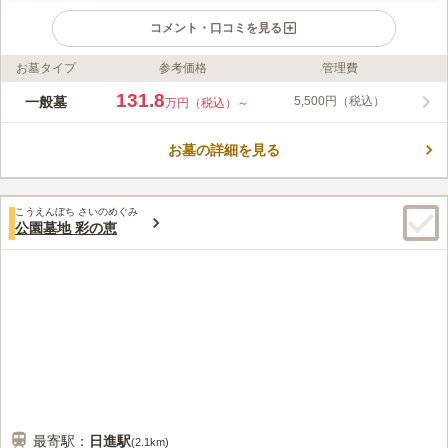
コメント・口コミを見る
お墓タイプ
参考価格
管理費
ライフドット編集部のコメント
2011年新規開園の、全区画バリアフリー設計で高齢の方や小さ
131.8
一般墓
5,500円（税込）
万円（税込）～
な子供連れの方も安心して訪れることができる霊園です。 指扇
駅から車で3分、西大宮駅から車で約6分、大宮駅からは車で約
お墓の詳細を見る
20分ほどの好立地で、駐車場も完備していますので安心です。
コメントの続きを読む
明るく見晴らしがよく、「やすらぎの杜」という霊園名の通り、
お眠りになっている方やお墓参りに訪れた方が安らげる公園墓地
口コミ評価
です。 周辺環境も静かで、ゆっくりと心ゆくまで故人に寄り添
こうえんぼち さいのめぐみ
3.9
みんなの評価
口コミ
7
件
公園墓地 彩の恵
うことができる環境です。
近隣には食堂、スーパー、コンビニがあり、霊園内にも供花が用
60代
男性
意されて売っているので不便を感じない。また、ホールもあるので法事も
霊園で執り行うことが出来る。
口コミの続きを読む
最寄駅：
日進
駅
(
2.1km
)