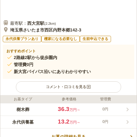
最寄駅：
西大宮
駅
(
2.2km
)
埼玉県さいたま市西区内野本郷142-3
永代供養プランあり
檀家になる必要なし
生前申込できる
おすすめポイント
2路線2駅から徒歩圏内
管理費0円
新大宮バイパス沿いにありわかりやすい
コメント・口コミを見る
お墓タイプ
参考価格
管理費
ライフドット編集部のコメント
開放感溢れる花いっぱいのエントランスをぬけると、公園のよう
36.3
樹木葬
0円
万円～
な空間が広がります。幅広のメイン参道は車イスでも楽に移動で
き、全区画平坦地で段差のないバリアフリー設計になっていま
13.2
永代供養墓
0円
万円～
す。永代供養墓には3つのプランがあり、合祀プランは初めから
コメントの続きを読む
合祀され、シングルプラン、パートナープランは埋葬から10年後
に合祀されます。
お墓の詳細を見る