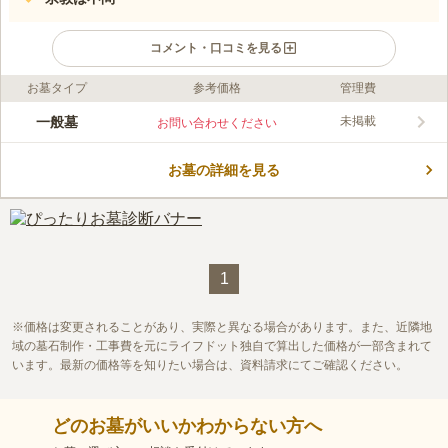
コメント・口コミを見る
お墓タイプ
参考価格
管理費
ライフドット編集部のコメント
青葉園は、品のある豊かな緑と広大な敷地が特徴です。安らぎの
一般墓
未掲載
お問い合わせください
空間が苑内いっぱいに広がっており、四季折々の花木が彩を添え
ています。 昭和27年に東京からアクセスしやすい公園墓地とし
お墓の詳細を見る
て建設され、以来各界の著名人をはじめ、多くの方々に利用され
コメントの続きを読む
ています。 園内は日本庭園を思わせるような手入れの行き届い
た植栽が数多くあり、周辺環境と園内デザインがマッチし、自然
口コミ評価
の豊かさを感じられます。ツツジやフジなど、季節の移ろいを感
3.7
みんなの評価
口コミ
26
件
じられる花も楽しめます。いつでも落ち着いた気持ちでお参りす
霊園近くにレストランがありますが、私の親族は、外食をするこ
40代
男性
ることができる環境です。 園内には法要施設・多目的ホールが
とがあまり好きではありません。なので、いったん実家に帰ってきてか
1
設置されています。
ら、親族みんなで食事をします。料理はほとんどが手料理で、出前や、出
来あえの食料はほぼりようしていません。
価格は変更されることがあり、実際と異なる場合があります。また、近隣地
口コミの続きを読む
域の墓石制作・工事費を元にライフドット独自で算出した価格が一部含まれて
います。最新の価格等を知りたい場合は、資料請求にてご確認ください。
どのお墓がいいかわからない方へ