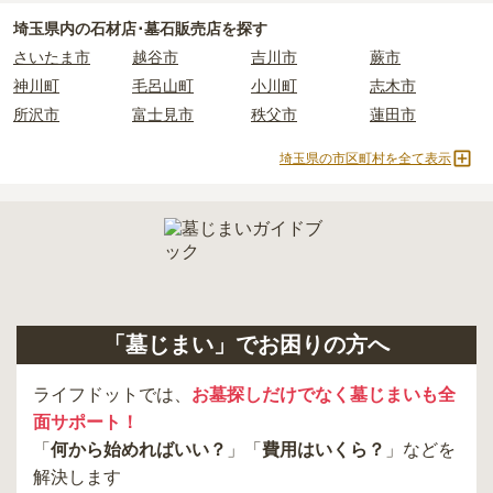
現地見学では、担当者に「提示金額以外にかかる費用はないか」を
埼玉県
内の石材店･墓石販売店を探す
必ず確認することをおすすめします。
さいたま市
越谷市
吉川市
蕨市
現地への見学が難しい場合は、資料請求でも各霊園の詳しい料金案
神川町
毛呂山町
小川町
志木市
内を取り寄せることができます。
所沢市
富士見市
秩父市
蓮田市
埼玉県の市区町村を全て表示
「墓じまい」でお困りの方へ
ライフドットでは、
お墓探しだけでなく墓じまいも全
面サポート！
「
何から始めればいい？
」「
費用はいくら？
」などを
解決します