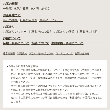
お墓の種類
一般墓
永代供養墓
樹木葬
納骨堂
お墓を建てる
墓石の価格
お墓の管理費
お墓のリフォーム
お墓参り
お墓参りのマナー
お墓参りのお供え
お墓参りの服装
お墓参りの時期
葬儀について
仏壇・仏具について
相続について
生前準備・終活について
運営者情報
利用規約
プライバシーポリシー
口コミについて
お問い合わせ
■当サイトに関する注意事項
当サイトで提供する商品の情報にあたっては、十分な注意を払って提供しておりま
すが、情報の正確性その他一切の事項についてを保証をするものではありません。
お申込みにあたっては、提携事業者のサイトや、利用規約をご確認の上、ご自身で
ご判断ください。
当社では各商品のサービス内容及びキャンペーン等に関するご質問にはお答えでき
かねます。提携事業者に直接お問い合わせください。
本ページのいかなる情報により生じた損失に対しても当社は責任を負いません。
なお、本注意事項に定めがない事項は当社が定める「利用規約」 が適用されるもの
とします。