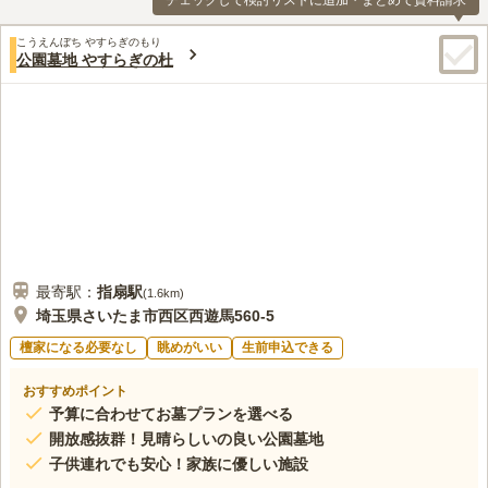
チェックして検討リストに追加・まとめて資料請求
こうえんぼち やすらぎのもり
公園墓地 やすらぎの杜
最寄駅：
指扇
駅
(
1.6km
)
埼玉県さいたま市西区西遊馬560-5
檀家になる必要なし
眺めがいい
生前申込できる
おすすめポイント
予算に合わせてお墓プランを選べる
開放感抜群！見晴らしいの良い公園墓地
子供連れでも安心！家族に優しい施設