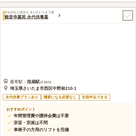
ーで購入しています。墓参り後は食事処でのんびりします。
口コミの続きを読む
かんのんじぼえん えいたいくようぼ
観音寺墓苑 永代供養墓
最寄駅：
指扇
駅
(
4.1km
)
埼玉県さいたま市西区中野林210-1
永代供養プランあり
檀家になる必要なし
生前申込できる
おすすめポイント
年間管理費や護持会費は不要
宗旨・宗派は不問
車椅子の方用のリフトを完備