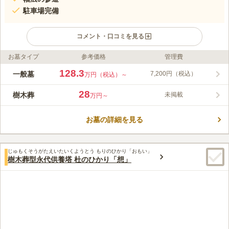
駐車場完備
コメント・口コミを見る
お墓タイプ
参考価格
管理費
ライフドット編集部のコメント
2010年の開園以来多くの方々に親しまれている霊園です。首都
128.3
一般墓
7,200円（税込）
万円（税込）～
高速大宮線与野インターから車で5分、JR大宮駅・指扇駅、東武
東上線上福岡駅より豊富なバス便を利用できる、交通至便な霊園
28
樹木葬
未掲載
万円～
は希少です。 四季折々の花や木々が園内を飾る、自然豊かな霊
コメントの続きを読む
園なので、園内にある複数の休憩所から景色を見ると、心が和む
と感じるほどです。 宗教・宗派は不問です。誰でも墓を申し込
お墓の詳細を見る
口コミ評価
むことができる開かれた公園墓地です。
3.5
みんなの評価
口コミ
3
件
最寄りのバス停の前にセブンイレブンがあり、お供えものや飲み
40代
女性
じゅもくそうがたえいたいくようとう もりのひかり「おもい」
物を買うのに便利。お花も扱っています。花屋や食事処は歩いてすぐの範
樹木葬型永代供養塔 杜のひかり「想」
囲にはないです。
口コミの続きを読む