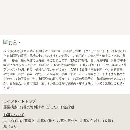
埼玉県さいたま市西区のお墓(宗教不問)一覧。お墓探しのlife.（ライフドット）は、埼玉県さい
たま市西区の霊園・墓地の中からおすすめのお墓や、ご自宅近くの樹木葬・納骨堂・永代供養
墓・一般墓（墓石を建てるお墓）をご提案します。地域別の墓地一覧、費用相場、お墓(宗教不
問)の人気ランキングなど、お墓選びに役立つ情報が満載。お墓の評判・口コミや、詳細な交通
アクセス・地図、料金・値段もご覧いただけます。希望する条件「宗教不問」や、民営霊園・
公営霊園（市営・都立・都営）・有名寺院、宗教・宗派、ペット供養など、さまざまな特徴か
ら比較して埼玉県さいたま市西区のお墓を探せます。お墓の見学予約・資料請求の申込みのほ
か、墓石購入、お墓の移設、墓じまい後の遺骨の移動先・移す方法についても気軽にご相談く
ださい。
ライフドット トップ
霊園検索
お墓の資料請求
ぴったりお墓診断
お墓について
はじめてのお墓購入
お墓の価格
お墓の選び方
お墓の引越し（改葬）
墓じまい