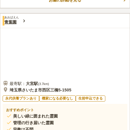
お墓の詳細を見る
口コミ評価
りいただけます。
この霊園はまだ誰からも評価されていません。
あおばえん
青葉園
最寄駅：
大宮
駅
(
3.7km
)
埼玉県さいたま市西区三橋5-1505
永代供養プランあり
檀家になる必要なし
生前申込できる
おすすめポイント
美しい緑に囲まれた霊園
管理の行き届いた霊園
宗教は不問