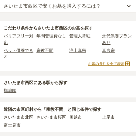
さいたま市西区で安くお墓を購入するには？
さいたま市西区
での購入費用の目安は、
一般墓が約246万円、樹木
葬が約57万円、永代供養墓が約65万円
です。
さいたま市西区
で一番安価な
お墓
は、
樹木葬型永代供養塔 杜のひか
一般墓を建てる場合は、「永代使用料（土地代）」と「墓石代」の
り「想」
の
永代供養墓
で、
9万円
からお求めいただけます。
2つが主な費用となります。
こだわり条件から
さいたま市西区
のお墓を探す
一般的に最も費用を抑えられるのは、他の方のご遺骨と一緒に埋葬
さいたま市西区
の一般墓の永代使用料の平均は
79万円
で、墓石代は
バリアフリー対
年間管理費なし
管理人常駐
永代供養プラン
する
「合祀墓（ごうしぼ）」
と呼ばれるタイプです。個別のお墓に
埼玉県の平均
166.9万円
です。いずれも区画の広さや墓石の大き
応
あり
比べて省スペースで管理の手間がかからないため、費用が安く設定
さ・素材によって変わります。
ペット供養でき
宗教不問
浄土真宗
真言宗
されています。
樹木葬・納骨堂・永代供養墓は、基本的に墓石代がかからず、永代
る
価格の目安は、1名あたり5万円〜30万円程度です。
使用料のみかかります。
お墓の条件を全て表示
臨済宗
樹木葬
永代供養墓
民営霊園
さいたま市西区
で安価なお墓を探したい場合は、
価格の安い順
で並
寺院墓地
1人用区画あり
2人用区画あり
3人用区画あり
なお、お墓によっては以下の費用が別途かかる場合があります。
び替えてお墓を探すのがおすすめです。
・
開眼法要の費用
：お墓を新しく建てた際に行う儀式のための費
さいたま市西区にある駅から探す
用。僧侶に渡すお布施がかかります。
指扇駅
・
納骨式の費用
：お墓に遺骨を納める儀式のための費用。僧侶に渡
すお布施、会食などの費用がかかります。
・
年間管理費
：お墓の管理費。契約後、毎年発生するケースがあり
近隣の市区町村から
「宗教不問」と
同じ条件で探す
ます。
さいたま市北区
さいたま市桜区
川越市
上尾市
富士見市
正確な費用は、区画や石材の選び方によって大きく変わるため、見
積もりを取るまで確定しません。