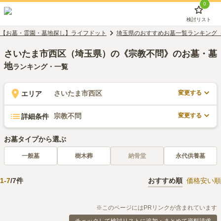
0
検討リスト
【お墓・霊園・墓地探し】ライフドット
埼玉県のおすすめお墓一覧ランキング
さいたま市西区（埼玉県）の《宗教不問》のお墓・墓
地
ランキング・一覧
変更する
さいたま市西区
エリア
変更する
宗教不問
詳細条件
お墓タイプから選ぶ
一般墓
樹木葬
納骨堂
永代供養墓
1
-
7
/
7
件
おすすめ順
価格安い順
※このページにはPRリンクが含まれています