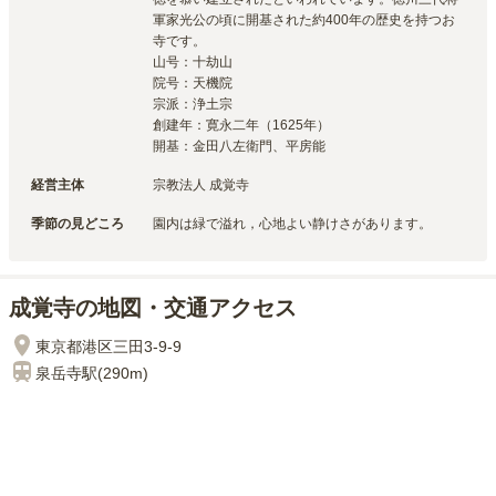
軍家光公の頃に開基された約400年の歴史を持つお
寺です。

山号：十劫山

院号：天機院

宗派：浄土宗

創建年：寛永二年（1625年）

開基：金田八左衛門、平房能
経営主体
宗教法人 成覚寺
季節の見どころ
園内は緑で溢れ，心地よい静けさがあります。
成覚寺の地図・交通アクセス
東京都港区三田3-9-9
泉岳寺
駅(
290m
)