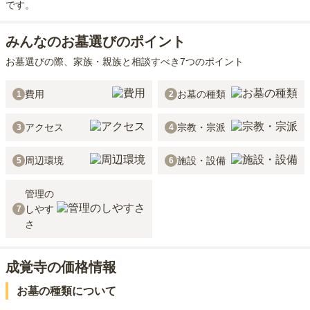
です。
みんなのお墓選びのポイント
お墓選びの際、家族・親族と相談すべき7つのポイント
費用
お墓の種類
1
2
アクセス
宗教・宗派
3
4
周辺環境
施設・設備
5
6
管理の
しやす
7
さ
成覚寺の価格情報
お墓の種類について