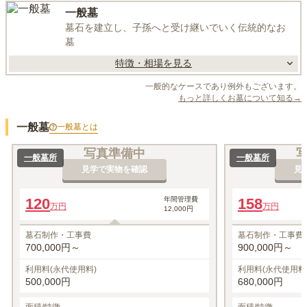
一般墓
墓石を建立し、子孫へと受け継いでいく伝統的なお
墓
特徴・相場を見る
一般的なケースであり例外もございます。
もっと詳しくお墓について知る→
一般墓
一般墓
とは
写真準備中
一般墓所
一般墓所
見学で実物を確認
見
120
年間管理費
158
万円
万円
12,000円
墓石制作・工事費
墓石制作・工事費
700,000円～
900,000円～
利用料(永代使用料)
利用料(永代使用料
500,000円
680,000円
面積/特徴
面積/特徴