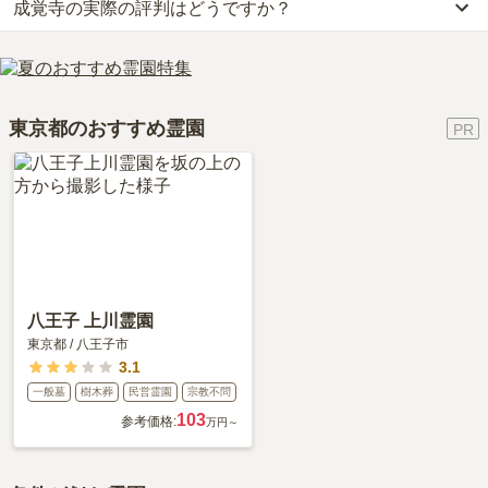
成覚寺の実際の評判はどうですか？
公共交通機関の場合、都営地下鉄浅草線「泉岳寺駅」から徒歩約3
別途）です。
分です。
お墓は、価格が高いものがよい、安いものが悪い、という訳ではあ
成覚寺の口コミはまだ投稿されておりません。
詳しいルートや地図は、本ページの「地図・交通アクセス」欄をご
りません。大切なのは、ご家族が心から納得し、安心してお参りで
口コミはあくまで一つの目安です。資料請求や現地見学を通して、
確認ください。
きる場所を選ぶことです。
ご自身の目で雰囲気を確認してみることをおすすめします。
東京都のおすすめ霊園
八王子 上川霊園
東京都
/
八王子市
3.1
一般墓
樹木葬
民営霊園
宗教不問
103
参考価格:
万円～