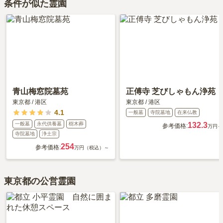
条件が似た霊園
青山梅窓院墓苑
正傅寺 芝びしゃもん浄苑
東京都
/
港区
東京都
/
港区
4.1
一般墓
寺院墓地
在来仏教
一般墓
永代供養墓
樹木葬
132.3
参考価格:
万円～
寺院墓地
浄土宗
254
参考価格:
万円（税込）～
東京都の公営霊園