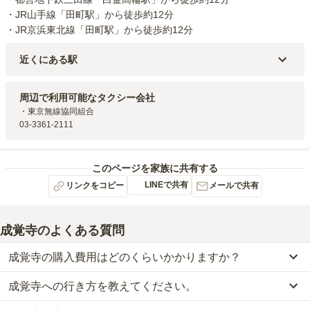
・JR山手線「田町駅」から徒歩約12分

・JR京浜東北線「田町駅」から徒歩約12分
近くにある駅
京急本線・都営浅草線
泉岳寺
駅（
290m
）
JR山手線・JR京浜東北線
田町
駅（
991m
）
周辺で利用可能なタクシー会社
都営浅草線・都営三田線
三田
駅（
1.1km
）
・東京無線協同組合

東京メトロ南北線・都営三田線
白金高輪
駅（
1.2km
）
03-3361-2111
JR東海道本線(東京～熱海)・JR山手線・JR横須賀線・JR成田エクスプレ
ス・JR京浜東北線・京急本線
品川
駅（
1.5km
）
このページを家族に共有する
LINEで共有
リンクをコピー
メールで共有
成覚寺
のよくある質問
成覚寺の購入費用はどのくらいかかりますか？
成覚寺への行き方を教えてください。
成覚寺では、一般墓が約120万円からお求めいただけます。
なお、成覚寺がある東京都の相場は、一般墓が約168万円（墓石代