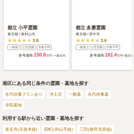
都立 小平霊園
都立 多磨霊園
東京都
/
東村山市
東京都
/
府中市
3.8
3.6
一般墓
公営霊園
宗教不問
一般墓
公営霊園
宗教不問
150.8
161.4
参考価格:
参考価格:
万円～
+墓石代
万円
+墓石代
港区
にある同じ条件の霊園・墓地を探す
永代供養プランあり
浄土宗
一般墓
永代供養墓
寺院墓地
利用する駅から近い霊園・墓地を探す
泉岳寺(京急本線)
田町(JR山手線)
三田(都営浅草線)