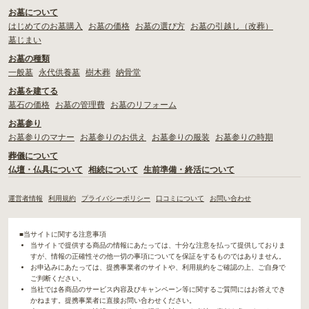
お墓について
はじめてのお墓購入
お墓の価格
お墓の選び方
お墓の引越し（改葬）
墓じまい
お墓の種類
一般墓
永代供養墓
樹木葬
納骨堂
お墓を建てる
墓石の価格
お墓の管理費
お墓のリフォーム
お墓参り
お墓参りのマナー
お墓参りのお供え
お墓参りの服装
お墓参りの時期
葬儀について
仏壇・仏具について
相続について
生前準備・終活について
運営者情報
利用規約
プライバシーポリシー
口コミについて
お問い合わせ
■当サイトに関する注意事項
当サイトで提供する商品の情報にあたっては、十分な注意を払って提供しておりま
すが、情報の正確性その他一切の事項についてを保証をするものではありません。
お申込みにあたっては、提携事業者のサイトや、利用規約をご確認の上、ご自身で
ご判断ください。
当社では各商品のサービス内容及びキャンペーン等に関するご質問にはお答えでき
かねます。提携事業者に直接お問い合わせください。