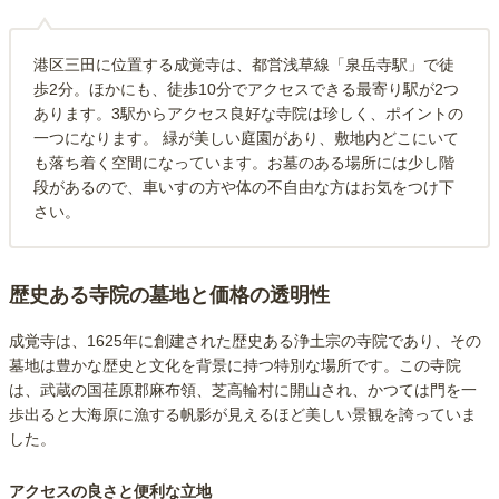
港区三田に位置する成覚寺は、都営浅草線「泉岳寺駅」で徒
歩2分。ほかにも、徒歩10分でアクセスできる最寄り駅が2つ
あります。3駅からアクセス良好な寺院は珍しく、ポイントの
一つになります。 緑が美しい庭園があり、敷地内どこにいて
も落ち着く空間になっています。お墓のある場所には少し階
段があるので、車いすの方や体の不自由な方はお気をつけ下
さい。
歴史ある寺院の墓地と価格の透明性
成覚寺は、1625年に創建された歴史ある浄土宗の寺院であり、その
墓地は豊かな歴史と文化を背景に持つ特別な場所です。この寺院
は、武蔵の国荏原郡麻布領、芝高輪村に開山され、かつては門を一
歩出ると大海原に漁する帆影が見えるほど美しい景観を誇っていま
した。
アクセスの良さと便利な立地