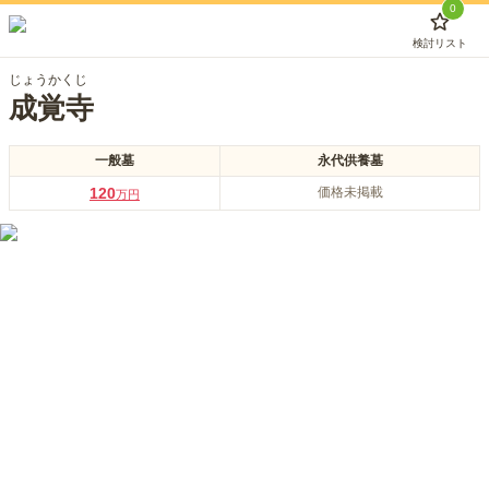
0
検討リスト
じょうかくじ
成覚寺
一般墓
永代供養墓
120
価格未掲載
万円