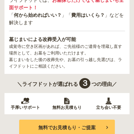
ライフドットでは、
お墓探しだけでなく墓じまいも全
面サポート！
「
何から始めればいい？
」「
費用はいくら？
」などを
解決します
墓じまいによる改葬受入が可能
成覚寺
に空き区画があれば、ご先祖様のご遺骨を埋蔵し直す
場所として、お墓をご利用いただけます。
墓じまいをした後の改葬先や、お墓の引っ越し先選びは、ラ
イフドットにご相談ください。
３
＼ライフドットが選ばれる
つの理由／
手厚いサポート
無料お見積もり
立ち会い不要
無料でお見積もり・ご提案