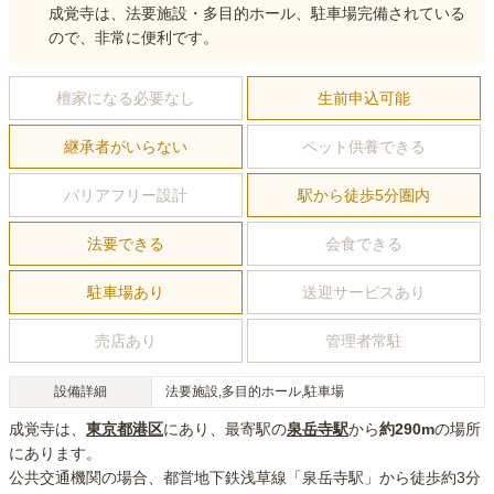
成覚寺は、法要施設・多目的ホール、駐車場完備されている
ので、非常に便利です。
檀家になる必要なし
生前申込可能
継承者がいらない
ペット供養できる
バリアフリー設計
駅から徒歩5分圏内
法要できる
会食できる
駐車場あり
送迎サービスあり
売店あり
管理者常駐
設備詳細
法要施設,多目的ホール,駐車場
成覚寺
は、
東京都
港区
にあり
、最寄駅の
泉岳寺
駅
から
約
290m
の場所
にあり
ます。
公共交通機関の場合
、都営地下鉄浅草線「泉岳寺駅」から徒歩約3分