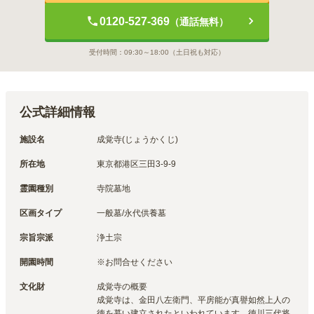
0120-527-369
（通話無料）
受付時間：
09:30～18:00
（土日祝も対応）
公式詳細情報
施設名
成覚寺(じょうかくじ)
所在地
東京都港区三田3-9-9
霊園種別
寺院墓地
区画タイプ
一般墓/永代供養墓
宗旨宗派
浄土宗
開園時間
※お問合せください
文化財
成覚寺の概要

成覚寺は、金田八左衛門、平房能が真譽如然上人の
徳を慕い建立されたといわれています。徳川三代将