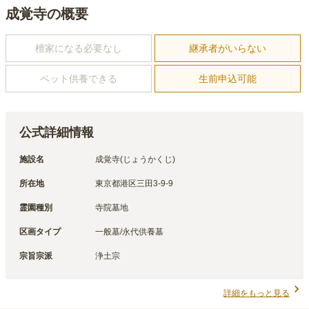
成覚寺の概要
檀家になる必要なし
継承者がいらない
ペット供養できる
生前申込可能
公式詳細情報
施設名
成覚寺(じょうかくじ)
所在地
東京都港区三田3-9-9
霊園種別
寺院墓地
区画タイプ
一般墓/永代供養墓
宗旨宗派
浄土宗
詳細をもっと見る