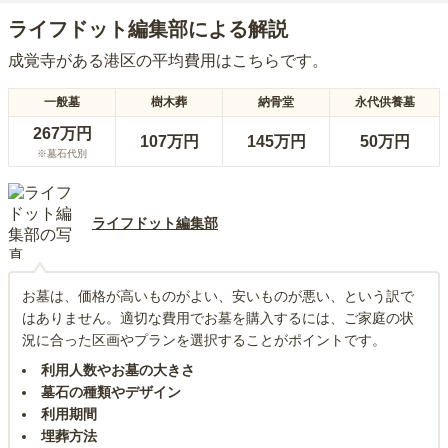
ライフドット編集部による解説
成覚寺
がある
港区
の平均費用はこちらです。
一般墓
樹木葬
納骨堂
永代供養墓
267万円
107万円
145万円
50万円
※墓石代別
ライフドット編集部
お墓は、価格が高いものがよい、安いものが悪い、という訳で
はありません。適切な費用でお墓を購入するには、ご家庭の状
況に合った区画やプランを選択することがポイントです。
利用人数やお墓の大きさ
墓石の種類やデザイン
利用期間
埋葬方法