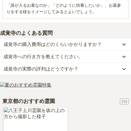
「誰が入るお墓なのか」「どのように供養したいか」、お墓参
りをする様をイメージしてみるとよいでしょう。
成覚寺
のよくある質問
成覚寺の購入費用はどのくらいかかりますか？
成覚寺への行き方を教えてください。
成覚寺では、一般墓が約120万円からお求めいただけます。
なお、成覚寺がある東京都の相場は、一般墓が約267万円（墓石代
成覚寺の実際の評判はどうですか？
公共交通機関の場合、都営地下鉄浅草線「泉岳寺駅」から徒歩約3
別途）です。
分です。
お墓は、価格が高いものがよい、安いものが悪い、という訳ではあ
成覚寺の口コミはまだ投稿されておりません。
詳しいルートや地図は、本ページの「地図・交通アクセス」欄をご
りません。大切なのは、ご家族が心から納得し、安心してお参りで
口コミはあくまで一つの目安です。資料請求や現地見学を通して、
確認ください。
きる場所を選ぶことです。
ご自身の目で雰囲気を確認してみることをおすすめします。
東京都のおすすめ霊園