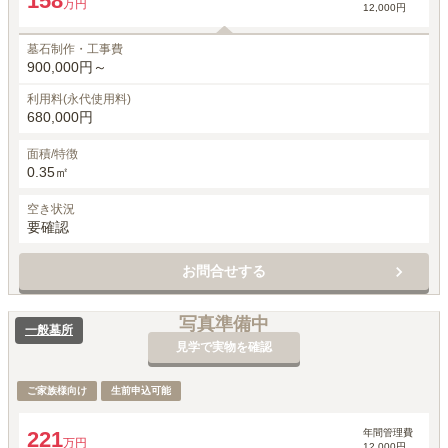
158
万円
12,000円
墓石制作・工事費
900,000円～
利用料(永代使用料)
680,000円
面積/特徴
0.35㎡
空き状況
要確認
お問合せする
写真準備中
一般墓所
見学で実物を確認
ご家族様向け
生前申込可能
年間管理費
221
万円
12,000円