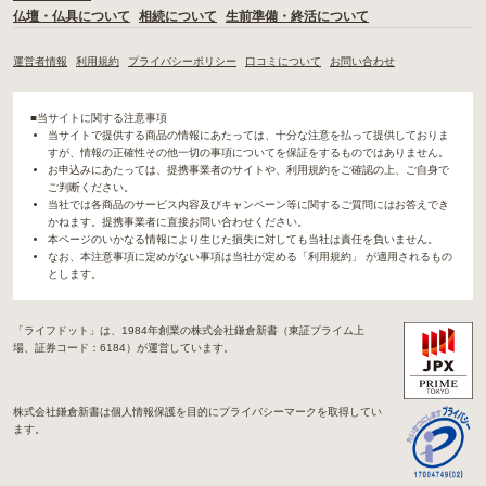
仏壇・仏具について
相続について
生前準備・終活について
運営者情報
利用規約
プライバシーポリシー
口コミについて
お問い合わせ
■当サイトに関する注意事項
当サイトで提供する商品の情報にあたっては、十分な注意を払って提供しておりま
すが、情報の正確性その他一切の事項についてを保証をするものではありません。
お申込みにあたっては、提携事業者のサイトや、利用規約をご確認の上、ご自身で
ご判断ください。
当社では各商品のサービス内容及びキャンペーン等に関するご質問にはお答えでき
かねます。提携事業者に直接お問い合わせください。
本ページのいかなる情報により生じた損失に対しても当社は責任を負いません。
なお、本注意事項に定めがない事項は当社が定める「利用規約」 が適用されるもの
とします。
「ライフドット」は、1984年創業の株式会社鎌倉新書（東証プライム上
場、証券コード：6184）が運営しています。
株式会社鎌倉新書は個人情報保護を目的にプライバシーマークを取得してい
ます。