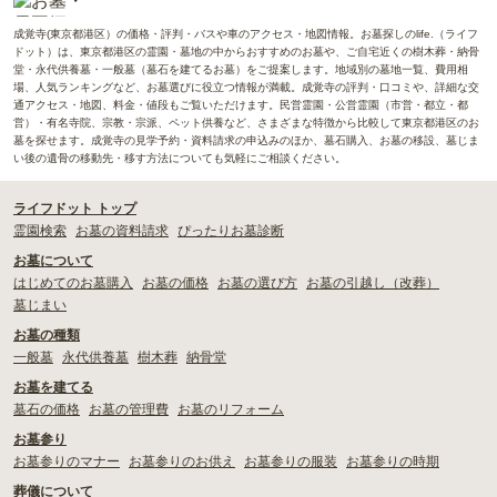
成覚寺(東京都港区）の価格・評判・バスや車のアクセス・地図情報。お墓探しのlife.（ライフ
ドット）は、東京都港区の霊園・墓地の中からおすすめのお墓や、ご自宅近くの樹木葬・納骨
堂・永代供養墓・一般墓（墓石を建てるお墓）をご提案します。地域別の墓地一覧、費用相
場、人気ランキングなど、お墓選びに役立つ情報が満載。成覚寺の評判・口コミや、詳細な交
通アクセス・地図、料金・値段もご覧いただけます。民営霊園・公営霊園（市営・都立・都
営）・有名寺院、宗教・宗派、ペット供養など、さまざまな特徴から比較して東京都港区のお
墓を探せます。成覚寺の見学予約・資料請求の申込みのほか、墓石購入、お墓の移設、墓じま
い後の遺骨の移動先・移す方法についても気軽にご相談ください。
ライフドット トップ
霊園検索
お墓の資料請求
ぴったりお墓診断
お墓について
はじめてのお墓購入
お墓の価格
お墓の選び方
お墓の引越し（改葬）
墓じまい
お墓の種類
一般墓
永代供養墓
樹木葬
納骨堂
お墓を建てる
墓石の価格
お墓の管理費
お墓のリフォーム
お墓参り
お墓参りのマナー
お墓参りのお供え
お墓参りの服装
お墓参りの時期
葬儀について