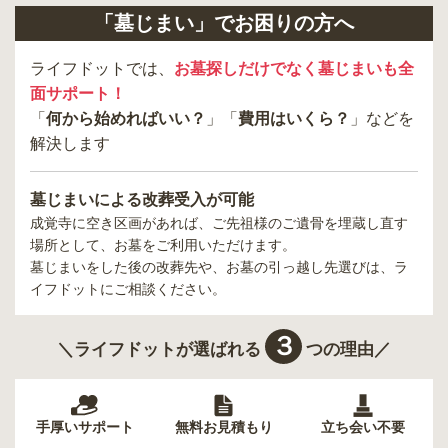
「墓じまい」でお困りの方へ
ライフドットでは、
お墓探しだけでなく墓じまいも全
面サポート！
「
何から始めればいい？
」「
費用はいくら？
」などを
解決します
墓じまいによる改葬受入が可能
成覚寺
に空き区画があれば、ご先祖様のご遺骨を埋蔵し直す
場所として、お墓をご利用いただけます。
墓じまいをした後の改葬先や、お墓の引っ越し先選びは、ラ
イフドットにご相談ください。
３
＼ライフドットが選ばれる
つの理由／
手厚いサポート
無料お見積もり
立ち会い不要