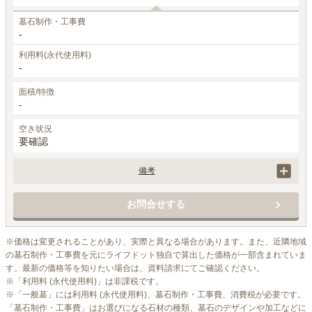
墓石制作・工事費
-
利用料(永代使用料)
-
面積/特徴
-
空き状況
要確認
備考
墓地永代使用料、墓石工事代、消費税を含む
お問合せする
※価格は変更されることがあり、実際と異なる場合があります。また、近隣地域
の墓石制作・工事費を元にライフドット独自で算出した価格が一部含まれていま
す。最新の価格等を知りたい場合は、資料請求にてご確認ください。

※「利用料 (永代使用料)」は非課税です。

※「一般墓」には利用料 (永代使用料)、墓石制作・工事費、消費税が必要です。
「墓石制作・工事費」はお選びになる石材の種類、墓石のデザインや加工などに