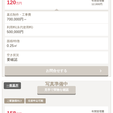
年間管理費
120
万円
12,000円
墓石制作・工事費
700,000円～
利用料(永代使用料)
500,000円
面積/特徴
0.25㎡
空き状況
要確認
お問合せする
写真準備中
一般墓所
見学で実物を確認
ご家族様向け
生前申込可能
年間管理費