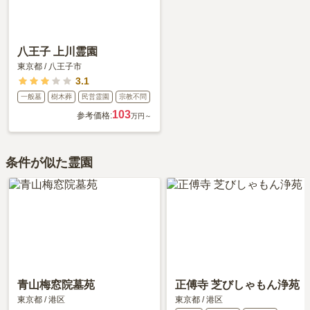
八王子 上川霊園
東京都
/
八王子市
3.1
一般墓
樹木葬
民営霊園
宗教不問
103
参考価格:
万円～
条件が似た霊園
青山梅窓院墓苑
正傅寺 芝びしゃもん浄苑
東京都
/
港区
東京都
/
港区