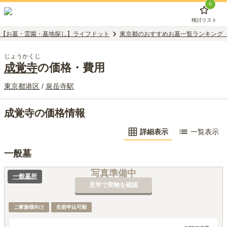
0
検討リスト
【お墓・霊園・墓地探し】ライフドット
東京都のおすすめお墓一覧ランキング
じょうかくじ
成覚寺
の価格・費用
東京都
港区
/
泉岳寺
駅
成覚寺の価格情報
詳細表示
一覧表示
一般墓
写真準備中
一般墓所
見学で実物を確認
ご家族様向け
生前申込可能