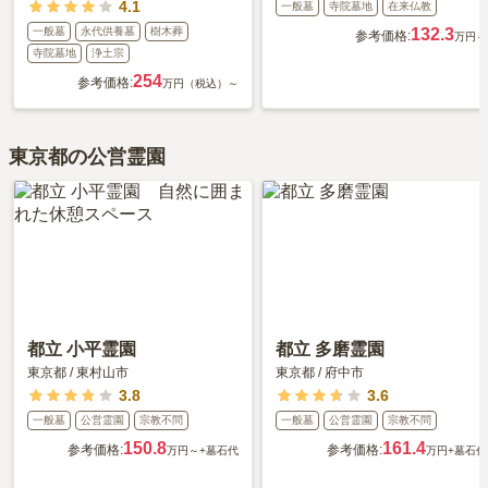
4.1
一般墓
寺院墓地
在来仏教
一般墓
永代供養墓
樹木葬
132.3
参考価格:
万円～
寺院墓地
浄土宗
254
参考価格:
万円（税込）～
東京都の公営霊園
都立 小平霊園
都立 多磨霊園
東京都
/
東村山市
東京都
/
府中市
3.8
3.6
一般墓
公営霊園
宗教不問
一般墓
公営霊園
宗教不問
150.8
161.4
参考価格:
参考価格:
万円～
+墓石代
万円
+墓石代