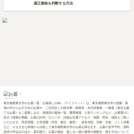
適正価格を判断する方法
東京都西東京市のお墓一覧。お墓探しのlife.（ライフドット）は、東京都西東京市の霊園・墓
地の中からおすすめのお墓や、ご自宅近くの樹木葬・納骨堂・永代供養墓・一般墓（墓石を建
てるお墓）をご提案します。地域別の墓地一覧、費用相場、人気ランキングなど、お墓選びに
役立つ情報が満載。お墓の評判・口コミや、詳細な交通アクセス・地図、料金・値段もご覧い
ただけます。民営霊園・公営霊園（市営・都立・都営）・有名寺院、宗教・宗派、ペット供養
など、さまざまな特徴から比較して東京都西東京市のお墓を探せます。お墓の見学予約・資料
請求の申込みのほか、墓石購入、お墓の移設、墓じまい後の遺骨の移動先・移す方法について