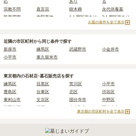
応
あり
る
宗教不問
真言宗
樹木葬
永代供養墓
民営霊園
寺院墓地
1人用区画あり
2人用区画あり
お墓の条件を全て表示
近隣の市区町村から
同じ条件で探す
新座市
練馬区
武蔵野市
小金井市
小平市
東久留米市
東京都
内の石材店･墓石販売店を探す
練馬区
目黒区
荒川区
小平市
豊島区
台東区
北区
渋谷区
東村山市
文京区
国分寺市
中野区
世田谷区
港区
東大和市
西東京市
東京都の市区町村を全て表示
立川市
奥多摩町
瑞穂町
江東区
小金井市
日の出町
品川区
三鷹市
狛江市
町田市
府中市
江戸川区