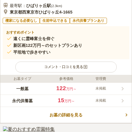
最寄駅：
ひばりヶ丘
駅
(
2.3km
)
東京都西東京市ひばりヶ丘4-1665
檀家になる必要なし
生前申込できる
永代供養プランあり
おすすめポイント
遠くに霊峰富士を仰ぐ
新区画122万円～のセットプランあり
平坦地で歩きやすい
コメント・口コミを見る
お墓タイプ
参考価格
管理費
ライフドット編集部のコメント
東京都西東京市にある、総区画数約10,000区画の大型墓地です。
122
一般墓
未掲載
万円～
待合室・経部屋・会食場があり、設備も充実しています。 参道
はコンクリートで舗装され、全区画平坦となっているので歩きや
15
永代供養墓
未掲載
万円～
すいです。 手入れもしっかりとされており、いつ訪れても墓地
コメントの続きを読む
内は清潔感があります。 敷地内には約10台分の駐車場がありま
す。
お墓の詳細を見る
口コミ評価
3.8
みんなの評価
口コミ
1
件
近くにお花やろうそくなどを購入出来るお店がないため、あらか
50代
男性