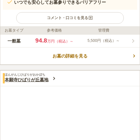
いつでも安心してお墓参りできるバリアフリー
コメント・口コミを見る
お墓タイプ
参考価格
管理費
ライフドット編集部のコメント
ひばりが丘浄苑は、緑が多く残る閑静なひばりが丘の住宅街にあ
94.8
一般墓
5,500円（税込）～
万円（税込）～
る寺院墓地の一部にあります。位置するエリアとしては、とても
珍しい60以上もの寺院墓地が集まった寺院墓地団地です。また、
お墓の詳細を見る
都心に近く、池袋や新宿への利便性が高いため都内有数の人気霊
コメントの続きを読む
園です。管理しているお寺は浄土宗東本願寺派ですが、建墓の際
は宗教・宗派は不問です。広大な敷地で陽当たりの良く、寺院墓
口コミ評価
地ならではの伝統と格式高い雰囲気があります。和だけではな
ほんがんじひばりがおかぼち
3.6
みんなの評価
口コミ
14
件
本願寺ひばりが丘墓地
く、花に囲まれたガーデニング墓所もあり、和洋が混在してお好
霊園ではお線香がそこで調達お花は持参していますお供え物は墓
60代
男性
みの墓所を選ぶことができます。
前におきますが帰るときは持ち帰ります法事の食事は最寄り駅のそばで行
います
口コミの続きを読む