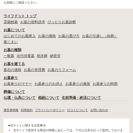
も気軽にご相談ください。
ライフドット トップ
霊園検索
お墓の資料請求
ぴったりお墓診断
お墓について
はじめてのお墓購入
お墓の価格
お墓の選び方
お墓の引越し（改葬）
墓じまい
お墓の種類
一般墓
永代供養墓
樹木葬
納骨堂
お墓を建てる
墓石の価格
お墓の管理費
お墓のリフォーム
お墓参り
お墓参りのマナー
お墓参りのお供え
お墓参りの服装
お墓参りの時期
葬儀について
仏壇・仏具について
相続について
生前準備・終活について
運営者情報
利用規約
プライバシーポリシー
口コミについて
お問い合わせ
■当サイトに関する注意事項
当サイトで提供する商品の情報にあたっては、十分な注意を払って提供しておりま