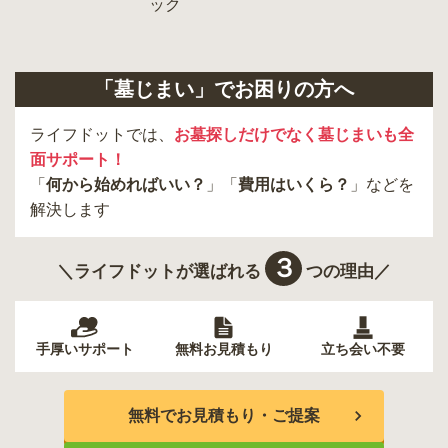
羽村市
昭島市
あきる野市
青梅市
日野市
八王子市
大田区
中央区
多摩市
千代田区
調布市
足立区
「墓じまい」でお困りの方へ
東久留米市
葛飾区
墨田区
杉並区
新宿区
稲城市
板橋区
ライフドットでは、
お墓探しだけでなく墓じまいも全
面サポート！
「
何から始めればいい？
」「
費用はいくら？
」などを
解決します
３
＼ライフドットが選ばれる
つの理由／
手厚いサポート
無料お見積もり
立ち会い不要
無料でお見積もり・ご提案