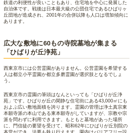
鉄道の利便性が良いこともあり、住宅地を中心に発展した
積もりを取るまで確定しません。
自治体です。戦後は日本最大級の公団住宅であるひばりヶ
現地見学では、担当者に「提示金額以外にかかる費用はないか」を
丘団地が造成され、2001年の合併以降も人口は増加傾向に
必ず確認することをおすすめします。
あります。
現地への見学が難しい場合は、資料請求でも各霊園の詳しい料金案
内を取り寄せることができます。
広大な敷地に60もの寺院墓地が集まる
「ひばりが丘浄苑」
西東京市には公営霊園がありません。公営霊園を希望する
人は都立小平霊園か都立多磨霊園が選択肢となるでしょ
う。
西東京市の霊園の筆頭はなんといっても「ひばりが丘浄
苑」です。ひばりが丘の閑静な住宅街にある43,000㎡にも
およぶ広い敷地面積を誇ります。霊園の管理は浄土真宗東
本願寺派の本山である東本願寺がしていますが、宗教や宗
派を問わずに利用できます。もともと墓地があった場所
に、門信徒の要望を受けて、昭和62年にひばりが丘別院の
本堂ができ、法要も執り行えます。園内はバリアフリー設