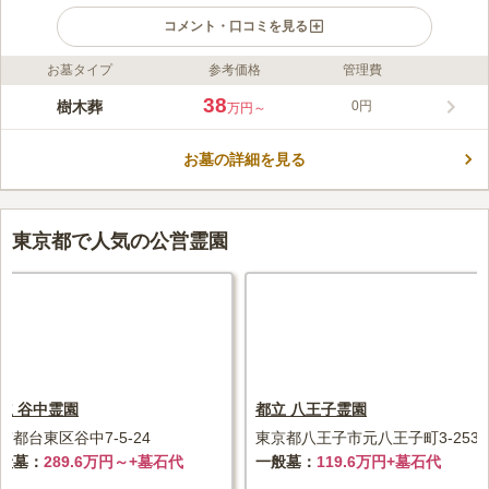
コメント・口コミを見る
お墓タイプ
参考価格
管理費
ライフドット編集部のコメント
樹木葬 田無さくら庭園は、遍立寺の境内にあります。最寄駅か
38
樹木葬
0円
万円～
ら徒歩約12分、「北原住宅バス停」からは徒歩約1分と、交通利
便性が高い立地です。桜の木をシンボルツリーとした樹木葬は緑
お墓の詳細を見る
が多く、公園のような造りになっています。たくさんの草花に囲
コメントの続きを読む
まれた中でペットも一緒に眠れるため、愛するペットとずっと一
緒にいたい方におすすめです。ベンチや休憩所もあり、お墓参り
口コミ評価
後の休憩場所にも困りません。境内はバリアフリーに対応してお
この霊園はまだ誰からも評価されていません。
東京都で人気の公営霊園
り、段差が少なくなっています。
立 谷中霊園
都立 八王子霊園
京都台東区谷中7-5-24
東京都八王子市元八王子町3-2536
般墓
289.6万円～+墓石代
一般墓
119.6万円+墓石代