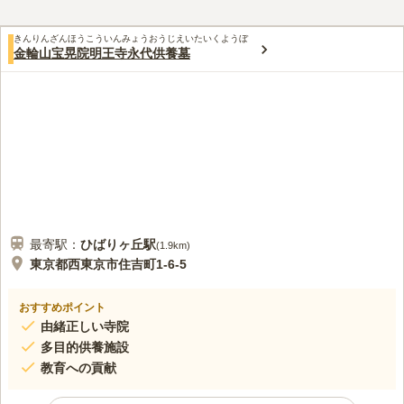
じめ用意しておくようにしています。駅にはお店がありますが、バスで行
くことがあまりないためほとんど利用していません。自然環境としては悪
きんりんざんほうこういんみょうおうじえいたいくようぼ
くないとおもいます。
金輪山宝晃院明王寺永代供養墓
口コミの続きを読む
最寄駅：
ひばりヶ丘
駅
(
1.9km
)
東京都西東京市住吉町1-6-5
おすすめポイント
由緒正しい寺院
多目的供養施設
教育への貢献