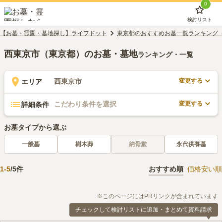
0
検討リスト
【お墓・霊園・墓地探し】ライフドット
東京都のおすすめお墓一覧ランキング
西東京市（東京都）のお墓・墓地
ランキング・一覧
変更する
西東京市
エリア
変更する
こだわり条件を選択
詳細条件
お墓タイプから選ぶ
一般墓
樹木葬
納骨堂
永代供養墓
1
-
5
/
5
件
おすすめ順
価格安い順
※このページにはPRリンクが含まれています
チェックして検討リストに追加・まとめて資料請求