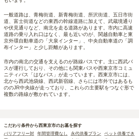
もいます。
一般道路は、青梅街道、新青梅街道、所沢街道、五日市街
道、富士街道などの東西の幹線道路に加えて、武蔵境通り
や伏見通りなど、南北を走る道路があります。市内に高速
道路の乗り入れ口はなく、最も近いのが、関越自動車と東
京外環自動車道の「大泉インター」、中央自動車道の「調
布インター」と少し距離があります。
市内の南北の交通を支えるのが路線バスです。主に西武バ
スが運行しており、その他にも関東バスや西東京市コミュ
ニティバス「はなバス」が走っています。西東京市には、
北から西武池袋線、西武新宿線、さらには市外ではあるも
ののJR中央線が走っており、これらの主要駅をつなぐ形で
複数の路線が敷かれています。
こだわり条件から
西東京市
のお墓を探す
バリアフリー対
年間管理費なし
永代供養プラン
ペット供養でき