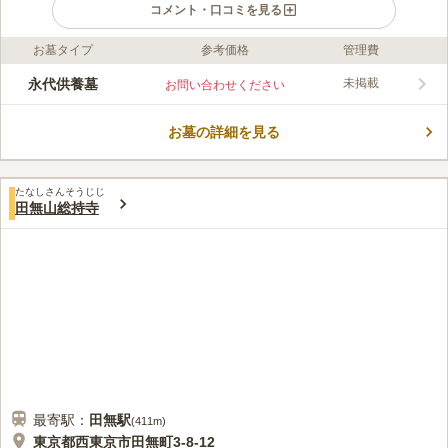
コメント・口コミを見る
お墓タイプ
参考価格
管理費
口コミ評価
この霊園はまだ誰からも評価されていません。
永代供養墓
未掲載
お問い合わせください
お墓の詳細を見る
たなしさんそうじじ
田無山総持寺
最寄駅：
田無
駅
(
411m
)
東京都西東京市田無町3-8-12