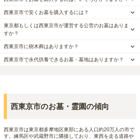
西東京市で安くお墓を購入するには？
西東京市
での購入費用の目安は、
一般墓が約212万円、樹木葬が約
53万円、永代供養墓が約23万円
です。
東京都もしくは西東京市が運営する公営のお墓はありま
西東京市
で一番安価な
お墓
は、
本願寺ひばりが丘墓地
の
永代供養墓
一般墓を建てる場合は、「永代使用料（土地代）」と「墓石代」の
で、
15万円
からお求めいただけます。
すか？
2つが主な費用となります。
一般的に最も費用を抑えられるのは、他の方のご遺骨と一緒に埋葬
西東京市
の一般墓の永代使用料の平均は
45万円
で、墓石代は
東京都
西東京市に樹木葬はありますか？
する
「合祀墓（ごうしぼ）」
と呼ばれるタイプです。個別のお墓に
西東京市
には、公営の霊園の掲載がありません。
の平均
166.9万円
です。いずれも区画の広さや墓石の大きさ・素材
比べて省スペースで管理の手間がかからないため、費用が安く設定
一方で、
東京都
内には、県または市区町村が運営する公営の霊園が
によって変わります。
西東京市で永代供養できるお墓・墓地はありますか？
西東京市
には、
1
件の樹木葬があります。
されています。
16
件あります。
樹木葬・納骨堂・永代供養墓は、基本的に墓石代がかからず、永代
詳しくは、
西東京市
の樹木葬の一覧
をご覧ください。
価格の目安は、1名あたり5万円〜30万円程度です。
使用料のみかかります。
西東京市
には、永代供養できるお墓・墓地が
3
件あります。
公営霊園は民営の霊園と異なり、契約にあたって応募資格が設けら
詳しくは、
西東京市
の永代供養の一覧
をご覧ください。
西東京市
で安価なお墓を探したい場合は、
価格の安い順
で並び替え
れているケースがほとんどです。
なお、お墓によっては以下の費用が別途かかる場合があります。
てお墓を探すのがおすすめです。
主な条件として、遺骨がすでにある、該当の市区町村に一定年数以
・
開眼法要の費用
：お墓を新しく建てた際に行う儀式のための費
上住んでいるなどが挙げられます。
用。僧侶に渡すお布施がかかります。
条件を満たさない場合は、申し込み自体ができないことも多いた
・
納骨式の費用
：お墓に遺骨を納める儀式のための費用。僧侶に渡
西東京市のお墓・霊園の傾向
め、事前の確認が重要です。
すお布施、会食などの費用がかかります。
契約条件の詳細は、各霊園のページをご確認いただくか、資料請求
・
年間管理費
：お墓の管理費。契約後、毎年発生するケースがあり
よりお問い合わせください。
ます。
西東京市は東京都多摩地区東部にある人口約20万人の市で
す。練馬区や武蔵野市に隣接しており、東西を走る道路や
正確な費用は、区画や石材の選び方によって大きく変わるため、見