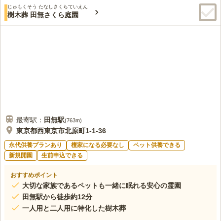
じゅもくそう たなしさくらていえん
樹木葬 田無さくら庭園
最寄駅：
田無
駅
(
763m
)
東京都西東京市北原町1-1-36
永代供養プランあり
檀家になる必要なし
ペット供養できる
新規開園
生前申込できる
おすすめポイント
大切な家族であるペットも一緒に眠れる安心の霊園
田無駅から徒歩約12分
一人用と二人用に特化した樹木葬