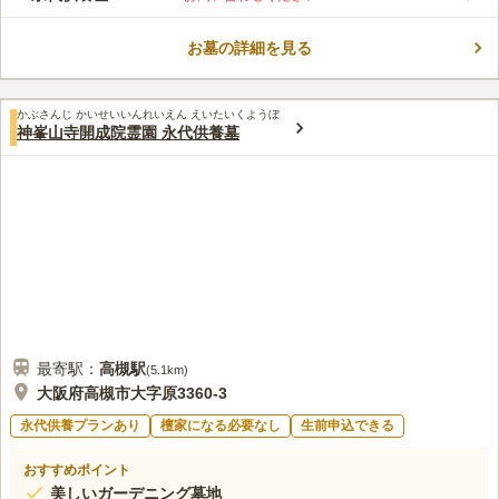
苑です。平坦な住宅地の一角にあるため、セキュリティも完備さ
れ、安全に墓参できる環境が整っています。 大阪府高槻市に位
お墓の詳細を見る
置する寺院墓地となっています。閑静な住宅地にあり、開放感の
コメントの続きを読む
ある霊園です。心地いい風が吹き抜け、落ち着いた雰囲気の中お
参りすることができます。供養形態は一般墓となっています。宗
口コミ評価
教は日蓮宗の方のみが利用できます。バリアフリー対応がされて
かぶさんじ かいせいいんれいえん えいたいくようぼ
この霊園はまだ誰からも評価されていません。
神峯山寺開成院霊園 永代供養墓
いるので、ご高齢の方や車椅子の方の負担が少なくお参りができ
ます。
最寄駅：
高槻
駅
(
5.1km
)
大阪府高槻市大字原3360-3
永代供養プランあり
檀家になる必要なし
生前申込できる
おすすめポイント
美しいガーデニング墓地