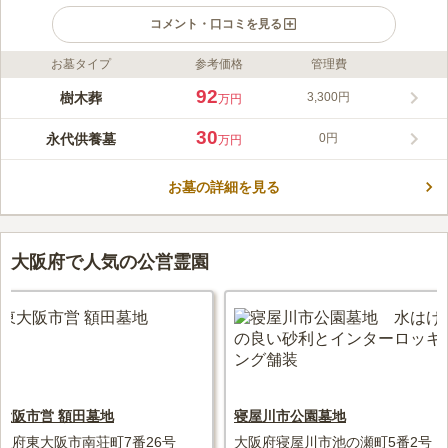
コメント・口コミを見る
お墓タイプ
参考価格
管理費
ライフドット編集部のコメント
こちらは、1661年（寛文元年）城主であった永井直清の夢よ
92
樹木葬
3,300円
万円
り、聖徳太子から観音像を祭るようにと告げられ祀ったと言われ
る由緒あるお寺です。 墓域には桜の木があり、緑豊かな環境の
30
永代供養墓
0円
万円
中にありながら、高槻駅から徒歩約5分で到着できアクセスに非
コメントの続きを読む
常に便利です。 人気の永代供養付き樹木葬がオープンしまし
た。駅前で駐車場完備の樹木葬は他にはありませんのでとても希
お墓の詳細を見る
口コミ評価
少です。 後継ぎがいなくても、おひとり様からご夫婦、ご家族
4.2
みんなの評価
口コミ
6
件
でお申込みできる永代供養付きプランが多数ありますので安心し
JR高槻駅前には、平和堂、西武百貨店、松坂屋等店舗があり、
60代
男性
てお祀りして頂けます。
花屋も数軒あるので、いつでも花を用意できる環境です。
大阪府で人気の公営霊園
口コミの続きを読む
大阪市営 額田墓地
寝屋川市公園墓地
阪府東大阪市南荘町7番26号
大阪府寝屋川市池の瀬町5番2号