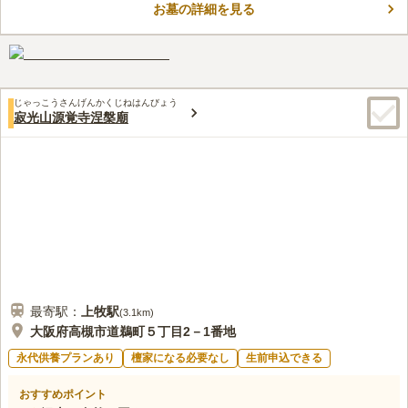
お墓の詳細を見る
院墓地です。境内には3体の仏像があり国指定の重要文化財とな
コメントの続きを読む
っています。季節によって様々な風景を楽しむことができ時折小
鳥のさえずりを聞きながら穏やかな雰囲気の中でお参りすること
口コミ評価
ができます。供養形態は一般墓と永代供養墓です。在来仏教の方
3.8
みんなの評価
口コミ
6
件
であれば宗教不問で申し込むことができます。
墓参に必要なものは駅前のスーパーなどで事前に買い揃えてゆか
70代
男性
じゃっこうさんげんかくじねはんびょう
ないと、霊園周辺で準備はできないので、注意を要します。
寂光山源覚寺涅槃廟
口コミの続きを読む
最寄駅：
上牧
駅
(
3.1km
)
大阪府高槻市道鵜町５丁目2－1番地
永代供養プランあり
檀家になる必要なし
生前申込できる
おすすめポイント