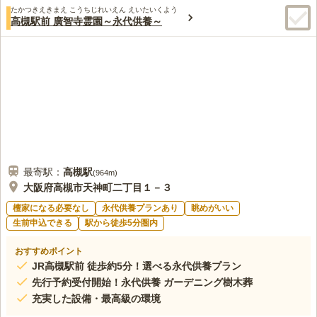
たかつきえきまえ こうちじれいえん えいたいくよう
高槻駅前 廣智寺霊園～永代供養～
最寄駅：
高槻
駅
(
964m
)
大阪府高槻市天神町二丁目１－３
檀家になる必要なし
永代供養プランあり
眺めがいい
生前申込できる
駅から徒歩5分圏内
おすすめポイント
JR高槻駅前 徒歩約5分！選べる永代供養プラン
先行予約受付開始！永代供養 ガーデニング樹木葬
充実した設備・最高級の環境