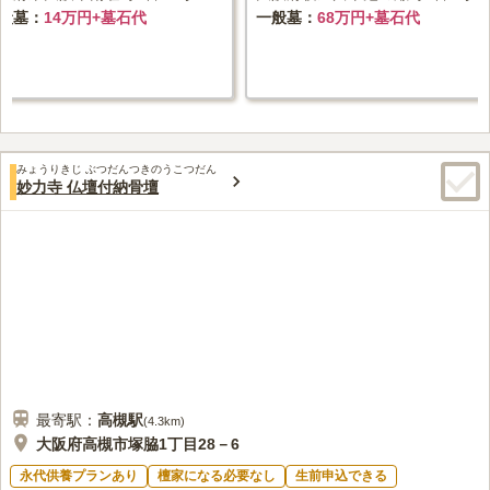
般墓
14万円+墓石代
一般墓
68万円+墓石代
みょうりきじ ぶつだんつきのうこつだん
妙力寺 仏壇付納骨壇
最寄駅：
高槻
駅
(
4.3km
)
大阪府高槻市塚脇1丁目28－6
永代供養プランあり
檀家になる必要なし
生前申込できる