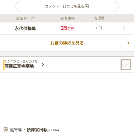
コメント・口コミを見る
お墓タイプ
参考価格
管理費
ライフドット編集部のコメント
開放感のある境内に、味のある建造物が立ち並んでいる寺院霊苑
25
永代供養墓
0円
万円
です。常見寺は、開基から700年以上経過している、浄土真宗本
願寺派の古刹としても知られています。 750年の歴史を持つお寺
お墓の詳細を見る
です。親鸞聖人が高槻の地に念仏道場を建立し、顕如上人の頃に
コメントの続きを読む
常見寺となりました。供養形態は一般墓です。宗旨・宗派は浄土
真宗の方のみお墓の申し込みが可能です。また、壇家の条件があ
口コミ評価
るので注意してください。境内は広々としていますが、墓域はコ
たかつきこうせんじぼち
4.1
みんなの評価
口コミ
3
件
高槻広宣寺墓地
ンパクトなサイズで一人でもお参りしやすい環境です。行き届い
墓地が寺に隣接しているし、すぐ隣に小さな店があり必要なもの
70代
女性
た管理でセキュリティ面も安心です。
が購入できる。墓参りに必要なろうそく・はさみ・線香・ブラシ類などは
手提げ袋に入れてあるのでそれを持っていけばあとは花の購入だけをその
出店で購入します。
口コミの続きを読む
最寄駅：
摂津富田
駅
(
1.8km
)