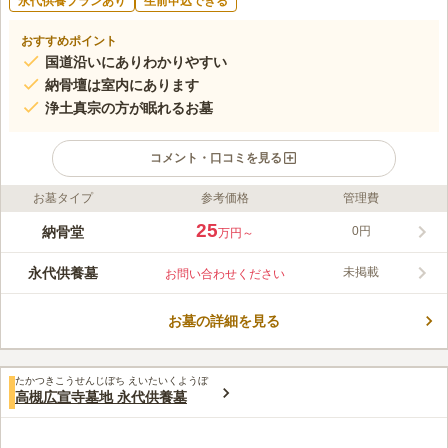
永代供養プランあり
生前申込できる
おすすめポイント
国道沿いにありわかりやすい
納骨壇は室内にあります
浄土真宗の方が眠れるお墓
コメント・口コミを見る
お墓タイプ
参考価格
管理費
ライフドット編集部のコメント
瑞應寺は境内に納骨壇があり、雨の日でも安心して故人に手を合
25
納骨堂
0円
万円～
わせることができます。 また、境内で法要を行えるので便利で
す。 永代納骨壇では、13回忌までは納骨壇内に納骨され、それ
永代供養墓
未掲載
お問い合わせください
以降は大谷本廟第2無量壽堂に移ります。 子どもにお墓で負担を
コメントの続きを読む
掛けたくない方や、跡継ぎのいないおひとり様でも、安心して眠
ることができます。
お墓の詳細を見る
口コミ評価
3.8
みんなの評価
口コミ
1
件
基本的には、家の近隣のホームセンターや花屋等にて、花、必要
30代
男性
たかつきこうせんじぼち えいたいくようぼ
な物は買い揃えてから行くようにしています。忘れ物がある場合は、間の
高槻広宣寺墓地 永代供養墓
ホームセンターに寄ります
口コミの続きを読む