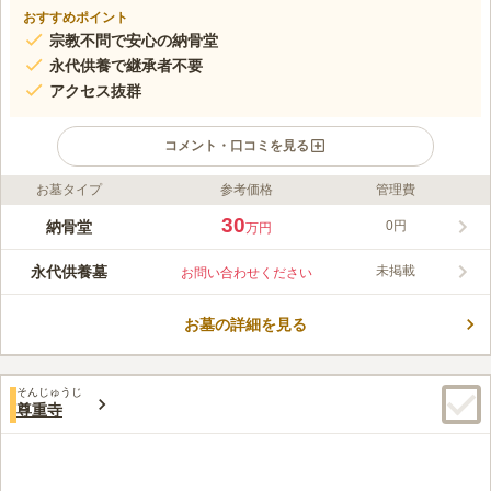
おすすめポイント
宗教不問で安心の納骨堂
永代供養で継承者不要
アクセス抜群
コメント・口コミを見る
お墓タイプ
参考価格
管理費
ライフドット編集部のコメント
宗教不問で利用できる納骨堂は、葬儀や法要の会場としても活用
30
納骨堂
0円
万円
可能です。納骨後は管理料が不要で、永代にわたり供養されるた
め安心です。継承者がいなくても問題なく、アクセスも便利なた
永代供養墓
未掲載
お問い合わせください
め、どなたでも気軽に訪れることができます。
コメントの続きを読む
お墓の詳細を見る
口コミ評価
この霊園はまだ誰からも評価されていません。
そんじゅうじ
尊重寺