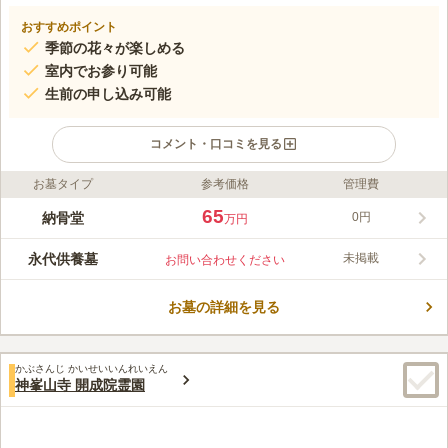
おすすめポイント
季節の花々が楽しめる
室内でお参り可能
生前の申し込み可能
コメント・口コミを見る
お墓タイプ
参考価格
管理費
ライフドット編集部のコメント
穏やかな緑に囲まれた環境にある、室内納骨仏壇です。高槻摂津
65
納骨堂
0円
万円
峡は桜の名所としても知られており、季節の移ろいを感じなが
ら、しみじみとした風情を感じることもできます。 季節の花々
永代供養墓
未掲載
お問い合わせください
を感じながらお参りができる室内墓地です。周囲を自然に囲まれ
コメントの続きを読む
ているので落ち着いた雰囲気の中でお参りができます。仏壇付納
骨壇は、後継ぎに不安のある方や家族に負担をかけたくない方な
お墓の詳細を見る
口コミ評価
ども安心してお任せできます。宗教は不問なので誰でも申し込む
4.4
みんなの評価
口コミ
2
件
ことが可能です。寺院には駐車場が完備されています。車でお参
少し郊外にあり畑や竹林もあるし住宅もある。買い物店は無くは
50代
女性
りする際には駐車スペースを探す手間がないので安心です。
かぶさんじ かいせいいんれいえん
ないが自分の家の近くのようにたくさんはない。
神峯山寺 開成院霊園
口コミの続きを読む