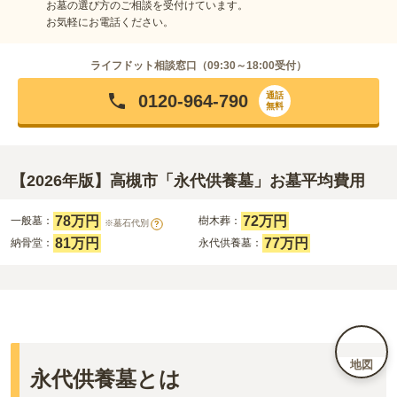
お墓の選び方のご相談を受付けています。
お気軽にお電話ください。
ライフドット相談窓口（
09:30～18:00
受付）
通話
0120-964-790
無料
【2026年版】高槻市「永代供養墓」お墓平均費用
78万円
72万円
一般墓：
樹木葬：
※墓石代別
?
81万円
77万円
納骨堂：
永代供養墓：
地図
永代供養墓とは