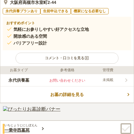
大阪府高槻市氷室町2-44
永代供養プランあり
生前申込できる
檀家になる必要なし
おすすめポイント
気軽にお参りしやすい好アクセスな立地
開放感のある空間
バリアフリー設計
コメント・口コミを見る
お墓タイプ
参考価格
管理費
ライフドット編集部のコメント
境内地から数分のところに隣接してる、清らかさが際立つ寺院霊
永代供養墓
未掲載
お問い合わせください
苑です。平坦な住宅地の一角にあるため、セキュリティも完備さ
れ、安全に墓参できる環境が整っています。 静かな住宅街にあ
お墓の詳細を見る
り落ち着いた雰囲気の寺院墓地です。静かな空間の中で、穏やか
コメントの続きを読む
な気持ちでお参りすることができます。供養形態は一般墓です。
こちらの墓地は日蓮宗の方のみが申し込むことができます。園内
口コミ評価
は清掃がしっかりされていて清潔な印象があります。いつお参り
3.8
みんなの評価
口コミ
1
件
に行っても清々しい気持ちでお墓参りすることができます。
近くにスーパーがあるのでそちらに車を止めて購入しています、
20代
女性
いちじょうじにしぼえん
近くにあるのでまだありがたいと思っております。
一乗寺西墓苑
口コミの続きを読む