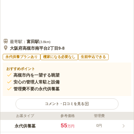
最寄駅：
富田
駅
(
3.8km
)
大阪府高槻市南平台2丁目9-8
永代供養プランあり
檀家になる必要なし
生前申込できる
おすすめポイント
高槻市内を一望する眺望
安心の管理人常駐と設備
管理費不要の永代供養墓
コメント・口コミを見る
お墓タイプ
参考価格
管理費
口コミ評価
この霊園はまだ誰からも評価されていません。
55
永代供養墓
0円
万円