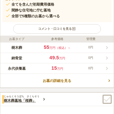
全てを含んだ初期費用価格
閑静な住宅地に佇む墓地
全部で5種類のお墓から選べる
コメント・口コミを見る
お墓タイプ
参考価格
管理費
ライフドット編集部のコメント
白華墓地は、大阪府高槻市の久安寺の境内にある寺院墓地です。
55
樹木葬
0円
万円（税込）～
バス停から近く駐車場も備えているため、交通手段にも困りませ
ん。一般墓から樹木葬まで多彩な種類のお墓を備えた、市内では
49.5
納骨堂
0円
万円
希少な寺院墓地です。日当たり良好で明るい雰囲気に包まれてお
コメントの続きを読む
り、駐車場から墓地まではバリアフリー設計になっているため、
15
永代供養墓
0円
万円
足が不自由な方でも安心してお参りすることができます。近くに
口コミ評価
は和菓子屋があるため、お供え物は現地で用意することができま
この霊園はまだ誰からも評価されていません。
す。
お墓の詳細を見る
じゅもくそうぼち さくらそう
樹木葬墓地「桜葬」