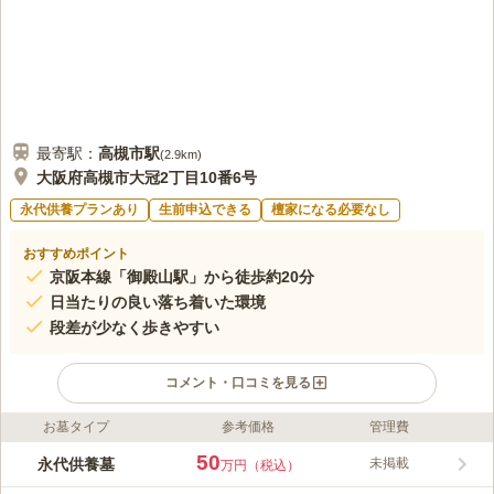
最寄駅：
高槻市
駅
(
2.9km
)
大阪府高槻市大冠2丁目10番6号
永代供養プランあり
生前申込できる
檀家になる必要なし
おすすめポイント
京阪本線「御殿山駅」から徒歩約20分
日当たりの良い落ち着いた環境
段差が少なく歩きやすい
コメント・口コミを見る
お墓タイプ
参考価格
管理費
ライフドット編集部のコメント
住宅街の一角に、幾星霜の歴史を残しながら佇む寺院墓地です。
50
永代供養墓
未掲載
万円（税込）
尊重寺は、浄土真宗本願寺派の寺院で、1475年に創建されまし