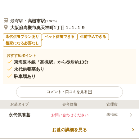
最寄駅：
高槻市
駅
(
1.9km
)
大阪府高槻市奥天神町1丁目１-１-１９
永代供養プランあり
ペット供養できる
生前申込できる
檀家になる必要なし
おすすめポイント
東海道本線「高槻駅」から徒歩約13分
永代供養墓あり
駐車場あり
コメント・口コミを見る
お墓タイプ
参考価格
管理費
ライフドット編集部のコメント
伸びやかに山門へと続く長い階段が印象的な、伊勢姫ゆかりの地
永代供養墓
未掲載
お問い合わせください
としても知られている名刹の墓苑です。曹洞宗大本山総持寺直末
の禅寺として有名で、1年中多くの参拝者が訪れます。 平安の時
お墓の詳細を見る
を刻んだ伊勢姫ゆかりのお寺です。周囲を緑囲まれていて落ち着
コメントの続きを読む
いた環境でお墓参りができます。供養形態は一般墓です。禅宗の