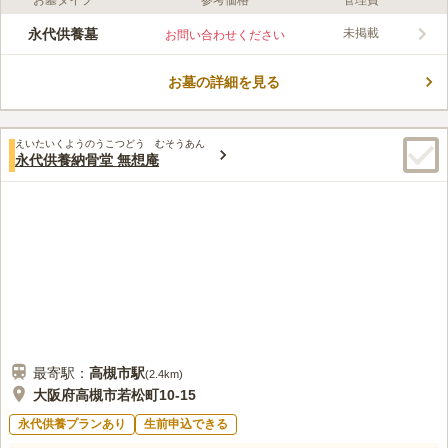
お墓タイプ
参考価格
管理費
ライフドット編集部のコメント
1,000年以上前に創建された、由緒正しき古刹が運営している寺
永代供養墓
未掲載
お問い合わせください
院墓苑です。来苑者を晴れやかな気持ちにしてくれる山門が見事
で、木々と相まって高い芸術性を演出しています。 日当たりが
お墓の詳細を見る
良く明るい雰囲気の寺院墓地です。徳川家ともゆかりがあり伝統
コメントの続きを読む
を感じられます。 墓地はコンクリートで整備されていてとても
綺麗な印象です。供養形態は一般墓です。宗教は在来仏教の方の
口コミ評価
みお墓の申し込みが可能となっています。法要施設も設けられて
えいたいくようのうこつどう むそうあん
3.6
みんなの評価
口コミ
2
件
永代供養納骨堂 無想庵
いるので、お墓参りと一緒に法要を執り行いたい方にとても便利
お墓の周辺は住宅地や山林ですので閑静なところは良いと思いま
40代
女性
です。
す。一方で国道171号沿いとか高槻駅周辺にはお店も多く、困ることはあり
ません。
口コミの続きを読む
最寄駅：
高槻市
駅
(
2.4km
)
大阪府高槻市若松町10-15
永代供養プランあり
生前申込できる