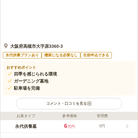
大阪府高槻市大字原3360-3
永代供養プランあり
檀家になる必要なし
生前申込できる
おすすめポイント
四季を感じられる環境
ガーデニング墓地
駐車場を完備
コメント・口コミを見る
お墓タイプ
参考価格
管理費
ライフドット編集部のコメント
目に優しい緑と、穏やかな風が吹き抜ける寺院霊苑です。開基か
6
永代供養墓
0円
万円
ら1,300年以上の歴史を誇る高槻の古刹・神峯山寺が供養を行
う、悠久の時を刻む霊苑です。 1300年の歴史を持つ由緒ある寺