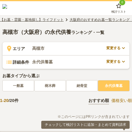
0
検討リスト
【お墓・霊園・墓地探し】ライフドット
大阪府のおすすめお墓一覧ランキング
高槻市（大阪府）の永代供養
ランキング・一覧
変更する
高槻市
エリア
変更する
永代供養墓
詳細条件
お墓タイプから選ぶ
一般墓
樹木葬
納骨堂
永代供養墓
1
-
20
/
20
件
おすすめ順
価格安い順
※このページにはPRリンクが含まれています
チェックして検討リストに追加・まとめて資料請求