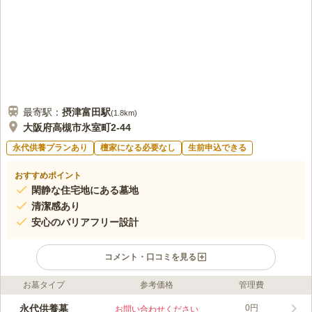
最寄駅：
摂津富田
駅
(
1.8km
)
大阪府高槻市氷室町2-44
永代供養プランあり
檀家になる必要なし
生前申込できる
おすすめポイント
閑静な住宅地にある墓地
清潔感あり
安心のバリアフリー設計
コメント・口コミを見る
お墓タイプ
参考価格
管理費
ライフドット編集部のコメント
境内地から数分のところに隣接してる、清らかさが際立つ寺院霊
永代供養墓
0円
お問い合わせください