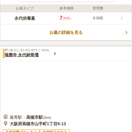
お墓タイプ
参考価格
管理費
ライフドット編集部のコメント
穏やかな自然の香りが、まんべんなく全体を包んでいる高槻市の
7
永代供養墓
未掲載
万円～
民営霊苑です。高槻屈指の都市型霊苑で、周辺に在住している方
は気軽に来苑できる環境です。 大阪府高槻市にある宗教法人
お墓の詳細を見る
「心善院」が管理する都市型の霊園です。春には八重桜が咲き暖
コメントの続きを読む
かな彩を与えてくれます。区画は一般墓所と永代供養墓がありま
す。宗教は不問で誰でも申し込みすることができます。一般的な
口コミ評価
お墓だけではなく個人に合ったオリジナルのお墓も選ぶことがで
ずいおうじ えいたいのうこつだん
3.1
みんなの評価
口コミ
4
件
瑞應寺 永代納骨壇
きます。トイレや休憩スペースも設置されています。長時間のお
付近には全く施設がなく、事前に自宅近辺で用意するか阪急高槻
70代
男性
参りでも気兼ねなく利用できます。
市駅駅前の商店街で見つけるしか方法はなく、全くの不便である
口コミの続きを読む
最寄駅：
高槻市
駅
(
2km
)
大阪府高槻市山手町1丁目9-13