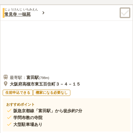
方のみお墓の申し込みができます。園内には法要施設や多目的ホ
口コミ評価
ールが設けられています。お墓参りと一緒の場所で法要を執り行
じょうけんじ いちみえん
3.7
みんなの評価
口コミ
3
件
常見寺 一味苑
いたい方におすすめとなっています。駐車場を完備しています。
周りにはお花やお供え物を購入できる場所がないので、事前に用
50代
男性
車でお参りする際に駐車場をわざわざ探さなくて良いので安心し
意しておく必要があります。環境的には墓地の周りは閑静な住宅街で落ち
て利用できます。
着いた雰囲気でいいです。
口コミの続きを読む
最寄駅：
富田
駅
(
798m
)
大阪府高槻市東五百住町３－４－１５
生前申込できる
檀家になる必要なし
おすすめポイント
阪急京都線「富田駅」から徒歩約7分
学問布教の寺院
大型駐車場あり