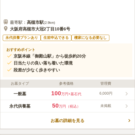
最寄駅：
高槻市
駅
(
2.9km
)
大阪府高槻市大冠2丁目10番6号
永代供養プランあり
生前申込できる
檀家になる必要なし
おすすめポイント
京阪本線「御殿山駅」から徒歩約20分
日当たりの良い落ち着いた環境
段差が少なく歩きやすい
お墓タイプ
参考価格
管理費
100
一般墓
6,000円
万円
+墓石代
50
永代供養墓
未掲載
万円（税込）
お墓の詳細を見る