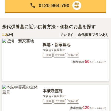
通話
0120-964-790
無料
永代供養墓に近い供養方法・価格のお墓を探す
1-
2
/
2
件
近い条件：
永代供養プランあり
堀溝・新家墓地
大阪府
/
寝屋川市
一般墓
公営霊園
宗教不問
50
参考価格:
万円～
+墓石代
本厳寺霊苑
大阪府
/
寝屋川市
一般墓
民営霊園
宗教不問
120
参考価格:
万円～
+墓石代