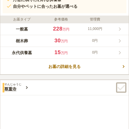
自分やペットに合ったお墓が選べる
お墓タイプ
参考価格
管理費
228
一般墓
11,000円
万円
30
樹木葬
0円
万円
15
永代供養墓
0円
万円
お墓の詳細を見る
そんじゅうじ
尊重寺