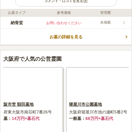
コメント・口コミを見る
お墓タイプ
参考価格
管理費
口コミ評価
この霊園はまだ誰からも評価されていません。
納骨堂
未掲載
お問い合わせください
お墓の詳細を見る
大阪府で人気の公営霊園
大阪市営 額田墓地
寝屋川市公園墓地
阪府東大阪市南荘町7番26号
大阪府寝屋川市池の瀬町5番2号
般墓
14万円+墓石代
一般墓
68万円+墓石代