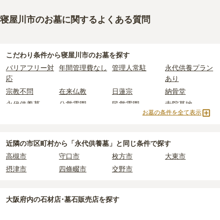
寝屋川市のお墓に関するよくある質問
こだわり条件から
寝屋川市
のお墓を探す
バリアフリー対
年間管理費なし
管理人常駐
永代供養プラン
応
あり
宗教不問
在来仏教
日蓮宗
納骨堂
永代供養墓
公営霊園
民営霊園
寺院墓地
お墓の条件を全て表示
近隣の市区町村から
「永代供養墓」と
同じ条件で探す
高槻市
守口市
枚方市
大東市
摂津市
四條畷市
交野市
大阪府
内の石材店･墓石販売店を探す