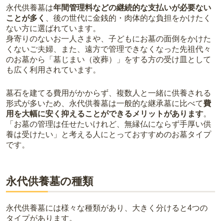
永代供養墓は
年間管理料などの継続的な支払いが必要ない
ことが多く
、後の世代に金銭的・肉体的な負担をかけたく
ない方に選ばれています。
身寄りのないお一人さまや、子どもにお墓の面倒をかけた
くないご夫婦、また、遠方で管理できなくなった先祖代々
のお墓から「墓じまい（改葬）」をする方の受け皿として
も広く利用されています。
墓石を建てる費用がかからず、複数人と一緒に供養される
形式が多いため、永代供養墓は一般的な継承墓に比べて
費
用を大幅に安く抑えることができるメリットがあります
。
「お墓の管理は任せたいけれど、無縁仏にならず手厚い供
養は受けたい」と考える人にとっておすすめのお墓タイプ
です。
永代供養墓の種類
永代供養墓には様々な種類があり、大きく分けると4つの
タイプがあります。