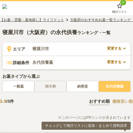
0
検討リスト
【お墓・霊園・墓地探し】ライフドット
大阪府のおすすめお墓一覧ランキング
寝屋川市（大阪府）の永代供養
ランキング・一覧
変更する
寝屋川市
エリア
変更する
永代供養墓
詳細条件
お墓タイプから選ぶ
一般墓
樹木葬
納骨堂
永代供養墓
1
-
3
/
3
件
おすすめ順
価格安い順
※このページにはPRリンクが含まれています
チェックして検討リストに追加・まとめて資料請求