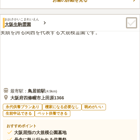
お墓の詳細を見る
おおさかいこまれいえん
大阪生駒霊園
最寄駅：
鳥居前
駅
(
4.9km
)
大阪府四條畷市上田原1366
永代供養プランあり
檀家になる必要なし
眺めがいい
生前申込できる
ペット供養できる
おすすめポイント
大阪屈指の大規模公園墓地
丹念に執り行われる供養祭