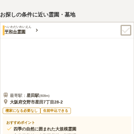
お探しの条件に近い霊園・墓地
へいわだいれいえん
平和台霊園
最寄駅：
星田
駅
(
808m
)
大阪府交野市星田7丁目28-2
檀家になる必要なし
生前申込できる
おすすめポイント
四季の自然に囲まれた大規模霊園