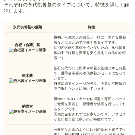
それぞれの永代供養墓のタイプについて、特徴を詳しく解
説します。
永代供養墓の種類
特徴
最初から他の人の遺骨と一緒に、大きな供養
塔などにまとめて埋葬するタイプです。
合祀（合葬）墓
個別の区画や墓標を持たないため、永代供養
墓の中では最も費用を安く抑えられるのが特
徴です。
墓石の代わりに樹木や草花を墓標とするお墓
で、継承者不要の永代供養がセットになって
樹木葬
います。
自然に還るイメージが強く、明るい雰囲気の
中で眠りたい人に向いています。
建物の中のロッカーや仏壇型の専用スペース
に骨壷を安置し、管理者が供養を行ってくれ
納骨堂
るタイプです。
天候に左右されずにお参りができ、アクセス
が良い都市部に多いのが特徴的です。
一般的なお墓のように個別の墓石を建てて供
養し、契約期間（33回忌など）が過ぎた後に