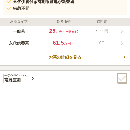
永代供養付き有期限墓地が新登場
宗教不問
お墓タイプ
参考価格
管理費
25
一般墓
5,000円
万円～
+墓石代
61.5
永代供養墓
0円
万円～
お墓の詳細を見る
みなみのれいえん
南野霊園