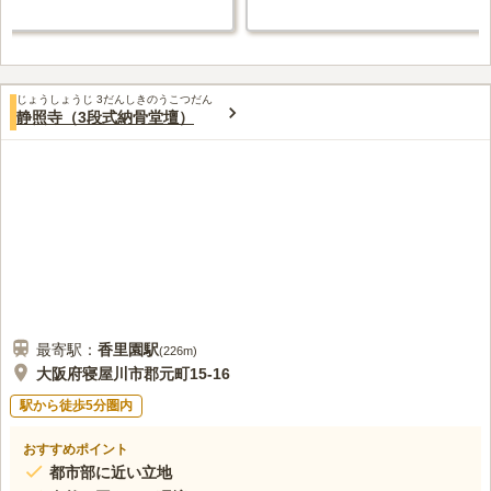
じょうしょうじ 3だんしきのうこつだん
静照寺（3段式納骨堂壇）
最寄駅：
香里園
駅
(
226m
)
大阪府寝屋川市郡元町15-16
駅から徒歩5分圏内
おすすめポイント
都市部に近い立地