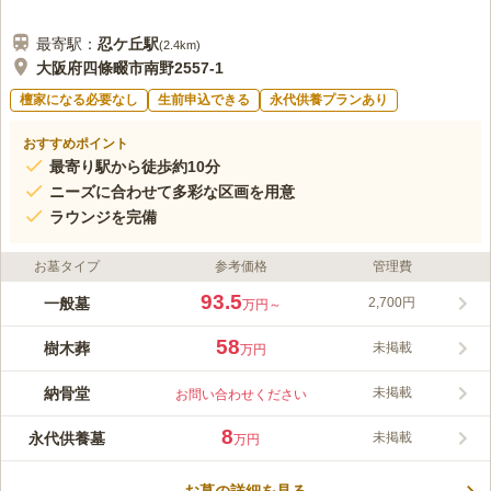
最寄駅：
忍ケ丘
駅
(
2.4km
)
大阪府四條畷市南野2557-1
檀家になる必要なし
生前申込できる
永代供養プランあり
おすすめポイント
最寄り駅から徒歩約10分
ニーズに合わせて多彩な区画を用意
ラウンジを完備
お墓タイプ
参考価格
管理費
93.5
一般墓
2,700円
万円～
58
樹木葬
未掲載
万円
納骨堂
未掲載
お問い合わせください
8
永代供養墓
未掲載
万円