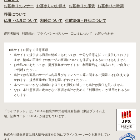
お墓参りのマナー
お墓参りのお供え
お墓参りの服装
お墓参りの時期
葬儀について
仏壇・仏具について
相続について
生前準備・終活について
運営者情報
利用規約
プライバシーポリシー
口コミについて
お問い合わせ
■当サイトに関する注意事項
当サイトで提供する商品の情報にあたっては、十分な注意を払って提供しておりま
すが、情報の正確性その他一切の事項についてを保証をするものではありません。
お申込みにあたっては、提携事業者のサイトや、利用規約をご確認の上、ご自身で
ご判断ください。
当社では各商品のサービス内容及びキャンペーン等に関するご質問にはお答えでき
かねます。提携事業者に直接お問い合わせください。
本ページのいかなる情報により生じた損失に対しても当社は責任を負いません。
なお、本注意事項に定めがない事項は当社が定める「利用規約」 が適用されるもの
とします。
「ライフドット」は、1984年創業の株式会社鎌倉新書（東証プライム上
場、証券コード：6184）が運営しています。
株式会社鎌倉新書は個人情報保護を目的にプライバシーマークを取得してい
ます。