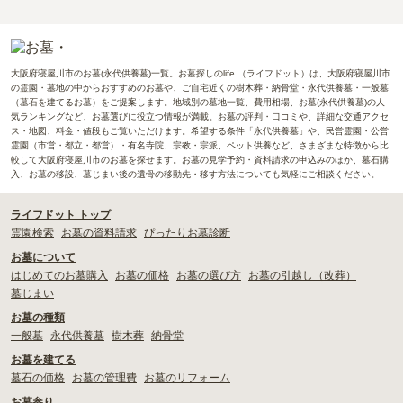
大阪府寝屋川市のお墓(永代供養墓)一覧。お墓探しのlife.（ライフドット）は、大阪府寝屋川市
の霊園・墓地の中からおすすめのお墓や、ご自宅近くの樹木葬・納骨堂・永代供養墓・一般墓
（墓石を建てるお墓）をご提案します。地域別の墓地一覧、費用相場、お墓(永代供養墓)の人
気ランキングなど、お墓選びに役立つ情報が満載。お墓の評判・口コミや、詳細な交通アクセ
ス・地図、料金・値段もご覧いただけます。希望する条件「永代供養墓」や、民営霊園・公営
霊園（市営・都立・都営）・有名寺院、宗教・宗派、ペット供養など、さまざまな特徴から比
較して大阪府寝屋川市のお墓を探せます。お墓の見学予約・資料請求の申込みのほか、墓石購
入、お墓の移設、墓じまい後の遺骨の移動先・移す方法についても気軽にご相談ください。
ライフドット トップ
霊園検索
お墓の資料請求
ぴったりお墓診断
お墓について
はじめてのお墓購入
お墓の価格
お墓の選び方
お墓の引越し（改葬）
墓じまい
お墓の種類
一般墓
永代供養墓
樹木葬
納骨堂
お墓を建てる
墓石の価格
お墓の管理費
お墓のリフォーム
お墓参り