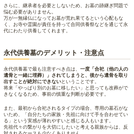
さらに、継承者を必要としないため、お墓の跡継ぎ問題で
悩む必要がありません。
万が一無縁仏になってお墓が荒れ果てるという心配もな
く、お寺や霊園が責任を持って合同供養祭などを通じて永
代にわたり供養してくれます。
永代供養墓のデメリット・注意点
永代供養墓で最も注意すべき点は、
一度「合祀（他の人の
遺骨と一緒に埋葬）」されてしまうと、後から遺骨を取り
出すことが絶対にできない
ということです。
将来「やっぱり別のお墓に移したい」と思っても改葬がで
きなくなるため、事前の慎重な判断が必要です。
また、最初から合祀されるタイプの場合、専用の墓石がな
いため、「自分たちの家族・先祖に向けて手を合わせてい
る」という実感が薄れやすいと感じる人もいます。
先祖代々の繋がりを大切にしたいと考える親族からは、反
対されるケースも少なくありません。