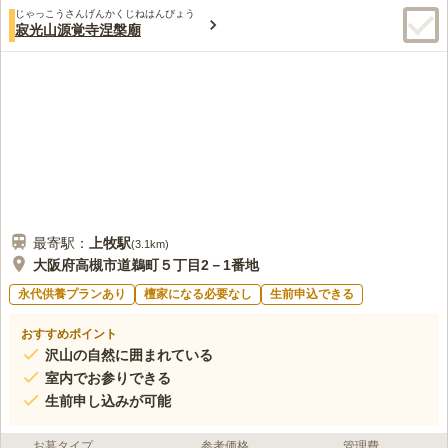
じゃっこうさんげんかくじねはんびょう
寂光山源覚寺涅槃廟
最寄駅：
上牧
駅
(
3.1km
)
大阪府高槻市道鵜町５丁目2－1番地
永代供養プランあり
檀家になる必要なし
生前申込できる
おすすめポイント
沢山の自然に囲まれている
室内でお参りできる
生前申し込みが可能
お墓タイプ
参考価格
管理費