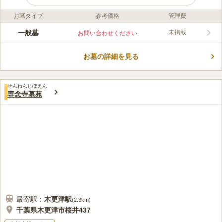
お墓タイプ
参考価格
管理費
ライフドット編集部のコメント
東京湾アクアライン連絡道「木更津金田インター」から車で約7
一般墓
未掲載
お問い合わせください
分の便利な立地です。隣がショッピングモールで賑やかな雰囲気
のため、故人も寂しい思いをすることはありません。 霊苑内の
お墓の詳細を見る
一部には、「照光寺」という異なる寺院が管理している墓地もあ
コメントの続きを読む
ります。 駐車場が完備されているので、小さいお子様連れの方
でも気軽にお参りできます。
口コミ評価
せんねんじぼえん
この霊園はまだ誰からも評価されていません。
専念寺墓苑
最寄駅：
木更津
駅
(
2.3km
)
千葉県木更津市桜井437