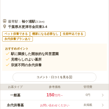
最寄駅：
袖ケ浦
駅
(
3.1km
)
千葉県木更津市金田東3-4
ペット供養できる
檀家になる必要なし
生前申込できる
永代供養プランあり
おすすめポイント
駅に隣接した開放的な民営霊園
見晴らしのよい墓所
宗派不問の永代供養
コメント・口コミを見る
お墓タイプ
参考価格
管理費
ライフドット編集部のコメント
木更津アウトレットの真横にある広々とした民営霊園です。東京
150
一般墓
0円
万円～
湾アクアライン「木更津金田インター」から車で約2分と車での
アクセスが良好。都会でありながら開放的な敷地はゆったりとし
永代供養墓
未掲載
お問い合わせください
た気持ちでお参りできます。宗旨宗派不問、人気の霊園ですので
コメントの続きを読む