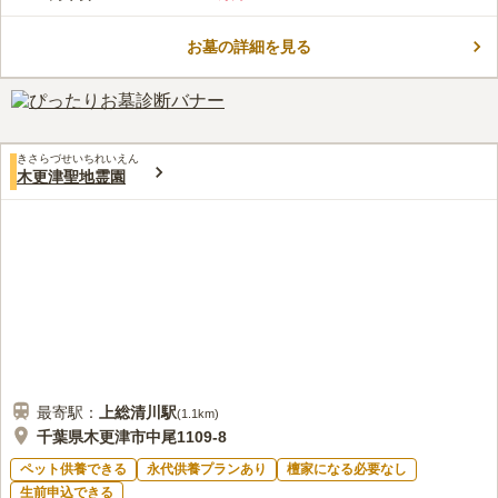
るお墓の形に拘りを持つ方におすすめの霊園です。 小高い丘陵
コメントの続きを読む
地でありながら平坦に整備されおり、ご高齢の方や車椅子の方で
も安心してお参りすることができます。 霊園前には駐車場があ
お墓の詳細を見る
口コミ評価
るので、車でお参りもできます。
3.9
みんなの評価
口コミ
2
件
最寄り駅の近くにはショッピングセンターがありますがお花も買
40代
男性
うことができますし、とても便利です。歩いて疲れた時も休憩できるよう
なところがあるのでとても便利です。
きさらづせいちれいえん
口コミの続きを読む
木更津聖地霊園
最寄駅：
上総清川
駅
(
1.1km
)
千葉県木更津市中尾1109-8
ペット供養できる
永代供養プランあり
檀家になる必要なし
生前申込できる