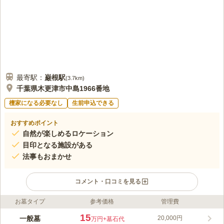
最寄駅：
巌根
駅
(
3.7km
)
千葉県木更津市中島1966番地
檀家になる必要なし
生前申込できる
おすすめポイント
自然が楽しめるロケーション
目印となる施設がある
法事もおまかせ
コメント・口コミを見る
お墓タイプ
参考価格
管理費
ライフドット編集部のコメント
小湊鉄道バス「金田中島」バス停から徒歩約4分、自然に溢れる
15
一般墓
20,000円
万円
+墓石代