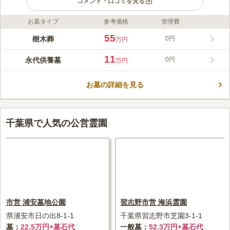
コメント・口コミを見る
お墓タイプ
参考価格
管理費
ライフドット編集部のコメント
平野山高蔵寺 高倉観音は日東交通高倉線「高倉観音下」バス停
55
樹木葬
0円
万円
から徒歩約10分の場所にあります。多くの木々が生い茂ってお
り、自然をより強く感じられます。また、観音浄土巡りなどの観
11
永代供養墓
0円
万円
光も楽しむことができ、庭園を散策すると、仏教の教えがいくつ
コメントの続きを読む
も見られたり、胎内くぐりやかわら投げといったものも見ること
ができます。継承者がいらないタイプですので、周囲を気にする
お墓の詳細を見る
口コミ評価
ことなく選択することもできます。
4.5
みんなの評価
口コミ
2
件
自然に囲まれた場所で、空気が澄んでいる感じがしました。静か
40代
女性
な場所で落ち着きます。 坂道があるので、車ではないと難しいかもしれま
千葉県で人気の公営霊園
せん。 周辺に食事できる所はなさそうでしたが、個人的には問題ありませ
ん。
口コミの続きを読む
安市営 浦安墓地公園
習志野市営 海浜霊園
葉県浦安市日の出8-1-1
千葉県習志野市芝園3-1-1
般墓
22.5万円+墓石代
一般墓
52.3万円+墓石代