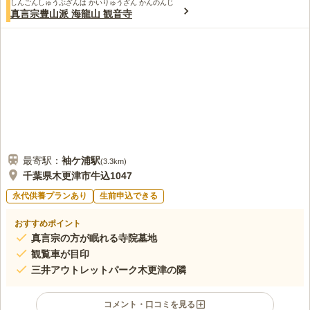
おすすめです。 霊園前には駐車場が完備されているので、車で
しんごんしゅうぶざんは かいりゅうざん かんのんじ
この霊園はまだ誰からも評価されていません。
真言宗豊山派 海龍山 観音寺
お参りも可能です。
最寄駅：
袖ケ浦
駅
(
3.3km
)
千葉県木更津市牛込1047
永代供養プランあり
生前申込できる
おすすめポイント
真言宗の方が眠れる寺院墓地
観覧車が目印
三井アウトレットパーク木更津の隣
コメント・口コミを見る