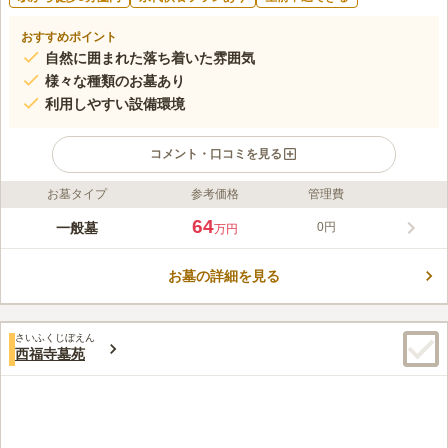
おすすめポイント
自然に囲まれた落ち着いた雰囲気
様々な種類のお墓あり
利用しやすい設備環境
コメント・口コミを見る
お墓タイプ
参考価格
管理費
ライフドット編集部のコメント
木更津駅から徒歩ですぐに行ける好立地の霊園であり、東京都内
64
一般墓
0円
万円
からも高速バスで定期的にお墓参りができる環境になっている。
いつでも気軽にいくことができます。 日当たりが良く落ち着い
お墓の詳細を見る
た雰囲気の霊園です。東京駅から高速バスで約1時間と都内から
コメントの続きを読む
のアクセスも良好です。定期的にお墓詣りすることも可能です。
利便性の高い環境は魅力です。園内は手入れが行き届いた綺麗な
口コミ評価
印象で、気持ちよく利用できます。豊かな自然を感じながら、穏
さいふくじぼえん
この霊園はまだ誰からも評価されていません。
西福寺墓苑
やかな気持ちで故人を偲ぶことができるでしょう。