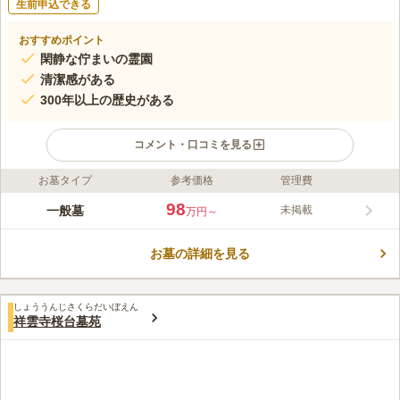
生前申込できる
おすすめポイント
閑静な佇まいの霊園
清潔感がある
300年以上の歴史がある
コメント・口コミを見る
お墓タイプ
参考価格
管理費
ライフドット編集部のコメント
専念寺墓苑は、日東交通バス「桜井北町」バス停から徒歩約2
98
一般墓
未掲載
万円～
分。日当たりがよく、特に天気の良い日には気持ちよくお参りで
き、300年以上の歴史があり趣もある霊園です。静からロケーシ
お墓の詳細を見る
ョンにあることもあって、落ち着いてお参りしたいという方にも
コメントの続きを読む
向いています。駐車場があるので、車で訪問することも容易で
す。平坦な場所ですので、足の不自由な方にも優しい霊園となっ
口コミ評価
ています。
しょううんじさくらだいぼえん
この霊園はまだ誰からも評価されていません。
祥雲寺桜台墓苑