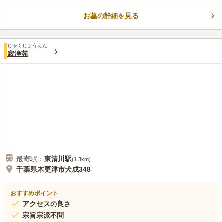
ご検討中の方はお早めにお問い合わせください。
お墓の詳細を見る
口コミ評価
この霊園はまだ誰からも評価されていません。
じゃくじょうえん
寂浄苑
最寄駅：
東清川
駅
(
1.3km
)
千葉県木更津市犬成348
おすすめポイント
アクセスの良さ
宗旨宗派不問