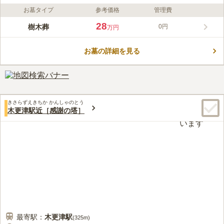
お墓タイプ
参考価格
管理費
ライフドット編集部のコメント
「木更津金田インター」からわずか2分ほどという好立地にあ
28
樹木葬
0円
万円
り、品川や横浜などの京浜地区からもスムーズにお越しいただけ
ます。園内は通路幅が2mと広く、開放的なバリアフリー設計の
お墓の詳細を見る
ため車椅子の方も安心してお参りいただけます。背景には大観覧
コメントの続きを読む
車が望める抜群の見晴らしが広がり、年間管理費不要で合祀もさ
れない個別供養の樹木葬として、将来にわたりご家族に負担をか
口コミ評価
けない穏やかな眠りの場を提供いたします。
この霊園はまだ誰からも評価されていません。
きさらずえきちか かんしゃのとう
木更津駅近［感謝の塔］
最寄駅：
木更津
駅
(
325m
)