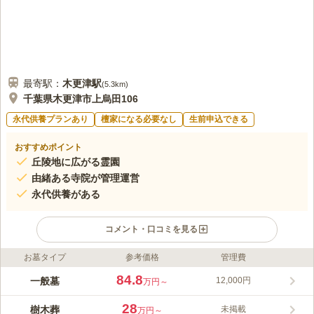
最寄駅：
木更津
駅
(
5.3km
)
千葉県木更津市上烏田106
永代供養プランあり
檀家になる必要なし
生前申込できる
おすすめポイント
丘陵地に広がる霊園
由緒ある寺院が管理運営
永代供養がある
コメント・口コミを見る
お墓タイプ
参考価格
管理費
ライフドット編集部のコメント
西福寺墓苑は日東交通バス「上烏田」バス停から徒歩約3分の場
84.8
一般墓
12,000円
万円～
所に位置し、森林に囲まれた真言宗の西福寺の寺院墓地です。
重厚な瓦屋根の本堂は歴史を感じさせる趣があります。 伝統あ
28
樹木葬
未掲載
万円～