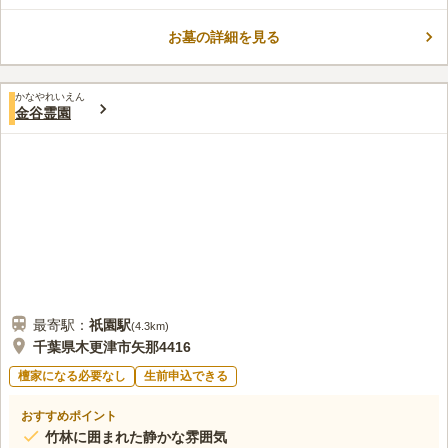
ロケーションに位置している寺院墓地は、ゆったりとした時が流
れている印象です。近くには三井木更津アウトレットパークもあ
お墓の詳細を見る
るので、初めて訪問する際には目印としやすいです。檀家になる
コメントの続きを読む
必要がないので、しがらみなく利用する個が可能となっていま
す。高野山真言宗となるのですが、墓地購入前後で宗派は問われ
口コミ評価
ない点も評価できます。
かなやれいえん
4.0
みんなの評価
口コミ
1
件
金谷霊園
電車で3時間くらいかかります。電車で揺られて行くのに楽しみ
60代
男性
があります。大変、豊かな自然の中にあります。こんな場所での墓参りは
気持ちが良いものです。年間、3度程行っています。
口コミの続きを読む
最寄駅：
祇園
駅
(
4.3km
)
千葉県木更津市矢那4416
檀家になる必要なし
生前申込できる
おすすめポイント
竹林に囲まれた静かな雰囲気