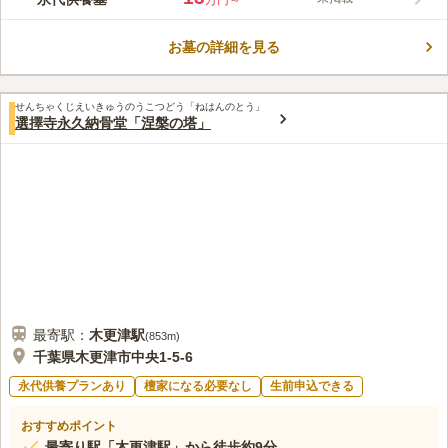
万円～
内はバリアフリー設計になっています。 春には桜が咲き誇る長
コメントの続きを読む
い歴史をもった霊園です。天気が良い日は遠くに富士山を望むこ
とができます。落ち着いた雰囲気の中でで故人を偲べます。墓所
お墓の詳細を見る
口コミ評価
は、一般墓や夫婦墓・個人墓(家族墓)があります。お墓の承継者
この霊園はまだ誰からも評価されていません。
がいない場合でも祥雲寺の永代供養墓で永代に供養されます。駐
車場も設置されています。車でお墓参りに来る方も、駐車スペー
せんちゃくじえいきゅうのうこつどう「ねはんのとう」
選擇寺永久納骨堂「涅槃の塔」
スを探す煩わしさがなくないので、便利です。
最寄駅：
木更津
駅
(
853m
)
千葉県木更津市中央1-5-6
永代供養プランあり
檀家になる必要なし
生前申込できる
おすすめポイント
最寄り駅「木更津駅」から徒歩約9分