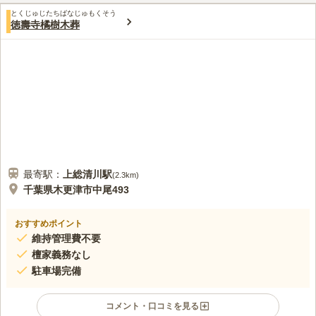
とくじゅじたちばなじゅもくそう
徳壽寺橘樹木葬
最寄駅：
上総清川
駅
(
2.3km
)
千葉県木更津市中尾493
おすすめポイント
維持管理費不要
檀家義務なし
駐車場完備
コメント・口コミを見る