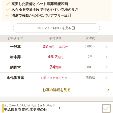
充実した設備とペット埋葬可能区画
あらゆる交通手段で行きやすい立地の良さ
清潔で移動が安心なバリアフリー設計
コメント・口コミを見る
お墓タイプ
参考価格
管理費
ライフドット編集部のコメント
メモリアルパークガーデンきさらぎは、小湊鐡道バス「中里」バ
27
一般墓
6,600円
万円～
+墓石代
ス停から徒歩約1分とアクセス良好です。大変きれいに整備され
ており、緑に溢れた明るい印象が特徴的です。地面はインターロ
46.2
樹木葬
0円
万円
ッキング舗装になっており、水はけが良く雨の日でも安心です。
コメントの続きを読む
74
納骨堂
6,000円
万円
口コミ評価
この霊園はまだ誰からも評価されていません。
永代供養墓
未掲載
お問い合わせください
お墓の詳細を見る
うしごめかんのんじれいえん きさらづのもり
牛込観音寺霊苑 木更津の杜