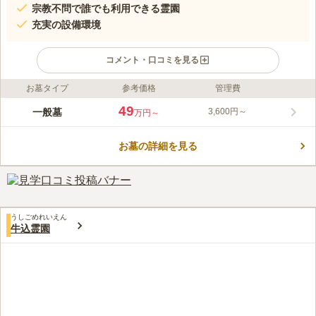
宗教不問で誰でも利用できる霊園
充実の設備環境
コメント・口コミを見る
お墓タイプ
参考価格
管理費
ライフドット編集部のコメント
日東交通バス「精米所前」バス停から徒歩約6分、竹林の中に位
49
一般墓
3,600円～
万円～
置している【金谷霊園】は周囲が静かなため園内は静寂に包まれ
ています。またそんな環境でありながらアクセスも便利な好条件
お墓の詳細を見る
の霊園になっています。 多く竹林に囲まれた日当たりの良い霊
コメントの続きを読む
園です。横浜、品川、川崎から車で1時間以内なので、都心から
も通いやすいアクセスとなっています。駐車場が用意されていま
口コミ評価
す。遠方の人でも気軽に利用することが可能です。トイレもあり
この霊園はまだ誰からも評価されていません。
安心してお墓参りができます。管理事務所内の休憩場で、穏やか
な気持ちで故人を偲ぶことができます。
うしごめれいえん
牛込霊園