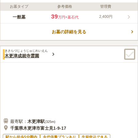
お墓タイプ
参考価格
管理費
ライフドット編集部のコメント
日東交通バス「鎌足中郷」バス停から徒歩約8分の木更津市営霊
39
一般墓
2,400円
万円
+墓石代
園は、園内の広大な敷地のあちらこちらにたくさんの桜が植えて
あり、桜のシーズにはお花見が楽しめます。 お墓の各区ごとに
お墓の詳細を見る
水くみ場や休憩所などもあり、ゆっくりとお墓参りをすることが
コメントの続きを読む
できる環境です。 また、普通墓地だけではなく芝生墓地そして
合葬式墓地もあり、費用や条件により選べます。 こちらには駐
口コミ評価
車場も完備されているので、車でのお参りを希望される方にもお
きさらづじょうじゅじれいえん
3.4
みんなの評価
口コミ
8
件
木更津成就寺霊園
すすめです。
ほぼ山の中にあるので周りにお店はなくロウソクや花、供物は事
50代
女性
前に買っておかないといけません。お墓が近いせいか墓石屋さんはありま
すが寂しいところです。
口コミの続きを読む
最寄駅：
木更津
駅
(
325m
)
千葉県木更津市富士見1-9-17
駅から徒歩5分圏内
永代供養プランあり
生前申込できる