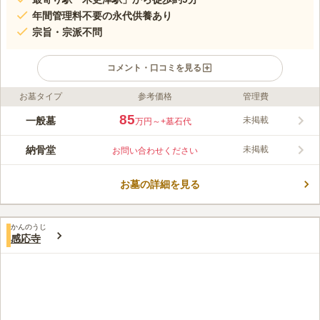
年間管理料不要の永代供養あり
宗旨・宗派不問
コメント・口コミを見る
お墓タイプ
参考価格
管理費
ライフドット編集部のコメント
千葉県木更津市にある浄土宗のお寺で、小湊鉄道バス「中央二丁
85
一般墓
未掲載
万円～
+墓石代
目」バス停から徒歩約3分とアクセス良好です。 境内には歌舞伎
「与話情浮名横櫛」の切られ与三朗の相棒として有名なこうもり
納骨堂
未掲載
お問い合わせください
安の墓があります。 本堂とは別に143坪の広い客殿があり、法事
コメントの続きを読む
の控室や、会食、御通夜、御葬儀等で利用することができます。
敷地内には約30台の駐車スペースがあり、駅からも徒歩圏内にあ
お墓の詳細を見る
口コミ評価
るので、車でも電車でもアクセスがしやすいです。
この霊園はまだ誰からも評価されていません。
かんのうじ
感応寺