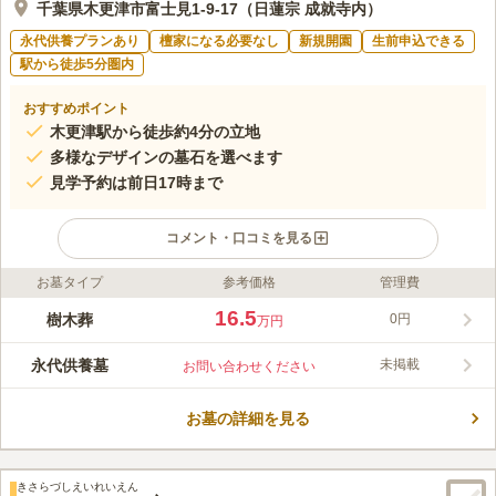
千葉県木更津市富士見1-9-17（日蓮宗 成就寺内）
永代供養プランあり
檀家になる必要なし
新規開園
生前申込できる
駅から徒歩5分圏内
おすすめポイント
木更津駅から徒歩約4分の立地
多様なデザインの墓石を選べます
見学予約は前日17時まで
コメント・口コミを見る
お墓タイプ
参考価格
管理費
ライフドット編集部のコメント
木更津市富士見の日蓮宗 成就寺内に「木更津駅近［感謝の
16.5
樹木葬
0円
万円
塔］」が誕生しました。JR内房線・久里浜仙「木更津駅」から
徒歩約4分の便利な立地が魅力です。宗教不問で、グリーン、レ
永代供養墓
未掲載
お問い合わせください
ッド、ブルー、ブラックの4種の墓石から選べます。個別区画は
コメントの続きを読む
最終納骨後13年で合祀埋葬となりますが、延長も可能です。見学
は前日の17時まで予約を受け付けていますが、友引の日は見学対
お墓の詳細を見る
口コミ評価
応を行っておりません。
この霊園はまだ誰からも評価されていません。
きさらづしえいれいえん