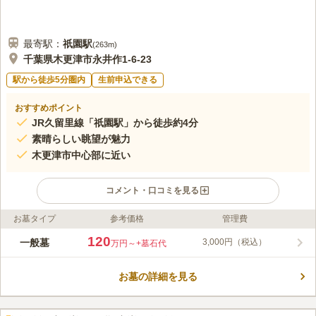
最寄駅：
祇園
駅
(
263m
)
千葉県木更津市永井作1-6-23
駅から徒歩5分圏内
生前申込できる
おすすめポイント
JR久留里線「祇園駅」から徒歩約4分
素晴らしい眺望が魅力
木更津市中心部に近い
コメント・口コミを見る
お墓タイプ
参考価格
管理費
ライフドット編集部のコメント
天性院 追越霊園は日東交通バス「祇園」バス停から徒歩約4分の
120
一般墓
3,000円（税込）
万円～
+墓石代
場所に位置し、霊園に続く坂道を登り切った先には、美しい景色
が広がっています。 周囲をさえぎるものはなく、やわらかな陽
お墓の詳細を見る
ざしが降りそそぐ明るい墓地です。 故人と語らいながら、ゆっ
コメントの続きを読む
たりとした時間を過ごせます。 お墓は、4㎡と5㎡そして6㎡の3
つの区画があります。 ゆとりのある広めのお墓をお探しの方に
口コミ評価