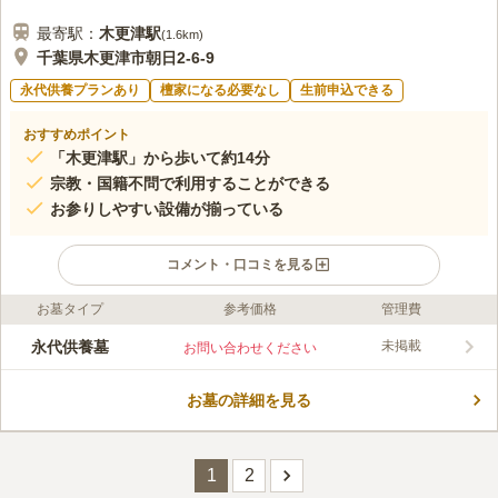
最寄駅：
木更津
駅
(
1.6km
)
千葉県木更津市朝日2-6-9
永代供養プランあり
檀家になる必要なし
生前申込できる
おすすめポイント
「木更津駅」から歩いて約14分
宗教・国籍不問で利用することができる
お参りしやすい設備が揃っている
コメント・口コミを見る
お墓タイプ
参考価格
管理費
ライフドット編集部のコメント
阿弥陀堂共同墓地は、小湊鉄道バス「朝日町」バス停から徒歩約
永代供養墓
未掲載
お問い合わせください
6分の場所に位置し、横浜や品川からも車で約1時間でアクセスで
きる、千葉県木更津市の共同墓地です。 宗教や国籍は一切不問
お墓の詳細を見る
で誰でも申し込みすることができ、他県に住む人からも人気があ
コメントの続きを読む
ります。 バリアフリーではないですが、参道はコンクリートで
舗装されて平坦になっているので、お年寄りでも歩きやすいで
口コミ評価
す。 近隣に木更津アウトレットパークがあるので、お参り後に
この霊園はまだ誰からも評価されていません。
1
2
立ち寄ることもできます。