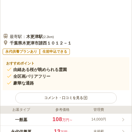
最寄駅：
木更津
駅
(
2.2km
)
千葉県木更津市請西１０１２－１
永代供養プランあり
生前申込できる
おすすめポイント
由緒ある桜が眺められる霊園
全区画バリアフリー
豪華な通路
コメント・口コミを見る
お墓タイプ
参考価格
管理費
ライフドット編集部のコメント
由緒ある桜の木の下でひとときの安らぎを得ることができる『祥
108
一般墓
14,000円
万円～
雲寺桜台墓苑』は日東交通バス「国道請西」バス停から徒歩約6
分。遠く富士を望めば心もすがすがしく晴れやかになります。園
13
永代供養墓
未掲載