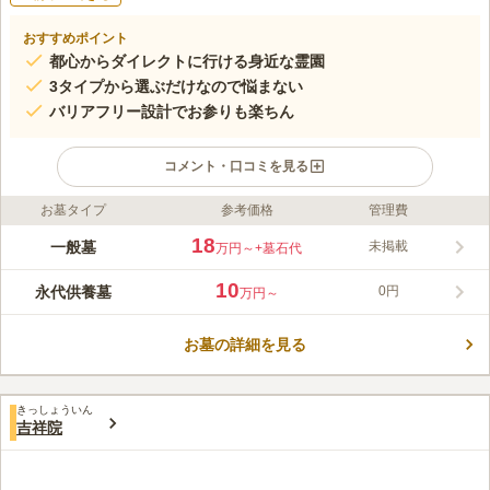
おすすめポイント
都心からダイレクトに行ける身近な霊園
3タイプから選ぶだけなので悩まない
バリアフリー設計でお参りも楽ちん
コメント・口コミを見る
お墓タイプ
参考価格
管理費
ライフドット編集部のコメント
人気エリアである「ほたる野」ショッピングエリアの近隣にある
18
一般墓
未掲載
万円～
+墓石代
ため、お参りの前後で買い物や食事をすることができます。お墓
は、継承者が居なくても安心の永代供養墓を併設しており、春・
10
永代供養墓
0円
万円～
秋の彼岸に供養祭が執り行われています。
コメントの続きを読む
お墓の詳細を見る
口コミ評価
この霊園はまだ誰からも評価されていません。
きっしょういん
吉祥院