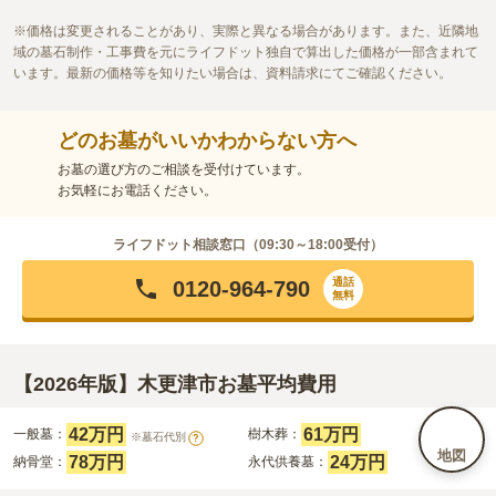
価格は変更されることがあり、実際と異なる場合があります。また、近隣地
域の墓石制作・工事費を元にライフドット独自で算出した価格が一部含まれて
います。最新の価格等を知りたい場合は、資料請求にてご確認ください。
どのお墓がいいかわからない方へ
お墓の選び方のご相談を受付けています。
お気軽にお電話ください。
ライフドット相談窓口（
09:30～18:00
受付）
通話
0120-964-790
無料
【2026年版】木更津市お墓平均費用
42万円
61万円
一般墓：
樹木葬：
※墓石代別
?
地図
78万円
24万円
納骨堂：
永代供養墓：