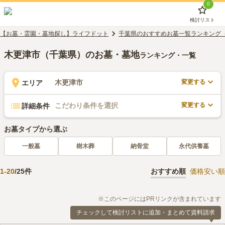
0
検討リスト
【お墓・霊園・墓地探し】ライフドット
千葉県のおすすめお墓一覧ランキング
木更津市（千葉県）のお墓・墓地
ランキング・一覧
変更する
木更津市
エリア
変更する
こだわり条件を選択
詳細条件
お墓タイプから選ぶ
一般墓
樹木葬
納骨堂
永代供養墓
1
-
20
/
25
件
おすすめ順
価格安い順
※このページにはPRリンクが含まれています
チェックして検討リストに追加・まとめて資料請求