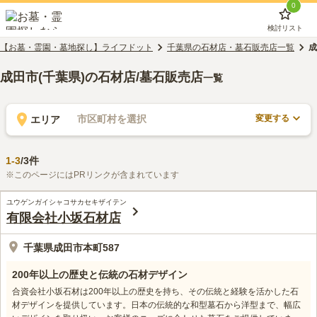
0
検討リスト
【お墓・霊園・墓地探し】ライフドット
千葉県の石材店・墓石販売店一覧
成
成田市(千葉県)の石材店/墓石販売店
一覧
変更する
市区町村を選択
エリア
1
-
3
/
3
件
※このページにはPRリンクが含まれています
ユウゲンガイシャコサカセキザイテン
有限会社小坂石材店
千葉県成田市本町587
200年以上の歴史と伝統の石材デザイン
合資会社小坂石材は200年以上の歴史を持ち、その伝統と経験を活かした石
材デザインを提供しています。日本の伝統的な和型墓石から洋型まで、幅広