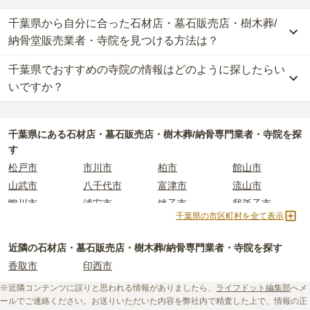
千葉県から自分に合った石材店・墓石販売店・樹木葬/
納骨堂販売業者・寺院を見つける方法は？
千葉県でおすすめの寺院の情報はどのように探したらい
千葉県
で自分に合った業者を見つけるには、まず供養方法を決める
ことが大切です。
いですか？
なぜなら供養の種類ごとに、依頼すべき業者が変わってくるからで
す。
千葉県
で寺院墓地を選ぶ際には、「寺院の雰囲気」「ご住職の供養
例えば、墓石のお墓で供養をしたい場合は「石材店」や「墓石販売
方針や考え」「立地（通いやすさ）」などの情報を収集する事が大
千葉県
にある石材店・墓石販売店・樹木葬/納骨専門業者・寺院を探
店」、お墓の後継ぎに心配がある方は、樹木葬や納骨堂を取り扱っ
切です。
す
ている「納骨堂販売業者」「寺院」を選びましょう。
長年にわたってご先祖様を供養する場所となるため、立地や費用な
松戸市
市川市
柏市
館山市
千葉県
には霊園が多数あり、選べるお墓タイプも多様です。
どの条件以外に、供養に対する考え方の相性を確認することをおす
山武市
八千代市
富津市
流山市
もしどのような供養方法やお墓タイプが自分に合っているか迷った
すめします。
鴨川市
浦安市
銚子市
我孫子市
時は、
お墓の基礎知識
をご覧いただくことおすすめいたします。
しかし、寺院に関する情報は公開されていないことも多く、実際に
千葉県の市区町村を全て表示
木更津市
船橋市
千葉市
東庄町
また、ライフドットにご相談いただければ、お客様のご希望に合っ
ご自身で現地に行って確かめるしかない場合もあります。
た業者のご紹介や、お墓の見学予約などを承ることが可能です。
ライフドットでは、寺院に関する基礎知識や選び方のポイントなど
市原市
香取市
佐倉市
野田市
近隣の石材店・墓石販売店・樹木葬/納骨専門業者・寺院を探す
を情報発信しています。
白井市
大多喜町
九十九里町
成田市
香取市
印西市
初めての寺院墓地選びに不安がある方はぜひ下記の記事をご一読く
四街道市
いすみ市
君津市
八街市
ださい。
※近隣コンテンツに誤りと思われる情報がありましたら、
ライフドット編集部
へメ
茂原市
習志野市
東金市
南房総市
ールでご連絡ください。お送りいただいた内容を弊社内で精査した上で、情報の正