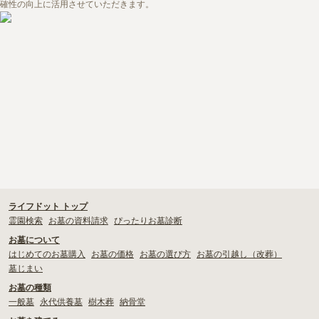
長生村
印西市
確性の向上に活用させていただきます。
・
寺院墓地の使用料相場は約77万円。檀家料などの費用も必要
・
お寺の納骨堂を探したい！選ぶときの注意点や利用までの流れも
解説！
・
お寺で樹木葬をしたい！檀家は必須？押さえておきたい注意点を
解説
・
檀家制度ってなに？その成り立ちや実態をくまなく解説
ライフドット トップ
霊園検索
お墓の資料請求
ぴったりお墓診断
お墓について
はじめてのお墓購入
お墓の価格
お墓の選び方
お墓の引越し（改葬）
墓じまい
お墓の種類
一般墓
永代供養墓
樹木葬
納骨堂