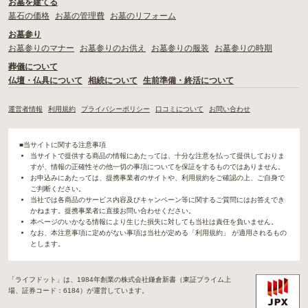
お墓を建てる
墓石の価格
お墓の管理費
お墓のリフォーム
お墓参り
お墓参りのマナー
お墓参りのお供え
お墓参りの服装
お墓参りの時期
葬儀について
仏壇・仏具について
相続について
生前準備・終活について
運営者情報
利用規約
プライバシーポリシー
口コミについて
お問い合わせ
■当サイトに関する注意事項
当サイトで提供する商品の情報にあたっては、十分な注意を払って提供しておりま
すが、情報の正確性その他一切の事項についてを保証をするものではありません。
お申込みにあたっては、提携事業者のサイトや、利用規約をご確認の上、ご自身で
ご判断ください。
当社では各商品のサービス内容及びキャンペーン等に関するご質問にはお答えでき
かねます。提携事業者に直接お問い合わせください。
本ページのいかなる情報により生じた損失に対しても当社は責任を負いません。
なお、本注意事項に定めがない事項は当社が定める「利用規約」 が適用されるもの
とします。
「ライフドット」は、1984年創業の株式会社鎌倉新書（東証プライム上
場、証券コード：6184）が運営しています。