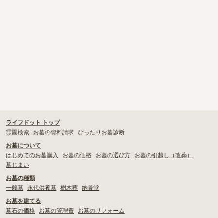
解説！
・
お寺で樹木葬をしたい！檀家は必須？押さえておきたい注意点を
解説
・
檀家制度ってなに？その成り立ちや実態をくまなく解説
ライフドット トップ
霊園検索
お墓の資料請求
ぴったりお墓診断
お墓について
はじめてのお墓購入
お墓の価格
お墓の選び方
お墓の引越し（改葬）
墓じまい
お墓の種類
一般墓
永代供養墓
樹木葬
納骨堂
お墓を建てる
墓石の価格
お墓の管理費
お墓のリフォーム