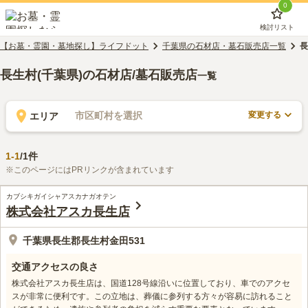
0
検討リスト
【お墓・霊園・墓地探し】ライフドット
千葉県の石材店・墓石販売店一覧
長
長生村(千葉県)の石材店/墓石販売店
一覧
変更する
市区町村を選択
エリア
1
-
1
/
1
件
※このページにはPRリンクが含まれています
カブシキガイシャアスカナガオテン
株式会社アスカ長生店
千葉県長生郡長生村金田531
交通アクセスの良さ
株式会社アスカ長生店は、国道128号線沿いに位置しており、車でのアクセ
スが非常に便利です。この立地は、葬儀に参列する方々が容易に訪れること