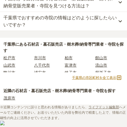
納骨堂販売業者・寺院を見つける方法は？
千葉県でおすすめの寺院の情報はどのように探したらい
千葉県
で自分に合った業者を見つけるには、まず供養方法を決める
ことが大切です。
いですか？
なぜなら供養の種類ごとに、依頼すべき業者が変わってくるからで
す。
千葉県
で寺院墓地を選ぶ際には、「寺院の雰囲気」「ご住職の供養
例えば、墓石のお墓で供養をしたい場合は「石材店」や「墓石販売
方針や考え」「立地（通いやすさ）」などの情報を収集する事が大
千葉県
にある石材店・墓石販売店・樹木葬/納骨専門業者・寺院を探
店」、お墓の後継ぎに心配がある方は、樹木葬や納骨堂を取り扱っ
切です。
す
ている「納骨堂販売業者」「寺院」を選びましょう。
長年にわたってご先祖様を供養する場所となるため、立地や費用な
松戸市
市川市
柏市
館山市
千葉県
には霊園が多数あり、選べるお墓タイプも多様です。
どの条件以外に、供養に対する考え方の相性を確認することをおす
山武市
八千代市
富津市
流山市
もしどのような供養方法やお墓タイプが自分に合っているか迷った
すめします。
鴨川市
浦安市
銚子市
我孫子市
時は、
お墓の基礎知識
をご覧いただくことおすすめいたします。
しかし、寺院に関する情報は公開されていないことも多く、実際に
千葉県の市区町村を全て表示
木更津市
船橋市
千葉市
東庄町
また、ライフドットにご相談いただければ、お客様のご希望に合っ
ご自身で現地に行って確かめるしかない場合もあります。
た業者のご紹介や、お墓の見学予約などを承ることが可能です。
ライフドットでは、寺院に関する基礎知識や選び方のポイントなど
市原市
香取市
佐倉市
野田市
近隣の石材店・墓石販売店・樹木葬/納骨専門業者・寺院を探す
を情報発信しています。
白井市
大多喜町
九十九里町
成田市
茂原市
初めての寺院墓地選びに不安がある方はぜひ下記の記事をご一読く
四街道市
いすみ市
君津市
八街市
ださい。
※近隣コンテンツに誤りと思われる情報がありましたら、
ライフドット編集部
へメ
茂原市
習志野市
東金市
南房総市
ールでご連絡ください。お送りいただいた内容を弊社内で精査した上で、情報の正
長生村
印西市
確性の向上に活用させていただきます。
・
寺院墓地の使用料相場は約77万円。檀家料などの費用も必要
・
お寺の納骨堂を探したい！選ぶときの注意点や利用までの流れも