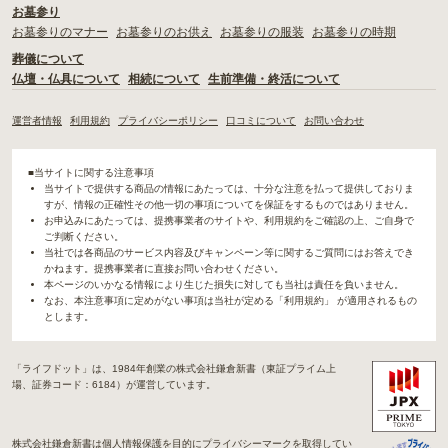
お墓参り
お墓参りのマナー
お墓参りのお供え
お墓参りの服装
お墓参りの時期
葬儀について
仏壇・仏具について
相続について
生前準備・終活について
運営者情報
利用規約
プライバシーポリシー
口コミについて
お問い合わせ
■当サイトに関する注意事項
当サイトで提供する商品の情報にあたっては、十分な注意を払って提供しておりま
すが、情報の正確性その他一切の事項についてを保証をするものではありません。
お申込みにあたっては、提携事業者のサイトや、利用規約をご確認の上、ご自身で
ご判断ください。
当社では各商品のサービス内容及びキャンペーン等に関するご質問にはお答えでき
かねます。提携事業者に直接お問い合わせください。
本ページのいかなる情報により生じた損失に対しても当社は責任を負いません。
なお、本注意事項に定めがない事項は当社が定める「利用規約」 が適用されるもの
とします。
「ライフドット」は、1984年創業の株式会社鎌倉新書（東証プライム上
場、証券コード：6184）が運営しています。
株式会社鎌倉新書は個人情報保護を目的にプライバシーマークを取得してい