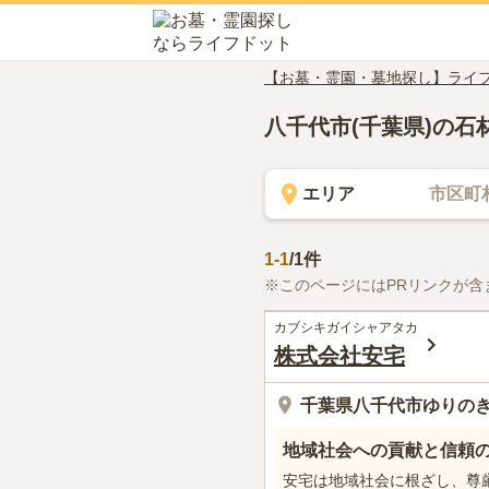
【お墓・霊園・墓地探し】ライ
八千代市(千葉県)の石
エリア
市区町
1
-
1
/
1
件
※このページにはPRリンクが含
カブシキガイシャアタカ
株式会社安宅
千葉県八千代市ゆりのき台
地域社会への貢献と信頼
安宅は地域社会に根ざし、尊