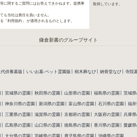
等に関するご質問にはお答えできかねます。提携事
取得しています。
ても当社は責任を負いません。
る「利用規約」 が適用されるものとします。
鎌倉新書のグループサイト
永代供養墓版
いいお墓-ペット霊園版
樹木葬なび
納骨堂なび
寺院墓
園
宮城県の霊園
秋田県の霊園
山形県の霊園
福島県の霊園
茨城県
園
神奈川県の霊園
新潟県の霊園
富山県の霊園
石川県の霊園
福井
園
三重県の霊園
滋賀県の霊園
京都府の霊園
大阪府の霊園
兵庫県
園
広島県の霊園
山口県の霊園
徳島県の霊園
香川県の霊園
愛媛県
園
大分県の霊園
宮崎県の霊園
鹿児島県の霊園
沖縄県の霊園