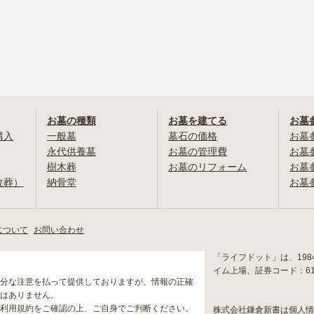
お墓の種類
お墓を建てる
お墓
購入
一般墓
墓石の価格
お墓
永代供養墓
お墓の管理費
お墓
樹木葬
お墓のリフォーム
お墓
改葬）
納骨堂
お墓
について
お問い合わせ
「ライフドット」は、19
イム上場、証券コード：6
分な注意を払って提供しておりますが、情報の正確
はありません。
利用規約をご確認の上、ご自身でご判断ください。
株式会社鎌倉新書は個人