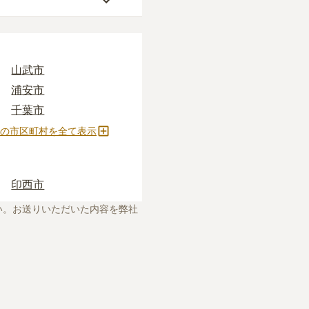
地（通いやすさ）」な
ぎに心配がある方は、
山武市
供養に対する考え方の
浦安市
知識
をご覧いただくこ
って確かめるしかない
千葉市
、お墓の見学予約など
野田市
の市区町村を全て表示
ます。
四街道市
習志野市
印西市
い。お送りいただいた内容を弊社