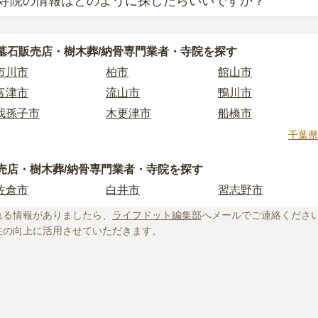
寺院の情報はどのように探したらいいですか？
業者を見つけるには、まず供養方法を決めることが大切です。
とに、依頼すべき業者が変わってくるからです。
ぶ際には、「寺院の雰囲気」「ご住職の供養方針や考え」「立
供養をしたい場合は「石材店」や「墓石販売店」、お墓の後継
墓石販売店・樹木葬/納骨専門業者・寺院を探す
が大切です。
扱っている「納骨堂販売業者」「寺院」を選びましょう。
市川市
柏市
館山市
様を供養する場所となるため、立地や費用などの条件以外に、
あり、選べるお墓タイプも多様です。
おすすめします。
富津市
流山市
鴨川市
法やお墓タイプが自分に合っているか迷った時は、
お墓の基礎
情報は公開されていないことも多く、実際にご自身で現地に行
我孫子市
木更津市
船橋市
。
ご相談いただければ、お客様のご希望に合った業者のご紹介や
市原市
香取市
佐倉市
千葉県
院に関する基礎知識や選び方のポイントなどを情報発信してい
。
大多喜町
九十九里町
成田市
に不安がある方はぜひ下記の記事をご一読ください。
売店・樹木葬/納骨専門業者・寺院を探す
君津市
八街市
茂原市
佐倉市
白井市
習志野市
南房総市
長生村
印西市
場は約77万円。檀家料などの費用も必要
れる情報がありましたら、
ライフドット編集部
へメールでご連絡くださ
たい！選ぶときの注意点や利用までの流れも解説！
性の向上に活用させていただきます。
い！檀家は必須？押さえておきたい注意点を解説
その成り立ちや実態をくまなく解説