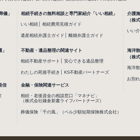
葬儀」
相続手続きの無料相談と専門家紹介「いい相続」
介護
（株
いい相続
相続費用見積ガイド
いい介
遺産相続弁護士ガイド
離婚弁護士ガイド
壇」
不動産・遺品整理の関連サイト
海洋
（株
相続不動産サポート
安心できる遺品整理
海洋散
わたしの死後手続き
KS不動産パートナーズ
お別れ
発信
金融・保険関連サービス
室
相続・老後資金の相談窓口「マネナビ」
（株式会社鎌倉新書ライフパートナーズ）
葬儀保険「千の風」（ベル少額短期保険株式会社）