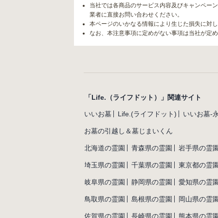
当社では各商品のサービス内容及びキャンペーン
業者に直接お問い合わせください。
本ページのいかなる情報により生じた損失に対し
なお、本注意事項に定めがない事項は当社が定め
「Life.（ライフドット）」関連サイト
いいお墓
Life.(ライフドット)
いいお墓-
お墓の引越し＆墓じまいくん
北海道の霊園
青森県の霊園
岩手県の霊
埼玉県の霊園
千葉県の霊園
東京都の霊
岐阜県の霊園
静岡県の霊園
愛知県の霊
鳥取県の霊園
島根県の霊園
岡山県の霊
佐賀県の霊園
長崎県の霊園
熊本県の霊