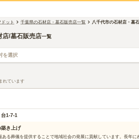
フドット
千葉県の石材店・墓石販売店一覧
八千代市の石材店・墓
材店/墓石販売店
一覧
村を選択
まれています
1-7-1
の築き上げ
厳ある葬儀を提供することで地域社会の発展に貢献しています。長年に