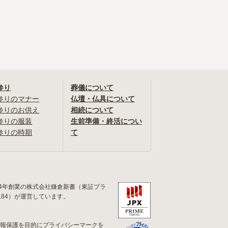
参り
葬儀について
参りのマナー
仏壇・仏具について
参りのお供え
相続について
参りの服装
生前準備・終活につい
参りの時期
て
84年創業の株式会社鎌倉新書（東証プラ
184）が運営しています。
情報保護を目的にプライバシーマークを