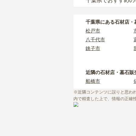
千葉県でおすすめの
千葉県
で自分に合った
なぜなら供養の種類ご
千葉県
で寺院墓地を選
例えば、墓石のお墓で
千葉県
にある石材店・
どの情報を収集する事
樹木葬や納骨堂を取り
松戸市
長年にわたってご先祖
千葉県
には霊園が多数
相性を確認することを
八千代市
もしどのような供養方
しかし、寺院に関する
銚子市
とおすすめいたします
場合もあります。
また、ライフドットに
東庄町
ライフドットでは、寺
を承ることが可能です
白井市
初めての寺院墓地選び
近隣の石材店・墓石販
いすみ市
船橋市
東金市
・
寺院墓地の使用料相
※近隣コンテンツに誤りと思わ
・
お寺の納骨堂を探し
内で精査した上で、情報の正確
・
お寺で樹木葬をした
・
檀家制度ってなに？