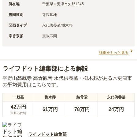
所在地
千葉県木更津市矢那1245
霊園種別
寺院墓地
区画タイプ
永代供養墓/樹木葬
宗旨宗派
宗教不問
詳細をもっと見る
ライフドット編集部による解説
平野山髙藏寺 高倉観音 永代供養墓・樹木葬
がある
木更津市
の平均費用はこちらです。
一般墓
樹木葬
納骨堂
永代供養墓
42万円
61万円
78万円
24万円
※墓石代別
ライフドット編集部