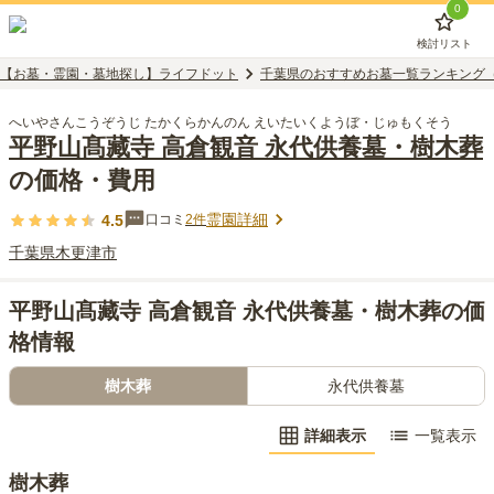
0
検討リスト
【お墓・霊園・墓地探し】ライフドット
千葉県のおすすめお墓一覧ランキング
へいやさんこうぞうじ たかくらかんのん えいたいくようぼ・じゅもくそう
平野山髙藏寺 高倉観音 永代供養墓・樹木葬
の価格・費用
霊園詳細
4.5
口コミ
2
件
千葉県
木更津市
平野山髙藏寺 高倉観音 永代供養墓・樹木葬の価
格情報
樹木葬
永代供養墓
詳細表示
一覧表示
樹木葬