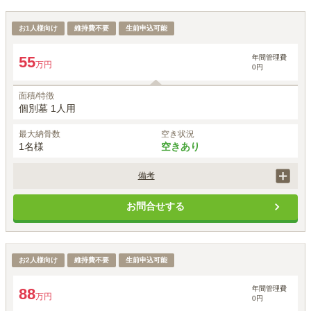
永代供養付樹木葬（自然葬墓地）「鎌足桜の風」
お1人様向け
維持費不要
生前申込可能
1名あたりの価格
55
万円
※最大
1
名
年間管理費
55
万円
0円
面積/特徴
個別墓 1人用
最大納骨数
空き状況
1名様
空きあり
備考
個人墓誌（扇型）を希望する場合は、1基143,000円（税込）が別途必
お問合せする
要です。

追加登録は、契約時は1名追加毎に330,000円が必要です。
永代供養付樹木葬（自然葬墓地）「鎌足桜の風」
お2人様向け
維持費不要
生前申込可能
1名あたりの価格
44
約
万円
※最大
2
名
年間管理費
88
万円
0円