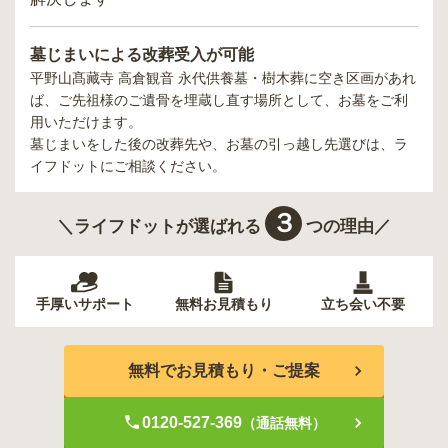
墓じまいによる改葬受入が可能
平野山髙藏寺 高倉観音 永代供養墓・樹木葬
に空き区画があれ
ば、ご先祖様のご遺骨を埋蔵し直す場所として、お墓をご利
用いただけます。
墓じまいをした後の改葬先や、お墓の引っ越し先選びは、ラ
イフドットにご相談ください。
３
＼ライフドットが選ばれる
つの理由／
手厚いサポート
無料お見積もり
立ち会い不要
無料でお見積もり・ご提案
0120-527-369
（通話無料）