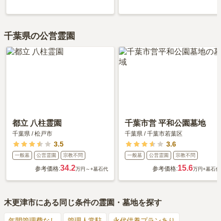
千葉県の公営霊園
都立 八柱霊園
千葉市営 平和公園墓地
千葉県
/
松戸市
千葉県
/
千葉市若葉区
3.5
3.6
一般墓
公営霊園
宗教不問
一般墓
公営霊園
宗教不問
34.2
15.6
参考価格:
参考価格:
万円～
+墓石代
万円
+墓石代
木更津市
にある同じ条件の霊園・墓地を探す
年間管理費なし
管理人常駐
永代供養プランあり