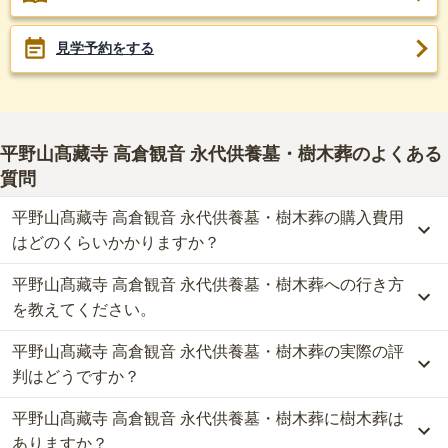
見学予約をする
平野山髙藏寺 高倉観音 永代供養墓・樹木葬
のよくある
質問
平野山髙藏寺 高倉観音 永代供養墓・樹木葬の購入費用
はどのくらいかかりますか？
平野山髙藏寺 高倉観音 永代供養墓・樹木葬への行き方
平野山髙藏寺 高倉観音 永代供養墓・樹木葬では、樹木葬が約55万
円から、永代供養墓が約11万円からお求めいただけます。
を教えてください。
なお、平野山髙藏寺 高倉観音 永代供養墓・樹木葬がある千葉県の
平野山髙藏寺 高倉観音 永代供養墓・樹木葬の実際の評
相場は、樹木葬が約61万円、永代供養墓が約24万円です。
公共交通機関の場合、ＪＲ内房線「木更津駅」からバスに乗車、
お墓は、価格が高いものがよい、安いものが悪い、という訳ではあ
「高倉観音下バス停」下車徒歩約10分です。
判はどうですか？
りません。大切なのは、ご家族が心から納得し、安心してお参りで
詳しいルートや地図は、本ページの「地図・交通アクセス」欄をご
きる場所を選ぶことです。
平野山髙藏寺 高倉観音 永代供養墓・樹木葬に樹木葬は
確認ください。
当サイトに寄せられた総合評価は、4.5点です。特に価格が高く評
価されています。
ありますか？