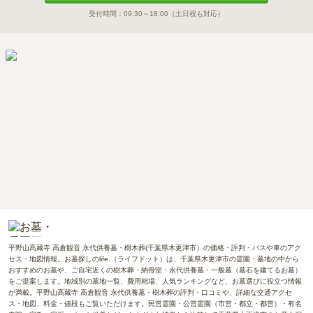
受付時間：
09:30～18:00
（土日祝も対応）
平野山髙藏寺 高倉観音 永代供養墓・樹木葬(千葉県木更津市）の価格・評判・バスや車のアク
セス・地図情報。お墓探しのlife.（ライフドット）は、千葉県木更津市の霊園・墓地の中から
おすすめのお墓や、ご自宅近くの樹木葬・納骨堂・永代供養墓・一般墓（墓石を建てるお墓）
をご提案します。地域別の墓地一覧、費用相場、人気ランキングなど、お墓選びに役立つ情報
が満載。平野山髙藏寺 高倉観音 永代供養墓・樹木葬の評判・口コミや、詳細な交通アクセ
ス・地図、料金・値段もご覧いただけます。民営霊園・公営霊園（市営・都立・都営）・有名