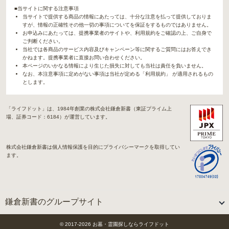
■当サイトに関する注意事項
当サイトで提供する商品の情報にあたっては、十分な注意を払って提供しておりま
すが、情報の正確性その他一切の事項についてを保証をするものではありません。
お申込みにあたっては、提携事業者のサイトや、利用規約をご確認の上、ご自身で
ご判断ください。
当社では各商品のサービス内容及びキャンペーン等に関するご質問にはお答えでき
かねます。提携事業者に直接お問い合わせください。
本ページのいかなる情報により生じた損失に対しても当社は責任を負いません。
なお、本注意事項に定めがない事項は当社が定める「利用規約」 が適用されるもの
とします。
「ライフドット」は、1984年創業の株式会社鎌倉新書（東証プライム上
場、証券コード：6184）が運営しています。
株式会社鎌倉新書は個人情報保護を目的にプライバシーマークを取得してい
ます。
鎌倉新書のグループサイト
「Life.（ライフドット）」関連サイト
© 2017-
2026
お墓・霊園探しならライフドット