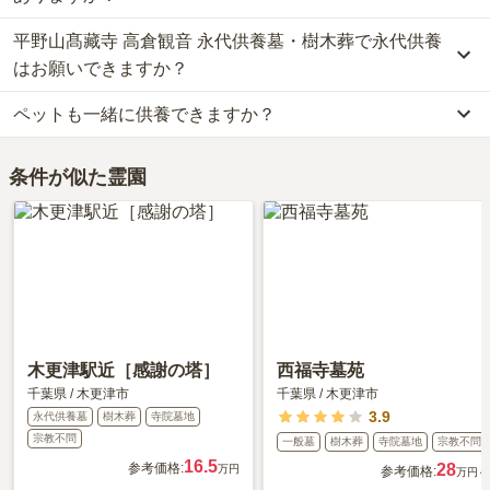
利用者様からは「自然に囲まれた場所で、空気が澄んでいる感じが
平野山髙藏寺 高倉観音 永代供養墓・樹木葬で永代供養
しました。静かな場所で落ち着きます。

はい、平野山髙藏寺 高倉観音 永代供養墓・樹木葬には4種類の樹木
坂道があるので、車ではないと難しいかもしれません。

葬がございます。
はお願いできますか？
周辺に食事できる所はなさそうでしたが、個人的には問題ありませ
費用は、約55万円からとなっております。
ん。」といったお声をいただいております。
ペットも一緒に供養できますか？
平野山髙藏寺 高倉観音 永代供養墓・樹木葬がある千葉県の樹木葬
はい、平野山髙藏寺 高倉観音 永代供養墓・樹木葬は永代供養に対
の相場価格は、約61万円です。
応しています。
はい、平野山髙藏寺 高倉観音 永代供養墓・樹木葬はペット供養に
樹木葬
について詳しく知りたい方は『
樹木葬とは？費用相場・メリ
費用は、約11万円からとなっております。
条件が似た霊園
対応しております。
ット＆デメリット・仕組みを解説
』をご覧ください。
平野山髙藏寺 高倉観音 永代供養墓・樹木葬がある千葉県の永代供
大切な家族の一員であるペットも供養できるプランをご用意してお
養墓の相場価格は、約24万円です。
りますので、資料請求で詳細条件をご確認ください。
永代供養について詳しく知りたい方は『
永代供養墓をわかりやすく
解説！
』をご覧ください。
木更津駅近［感謝の塔］
西福寺墓苑
千葉県
/
木更津市
千葉県
/
木更津市
3.9
永代供養墓
樹木葬
寺院墓地
宗教不問
一般墓
樹木葬
寺院墓地
宗教不問
16.5
参考価格:
28
万円
参考価格:
万円～