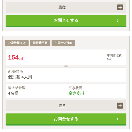
備考
個人墓誌（扇型）を希望する場合は、1基143,000円（税込）が別途必
お問合せする
要です。

追加登録は、契約時は1名追加毎に330,000円が必要です。
永代供養付樹木葬（自然葬墓地）「鎌足桜の風」
ご家族様向け
維持費不要
生前申込可能
1名あたりの価格
39
約
万円
※最大
4
名
年間管理費
154
万円
0円
面積/特徴
個別墓 4人用
最大納骨数
空き状況
4名様
空きあり
備考
個人墓誌（扇型）を希望する場合は、1基143,000円（税込）が別途必
お問合せする
要です。

追加登録は、契約時は1名追加毎に330,000円が必要です。