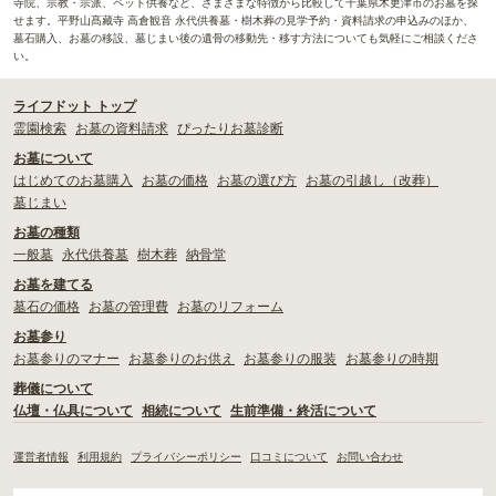
寺院、宗教・宗派、ペット供養など、さまざまな特徴から比較して千葉県木更津市のお墓を探
せます。平野山髙藏寺 高倉観音 永代供養墓・樹木葬の見学予約・資料請求の申込みのほか、
墓石購入、お墓の移設、墓じまい後の遺骨の移動先・移す方法についても気軽にご相談くださ
い。
ライフドット トップ
霊園検索
お墓の資料請求
ぴったりお墓診断
お墓について
はじめてのお墓購入
お墓の価格
お墓の選び方
お墓の引越し（改葬）
墓じまい
お墓の種類
一般墓
永代供養墓
樹木葬
納骨堂
お墓を建てる
墓石の価格
お墓の管理費
お墓のリフォーム
お墓参り
お墓参りのマナー
お墓参りのお供え
お墓参りの服装
お墓参りの時期
葬儀について
仏壇・仏具について
相続について
生前準備・終活について
運営者情報
利用規約
プライバシーポリシー
口コミについて
お問い合わせ