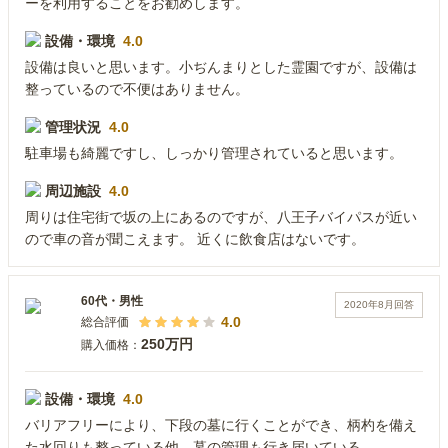
ーを利用することをお勧めします。
設備・環境
4.0
設備は良いと思います。小ぢんまりとした霊園ですが、設備は
整っているので不便はありません。
管理状況
4.0
駐車場も綺麗ですし、しっかり管理されていると思います。
周辺施設
4.0
周りは住宅街で坂の上にあるのですが、八王子バイパスが近い
ので車の音が聞こえます。 近くに飲食店はないです。
60代
・
男性
2020年8月
回答
4.0
総合評価
250万円
購入価格：
設備・環境
4.0
バリアフリーにより、下段の墓に行くことができ、柄杓を備え
た水回りも整っている他、墓の管理も行き届いている。