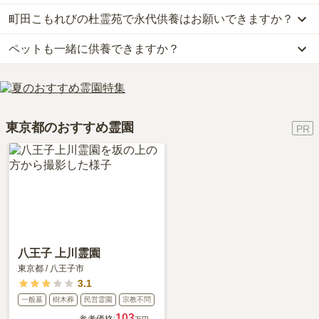
車の場合、JR横浜線「相原駅 」から車で約4分です。
万円（墓石代別途）、永代供養墓が約66万円です。
町田こもれびの杜霊苑で永代供養はお願いできますか？
当サイトに寄せられた総合評価は、4.1点です。特に価格が高く評
詳しいルートや地図は、本ページの「地図・交通アクセス」欄をご
お墓は、価格が高いものがよい、安いものが悪い、という訳ではあ
価されています。
確認ください。
りません。大切なのは、ご家族が心から納得し、安心してお参りで
ペットも一緒に供養できますか？
はい、町田こもれびの杜霊苑は永代供養に対応しています。
利用者様からは「正直、お墓の周りは、徒歩圏内にはあまり施設は
きる場所を選ぶことです。
費用は、約10万円からとなっております。
ありません。車であれば、近くに天然温泉や、ホームセンター、食
はい、町田こもれびの杜霊苑はペット供養に対応しております。
町田こもれびの杜霊苑がある東京都の永代供養墓の相場価格は、約
事をする場所は多々あり便利なところだと思います。」といったお
大切な家族の一員であるペットも供養できるプランをご用意してお
66万円です。
声をいただいております。
りますので、資料請求で詳細条件をご確認ください。
永代供養について詳しく知りたい方は『
永代供養墓をわかりやすく
東京都のおすすめ霊園
解説！
』をご覧ください。
八王子 上川霊園
東京都
/
八王子市
3.1
一般墓
樹木葬
民営霊園
宗教不問
103