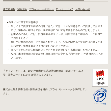
運営者情報
利用規約
プライバシーポリシー
口コミについて
お問い合わせ
■当サイトに関する注意事項
当サイトで提供する商品の情報にあたっては、十分な注意を払って提供しておりま
すが、情報の正確性その他一切の事項についてを保証をするものではありません。
お申込みにあたっては、提携事業者のサイトや、利用規約をご確認の上、ご自身で
ご判断ください。
当社では各商品のサービス内容及びキャンペーン等に関するご質問にはお答えでき
かねます。提携事業者に直接お問い合わせください。
本ページのいかなる情報により生じた損失に対しても当社は責任を負いません。
なお、本注意事項に定めがない事項は当社が定める「利用規約」 が適用されるもの
とします。
「ライフドット」は、1984年創業の株式会社鎌倉新書（東証プライム上
場、証券コード：6184）が運営しています。
株式会社鎌倉新書は個人情報保護を目的にプライバシーマークを取得してい
ます。