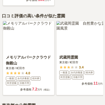
参考価格:
万円～
口コミ評価の高い条件が似た霊園
メモリアルパーククラウド
武蔵岡霊園
東京都
/
町田市
御殿山
3.4
東京都
/
町田市
4.0
一般墓
永代供養墓
樹木葬
民営霊園
宗教不問
一般墓
永代供養墓
樹木葬
11
民営霊園
宗教不問
参考価格:
万円～
7.2
参考価格:
万円（税込）