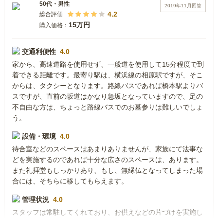
50代
・
男性
2019年11月
回答
4.2
総合評価
15万円
購入価格：
交通利便性
4.0
家から、高速道路を使用せず、一般道を使用して15分程度で到
着できる距離です。最寄り駅は、横浜線の相原駅ですが、そこ
からは、タクシーとなります。路線バスであれば橋本駅よりバ
スですが、直前の坂道はかなり急坂となっていますので、足の
不自由な方は、ちょっと路線バスでのお墓参りは難しいでしょ
う。
設備・環境
4.0
待合室などのスペースはあまりありませんが、家族にて法事な
どを実施するのであれば十分な広さのスペースは、あります。
また礼拝堂もしっかりあり、もし、無縁仏となってしまった場
合には、そちらに移してもらえます。
管理状況
4.0
スタッフは常駐してくれており、お供えなどの片づけを実施し