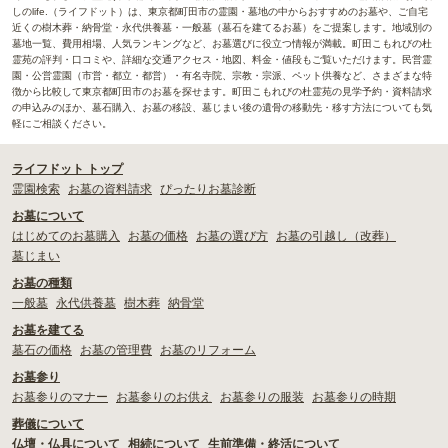
しのlife.（ライフドット）は、東京都町田市の霊園・墓地の中からおすすめのお墓や、ご自宅
近くの樹木葬・納骨堂・永代供養墓・一般墓（墓石を建てるお墓）をご提案します。地域別の
墓地一覧、費用相場、人気ランキングなど、お墓選びに役立つ情報が満載。町田こもれびの杜
霊苑の評判・口コミや、詳細な交通アクセス・地図、料金・値段もご覧いただけます。民営霊
園・公営霊園（市営・都立・都営）・有名寺院、宗教・宗派、ペット供養など、さまざまな特
徴から比較して東京都町田市のお墓を探せます。町田こもれびの杜霊苑の見学予約・資料請求
の申込みのほか、墓石購入、お墓の移設、墓じまい後の遺骨の移動先・移す方法についても気
軽にご相談ください。
ライフドット トップ
霊園検索
お墓の資料請求
ぴったりお墓診断
お墓について
はじめてのお墓購入
お墓の価格
お墓の選び方
お墓の引越し（改葬）
墓じまい
お墓の種類
一般墓
永代供養墓
樹木葬
納骨堂
お墓を建てる
墓石の価格
お墓の管理費
お墓のリフォーム
お墓参り
お墓参りのマナー
お墓参りのお供え
お墓参りの服装
お墓参りの時期
葬儀について
仏壇・仏具について
相続について
生前準備・終活について