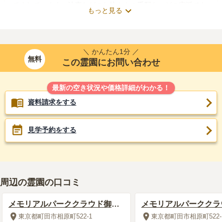
てくれています。法事などのお坊さんの手配も、どの宗派でも
もっと見る
しっかり手配してくれ、料金も一律で決まっており丁寧な対応
をしてくれています。
周辺施設
5.0
＼ かんたん1分 ／
正直、お墓の周りは、徒歩圏内にはあまり施設はありません。
無料
この霊園にお問い合わせ
車であれば、近くに天然温泉や、ホームセンター、食事をする
場所は多々あり便利なところだと思います。
最新の空き状況や価格詳細がわかる！
資料請求をする
2018年9月
回答
50代
・
男性
5.0
総合評価
見学予約をする
交通利便性
5.0
家が近く、自家用車にてお墓参りをしている為、霊園までのア
クセスに関して、不便を感じている事はありません。また、年
周辺の霊園の口コミ
を取ったとしても、タクシーを使用すれば特に、問題ないと判
断しています。
メモリアルパーククラウド御殿
メモリアルパーククラ
山
山
東京都町田市相原町522-1
東京都町田市相原町522-
設備・環境
5.0