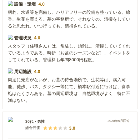
設備・環境
4.0
柄杓、水道等を完備し、バリアフリーの設備も整っている。線
香、生花を買える。墓の事務所で、それなりの、清掃をしてい
ると思われ、いつ行っても、清掃されている。
管理状況
4.0
スタッフ（住職さん）は、常駐し、煩雑に、清掃していてくれ
ているようである。時折（お盆のシーズンなど）、イベントを
してくれている。管理料も年間8000円程度。
周辺施設
4.0
周辺に売店がないが、お墓の待合場所で、生花等は、購入可
能。徒歩、バス、タクシー等にて、橋本駅付近に行けば、食事
処はたくさんある。墓の周辺環境は、自然環境がよく、特に不
満はない。
2020年5月
回答
30代
・
男性
3.0
総合評価