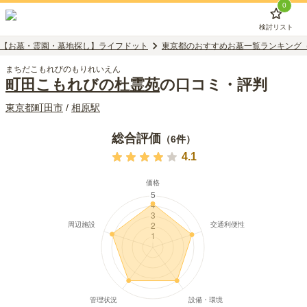
0
検討リスト
【お墓・霊園・墓地探し】ライフドット
東京都のおすすめお墓一覧ランキング
まちだこもれびのもりれいえん
町田こもれびの杜霊苑
の口コミ・評判
東京都
町田市
/
相原
駅
総合評価
（
6
件）
4.1