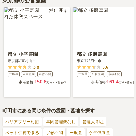
東京都の公営霊園
都立 小平霊園
都立 多磨霊園
東京都
/
東村山市
東京都
/
府中市
3.8
3.6
一般墓
公営霊園
宗教不問
一般墓
公営霊園
宗教不問
150.8
161.4
参考価格:
参考価格:
万円～
+墓石代
万円
+墓石代
町田市
にある同じ条件の霊園・墓地を探す
バリアフリー対応
年間管理費なし
管理人常駐
ペット供養できる
宗教不問
一般墓
永代供養墓