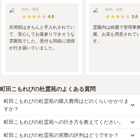
駐車スペースから完全にバリアフリーの環境にお墓があり、非
50代
・
男性
60代
・
女性
常に利便性を感じており、問題はありません。また、年を取っ
4.0
3.6
た両親も、この環境であれば、簡単につれてこれる環境だと思
っています。
共用部はきちんと手入れされてい
霊園内は綺麗で管理事
て、安心してお墓参りできそうな
麗。お花も用意されて
管理状況
5.0
雰囲気でした。受付も同様に清掃
す。
現状、手入れはよくして頂いており、特に不満はありません。
が行き届いていました。
相続者がいなくなったら、永代墓地へ移して頂けるのも大きな
魅力であり、満足しています。
周辺施設
5.0
家が近いため、周辺環境に関して、何かを求める物自体が無
く、また、駅からもさほど離れてないため、不便さを感じてま
町田こもれびの杜霊苑
のよくある質問
せん。
町田こもれびの杜霊苑の購入費用はどのくらいかかりま
すか？
町田こもれびの杜霊苑への行き方を教えてください。
町田こもれびの杜霊苑では、一般墓が約89.4万円から、永代供養墓
が約10万円からお求めいただけます。
町田こもれびの杜霊苑の実際の評判はどうですか？
公共交通機関の場合、横浜線｢相原駅｣から徒歩約12分です。
なお、町田こもれびの杜霊苑がある東京都の相場は、一般墓が約87