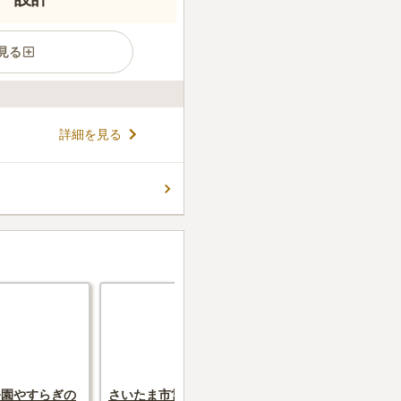
見る
埼玉高速鉄道線「新井宿駅」
詳細を見る
「石神下」バス停から徒歩7分
ング霊園です。 宗教は不問、
可能で、だれでも安心して利
コメントの続きを読む
ブルな価格設定もポイントで
件
あり法事もよく見かけます。
で仏花と線香が買えます。
口コミの続きを読む
公園やすらぎの
さいたま市営 青山苑墓地
志木市営 