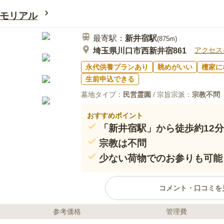
と、都内からのアクセスが良いこ
る
近くにそれらを販売している店舗はないた
モリアル
得ない。花は1000円、線香は100円。食
距離にはないので、車で5分ほど行ったと
最寄駅：
新井宿
駅
(
875m
)
アクセス
埼玉県川口市西新井宿861
永代供養プランあり
眺めがいい
檀家に
生前申込できる
墓地タイプ：
民営霊園
/ 宗旨宗派：
宗教不問
おすすめポイント
「新井宿駅」から徒歩約12分
宗教は不問
少ない荷物でのお参りも可能
コメント・口コミを
参考価格
管理費
ライフドット編集部のコメント