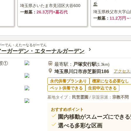
丘
埼玉県さいたま市見沼区大谷600
埼玉県秩父市大字山田
一般墓
26.3万円+墓石代
一般墓
11.2万円
がーでん・えたーなるがーでん
アーガーデン・エターナルガーデン
最寄駅：
戸塚安行
駅
(
1.3km
)
アクセス
埼玉県川口市赤芝新田186
永代供養プランあり
檀家になる必要なし
ペット供養できる
生前申込できる
墓地タイプ：
民営霊園
/ 宗旨宗派：
宗教不問
おすすめポイント
園内移動がスムーズにできる
選べる多彩な区画