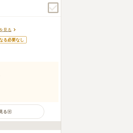
とも魅力のひとつです。
め、管理事務所で買わざるを
事ができる場所は歩いて行ける
ころを利用。
口コミの続きを読む
を見る
なる必要なし
見る