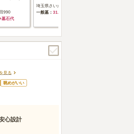
埼玉県さいたま市緑区中野田1030
埼玉県志木市柏
990
一般墓
31.5万円+墓石代
一般墓
4
～+墓石代
を見る
眺めがいい
安心設計