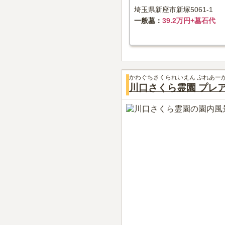
埼玉県新座市新塚5061-1
一般墓
39.2万円+墓石代
かわぐちさくられいえん ぷれあー
川口さくら霊園 プレ