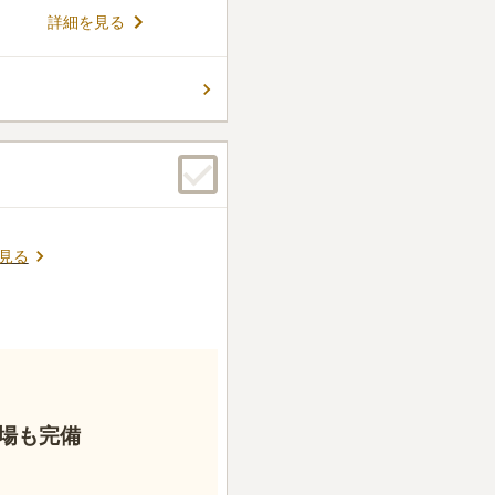
、美しい四季折々の花と豊か
詳細を見る
ぎの地にふさわしい都市型公
で、第一期は人気を集めて完
 豊かな自然に囲
コメントの続きを読む
霊園のデザインはガーデニン
内には噴水やバーゴラがあり
く融合した配置です。レンガ
5
件
全体の雰囲気はモダンです。
度。葬祭やさんは目の前にあ
ぶことができます。墓石にこ
こととなり、やはりクルマで
すめです。
口コミの続きを読む
見る
場も完備