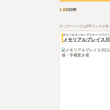
1
-
20
/
33
件
※このページにはPRリンクが含
めもりあるぷれいすかわぐちのさ
メモリアルプレイス川