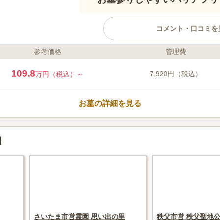
コメント・口コミを
参考価格
管理費
ライフドット編集部のコメント
メモリアルプレイス川口の郷は、
109.8
7,920円（税込）
万円（税込）～
から徒歩約18分、国際興業バス 
の明るい雰囲気が魅力のガーデニ
生前申し込み可能、ペットも埋葬
お墓の詳細を見る
用することができます。リーズナ
す。
口コミ評価
3.7
みんなの評価
口コミ
5
園
新井宿駅からすぐに華屋与兵衛が
70代
男性
霊園の門の前には造園屋さんのがありここ
さいたま市営霊園 思い出の里
秩父市営 秩父聖地