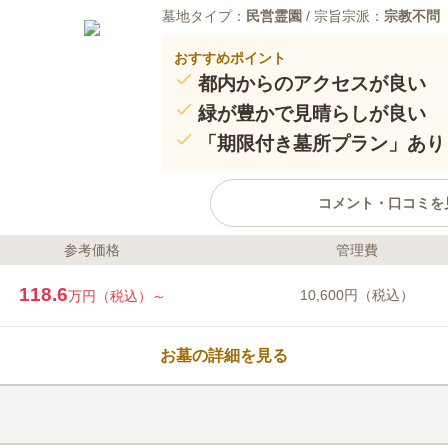
墓地タイプ：
民営霊園
/ 宗旨宗派：
宗教不問
おすすめポイント
都内からのアクセスが良い
緑が豊かで見晴らしが良い
「期限付き墓所プラン」あり
コメント・口コミを
参考価格
管理費
ライフドット編集部のコメント
「メモリアルパーク川口山王」は
118.6
10,600円（税込）
万円（税込）～
もしっかり行き届いている霊園で
ースを設けることでガーデニング
た全区画がゆとり墓所なのでゆっ
お墓の詳細を見る
す。 花と緑が豊かで、見晴らし
すらぎを演出してくれる供花スペ
口コミ評価
理・運営体制がしっかりしていて
4.0
みんなの評価
口コミ
7
を得ています。また埼玉高速鉄道「
墓地の管理事務所に花や線香を売
40代
男性