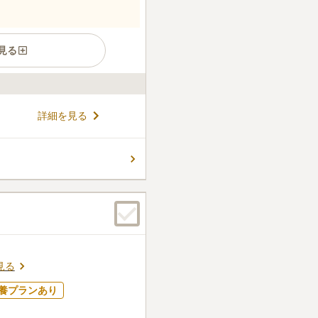
見る
ガーデン祈りの庭園は、「川
詳細を見る
規区画として平成29年3月誕
の霊園です。 四季を彩る美し
な潤いなど季節ごとに楽しめ
コメントの続きを読む
供養形態としては一般墓地のほ
木葬墓地「聖」があります。
、こだわりのある墓石を建て
件
いる売店があるのでとても便
ていくのも苦にならない。食
口コミの続きを読む
見る
養プランあり