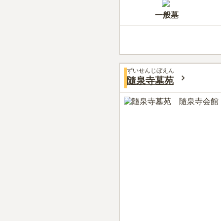
一般墓
ずいせんじぼえん
隨泉寺墓苑