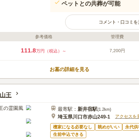
ペットとの共葬が可能
コメント・口コミを
参考価格
管理費
ライフドット編集部のコメント
川口さくら霊園永遠の杜プレアー
111.8
7,200円
万円（税込）～
口さくら霊園永遠の杜」の第2期新
生した埼玉県川口市にある公園型
い花木に囲まれ、園内には緑豊か
お墓の詳細を見る
る花や木も植えられています。 
かに永代供養墓「悠久の碑」や樹
口コミ評価
デザイン墓石の建立もできるので
4.3
みんなの評価
口コミ
2
う
たい方にもおすすめです。
山王
霊園の中にお花やお線香を売って
60代
女性
利である。また、自家用車で行くので持っ
最寄駅：
新井宿
駅
事処も移動が楽なので何処でも行ける。
(
1.2km
)
アクセスを
埼玉県川口市赤山249-1
檀家になる必要なし
眺めがいい
永代供
生前申込できる