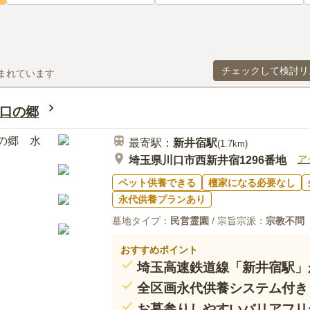
チェックして検討リ
まれています
と
口の郷
最寄駅：
新井宿
駅
(
1.7km
)
ア
埼玉県川口市西新井宿1296番地
ペット供養できる
檀家になる必要なし
永代供養プランあり
墓地タイプ：
民営霊園
/ 宗旨宗派：
宗教不問
おすすめポイント
埼玉高速鉄道線「新井宿駅」
全区画永代供養システム付き
お墓参りしやすいバリアフリ