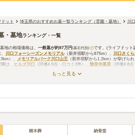
フドット
埼玉県のおすすめお墓一覧ランキング（霊園・墓地）
川
墓・墓地
ランキング・一覧
・墓地の相場価格は、
一般墓
が約
97万円
です。(ライフドット
(墓石代別)
?
は、
川口フォーシーズンメモリアル
（新井宿駅から875m）、
川口さくら
3km）、
メモリアルパーク川口山王
（新井宿駅から1.2km）が挙げら
霊園は、
ヒルズ川口
（評価4.9点・口コミ2件）、
隨泉寺墓苑
（評価4.8
）があります。
もっと見る
・墓地のお墓探しをする際は、自宅からの交通アクセスを確認しつつ、
線香の入手方法などを考慮して選ぶとよいでしょう。資料請求や見学予
樹木葬
納骨堂