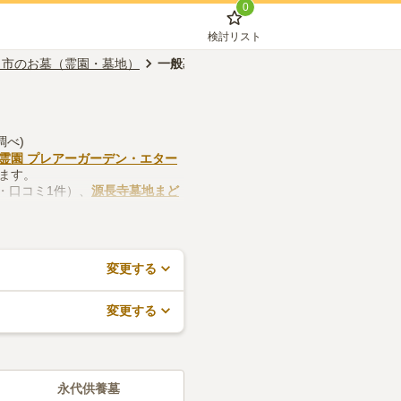
0
検討リスト
口市のお墓（霊園・墓地）
一般墓
調べ)
霊園 プレアーガーデン・エター
れます。
点・口コミ1件）、
源長寺墓地まど
法要施設や管理事務所などの設備
約が無料でできますので、活用し
変更する
変更する
永代供養墓