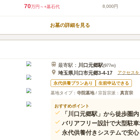
川口フォーシーズンメモリアルは
70
8,000円
万円～
+墓石代
な自然に囲まれた、恒久のやすら
園墓地です。景観の美しさが魅力
売。この度、二期の区画がオープンしました。
お墓の詳細を見る
まれた環境の中にある霊園です。
グ庭園のようになっています。園
口コミ評価
ます。園内の植栽は和と洋がうま
4.0
みんなの評価
口コミ
1
づくりのような花壇もあり、霊園
霊園内でお花、お線香が買える程
60代
男性
墓石の種類やデザインは自由に選
ります。食事などは近くの国道沿いで探す
だわりたいと考えている方におす
最寄駅：
川口元郷
駅
訪れるのが前提ってことでしょう。
(
977m
)
アクセスを
埼玉県川口市元郷3-4-17
永代供養プランあり
生前申込できる
墓地タイプ：
寺院墓地
/ 宗旨宗派：
真言宗
おすすめポイント
「川口元郷駅」から徒歩圏内
バリアフリー設計で大型駐車
永代供養付きシステムで安心