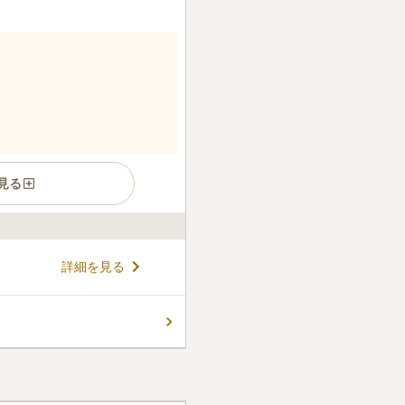
見る
緑に囲まれ、霊園内の手入れ
詳細を見る
す。園内の墓所には供花スペ
のような華やかさを演出。ま
くりお参りすることができま
コメントの続きを読む
の良い公園のような霊園で、や
ースも用意されています。管
安心感があるという点も好評
件
新井宿駅」から徒歩約15分
っているので不便はないが、