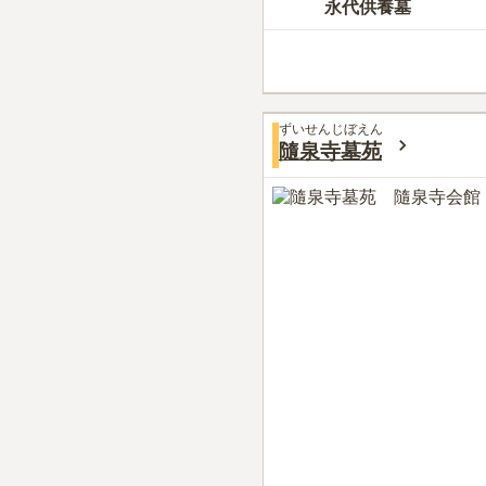
永代供養墓
ずいせんじぼえん
隨泉寺墓苑