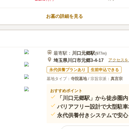
たい方にもおすすめです。
霊園の中にお花やお線香を売って
60代
女性
利である。また、自家用車で行くので持っ
お墓の詳細を見る
事処も移動が楽なので何処でも行ける。
最寄駅：
川口元郷
駅
(
977m
)
アクセスを
埼玉県川口市元郷3-4-17
永代供養プランあり
生前申込できる
墓地タイプ：
寺院墓地
/ 宗旨宗派：
真言宗
おすすめポイント
「川口元郷駅」から徒歩圏内
バリアフリー設計で大型駐車
永代供養付きシステムで安心