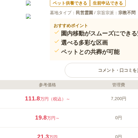
ペット供養できる
生前申込できる
墓地タイプ：
民営霊園
/ 宗旨宗派：
宗教不問
おすすめポイント
園内移動がスムーズにできる
選べる多彩な区画
ペットとの共葬が可能
コメント・口コミを
参考価格
管理費
ライフドット編集部のコメント
川口さくら霊園永遠の杜プレアー
111.8
7,200円
万円（税込）～
口さくら霊園永遠の杜」の第2期新
生した埼玉県川口市にある公園型
い花木に囲まれ、園内には緑豊か
19.8
0円
万円～
る花や木も植えられています。 
かに永代供養墓「悠久の碑」や樹
口コミ評価
デザイン墓石の建立もできるので
21.3
4.3
みんなの評価
口コミ
2
0円
万円