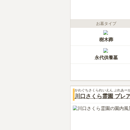
お墓タイプ
樹木葬
永代供養墓
かわぐちさくられいえん ぷれあー
川口さくら霊園 プレ