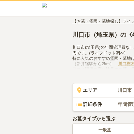
【お墓・霊園・墓地探し】ライ
川口市（埼玉県）の《
川口市(埼玉県)の年間管理費な
円
です。(ライフドット調べ)
特に人気のおすすめ霊園・墓地
（新井宿駅から2km）、
川口樹木
口コミ評価の高い注目のお墓・
（評価4.3点・口コミ2件）、
川
川口市(埼玉県)で年間管理費な
どの設備や管理体制、近隣での
エリア
川口市
で、活用してみてください。
詳細条件
年間管
お墓タイプから選ぶ
一般墓