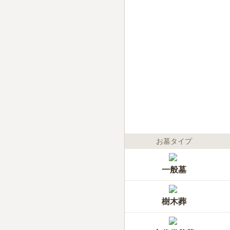
お墓タイプ
一般墓
樹木葬