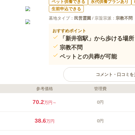
ペット供養できる
永代供養プランあり
生前申込できる
墓地タイプ：
民営霊園
/ 宗旨宗派：
宗教不問
おすすめポイント
「新井宿駅」から歩ける場所
宗教不問
ペットとの共葬が可能
コメント・口コミを
参考価格
管理費
ライフドット編集部のコメント
永久の絆は川口市に新規開園した
70.2
0円
万円～
ス「石神下」バス停からは下車徒
緑豊かな自然に囲まれた霊園で園
えられており、季節ごとの花や木
38.6
0円
万円
代供養墓に対応しています。お墓
お墓の管理を家族に負担させたく
口コミ評価