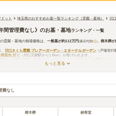
フドット
埼玉県のおすすめお墓一覧ランキング（霊園・墓地）
川
年間管理費なし》のお墓・墓地
ランキング・一覧
しの霊園・墓地の相場価格は、
一般墓
が約
112万円
、
樹木葬
が
(墓石代別)
?
は、
川口さくら霊園 プレアーガーデン・エターナルガーデン
（戸塚安行駅
葬墓地 祈り
（川口元郷駅から1.6km）が挙げられます。
霊園は、
隨泉寺墓苑
（評価4.8点・口コミ1件）、
川口さくら霊園 プレア
もっと見る
口樹木葬墓地 祈り
（評価4.1点・口コミ2件）があります。
しの霊園・墓地のお墓探しをする際は、自宅からの交通アクセスを確認
供花やお線香の入手方法などを考慮して選ぶとよいでしょう。資料請求
理費なし
樹木葬
納骨堂