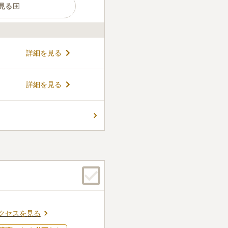
見る
が管理する「隨泉寺墓苑」に
詳細を見る
があります。 400年以上も
が管理している霊園です。住
ち着いた風情があります。 お
コメントの続きを読む
詳細を見る
も建てることが可能です。 敷
や斎場があります。会食室も
墓参りを近い距離であまり移
件
ている方にとって利便性の高
があり、お花やお供え物を購
とお蕎麦屋さんがあります。
口コミの続きを読む
クセスを見る