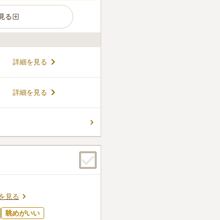
見る
宅地に４００年余年もの歴史
詳細を見る
す。 安土桃山時代に創建され
する霊園です。静かな住宅地
ちでお参りすることができま
コメントの続きを読む
詳細を見る
を信仰している方であれば、誰
す。
件
とお線香に火をつけてくれ、
親近感を感じる。供えたお花
かなくてすむ
口コミの続きを読む
を見る
眺めがいい