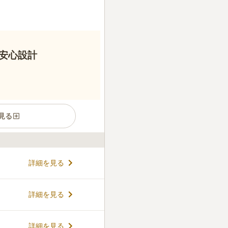
安心設計
見る
ガーデン祈りの庭園は、「川
詳細を見る
規区画として平成29年3月誕
の霊園です。 四季を彩る美し
な潤いなど季節ごとに楽しめ
コメントの続きを読む
詳細を見る
供養形態としては一般墓地のほ
木葬墓地「聖」があります。
、こだわりのある墓石を建て
件
詳細を見る