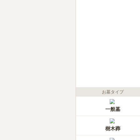
お墓タイプ
一般墓
樹木葬