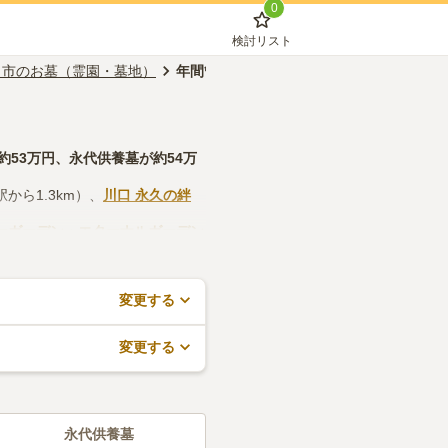
0
検討リスト
口市のお墓（霊園・墓地）
年間管理費なし
約
53万円
、
永代供養墓
が約
54万
から1.3km）、
川口 永久の絆
ーガーデン・エターナルガーデン
しつつ、法要施設や管理事務所な
や見学予約が無料でできますの
変更する
変更する
永代供養墓