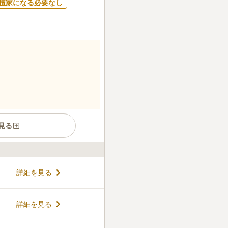
檀家になる必要なし
見る
霊園で、最寄りの国際興業バ
詳細を見る
歩4分でアクセスできます。
内には四季折々の花や木が植
を楽しむことができます。 永
コメントの続きを読む
詳細を見る
の承継者が不在という方や、
ないと考えている方におすす