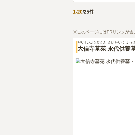
1
-
20
/
25
件
※このページにはPRリンクが含
だいしんじぼえん えいたいくよう
大信寺墓苑 永代供養