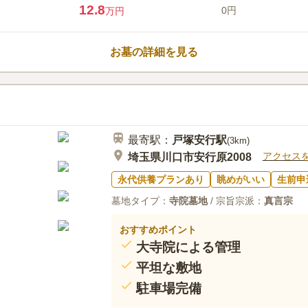
めです。また、永代供養付きも樹
12.8
3.4
みんなの評価
口コミ
2
0円
万円
ながら静かに眠りたいという方の
近くに花屋さんもあるので便利で
40代
男性
ミリーレストランが何件もあるのでとても
お墓の詳細を見る
最寄駅：
戸塚安行
駅
(
3km
)
アクセス
埼玉県川口市安行原2008
永代供養プランあり
眺めがいい
生前申
墓地タイプ：
寺院墓地
/ 宗旨宗派：
真言宗
おすすめポイント
大寺院による管理
平坦な敷地
駐車場完備