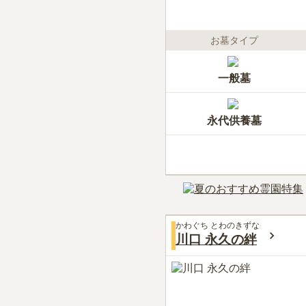
お墓タイプ
一般墓
永代供養墓
かわぐち とわのきずな
川口 永久の絆