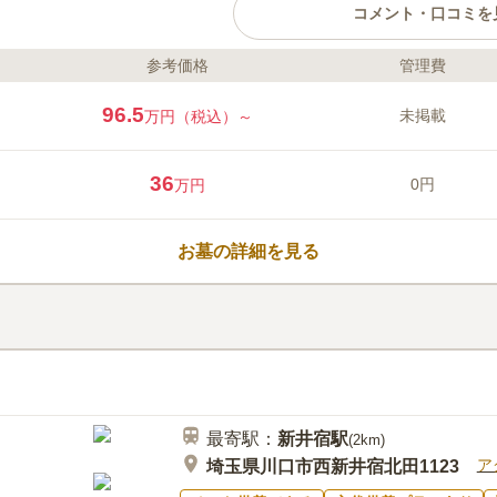
コメント・口コミを
参考価格
管理費
ライフドット編集部のコメント
川口市にある真言宗智山派のお寺
96.5
未掲載
万円（税込）～
は、将来も安心の永代供養付き墓地
前から続く長い寺歴をもつ隨泉寺
宅地の中にあり、園内はとても落
36
0円
万円
墓は和型墓石と洋型墓石のどちら
地内にある隨泉寺会館には管理棟
口コミ評価
設けられています。法要・会食・
4.8
みんなの評価
口コミ
1
お墓の詳細を見る
動することなく済ませたいと考え
バス停の近くにスーパーサミット
60代
女性
い環境です。
入することができます。お墓から少し歩く
最寄駅：
新井宿
駅
(
2km
)
ア
埼玉県川口市西新井宿北田1123