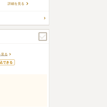
木葬もあります。緑に囲まれ
件
詳細を見る
ニーズに応えています。
す。近くに食事ができるファ
便利だと思います。
口コミの続きを読む
を見る
込できる