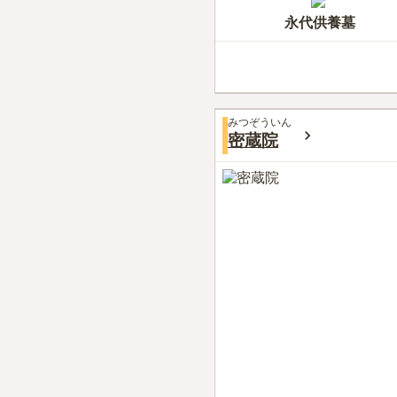
永代供養墓
みつぞういん
密蔵院