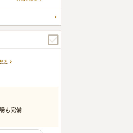
いる売店があるのでとても便
ていくのも苦にならない。食
口コミの続きを読む
見る
場も完備