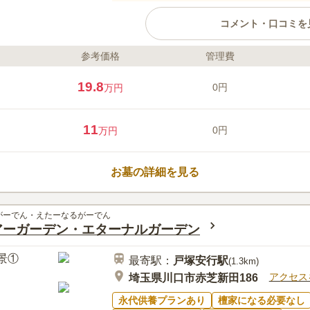
コメント・口コミを
参考価格
管理費
ライフドット編集部のコメント
日当たりの良い、明るく閑静な住
19.8
0円
万円
を誇る風格と由緒ある寺院墓地で
たと伝えられている大信寺が管理
の中にあるので、落ち着いた気持
11
0円
万円
す。 宗教は浄土宗です。浄土宗
でもお墓を申し込むことができま
口コミ評価
4.0
みんなの評価
口コミ
1
お墓の詳細を見る
特別なことはあまりないが、行く
50代
女性
ちょっとしたお菓子やジュースをくれるの
がーでん・えたーなるがーでん
は枯れたらお掃除してくれるので何度も行
アーガーデン・エターナルガーデン
最寄駅：
戸塚安行
駅
(
1.3km
)
アクセス
埼玉県川口市赤芝新田186
永代供養プランあり
檀家になる必要なし