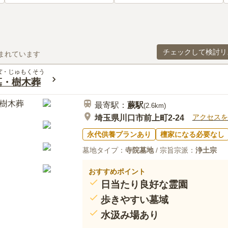
チェックして検討リ
まれています
ぼ・じゅもくそう
墓・樹木葬
最寄駅：
蕨
駅
(
2.6km
)
アクセスを
埼玉県川口市前上町2-24
永代供養プランあり
檀家になる必要なし
墓地タイプ：
寺院墓地
/ 宗旨宗派：
浄土宗
おすすめポイント
日当たり良好な霊園
歩きやすい墓域
水汲み場あり