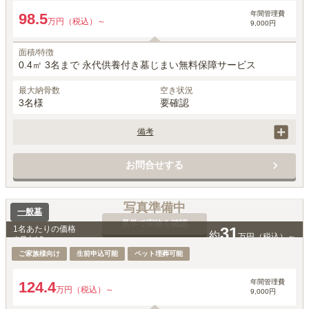
年間管理費
98.5
万円（税込）～
9,000円
面積/特徴
0.4㎡ 3名まで 永代供養付き墓じまい無料保障サービス
最大納骨数
空き状況
3名様
要確認
備考
価格には、永代使用料、墓石費用、工事費用、お墓じまい保障サービ
ス、家名彫刻、建立者名彫刻費用が含まれています。

お問合せする
ペットもいっしょにご納骨可能です。
写真準備中
一般墓
見学で実物を確認
1名あたりの価格
31
約
万円（税込）～
※最大
4
名
ご家族様向け
生前申込可能
ペット埋葬可能
年間管理費
124.4
万円（税込）～
9,000円