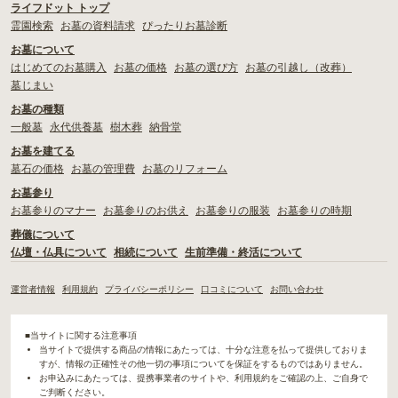
ライフドット トップ
霊園検索
お墓の資料請求
ぴったりお墓診断
お墓について
はじめてのお墓購入
お墓の価格
お墓の選び方
お墓の引越し（改葬）
墓じまい
お墓の種類
一般墓
永代供養墓
樹木葬
納骨堂
お墓を建てる
墓石の価格
お墓の管理費
お墓のリフォーム
お墓参り
お墓参りのマナー
お墓参りのお供え
お墓参りの服装
お墓参りの時期
葬儀について
仏壇・仏具について
相続について
生前準備・終活について
運営者情報
利用規約
プライバシーポリシー
口コミについて
お問い合わせ
■当サイトに関する注意事項
当サイトで提供する商品の情報にあたっては、十分な注意を払って提供しておりま
すが、情報の正確性その他一切の事項についてを保証をするものではありません。
お申込みにあたっては、提携事業者のサイトや、利用規約をご確認の上、ご自身で
ご判断ください。