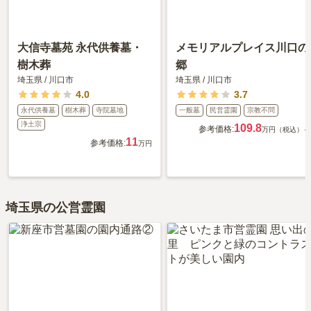
大信寺墓苑 永代供養墓・
メモリアルプレイス川口の
樹木葬
郷
埼玉県
/
川口市
埼玉県
/
川口市
4.0
3.7
永代供養墓
樹木葬
寺院墓地
一般墓
民営霊園
宗教不問
浄土宗
109.8
参考価格:
万円（税込）～
11
参考価格:
万円
埼玉県の公営霊園