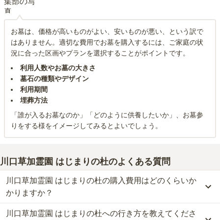
お墓は、価格が高いものがよい、安いものが悪い、という訳で
はありません。適切な費用でお墓を購入するには、ご家庭の状
況に合った区画やプランを選択することがポイントです。
利用人数やお墓の大きさ
墓石の種類やデザイン
利用期間
埋葬方法
「誰が入るお墓なのか」「どのように供養したいか」、お墓参
りをする様をイメージしてみるとよいでしょう。
川口草加霊園 はじまりの杜
のよくある質問
川口草加霊園 はじまりの杜の購入費用はどのくらいか
かりますか？
川口草加霊園 はじまりの杜への行き方を教えてくださ
川口草加霊園 はじまりの杜では、一般墓が約86.6万円から、樹木葬