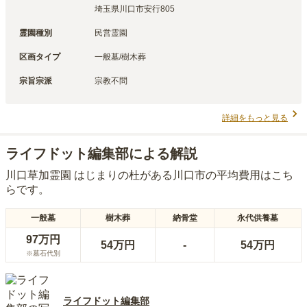
埼玉県川口市安行805
霊園種別
民営霊園
区画タイプ
一般墓/樹木葬
宗旨宗派
宗教不問
詳細をもっと見る
ライフドット編集部による解説
川口草加霊園 はじまりの杜
がある
川口市
の平均費用はこち
らです。
一般墓
樹木葬
納骨堂
永代供養墓
97万円
54万円
-
54万円
※墓石代別
ライフドット編集部