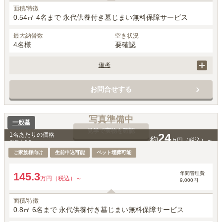
面積/特徴
0.54㎡ 4名まで 永代供養付き墓じまい無料保障サービス
最大納骨数
空き状況
4名様
要確認
備考
価格には、永代使用料、墓石費用、工事費用、お墓じまい保障サービ
ス、家名彫刻、建立者名彫刻費用が含まれています。

お問合せする
ペットもいっしょにご納骨可能です。
写真準備中
一般墓
見学で実物を確認
1名あたりの価格
24
約
万円（税込）～
※最大
6
名
ご家族様向け
生前申込可能
ペット埋葬可能
年間管理費
145.3
万円（税込）～
9,000円
面積/特徴
0.8㎡ 6名まで 永代供養付き墓じまい無料保障サービス