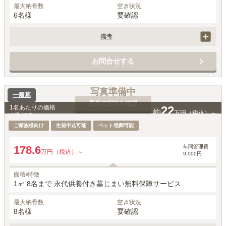
最大納骨数
空き状況
6名様
要確認
備考
価格には、永代使用料、墓石費用、工事費用、お墓じまい保障サービ
ス、家名彫刻、建立者名彫刻費用が含まれています。

お問合せする
ペットもいっしょにご納骨可能です。
写真準備中
一般墓
見学で実物を確認
1名あたりの価格
22
約
万円（税込）～
※最大
8
名
ご家族様向け
生前申込可能
ペット埋葬可能
年間管理費
178.6
万円（税込）～
9,000円
面積/特徴
1㎡ 8名まで 永代供養付き墓じまい無料保障サービス
最大納骨数
空き状況
8名様
要確認