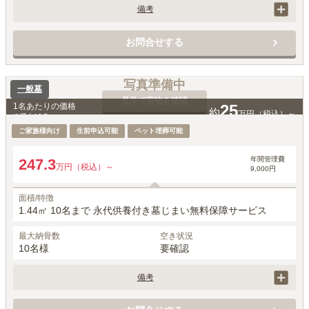
備考
価格には、永代使用料、墓石費用、工事費用、お墓じまい保障サービ
ス、家名彫刻、建立者名彫刻費用が含まれています。

お問合せする
ペットもいっしょにご納骨可能です。
写真準備中
一般墓
見学で実物を確認
1名あたりの価格
25
約
万円（税込）～
※最大
10
名
ご家族様向け
生前申込可能
ペット埋葬可能
年間管理費
247.3
万円（税込）～
9,000円
面積/特徴
1.44㎡ 10名まで 永代供養付き墓じまい無料保障サービス
最大納骨数
空き状況
10名様
要確認
備考
価格には、永代使用料、墓石費用、工事費用、お墓じまい保障サービ