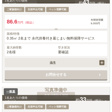
1名あたりの価格
43
約
万円（税込）
※最大
2
名
ご家族様向け
生前申込可能
ペット埋葬可能
年間管理費
86.6
万円（税込）
9,000円
面積/特徴
0.35㎡ 2名まで 永代供養付き墓じまい無料保障サービス
最大納骨数
空き状況
2名様
要確認
備考
価格には、永代使用料、墓石費用、工事費用、お墓じまい保障サービ
ス、家名彫刻、建立者名彫刻費用が含まれています。

お問合せする
ペットもいっしょにご納骨可能です。
写真準備中
一般墓
見学で実物を確認
1名あたりの価格
33
約
万円（税込）～
※最大
3
名
ご家族様向け
生前申込可能
ペット埋葬可能