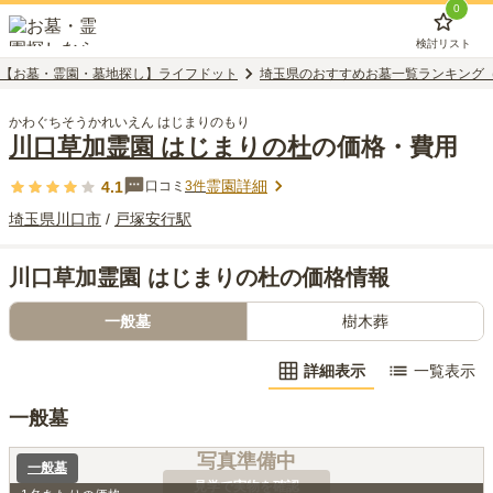
0
検討リスト
【お墓・霊園・墓地探し】ライフドット
埼玉県のおすすめお墓一覧ランキング
かわぐちそうかれいえん はじまりのもり
川口草加霊園 はじまりの杜
の価格・費用
霊園詳細
4.1
口コミ
3
件
埼玉県
川口市
/
戸塚安行
駅
川口草加霊園 はじまりの杜の価格情報
一般墓
樹木葬
詳細表示
一覧表示
一般墓
写真準備中
一般墓
見学で実物を確認