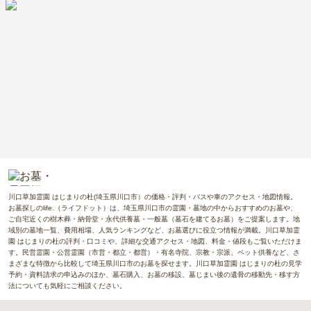
川口草加霊園 はじまりの杜(埼玉県川口市）の価格・評判・バスや車のアクセス・地図情報。
お墓探しのlife.（ライフドット）は、埼玉県川口市の霊園・墓地の中からおすすめのお墓や、
ご自宅近くの樹木葬・納骨堂・永代供養墓・一般墓（墓石を建てるお墓）をご提案します。地
域別の墓地一覧、費用相場、人気ランキングなど、お墓選びに役立つ情報が満載。川口草加霊
園 はじまりの杜の評判・口コミや、詳細な交通アクセス・地図、料金・値段もご覧いただけま
す。民営霊園・公営霊園（市営・都立・都営）・有名寺院、宗教・宗派、ペット供養など、さ
まざまな特徴から比較して埼玉県川口市のお墓を探せます。川口草加霊園 はじまりの杜の見学
予約・資料請求の申込みのほか、墓石購入、お墓の移設、墓じまい後の遺骨の移動先・移す方
法についても気軽にご相談ください。