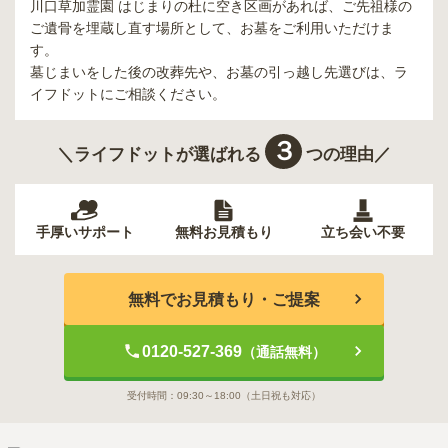
川口草加霊園 はじまりの杜
に空き区画があれば、ご先祖様の
ご遺骨を埋蔵し直す場所として、お墓をご利用いただけま
す。
墓じまいをした後の改葬先や、お墓の引っ越し先選びは、ラ
イフドットにご相談ください。
３
＼ライフドットが選ばれる
つの理由／
手厚いサポート
無料お見積もり
立ち会い不要
無料でお見積もり・ご提案
0120-527-369
（通話無料）
受付時間：
09:30～18:00
（土日祝も対応）