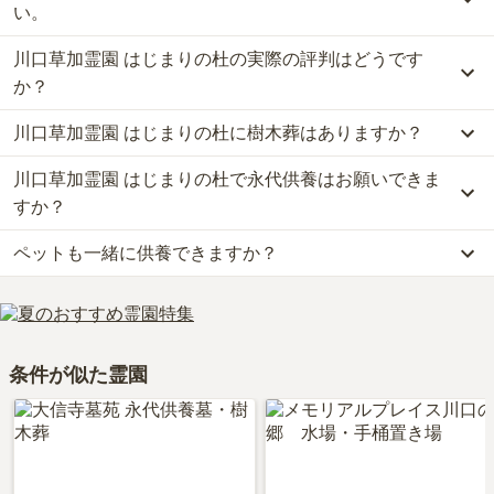
が約7万円からお求めいただけます。
い。
なお、川口草加霊園 はじまりの杜がある埼玉県の相場は、一般墓が
川口草加霊園 はじまりの杜の実際の評判はどうです
約97万円（墓石代別途）、樹木葬が約54万円です。
公共交通機関の場合、埼玉高速鉄道「戸塚安行駅」から徒歩約10分
お墓は、価格が高いものがよい、安いものが悪い、という訳ではあ
です。
か？
りません。大切なのは、ご家族が心から納得し、安心してお参りで
車の場合、首都高速川口線「安行インター」から車で約5分です。
きる場所を選ぶことです。
川口草加霊園 はじまりの杜に樹木葬はありますか？
詳しいルートや地図は、本ページの「地図・交通アクセス」欄をご
当サイトに寄せられた総合評価は、4.1点です。特に周辺施設が高
確認ください。
く評価されています。
川口草加霊園 はじまりの杜で永代供養はお願いできま
はい、川口草加霊園 はじまりの杜には4種類の樹木葬がございま
利用者様からは「周辺環境については、自然がとても豊かな環境に
す。
すか？
あり、食事をするとこともありますので、とてもよいと思いまし
費用は、約7万円からとなっております。
た。」といったお声をいただいております。
ペットも一緒に供養できますか？
川口草加霊園 はじまりの杜がある埼玉県の樹木葬の相場価格は、約
はい、川口草加霊園 はじまりの杜は永代供養に対応しています。
54万円です。
費用は、約7万円からとなっております。
はい、川口草加霊園 はじまりの杜はペット供養に対応しておりま
樹木葬
について詳しく知りたい方は『
樹木葬とは？費用相場・メリ
川口草加霊園 はじまりの杜がある埼玉県の永代供養墓の相場価格
す。
ット＆デメリット・仕組みを解説
』をご覧ください。
は、約54万円です。
大切な家族の一員であるペットも供養できるプランをご用意してお
永代供養について詳しく知りたい方は『
永代供養墓をわかりやすく
条件が似た霊園
りますので、資料請求で詳細条件をご確認ください。
解説！
』をご覧ください。