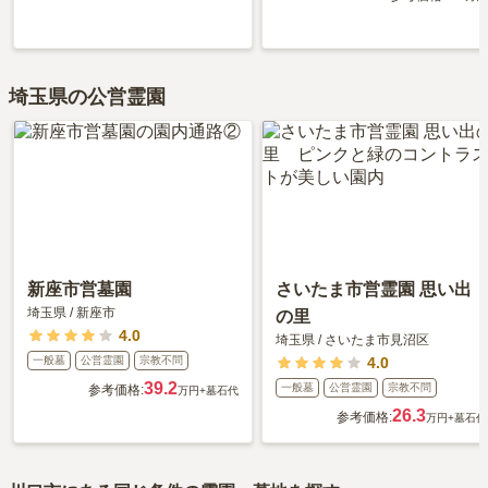
埼玉県の公営霊園
新座市営墓園
さいたま市営霊園 思い出
埼玉県
/
新座市
の里
4.0
埼玉県
/
さいたま市見沼区
一般墓
公営霊園
宗教不問
4.0
39.2
一般墓
公営霊園
宗教不問
参考価格:
万円
+墓石代
26.3
参考価格:
万円
+墓石代