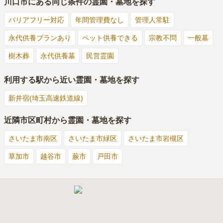
川口市
にある同じ条件の霊園・墓地を探す
バリアフリー対応
年間管理費なし
管理人常駐
永代供養プランあり
ペット供養できる
宗教不問
一般墓
樹木葬
永代供養墓
民営霊園
利用する駅から近い霊園・墓地を探す
新井宿(埼玉高速鉄道線)
近隣市区町村から霊園・墓地を探す
さいたま市南区
さいたま市緑区
さいたま市岩槻区
草加市
越谷市
蕨市
戸田市