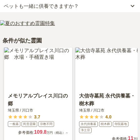
費用は、約38.6万円からとなっております。
います。」といったお声をいただいております。
詳しいルートや地図は、本ページの「地図・交通アクセス」欄をご
ペットも一緒に供養できますか？
はい、川口 永久の絆は永代供養に対応しています。
川口 永久の絆がある埼玉県の樹木葬の相場価格は、約58万円で
確認ください。
費用は、約12.8万円からとなっております。
す。
はい、川口 永久の絆はペット供養に対応しております。
川口 永久の絆がある埼玉県の永代供養墓の相場価格は、約65万円
樹木葬
について詳しく知りたい方は『
樹木葬とは？費用相場・メリ
大切な家族の一員であるペットも供養できるプランをご用意してお
です。
ット＆デメリット・仕組みを解説
』をご覧ください。
りますので、資料請求で詳細条件をご確認ください。
永代供養について詳しく知りたい方は『
永代供養墓をわかりやすく
条件が似た霊園
解説！
』をご覧ください。
メモリアルプレイス川口の
大信寺墓苑 永代供養墓・
郷
樹木葬
埼玉県
/
川口市
埼玉県
/
川口市
3.7
4.0
一般墓
民営霊園
宗教不問
永代供養墓
樹木葬
寺院墓地
浄土宗
109.8
参考価格:
万円（税込）～
11
参考価格:
万円