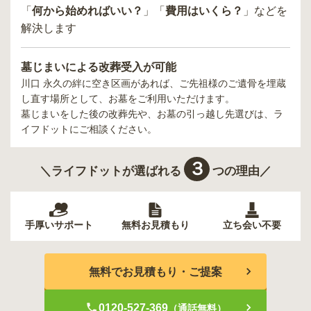
「
何から始めればいい？
」「
費用はいくら？
」などを
解決します
墓じまいによる改葬受入が可能
川口 永久の絆
に空き区画があれば、ご先祖様のご遺骨を埋蔵
し直す場所として、お墓をご利用いただけます。
墓じまいをした後の改葬先や、お墓の引っ越し先選びは、ラ
イフドットにご相談ください。
３
＼ライフドットが選ばれる
つの理由／
手厚いサポート
無料お見積もり
立ち会い不要
無料でお見積もり・ご提案
0120-527-369
（通話無料）