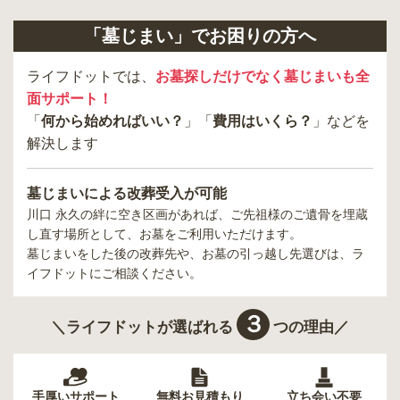
「墓じまい」でお困りの方へ
ライフドットでは、
お墓探しだけでなく墓じまいも全
面サポート！
「
何から始めればいい？
」「
費用はいくら？
」などを
解決します
墓じまいによる改葬受入が可能
川口 永久の絆
に空き区画があれば、ご先祖様のご遺骨を埋蔵
し直す場所として、お墓をご利用いただけます。
墓じまいをした後の改葬先や、お墓の引っ越し先選びは、ラ
イフドットにご相談ください。
３
＼ライフドットが選ばれる
つの理由／
手厚いサポート
無料お見積もり
立ち会い不要