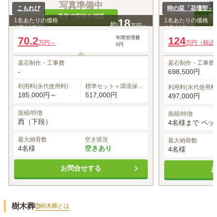
写真準備中
こもれび
時の栞「花壇型」
見学で実物を確認
見
1名あたりの価格
18
1名あたりの価格
約
万円～
※最大
4
名
※最大
4
名
70.2
年間管理費
124
万円～
万円（税込
0円
墓石制作・工事費
墓石制作・工事費
-
698,500円
利用料(永代使用料)
標準セット＋環境保全
利用料(永代使用料
費
185,000円～
517,000円
497,000円
面積/特徴
面積/特徴
西（下段）
4名様まで ペ
最大納骨数
空き状況
最大納骨数
4名様
空きあり
4名様
お問合せする
樹木葬
樹木葬
とは