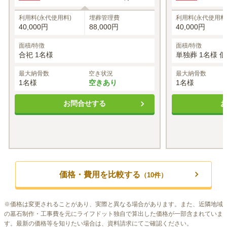
1名あたりの価格
12.8
1名あたりの価格
万円
※最大
1
名
※最大
1
名
利用料(永代使用料)
埋葬管理費
利用料(永代使用料
40,000円
88,000円
40,000円
面積/特徴
面積/特徴
合祀 1名様
単独葬 1名様 
最大納骨数
空き状況
最大納骨数
1名様
空きあり
1名様
お問合せする
価格・費用を比較する
（
10
件）
※
価格は変更されることがあり、実際と異なる場合があります。また、近隣地域
の墓石制作・工事費を元にライフドット独自で算出した価格が一部含まれていま
す。最新の価格等を知りたい場合は、資料請求にてご確認ください。