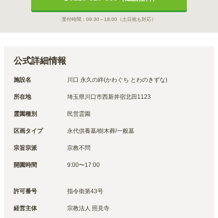
受付時間：
09:30～18:00
（土日祝も対応）
公式詳細情報
施設名
川口 永久の絆(かわぐち とわのきずな)
所在地
埼玉県川口市西新井宿北田1123
霊園種別
民営霊園
区画タイプ
永代供養墓/樹木葬/一般墓
宗旨宗派
宗教不問
開園時間
9:00〜17:00

許可番号
指令衛第43号 
経営主体
宗教法人 照見寺