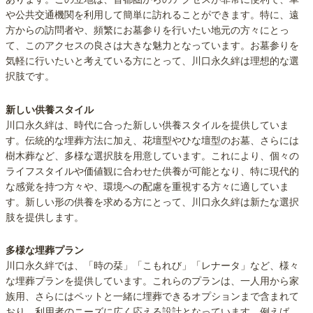
や公共交通機関を利用して簡単に訪れることができます。特に、遠
方からの訪問者や、頻繁にお墓参りを行いたい地元の方々にとっ
て、このアクセスの良さは大きな魅力となっています。お墓参りを
気軽に行いたいと考えている方にとって、川口永久絆は理想的な選
択肢です。
新しい供養スタイル
川口永久絆は、時代に合った新しい供養スタイルを提供していま
す。伝統的な埋葬方法に加え、花壇型やひな壇型のお墓、さらには
樹木葬など、多様な選択肢を用意しています。これにより、個々の
ライフスタイルや価値観に合わせた供養が可能となり、特に現代的
な感覚を持つ方々や、環境への配慮を重視する方々に適していま
す。新しい形の供養を求める方にとって、川口永久絆は新たな選択
肢を提供します。
多様な埋葬プラン
川口永久絆では、「時の栞」「こもれび」「レナータ」など、様々
な埋葬プランを提供しています。これらのプランは、一人用から家
族用、さらにはペットと一緒に埋葬できるオプションまで含まれて
おり、利用者のニーズに広く応える設計となっています。例えば、