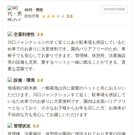
2018年9月
回答
40代
・
男性
3.0
総合評価
交通利便性
3.0
川口ジャンクションのすぐ近くにあり駐車場も併設しているた
め車でのお参りに大変便利です。園内バリアフリーのため、車
椅子でも安心してお参りできます。管理棟、休憩所、法要施設
等の設備も充実。愛するペットと一緒に眠ることができる、貴
重な霊園です。
設備・環境
3.0
地域初の樹木葬、一般墓地は共に最愛のペットと共にお入りい
ただけます。川口ジャンクションすぐ近く、駐車場も併設して
いるため車でのお参りに大変便利です。園内は全面バリアフリ
ーとなっており、小さなお子様からお年を召した方、お身体が
不自由な方も安心してお越しいただけます
管理状況
3.0
管理棟、法要施設、休憩所が園内に併設されており充実の設備