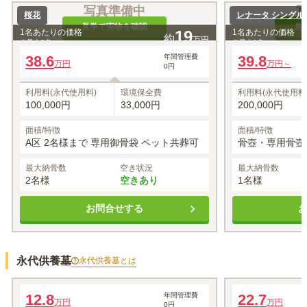
写真準備中
桜花
レナータ シングル
見学で実物を確認
見
1名あたりの価格
19
1名あたりの価格
約
万円
※最大
2
名
※最大
1
名
38.6
年間管理費
39.8
万円
万円～
0円
利用料(永代使用料)
環境保全費
利用料(永代使用料
100,000円
33,000円
200,000円
面積/特徴
面積/特徴
A区 2名様まで 専用御骨袋 ペット共葬可
骨壺・専用骨壺
最大納骨数
空き状況
最大納骨数
2名様
空きあり
1名様
お問合せする
永代供養墓
永代供養墓
とは
エルノア
エルノア
12.8
年間管理費
22.7
万円
万円
0円