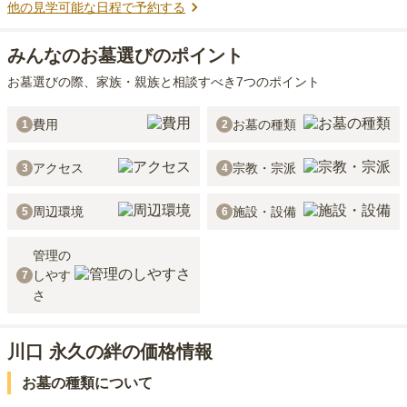
他の見学可能な日程で予約する
みんなのお墓選びのポイント
お墓選びの際、家族・親族と相談すべき7つのポイント
費用
お墓の種類
1
2
アクセス
宗教・宗派
3
4
周辺環境
施設・設備
5
6
管理の
しやす
7
さ
川口 永久の絆の価格情報
お墓の種類について