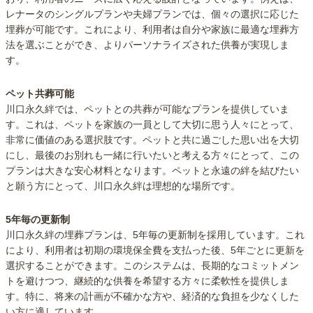
レナータのシングルプランや夫婦プランでは、個々の選択に応じた
埋葬が可能です。これにより、利用者は自分や家族に最適な埋葬方
法を選ぶことができ、よりパーソナライズされた供養が実現しま
す。
ペット共葬可能
川口永久絆では、ペットとの共葬が可能なプランを提供していま
す。これは、ペットを家族の一員として大切に思う人々にとって、
非常に価値のある選択肢です。ペットと共に過ごした思い出を大切
にし、最後のお別れも一緒に行いたいと考える方々にとって、この
プランは大きな安心材料となります。ペットと永遠の絆を結びたい
と願う方にとって、川口永久絆は理想的な場所です。
5年毎の更新制
川口永久絆の埋葬プランは、5年毎の更新制を採用しています。これ
により、利用者は初期の環境保全費を支払った後、5年ごとに更新を
選択することができます。このシステムは、長期的なコミットメン
トを避けつつ、継続的な供養を希望する方々に柔軟性を提供しま
す。特に、将来の計画が不確かな方や、経済的な負担を少なくした
い方に適しています。