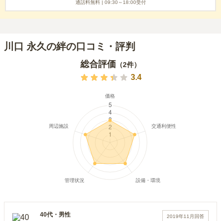
通話料無料 |
09:30～18:00
受付
川口 永久の絆の口コミ・評判
総合評価
（
2
件）
3.4
40代
・
男性
2019年11月
回答