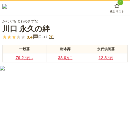
0
検討リスト
かわぐち とわのきずな
川口 永久の絆
3.4
口コミ
2
件
一般墓
樹木葬
永代供養墓
70.2
38.6
12.8
万円～
万円
万円