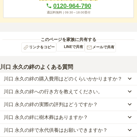
0120-964-790
通話料無料 |
09:30～18:00
受付
このページを家族に共有する
LINEで共有
リンクをコピー
メールで共有
川口 永久の絆
のよくある質問
川口 永久の絆の購入費用はどのくらいかかりますか？
川口 永久の絆への行き方を教えてください。
川口 永久の絆では、一般墓が約70.2万円から、樹木葬が約38.6万円
から、永代供養墓が約12.8万円からお求めいただけます。
川口 永久の絆の実際の評判はどうですか？
公共交通機関の場合、埼玉高速鉄道「新井宿駅」から徒歩約16分・
なお、川口 永久の絆がある埼玉県の相場は、一般墓が約64万円
埼玉高速鉄道「新井宿駅」から バス「東浦82」東浦和駅行 石神下
（墓石代別途）、樹木葬が約58万円、永代供養墓が約65万円です。
川口 永久の絆に樹木葬はありますか？
当サイトに寄せられた総合評価は、3.4点です。
から徒歩4分です。
お墓は、価格が高いものがよい、安いものが悪い、という訳ではあ
利用者様からは「近くに花屋さんもあるので便利です。近くに食事
車の場合、東京外環自動車道「川口東インター」から車で約1分で
りません。大切なのは、ご家族が心から納得し、安心してお参りで
川口 永久の絆で永代供養はお願いできますか？
はい、川口 永久の絆には5種類の樹木葬がございます。
ができるファミリーレストランが何件もあるのでとても便利だと思
す。
きる場所を選ぶことです。