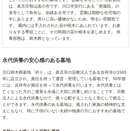
は、真言宗智山派の寺です。川口市安行にある「密蔵院」の
末寺として有名な、由緒ある寺です。 霊園は閑静な住宅地の
中にあります。周りに高い建物がないため、明るい雰囲気で
す。 園内には手入れされた花や樹木にあふれています。お参
りをする季節ごとに、その時期の花や樹木を楽しめます。 供
養形態は、樹木葬となっています。
永代供養の安心感のある墓地
川口樹木葬墓地「祈り」は、真言宗の宗教法人である吉祥寺が1583
年に設立され、責任を持って運営・管理している墓地です。50年後
には、吉祥寺が責任を持って永代供養を行います。永代供養とは、
亡くなった方のご遺骨を永遠に大切に供養し続けることです。宗教
法人による永代供養なので、後々心配することなく安心して眠るこ
とができます。永代供養のある墓地は、遺された家族の精神的な支
えにもなり、特に子供のいない夫婦や独身の方におすすめの墓地で
す。