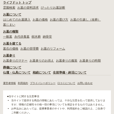
ライフドット トップ
霊園検索
お墓の資料請求
ぴったりお墓診断
お墓について
はじめてのお墓購入
お墓の価格
お墓の選び方
お墓の引越し（改葬）
墓じまい
お墓の種類
一般墓
永代供養墓
樹木葬
納骨堂
お墓を建てる
墓石の価格
お墓の管理費
お墓のリフォーム
お墓参り
お墓参りのマナー
お墓参りのお供え
お墓参りの服装
お墓参りの時期
葬儀について
仏壇・仏具について
相続について
生前準備・終活について
運営者情報
利用規約
プライバシーポリシー
口コミについて
お問い合わせ
■当サイトに関する注意事項
当サイトで提供する商品の情報にあたっては、十分な注意を払って提供しておりま
すが、情報の正確性その他一切の事項についてを保証をするものではありません。
お申込みにあたっては、提携事業者のサイトや、利用規約をご確認の上、ご自身で
ご判断ください。