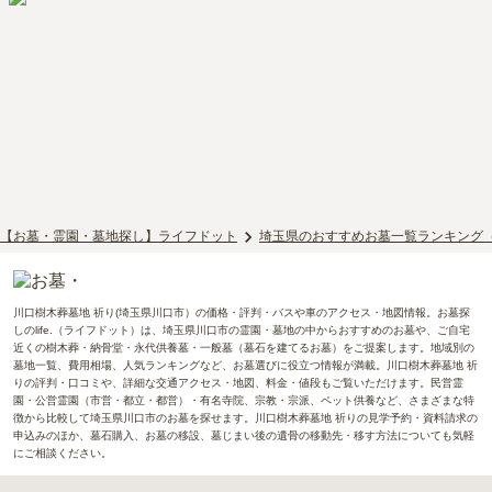
【お墓・霊園・墓地探し】ライフドット
埼玉県のおすすめお墓一覧ランキング
川口樹木葬墓地 祈り(埼玉県川口市）の価格・評判・バスや車のアクセス・地図情報。お墓探
しのlife.（ライフドット）は、埼玉県川口市の霊園・墓地の中からおすすめのお墓や、ご自宅
近くの樹木葬・納骨堂・永代供養墓・一般墓（墓石を建てるお墓）をご提案します。地域別の
墓地一覧、費用相場、人気ランキングなど、お墓選びに役立つ情報が満載。川口樹木葬墓地 祈
りの評判・口コミや、詳細な交通アクセス・地図、料金・値段もご覧いただけます。民営霊
園・公営霊園（市営・都立・都営）・有名寺院、宗教・宗派、ペット供養など、さまざまな特
徴から比較して埼玉県川口市のお墓を探せます。川口樹木葬墓地 祈りの見学予約・資料請求の
申込みのほか、墓石購入、お墓の移設、墓じまい後の遺骨の移動先・移す方法についても気軽
にご相談ください。