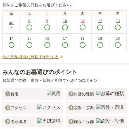
見学をご希望の日程をお選びください。
金
土
日
月
火
水
木
8
9
10
11
12
13
7
8
/
×
14
15
16
17
18
19
20
他の見学可能な日程で予約する
みんなのお墓選びのポイント
お墓選びの際、家族・親族と相談すべき7つのポイント
費用
お墓の種類
1
2
アクセス
宗教・宗派
3
4
周辺環境
施設・設備
5
6