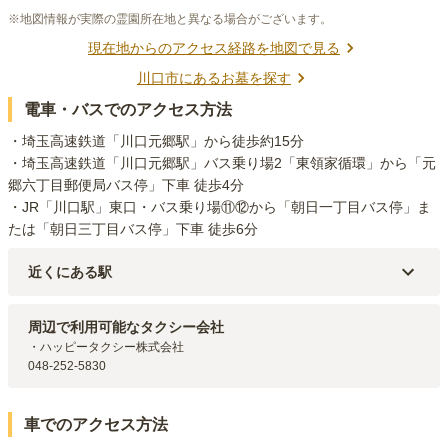
※地図情報が実際の霊園所在地と異なる場合がございます。
現在地からのアクセス経路を地図で見る
川口市
にあるお墓を探す
電車・バスでのアクセス方法
・埼玉高速鉄道「川口元郷駅」から徒歩約15分

・埼玉高速鉄道「川口元郷駅」バス乗り場2「東領家循環」から「元
郷六丁目郵便局バス停」下車 徒歩4分

・JR「川口駅」東口・バス乗り場⑪⑫から「朝日一丁目バス停」ま
たは「朝日三丁目バス停」下車 徒歩6分
近くにある駅
埼玉高速鉄道線
川口元郷
駅（
1.6km
）
埼玉高速鉄道線
南鳩ヶ谷
駅（
2km
）
周辺で利用可能なタクシー会社
・ハッピータクシー株式会社

048-252-5830
車でのアクセス方法