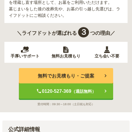
を埋蔵し直す場所として、お墓をご利用いただけます。
墓じまいをした後の改葬先や、お墓の引っ越し先選びは、ラ
イフドットにご相談ください。
３
＼ライフドットが選ばれる
つの理由／
手厚いサポート
無料お見積もり
立ち会い不要
無料でお見積もり・ご提案
0120-527-369
（通話無料）
受付時間：
09:30～18:00
（土日祝も対応）
公式詳細情報