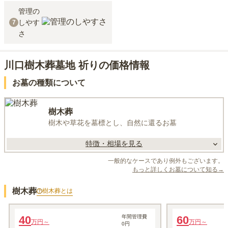
管理の
しやす
7
さ
川口樹木葬墓地 祈りの価格情報
お墓の種類について
樹木葬
樹木や草花を墓標とし、自然に還るお墓
特徴・相場を見る
一般的なケースであり例外もございます。
もっと詳しくお墓について知る→
樹木葬
樹木葬
とは
2霊区画
3霊区画
40
年間管理費
60
万円～
万円～
0円