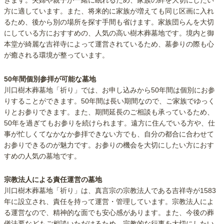
きます。夫婦や親子が一緒に眠れるため、家族の絆を大切にしたい
方に適しています。また、将来的に家族が増えても同じ区画に入れ
るため、後から別の場所を探す手間も省けます。家族団らんを大切
にしている方におすすめの、人気の高い樹木葬墓地です。境内と御
本堂が綺麗な吉祥寺によって運営されているため、墓参りの際も心
が癒される環境が整っています。
50年間個別参拝が可能な墓地
川口樹木葬墓地「祈り」では、お申し込みから50年間は個別にお参
りすることができます。50年間は長い期間なので、ご家族でゆっく
りとお参りできます。また、期間延長のご相談も承っているため、
50年を過ぎてもお参りを続けられます。遠方に住んでいる方や、仕
事が忙しくてなかなか参拝できない方でも、自分の都合に合わせて
お参りできるのが魅力です。お参りの機会を大切にしたい方におす
すめの人気の墓地です。
宗教法人による責任運営の墓地
川口樹木葬墓地「祈り」は、真言宗の宗教法人である吉祥寺が1583
年に設立され、責任を持って運営・管理しています。宗教法人によ
る運営なので、精神的な面でも安心感があります。また、今後の葬
儀法要などもご相談いただけるため、宗教的な行事を大切にしたい