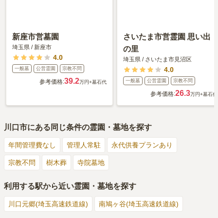
新座市営墓園
さいたま市営霊園 思い出
埼玉県
/
新座市
の里
4.0
埼玉県
/
さいたま市見沼区
一般墓
公営霊園
宗教不問
4.0
39.2
一般墓
公営霊園
宗教不問
参考価格:
万円
+墓石代
26.3
参考価格:
万円
+墓石代
川口市
にある同じ条件の霊園・墓地を探す
年間管理費なし
管理人常駐
永代供養プランあり
宗教不問
樹木葬
寺院墓地
利用する駅から近い霊園・墓地を探す
川口元郷(埼玉高速鉄道線)
南鳩ヶ谷(埼玉高速鉄道線)