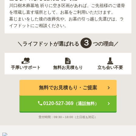
川口樹木葬墓地 祈り
に空き区画があれば、ご先祖様のご遺骨
を埋蔵し直す場所として、お墓をご利用いただけます。
墓じまいをした後の改葬先や、お墓の引っ越し先選びは、ラ
イフドットにご相談ください。
３
＼ライフドットが選ばれる
つの理由／
手厚いサポート
無料お見積もり
立ち会い不要
無料でお見積もり・ご提案
0120-527-369
（通話無料）
受付時間：
09:30～18:00
（土日祝も対応）