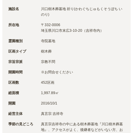
施設名
川口樹木葬墓地 祈り(かわぐちじゅもくそうぼち い
のり)
所在地
〒
332-0006
埼玉県川口市末広3-10-20（吉祥寺内）
霊園種別
寺院墓地
区画タイプ
樹木葬
宗旨宗派
宗教不問
開園時間
※お問合せください
区画数
452区画
総面積
1,997.89㎡
開園
2016/10/1
経営主体
真言宗 吉祥寺
季節の見どころ
真言宗吉祥寺の中にある樹木葬墓地『川口樹木葬墓
地』、アクセスがよく、後継者などがいない方、お