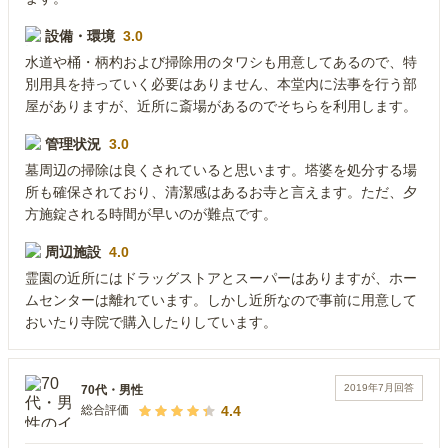
設備・環境
3.0
水道や桶・柄杓および掃除用のタワシも用意してあるので、特
別用具を持っていく必要はありません、本堂内に法事を行う部
屋がありますが、近所に斎場があるのでそちらを利用します。
管理状況
3.0
墓周辺の掃除は良くされていると思います。塔婆を処分する場
所も確保されており、清潔感はあるお寺と言えます。ただ、夕
方施錠される時間が早いのが難点です。
周辺施設
4.0
霊園の近所にはドラッグストアとスーパーはありますが、ホー
ムセンターは離れています。しかし近所なので事前に用意して
おいたり寺院で購入したりしています。
2019年7月
回答
70代
・
男性
4.4
総合評価