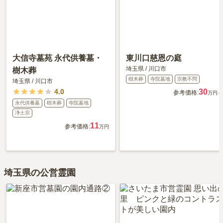
大信寺墓苑 永代供養墓・
東川口慈恩の庭
埼玉県
/
川口市
樹木葬
樹木葬
寺院墓地
宗教不問
埼玉県
/
川口市
4.0
30
参考価格:
万円～
永代供養墓
樹木葬
寺院墓地
浄土宗
11
参考価格:
万円
埼玉県の公営霊園