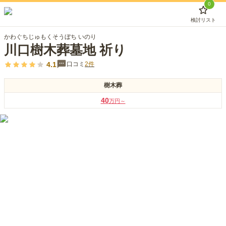
0
検討リスト
かわぐちじゅもくそうぼち いのり
川口樹木葬墓地 祈り
4.1
口コミ
2
件
樹木葬
40
万円～