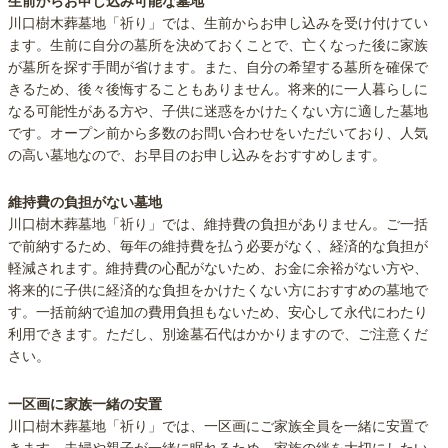
生前からお申し込み可能な墓地
川口樹木葬墓地「祈り」では、生前からお申し込みを受け付けてい
ます。生前に自分の墓所を決めておくことで、亡くなった後に家族
が墓所を探す手間が省けます。また、自分の希望する墓所を確保で
きるため、後々後悔することもありません。将来的に一人暮らしに
なる可能性がある方や、子供に迷惑をかけたくない方に適した墓地
です。オープン前から多数のお問い合わせをいただいており、人気
の高い墓地なので、お早目のお申し込みをおすすめします。
維持費の負担がない墓地
川口樹木葬墓地「祈り」では、維持費の負担がありません。ご一括
で前納するため、毎年の維持費を払う必要がなく、経済的な負担が
軽減されます。維持費の心配がないため、お金に余裕がない方や、
将来的に子供に経済的な負担をかけたくない方におすすめの墓地で
す。一括前納で追加の費用負担もないため、安心して永代にわたり
利用できます。ただし、別途墓石代はかかりますので、ご注意くだ
さい。
一区画に家族一緒の安置
川口樹木葬墓地「祈り」では、一区画にご家族全員を一緒に安置で