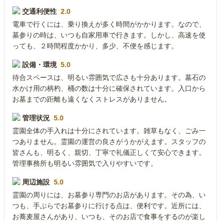
交通利便性
2.0
電車で行くには、乗り換えが多く時間がかかります。なので、
墓参りの時は、いつも自家用車で行きます。しかし、高速を使
っても、２時間程度かかり、多少、不便を感じます。
設備・環境
5.0
待合スペースは、明るい雰囲気で広さも十分あります。墓石の
水かけ用の柄杓、桶の数は十分に確保されています。入口から
お墓までの距離も遠くなくストレスがありません。
管理状況
5.0
霊園全体の手入れは十分にされています。雑草もなく、ごみ一
つありません。霊園の運営の良さがうかがえます。スタッフの
皆さんも、明るく、親切、丁寧で礼儀正しくて安心できます。
管理事務所も明るい雰囲気で入りやすいです。
周辺施設
5.0
霊園の周りには、お墓参り専門のお店があります。その為、い
つも、手ぶらでお墓参りに行ける点は、便利です。近所には、
お蕎麦屋さんがあり、いつも、そのお店で食事をするのが楽し