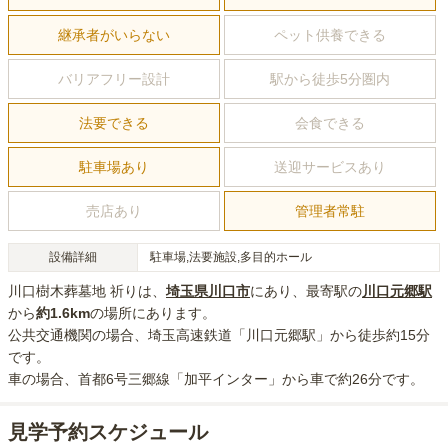
継承者がいらない
ペット供養できる
バリアフリー設計
駅から徒歩5分圏内
法要できる
会食できる
駐車場あり
送迎サービスあり
売店あり
管理者常駐
設備詳細
駐車場,法要施設,多目的ホール
川口樹木葬墓地 祈り
は、
埼玉県
川口市
にあり
、最寄駅の
川口元郷
駅
から
約
1.6km
の場所にあり
ます。
公共交通機関の場合
、埼玉高速鉄道「川口元郷駅」から徒歩約15分
です。
車の場合
、首都6号三郷線「加平インター」から車で約26分
です。
見学予約スケジュール