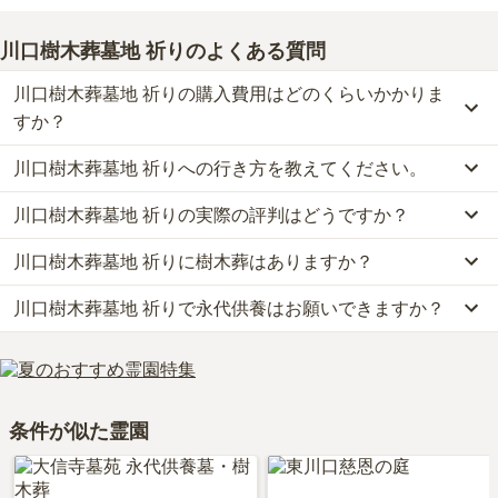
川口樹木葬墓地 祈り
のよくある質問
川口樹木葬墓地 祈りの購入費用はどのくらいかかりま
すか？
川口樹木葬墓地 祈りへの行き方を教えてください。
川口樹木葬墓地 祈りでは、樹木葬が約40万円からお求めいただけ
ます。
川口樹木葬墓地 祈りの実際の評判はどうですか？
公共交通機関の場合、埼玉高速鉄道「川口元郷駅」から徒歩約15分
なお、川口樹木葬墓地 祈りがある埼玉県の相場は、樹木葬が約59
です。
万円です。
川口樹木葬墓地 祈りに樹木葬はありますか？
当サイトに寄せられた総合評価は、4.1点です。特に価格が高く評
車の場合、首都6号三郷線「加平インター」から車で約26分です。
お墓は、価格が高いものがよい、安いものが悪い、という訳ではあ
価されています。
詳しいルートや地図は、本ページの「地図・交通アクセス」欄をご
りません。大切なのは、ご家族が心から納得し、安心してお参りで
川口樹木葬墓地 祈りで永代供養はお願いできますか？
はい、川口樹木葬墓地 祈りには3種類の樹木葬がございます。
利用者様からは「霊園の周りには、お墓参り専門のお店がありま
確認ください。
きる場所を選ぶことです。
費用は、約40万円からとなっております。
す。その為、いつも、手ぶらでお墓参りに行ける点は、便利です。
はい、川口樹木葬墓地 祈りは永代供養に対応しています。
川口樹木葬墓地 祈りがある埼玉県の樹木葬の相場価格は、約59万
近所には、お蕎麦屋さんがあり、いつも、そのお店で食事をするの
費用は、約40万円からとなっております。
円です。
が楽しみになっています。」といったお声をいただいております。
川口樹木葬墓地 祈りがある埼玉県の永代供養墓の相場価格は、約
樹木葬
について詳しく知りたい方は『
樹木葬とは？費用相場・メリ
条件が似た霊園
65万円です。
ット＆デメリット・仕組みを解説
』をご覧ください。
永代供養について詳しく知りたい方は『
永代供養墓をわかりやすく
解説！
』をご覧ください。