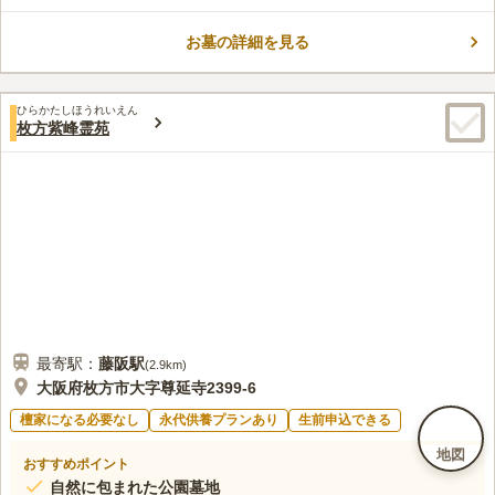
コメントの続きを読む
レがあるので、長い時間をかけてゆっくり故人と対話をしたい方
にもピッタリです。
お墓の詳細を見る
口コミ評価
4.9
みんなの評価
口コミ
2
件
供花については、前日行きつけの花やで購入しておく。霊園事務
70代
女性
ひらかたしほうれいえん
所にも置いてあるが、今までにないときもあったし私的には季節の好きな
枚方紫峰霊苑
花を組んでそなえたいので今の状態が良い
口コミの続きを読む
最寄駅：
藤阪
駅
(
2.9km
)
大阪府枚方市大字尊延寺2399-6
檀家になる必要なし
永代供養プランあり
生前申込できる
地図
おすすめポイント
自然に包まれた公園墓地