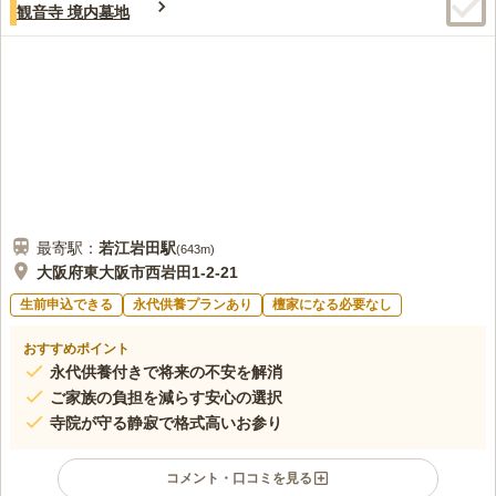
観音寺 境内墓地
口コミの続きを読む
最寄駅：
若江岩田
駅
(
643m
)
大阪府東大阪市西岩田1-2-21
生前申込できる
永代供養プランあり
檀家になる必要なし
おすすめポイント
永代供養付きで将来の不安を解消
ご家族の負担を減らす安心の選択
寺院が守る静寂で格式高いお参り
コメント・口コミを見る