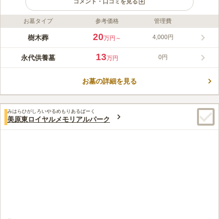
コメント・口コミを見る
お墓タイプ
参考価格
管理費
ライフドット編集部のコメント
400年を超える歴史を誇る本昌寺が建つ岸和田市五軒屋町は、港
20
樹木葬
4,000円
万円～
を中心とした交易と交通で栄え、だんじり祭りの賑わいが息づく
場所です。人情と活力に満ちたこの町に、新たな安らぎの場とし
13
永代供養墓
0円
万円
て、緑に包まれる樹木葬が誕生しました。本堂をはじめとするお
コメントの続きを読む
寺境内の風景と調和する本格庭園の中で、四季折々の花木を楽し
みながら眠れる樹木葬です。一人で眠るタイプから、夫婦二人、
お墓の詳細を見る
口コミ評価
家族四人で眠るプランまで、それぞれのスタイルに合わせた区画
4.5
みんなの評価
口コミ
1
件
を選べます。
岸和田駅から商店街を通り抜けて行きますのでいろんなものが売
50代
男性
みはらひがしろいやるめもりあるぱーく
っていますし食事する店も沢山ありますので便利です、
美原東ロイヤルメモリアルパーク
口コミの続きを読む