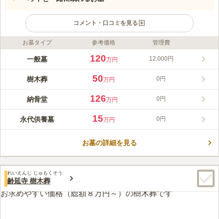
コメント・口コミを見る
お墓タイプ
参考価格
管理費
ライフドット編集部のコメント
金禅寺墓地 ～永代供養～は、ペットと一緒に永代供養が可能な
120
一般墓
12,000円
万円
樹木葬を提供しています。豊富なプランがあり、管理費不要で継
承者不要の安心できる供養を行えます。宗教不問で、年3回の供
50
樹木葬
0円
万円
養法要が行われるほか、アクセスも良好で、駅から徒歩約8分の
コメントの続きを読む
便利な立地に位置しています。バリアフリー設計や駐車場も完備
126
納骨堂
0円
万円
されており、訪れる方々が快適に利用できる環境が整っていま
口コミ評価
す。
この霊園はまだ誰からも評価されていません。
15
永代供養墓
0円
万円
お墓の詳細を見る
れいえんじ じゅもくそう
齢延寺 樹木葬