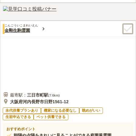
できる店はあります。ただ、品数も少なく、あまりぱっとしないので、前
もって自宅近くの店で購入してから行きます。食事場所も近くにはないの
で、法事のときは大阪にするか奈良にするか考えます。食事や物品の購入
などは霊園では出来ないものと考えています。
口コミの続きを読む
こんごういこまれいえん
金剛生駒霊園
最寄駅：
三日市町
駅
(
7.6km
)
大阪府河内長野市日野1561-12
永代供養プランあり
檀家になる必要なし
眺めがいい
生前申込できる
ペット供養できる
おすすめポイント
朝陽や夕陽をきれいに見ることができる庭園風霊園