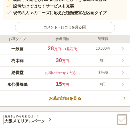
設備だけではなくサービスも充実
現代の人々のニーズに応えた種類豊富な区画タイプ
コメント・口コミを見る
お墓タイプ
参考価格
管理費
ライフドット編集部のコメント
金剛生駒霊園は、抜群の眺めと鮮やかな色の木々が建ち並ぶ心地
28
一般墓
10,000円
万円～
+墓石代
よい霊園です。富田林や堺の街並みを一望することができ、季節
の変化に合わせて生み出されるコントラストも存在感を放ってい
30
樹木葬
0円
万円
ます。霊園内のすべての墓地使用権には永代供養も含まれている
コメントの続きを読む
ため、継承者について悩まされることがありません。家族の遺骨
納骨堂
未掲載
お問い合わせください
を自分の手で納骨することができ、毎月合同供養祭がおこなわれ
口コミ評価
る永代供養墓の「なごみ霊廟」をはじめ、3種類の樹木葬墓地が
3.9
みんなの評価
口コミ
16
件
15
永代供養墓
0円
万円
あります。また、駐車場が多く完備されており、園内の奥にまで
霊園自体大きく、非常に清潔感があり、自然にも囲まれていて静
40代
男性
車で入って行ける環境は魅力的です。公共交通機関の方は、河内
かな場所です。 霊園としてふさわしい場所だと思いました。
長野駅、泉ヶ丘駅から霊園までの無料送迎バスが便利です。
お墓の詳細を見る
口コミの続きを読む
おおさかめもりあるぱーく
大阪メモリアルパーク