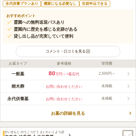
永代供養プランあり
檀家になる必要なし
生前申込できる
おすすめポイント
霊園への無料送迎バスあり
霊園内に歴史を感じる史跡がある
貸し出し品が充実していて便利
コメント・口コミを見る
お墓タイプ
参考価格
管理費
ライフドット編集部のコメント
瓜破霊園は、大阪市によってつくられたされた施設霊園です。広
80
一般墓
2,500円～
万円～
+墓石代
大な敷地を誇り、歴史を感じる霊園です。 豊かな自然に囲まれ
ており、清々しい空気の中で、気持ちよく故人と向き合うことが
樹木葬
未掲載
お問い合わせください
できます。 休憩所や売店を完備しており、線香やロウソクを購
コメントの続きを読む
入できます。 貸し出し品も充実しており、突然の雨の際には傘
永代供養墓
未掲載
お問い合わせください
を借りることもできます。 お墓参りの荷物が少なくて済むのも
口コミ評価
魅力のひとつです。 2010年（平成22年）3月には合葬式墓地も
3.7
みんなの評価
口コミ
39
件
開設されました。毎年10月1日に合葬式墓地の献花式が執り行わ
お墓の詳細を見る
自宅からマイカーで30分程度の距離にあり、最寄りの「瓜破駅」
60代
男性
れます。
周辺には食事処や花店などもあるが、墓地そのものには最近になって
「花」だけを販売している墓屋が出来た程度なので毎回事前に自宅で準備
かいせんじ のうこつどう えいたいくようぼ
してからお参りに行っている。直近の幹線道には大型のレストランなどが