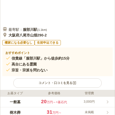
最寄駅：
服部川
駅
(
1.1km
)
大阪府八尾市山畑290-2
檀家になる必要なし
生前申込できる
おすすめポイント
信貴線「服部川駅」から徒歩約15分
高台にある霊園
宗旨・宗派を問わない
コメント・口コミを見る
お墓タイプ
参考価格
管理費
ライフドット編集部のコメント
ロケーションが抜群の霊園で、眺望に拘りたい方におすすめで
20
一般墓
3,000円
万円～
+墓石代
す。 色鮮やかなレンガ敷きの参道は、水はけが良く滑りにくい
です。 雨の日も雨上がりの後でも、足元を気にすることなく安
31
樹木葬
未掲載
万円～
心してお参りすることができます。 管理棟には、休憩室やトイ