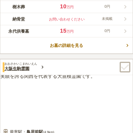
物があふれる明るい雰囲気の霊園です。合祀されることなく自然
10
樹木葬
0円
万円
に還ることのできるガーデニング庭園の樹木葬区画（大阪夢咲ガ
コメントの続きを読む
ーデン内）や、家族で一緒にさくらの木の下で眠ることのできる
納骨堂
未掲載
お問い合わせください
樹木葬区画などがあります。また、天山寺の老師・住職が霊園内
口コミ評価
の天山寺本堂で供養を行ってくださるなど、手厚い供養を受ける
4.1
みんなの評価
口コミ
23
件
15
永代供養墓
0円
万円
ことができます。園内には、お焚き上げによって大切な故人にメ
霊園周辺には何も無く、買い物するところやコンビニもありませ
50代
男性
ッセージを送る、メモリアルポストもあります。2021年4月下旬
ん。ですから霊園に参拝する時には自分たちでお弁当や果物などを持って
には、人気の樹木葬区画第3期がオープン。星の名前が付けられ
お墓の詳細を見る
行ってピクニック気分で参拝しないといけません。
た選べる5つの樹木葬は、暖かな雰囲気がとても魅力的です。
口コミの続きを読む
おおさかいこまれいえん
大阪生駒霊園
最寄駅：
鳥居前
駅
(
4.9km
)