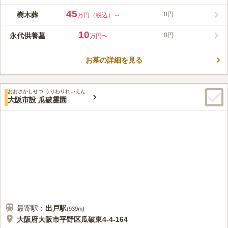
型の墓地霊園です。 一般墓地だけではなく、永代供養や永代管
理を行ってくれる特別地区や、永代供養墓、ガーデニング墓地・
45
樹木葬
0円
万円（税込）～
芝生墓地にペット供養塔を完備しています。 管理棟には大広間
コメントの続きを読む
があり法要を執り行うことができます。 年末年始以外の土・
10
永代供養墓
0円
万円〜
日・祝と、春秋の彼岸・お盆に送迎バスが運行しているので便利
口コミ評価
です。
3.5
みんなの評価
口コミ
15
件
お墓の詳細を見る
霊園に事務所があり、必要最低限の物が揃っています。ただ、お
50代
女性
墓詣りの多い時期のみに限られている物（お花）もあり、車で行かない時
は不便です。
おおさかしせつ うりわりれいえん
口コミの続きを読む
大阪市設 瓜破霊園
最寄駅：
出戸
駅
(
939m
)
大阪府大阪市平野区瓜破東4-4-164