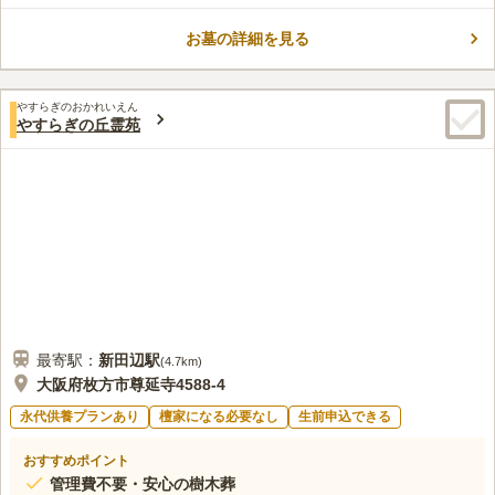
近くにサンプラがあります。そして、道の駅があります。そし
50代
女性
て、おいしいパン屋さんやお肉屋さんもあります。そして、うどん屋さん
お墓の詳細を見る
もありとてもおいしいです。焼肉屋さんもあります。そして、大きな公園
があります。
口コミの続きを読む
やすらぎのおかれいえん
やすらぎの丘霊苑
最寄駅：
新田辺
駅
(
4.7km
)
大阪府枚方市尊延寺4588-4
永代供養プランあり
檀家になる必要なし
生前申込できる
おすすめポイント
管理費不要・安心の樹木葬