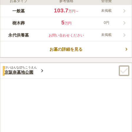
お墓タイプ
参考価格
管理費
ライフドット編集部のコメント
大阪メモリアルパークは、大阪の聖域と呼ばれる生駒山稜に位置
103.7
一般墓
未掲載
万円～
し、大阪平野を見下ろせる素晴らしい眺望が大きな魅力の霊園で
す。建築家・安藤忠雄氏が手がけられた憩いのデザインと効果的
5
樹木葬
0円
万円
にあしらわれた植物の色は、安らぎと心地よさをお墓参りに行く
コメントの続きを読む
人々に与えてくれます。また、芝生の広場やバリアフリーの園内
永代供養墓
未掲載
お問い合わせください
は、子供から年配の方まで集い憩うことができる庭園のよう。そ
口コミ評価
のほかの配慮として、契約時に支払う管理料で永代の墓地管理を
3.7
みんなの評価
口コミ
15
件
保証する安心の「永代管理料制度」を導入しています。
お墓の詳細を見る
車での道中にスーパーがあるので、一揃え購入できるので自宅近
40代
女性
くで買い揃えられなくても問題ないです。墓地の事務所でもマッチや墓花
が購入できますが、割高なので二度と使いたくありません。
けいはんなぼちこうえん
口コミの続きを読む
京阪奈墓地公園