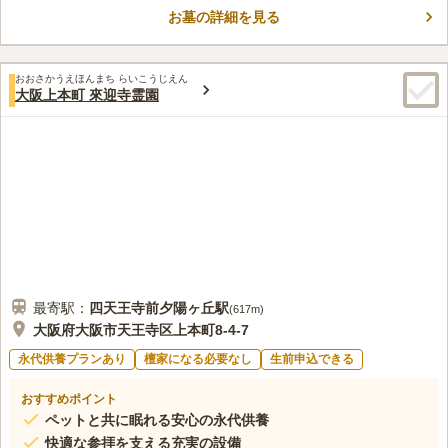
の樹木葬は、価格もお手頃で、日当たり良好な環境です。一方、
お墓の詳細を見る
本堂前のプレミア樹木葬はしだれ桜をシンボルとし、格式と自然
コメントの続きを読む
美を兼ね備えています。個別安置プランは合祀なしで、安心して
大切な方を供養できます。アクセスも良好で、静かで緑豊かな環
口コミ評価
境はお墓参りにも適しています。
おおさかうえほんまち らいこうじえん
この霊園はまだ誰からも評価されていません。
大阪上本町 來迎寺霊園
最寄駅：
四天王寺前夕陽ヶ丘
駅
(
617m
)
大阪府大阪市天王寺区上本町8-4-7
永代供養プランあり
檀家になる必要なし
生前申込できる
おすすめポイント
ペットと共に眠れる安心の永代供養
快適な参拝を支える充実の設備