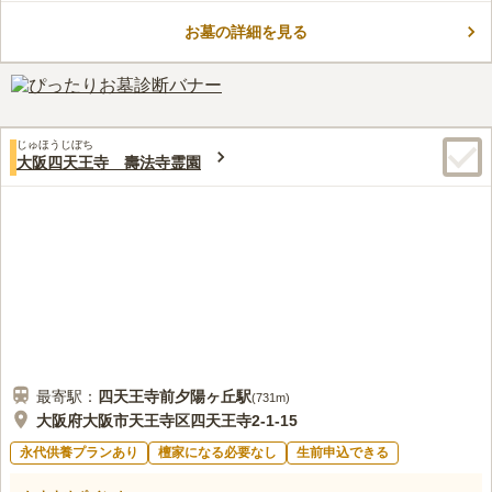
きます。
この霊園はまだ誰からも評価されていません。
お墓の詳細を見る
じゅほうじぼち
大阪四天王寺 壽法寺霊園
最寄駅：
四天王寺前夕陽ヶ丘
駅
(
731m
)
大阪府大阪市天王寺区四天王寺2-1-15
永代供養プランあり
檀家になる必要なし
生前申込できる