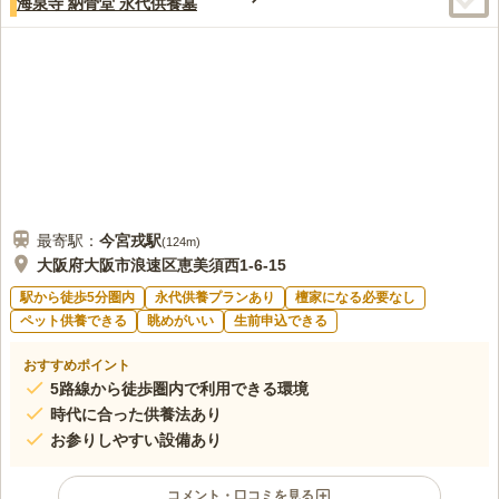
海泉寺 納骨堂 永代供養墓
多くあるので10人程度なら予約なしでも困ることはない。
口コミの続きを読む
最寄駅：
今宮戎
駅
(
124m
)
大阪府大阪市浪速区恵美須西1-6-15
駅から徒歩5分圏内
永代供養プランあり
檀家になる必要なし
ペット供養できる
眺めがいい
生前申込できる
おすすめポイント
5路線から徒歩圏内で利用できる環境
時代に合った供養法あり
お参りしやすい設備あり
コメント・口コミを見る