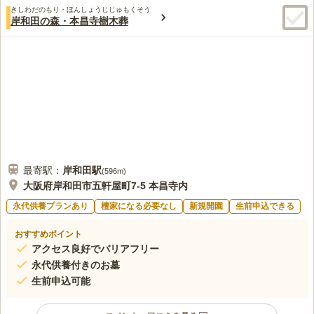
きしわだのもり・ほんしょうじじゅもくそう
岸和田の森・本昌寺樹木葬
最寄駅：
岸和田
駅
(
596m
)
大阪府岸和田市五軒屋町7-5 本昌寺内
永代供養プランあり
檀家になる必要なし
新規開園
生前申込できる
おすすめポイント
アクセス良好でバリアフリー
永代供養付きのお墓
生前申込可能