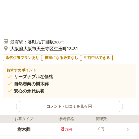
最寄駅：
谷町九丁目
駅
(
630m
)
大阪府大阪市天王寺区生玉町13-31
永代供養プランあり
檀家になる必要なし
生前申込できる
おすすめポイント
リーズナブルな価格
自然志向の樹木葬
安心の永代供養
コメント・口コミを見る
お墓タイプ
参考価格
管理費
ライフドット編集部のコメント
大阪市天王寺区に位置する歴史ある禅寺「齢延寺」が提供する樹
8
樹木葬
0円
万円
木葬は、永代供養付きで安心です。椿をシンボルにした本堂西側