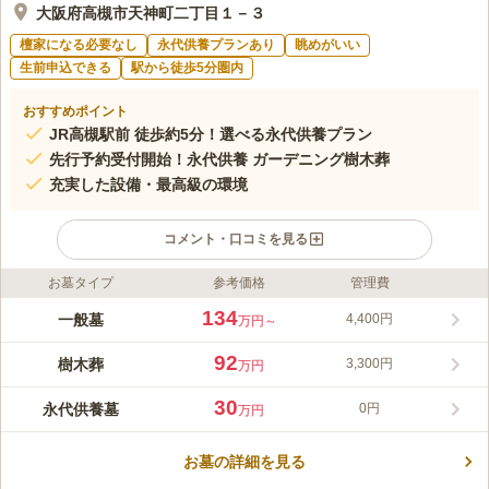
大阪府高槻市天神町二丁目１－３
檀家になる必要なし
永代供養プランあり
眺めがいい
生前申込できる
駅から徒歩5分圏内
おすすめポイント
JR高槻駅前 徒歩約5分！選べる永代供養プラン
先行予約受付開始！永代供養 ガーデニング樹木葬
充実した設備・最高級の環境
コメント・口コミを見る
お墓タイプ
参考価格
管理費
ライフドット編集部のコメント
こちらは、1661年（寛文元年）城主であった永井直清の夢よ
134
一般墓
4,400円
万円～
り、聖徳太子から観音像を祭るようにと告げられ祀ったと言われ
る由緒あるお寺です。 墓域には桜の木があり、緑豊かな環境の
92
樹木葬
3,300円
万円
中にありながら、高槻駅から徒歩約5分で到着できアクセスに非
コメントの続きを読む
常に便利です。 人気の永代供養付き樹木葬がオープンしまし
30
永代供養墓
0円
万円
た。駅前で駐車場完備の樹木葬は他にはありませんのでとても希
口コミ評価
少です。 後継ぎがいなくても、おひとり様からご夫婦、ご家族
4.2
みんなの評価
口コミ
6
件
でお申込みできる永代供養付きプランが多数ありますので安心し
お墓の詳細を見る
JR高槻駅前には、平和堂、西武百貨店、松坂屋等店舗があり、
60代
男性
てお祀りして頂けます。