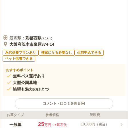
最寄駅：
彩都西
駅
(
7.1km
)
大阪府茨木市泉原374-14
永代供養プランあり
檀家になる必要なし
生前申込できる
ペット供養できる
おすすめポイント
無料バス運行あり
大型公園墓地
眺望も魅力のひとつ
コメント・口コミを見る
お墓タイプ
参考価格
管理費
ライフドット編集部のコメント
大泉寺が管理を行っている、86,267㎡という高大な敷地を誇る大
25
一般墓
10,080円（税込）
万円～
+墓石代