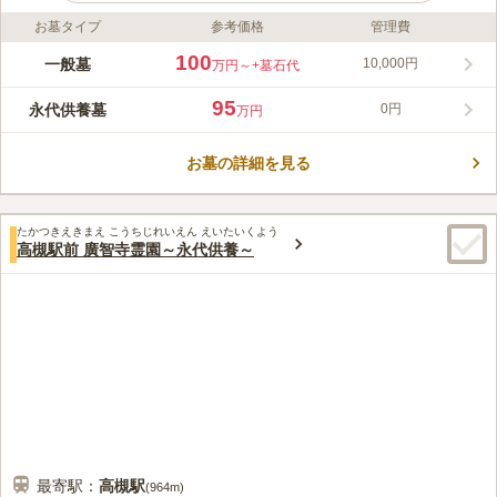
お墓タイプ
参考価格
管理費
ライフドット編集部のコメント
東大阪市の観音寺が提案する「永代供養付き一般墓」は、家族で
100
一般墓
10,000円
万円～
+墓石代
のお参りを大切にしながら、将来の管理を寺院に一任できる安心
の住まいです。後継者の有無を問わず、無縁仏になる心配がない
95
永代供養墓
0円
万円
ため、ご家族に負担をかけたくない方や生前整理を考える方に選
コメントの続きを読む
ばれています。寺院ならではの手厚い供養と静かな環境に守ら
れ、今決めることがこれからの大きな安心に繋がります。区画数
お墓の詳細を見る
口コミ評価
には限りがあるため、早めのご相談がおすすめです。
3.2
みんなの評価
口コミ
1
件
墓地らか徒歩5分くらいのところにニトリモールがあるので、ホ
50代
男性
たかつきえきまえ こうちじれいえん えいたいくよう
ームセンターでは大概のものがそろうし、生花も買うことができる。フー
高槻駅前 廣智寺霊園～永代供養～
ドコートでは、いろんな食事ができる。
口コミの続きを読む
最寄駅：
高槻
駅
(
964m
)