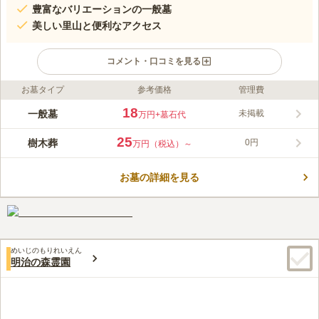
豊富なバリエーションの一般墓
美しい里山と便利なアクセス
コメント・口コミを見る
お墓タイプ
参考価格
管理費
ライフドット編集部のコメント
管理費不要・合祀されることのない樹木葬や、永代管理など豊富
18
一般墓
未掲載
万円
+墓石代
なバリエーションの一般墓、永代管理（管理費不要）も選べる
「絶対の安心」をコンセプトに、跡継ぎ問題にご不安のある方・
25
樹木葬
0円
万円（税込）～
おひとり様にも安心してご購入いただけるお墓をご用意いたしま
コメントの続きを読む
した。また、他霊園での墓じまいに伴うお骨の移転（改葬）や、
墓石の移転など、お手続きも含めて全てお任せいただけます。
お墓の詳細を見る
口コミ評価
専任の職員が皆様のご希望・お考えを丁寧にお伺いしベストな選
4.1
みんなの評価
口コミ
7
件
択をご一緒に考えて参ります。 どこか懐かしい原風景の残る美
最寄り駅とお墓の間にホームセンターがあり、お墓参りの前にお
30代
女性
しい里山、是非一度お越しください。 また、京阪「枚方市
花やろうそく、お供え物を購入することができるので便利です。お墓から
駅」、JR学研都市線「長尾駅」、近鉄「新田辺駅」から送迎バ
歩いて5分ほどのところに、10人程度なら食事ができるお店もあるので、電
スを運行しており、アクセスしやすい環境でございます。
めいじのもりれいえん
話で予約して法事の時にいつも活用しています
明治の森霊園
口コミの続きを読む