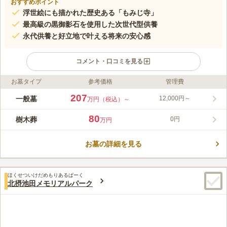
おすすめポイント
浮世絵にも描かれた歴史ある「もみじ寺」
最高級の黒御影石を使用した次世代型供養
永代供養と好立地で叶える将来の安心感
コメント・口コミを見る
お墓タイプ
参考価格
管理費
ライフドット編集部のコメント
開放感のある、近強い山門が迎えてくれる、都市型の寺院墓苑で
207
一般墓
12,000円～
万円（税込）～
す。壽法寺は通称「もみぢ寺」とも呼ばれていて、境内に落ちて
いる落ち葉はご利益があるとされています。 穏やかな雰囲気の
80
樹木葬
0円
万円
寺院墓地です。秋には美しい紅葉を見られます。霊園を管理する
コメントの続きを読む
壽法寺は地元の方々には「もみじ寺」として有名でです。壽法寺
の境内にあるもみじの落ち葉にはご利益があると言われていま
お墓の詳細を見る
口コミ評価
す。在来仏教の方なら誰でも申し込み可能です。参道は約1ｍ程
4.3
みんなの評価
口コミ
4
件
度の幅があります。隣の方を気にすることなくゆったりとお参り
最寄り駅に法事などで使える食事どころがあるので利用できま
40代
男性
ができます。
ほくせついけだめもりあるぱーく
す。申し込みをすれば、お寺で仕出し弁当の食事をすることも可能です。
北摂池田メモリアルパーク
お寺の回りは閑静な住宅街で静かですし、秋にはお寺の紅葉がとても綺麗
に色づく雰囲気のよい場所です。
口コミの続きを読む