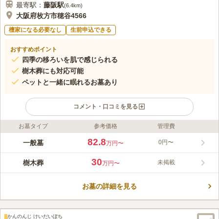
最寄駅：
藤阪
駅
(
6.4km
)
大阪府枚方市穂谷4566
檀家になる必要なし
生前申込できる
おすすめポイント
四季の移ろいを肌で感じられる
樹木葬にも対応可能
ペットと一緒に眠れるお墓あり
コメント・口コミを見る
お墓タイプ
参考価格
管理費
ライフドット編集部のコメント
京阪奈墓地公園は、自然を身近に感じることができるガーデン墓
82.8
一般墓
0円〜
万円〜
地です。 永代管理料システムを起用しており、契約時の納金し
た管理料のみで永代に渡り墓地管理を保証してくれます。 樹木
30
樹木葬
未掲載
万円〜
葬やペットと眠れるお墓など、多彩なニーズに応えており、自分
コメントの続きを読む
に合ったスタイルを選ぶことが可能です。 宗旨宗派を問わない
ので、信仰を大切にできます。
お墓の詳細を見る
口コミ評価
3.6
みんなの評価
口コミ
10
件
霊園周辺にはこれといって何もありません。少し車を走らせれ
50代
女性
かんのんじ けいだいぼち
ば、滋賀、京都にも近くお墓参りの後にドライブがてらに行っています。