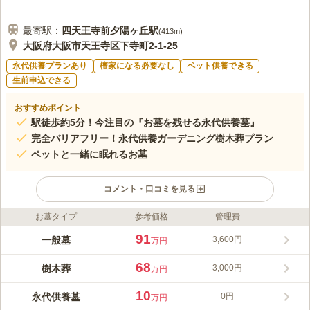
最寄駅：
四天王寺前夕陽ヶ丘
駅
(
413m
)
大阪府大阪市天王寺区下寺町2-1-25
永代供養プランあり
檀家になる必要なし
ペット供養できる
生前申込できる
おすすめポイント
駅徒歩約5分！今注目の『お墓を残せる永代供養墓』
完全バリアフリー！永代供養ガーデニング樹木葬プラン
ペットと一緒に眠れるお墓
コメント・口コミを見る
お墓タイプ
参考価格
管理費
ライフドット編集部のコメント
宗慶寺墓地は、「四天王寺前夕陽ケ丘駅」から徒歩約5分のアク
91
一般墓
3,600円
万円
セスの良い立地にあります。完全安心プラン、合祀付きプラン、
ガーデニング樹木葬プランの多様な永代供養プランが提供されて
68
樹木葬
3,000円
万円
います。全プランにおいて、管理費不要や耐震施工、ペットと一
コメントの続きを読む
緒に納骨可能であることが特徴です。また、宗旨・宗派を問わず
10
永代供養墓
0円
万円
利用できることから、継承者が不要で安心して利用することがで
口コミ評価