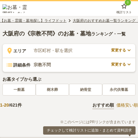
0
検討リスト
【お墓・霊園・墓地探し】ライフドット
大阪府のおすすめお墓一覧ランキング
大阪府の《宗教不問》のお墓・墓地
ランキング・一覧
変更する
市区町村・駅を選択
エリア
変更する
宗教不問
詳細条件
お墓タイプから選ぶ
一般墓
樹木葬
納骨堂
永代供養墓
1
-
20
/
621
件
おすすめ順
価格安い順
※このページにはPRリンクが含まれています
チェックして検討リストに追加・まとめて資料請求