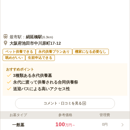
最寄駅：
絹延橋
駅
(
6.3km
)
大阪府池田市中川原町17-12
ペット供養できる
永代供養プランあり
檀家になる必要なし
眺めがいい
生前申込できる
おすすめポイント
3種類ある永代供養墓
永代に渡って供養される合同供養祭
送迎バスによる高いアクセス性
コメント・口コミを見る
お墓タイプ
参考価格
管理費
ライフドット編集部のコメント
関西大手の石材店・株式会社霊園・墓石のヤシロが手掛ける「北
100
一般墓
0円
万円～
摂池田メモリアルパーク」は、広大な敷地に色とりどりの花や植