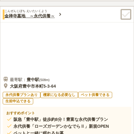
花屋も数軒あるので、いつでも花を用意できる環境です。
口コミの続きを読む
こんぜんじぼち えいたいくよう
金禅寺墓地 ～永代供養～
最寄駅：
豊中
駅
(
508m
)
大阪府豊中市本町5-3-64
永代供養プランあり
檀家になる必要なし
ペット供養できる
生前申込できる
おすすめポイント
阪急「豊中駅」徒歩約8分！豊富な永代供養プラン
永代供養「ローズガーデンかなでらⅡ」新規OPEN
ペットと一緒に眠れるお墓