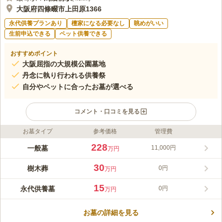
大阪府四條畷市上田原1366
永代供養プランあり
檀家になる必要なし
眺めがいい
生前申込できる
ペット供養できる
おすすめポイント
大阪屈指の大規模公園墓地
丹念に執り行われる供養祭
自分やペットに合ったお墓が選べる
コメント・口コミを見る
お墓タイプ
参考価格
管理費
ライフドット編集部のコメント
大阪生駒霊園は、東生駒駅から無料送迎バスが運行しており、数
228
一般墓
11,000円
万円
分で来園することが可能です。バリアフリー設計も徹底されてい
る苑内は、時間を忘れて隅々まで歩きたくなるほど優しく来園者
30
樹木葬
0円
万円
を包み込みます。開園25年の歴史を誇り2万基以上の墓石が広大
コメントの続きを読む
な敷地に並ぶ民営霊園ですが、言葉では言い表せないぐらい、建
15
永代供養墓
0円
万円
造物や参道などすべてに清潔感と品がある園内です。
口コミ評価
3.8
みんなの評価
口コミ
45
件
お墓の詳細を見る
霊園周辺はお店がありませんが、霊園の中にはお供えや花を購入
40代
女性