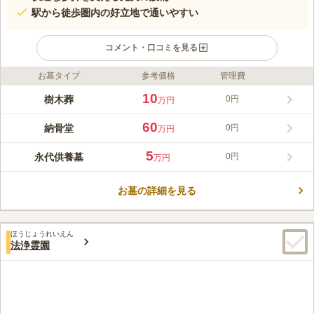
駅から徒歩圏内の好立地で通いやすい
コメント・口コミを見る
お墓タイプ
参考価格
管理費
ライフドット編集部のコメント
宗派不問で年間費・管理費も不要な、新しい形の永代供養墓が完
10
樹木葬
0円
万円
成しました。ペット供養は7,000円、一般供養は5万円からと、ご
要望に合わせた選択が可能です。園内は完全バリアフリー設計で
60
納骨堂
0円
万円
トイレも各所に完備されており、車椅子の方も安心してお参りい
コメントの続きを読む
ただけます。四天王寺前夕陽ヶ丘駅から徒歩圏内とアクセスも良
5
永代供養墓
0円
万円
く、後継ぎに不安をお持ちの方でも、末永く安心して大切な方を
口コミ評価
供養していただける環境が整っています。
この霊園はまだ誰からも評価されていません。
お墓の詳細を見る
ほうじょうれいえん
法浄霊園