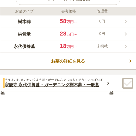
お墓タイプ
参考価格
管理費
ライフドット編集部のコメント
海泉寺はアクセスに便利な大阪市内の寺院で、有名な今宮戎神社
58
樹木葬
0円
万円～
に隣接しています。 納骨堂はお子様がいらっしゃらない方や、
残されたご遺族にご負担がない永代供養付で、無縁になる心配が
28
納骨堂
0円
万円～
ありません。将来、子孫が管理をできなくなったり、途絶えてし
コメントの続きを読む
まった場合などにもきちんと供養してくれます。 宗教宗派も不
18
永代供養墓
未掲載
万円～
問で気兼ねなく申し込めます。 交通至便で私鉄の駅が目の前に
口コミ評価
あり、地下鉄からは徒歩約3分で到着します。 納骨堂や法要施設
4.6
みんなの評価
口コミ
5
件
に直結した駐車場もあり、雨の日でも濡れずにお参りできます。
お墓の詳細を見る
最寄駅がたくさんあり、大阪の市街地なのでたくさんお店があ
30代
女性
り、ろうそくも花も簡単に買うことができる。また食事する場所もたくさ
んあり困ることは何もない
そうけいじ えいたいくようぼ・がーでにんぐじゅもくそう・いっぱんぼ
口コミの続きを読む
宗慶寺 永代供養墓・ガーデニング樹木葬・一般墓