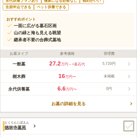
永代供養プランあり
檀家になる必要なし
眺めがいい
生前申込できる
ペット供養できる
おすすめポイント
一面に広がる墓石区画
山の緑と海も見える眺望
継承者不要の合葬式墓地
お墓タイプ
参考価格
管理費
27.2
一般墓
5,720円
万円～
+墓石代
16
樹木葬
未掲載
万円〜
6.6
永代供養墓
0円
万円〜
お墓の詳細を見る
とくりんじぼえん
徳林寺墓苑