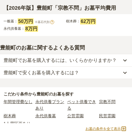
【2026年版】豊能町「宗教不問」お墓平均費用
50万円
62万円
一般墓：
樹木葬：
※墓石代別
?
8万円
永代供養墓：
豊能町のお墓に関するよくある質問
豊能町でお墓を購入するには、いくらかかりますか？
豊能町で安くお墓を購入するには？
豊能町
での購入費用の目安は、
一般墓が約196万円、樹木葬が約62
万円、永代供養墓が約8万円
です。
豊能町
で一番安価な
お墓
は、
高代寺霊園
の
永代供養墓
で、
5万円
か
一般墓を建てる場合は、「永代使用料（土地代）」と「墓石代」の
らお求めいただけます。
2つが主な費用となります。
こだわり条件から
豊能町
のお墓を探す
一般的に最も費用を抑えられるのは、他の方のご遺骨と一緒に埋葬
豊能町
の一般墓の永代使用料の平均は
50万円
で、墓石代は
大阪府の
年間管理費なし
永代供養プラン
ペット供養でき
宗教不問
する
「合祀墓（ごうしぼ）」
と呼ばれるタイプです。個別のお墓に
平均
145.7万円
です。いずれも区画の広さや墓石の大きさ・素材に
あり
る
比べて省スペースで管理の手間がかからないため、費用が安く設定
よって変わります。
樹木葬
永代供養墓
公営霊園
民営霊園
されています。
樹木葬・納骨堂・永代供養墓は、基本的に墓石代がかからず、永代
1人用区画あり
価格の目安は、1名あたり5万円〜30万円程度です。
使用料のみかかります。
お墓の条件を全て表示