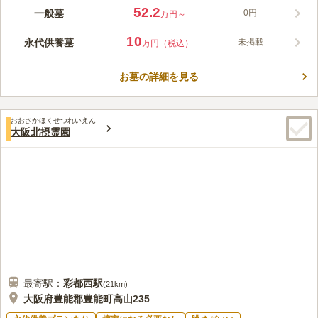
52.2
一般墓
0円
万円～
10
永代供養墓
未掲載
万円（税込）
お墓の詳細を見る
おおさかほくせつれいえん
大阪北摂霊園
最寄駅：
彩都西
駅
(
21km
)
大阪府豊能郡豊能町高山235