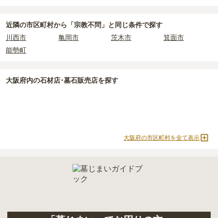
豊能町
で安価なお墓を探したい場合は、
価格の安い順
で並び替えて
なお、お墓によっては以下の費用が別途かかる場合があります。
お墓を探すのがおすすめです。
・
開眼法要の費用
：お墓を新しく建てた際に行う儀式のための費
近隣の市区町村から
「宗教不問」と
同じ条件で探す
用。僧侶に渡すお布施がかかります。
川西市
亀岡市
茨木市
箕面市
・
納骨式の費用
：お墓に遺骨を納める儀式のための費用。僧侶に渡
能勢町
すお布施、会食などの費用がかかります。
・
年間管理費
：お墓の管理費。契約後、毎年発生するケースがあり
ます。
大阪府
内の石材店･墓石販売店を探す
正確な費用は、区画や石材の選び方によって大きく変わるため、見
積もりを取るまで確定しません。
現地見学では、担当者に「提示金額以外にかかる費用はないか」を
必ず確認することをおすすめします。
大阪府の市区町村を全て表示
現地への見学が難しい場合は、資料請求でも各霊園の詳しい料金案
内を取り寄せることができます。