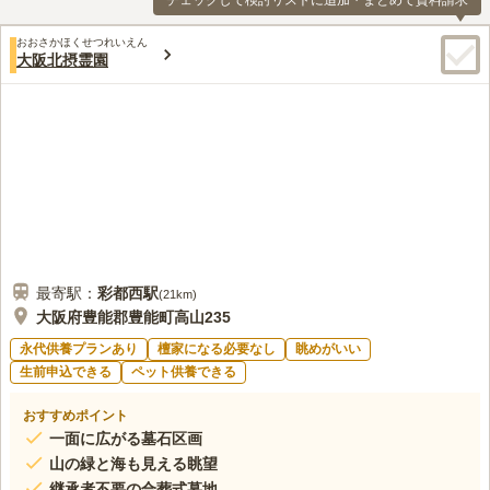
チェックして検討リストに追加・まとめて資料請求
おおさかほくせつれいえん
大阪北摂霊園
最寄駅：
彩都西
駅
(
21km
)
大阪府豊能郡豊能町高山235
永代供養プランあり
檀家になる必要なし
眺めがいい
生前申込できる
ペット供養できる
おすすめポイント
一面に広がる墓石区画
山の緑と海も見える眺望
継承者不要の合葬式墓地