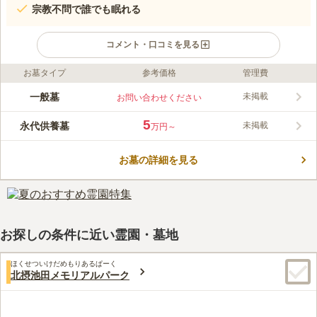
宗教不問で誰でも眠れる
コメント・口コミを見る
お墓タイプ
参考価格
管理費
ライフドット編集部のコメント
961年に開山された、北摂の中で最も悠久の歴史をもつお寺のお
一般墓
未掲載
お問い合わせください
墓です。 高代寺山の頂上付近にあり、展望の良さが魅力です。
珍しいことに、高代寺では西日本全域で絶滅危惧種に指定されて
5
永代供養墓
未掲載
万円～
いる「ツキノワグマ」が飼育されています。 霊園から高代寺ま
コメントの続きを読む
では歩いて行ける距離にあるので、お墓参りの後でお寺に立ち寄
り、「ツキノワグマ」を見物してはいかがでしょうか。
お墓の詳細を見る
口コミ評価
2.0
みんなの評価
口コミ
3
件
大阪でも田舎であり、徐々に高齢・過疎化が進むなど今後の発展
50代
男性
が期待できない土地であり、買い物も遥かに手前の川西市で済ませなけれ
ばならないこと、待合室等も粗末であり、不自由を感じる場所である。
お探しの条件に近い霊園・墓地
口コミの続きを読む
ほくせついけだめもりあるぱーく
北摂池田メモリアルパーク