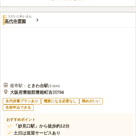
口コミ評価
4.1
みんなの評価
口コミ
2
件
霊園に電話で頼むと花 供え物は用意してくださるのでとても便
70代
男性
こうだいじれいえん
利です 食事する所は近くには ありません 立地は周囲を山に囲まれた
高代寺霊園
静かな場所です ゆっくりと出来ます
口コミの続きを読む
最寄駅：
ときわ台
駅
(
3.1km
)
大阪府豊能郡豊能町吉川756
永代供養プランあり
檀家になる必要なし
眺めがいい
生前申込できる
おすすめポイント
「妙見口駅」から徒歩約12分
土日は送迎サービスあり