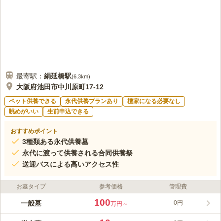
最寄駅：
絹延橋
駅
(
6.3km
)
大阪府池田市中川原町17-12
ペット供養できる
永代供養プランあり
檀家になる必要なし
眺めがいい
生前申込できる
おすすめポイント
3種類ある永代供養墓
永代に渡って供養される合同供養祭
送迎バスによる高いアクセス性
お墓タイプ
参考価格
管理費
100
一般墓
0円
万円～