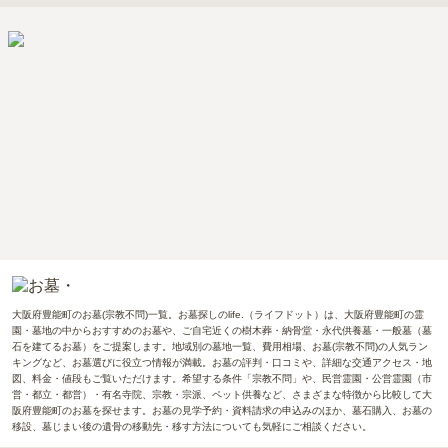
大阪府豊能町のお墓(宗教不問)一覧。お墓探しのlife.（ライフドット）は、大阪府豊能町の霊
園・墓地の中からおすすめのお墓や、ご自宅近くの樹木葬・納骨堂・永代供養墓・一般墓（墓
石を建てるお墓）をご提案します。地域別の墓地一覧、費用相場、お墓(宗教不問)の人気ラン
キングなど、お墓選びに役立つ情報が満載。お墓の評判・口コミや、詳細な交通アクセス・地
図、料金・値段もご覧いただけます。希望する条件「宗教不問」や、民営霊園・公営霊園（市
営・都立・都営）・有名寺院、宗教・宗派、ペット供養など、さまざまな特徴から比較して大
阪府豊能町のお墓を探せます。お墓の見学予約・資料請求の申込みのほか、墓石購入、お墓の
移設、墓じまい後の遺骨の移動先・移す方法についても気軽にご相談ください。