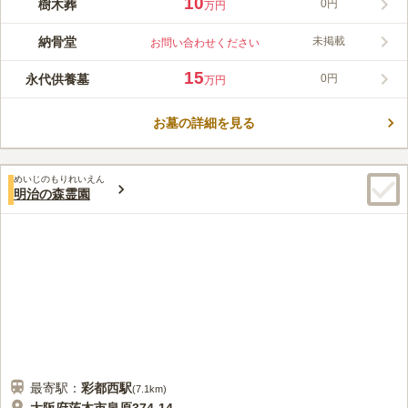
10
樹木葬
0円
万円
納骨堂
未掲載
お問い合わせください
15
永代供養墓
0円
万円
お墓の詳細を見る
めいじのもりれいえん
明治の森霊園
最寄駅：
彩都西
駅
(
7.1km
)