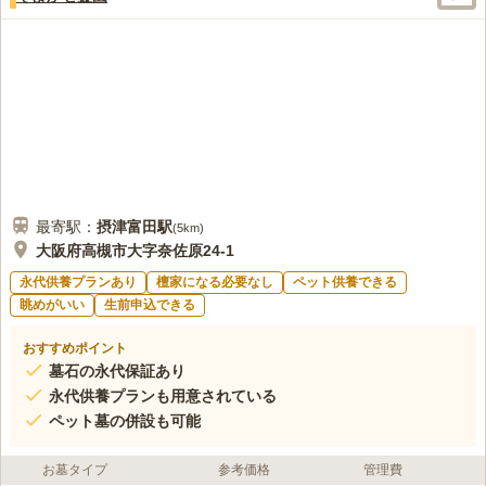
最寄駅：
摂津富田
駅
(
5km
)
大阪府高槻市大字奈佐原24-1
永代供養プランあり
檀家になる必要なし
ペット供養できる
眺めがいい
生前申込できる
おすすめポイント
墓石の永代保証あり
永代供養プランも用意されている
ペット墓の併設も可能
お墓タイプ
参考価格
管理費