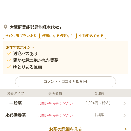
大阪府豊能郡豊能町木代427
永代供養プランあり
檀家になる必要なし
生前申込できる
おすすめポイント
送迎バスあり
豊かな緑に抱かれた霊苑
ゆとりある区画
コメント・口コミを見る
お墓タイプ
参考価格
管理費
ライフドット編集部のコメント
曹洞宗の浅川寺のお墓です。 全区画東向きで、うららかな陽射
一般墓
1,994円（税込）
お問い合わせください
しが墓域を明るく照らします。 宗旨や宗派、国籍を問わず眠る
ことができるので、外国籍の方でお墓を探している方にもおすす
永代供養墓
未掲載
お問い合わせください
めです。 駐車場を完備しており、お墓の近くまで車の乗り入れ
コメントの続きを読む
が可能です。 ご高齢の方や足の不自由な方でも安心して、お参
りすることができます。
お墓の詳細を見る