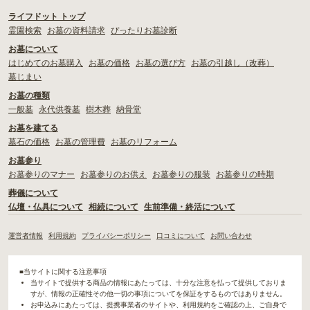
ライフドット トップ
霊園検索
お墓の資料請求
ぴったりお墓診断
お墓について
はじめてのお墓購入
お墓の価格
お墓の選び方
お墓の引越し（改葬）
墓じまい
お墓の種類
一般墓
永代供養墓
樹木葬
納骨堂
お墓を建てる
墓石の価格
お墓の管理費
お墓のリフォーム
お墓参り
お墓参りのマナー
お墓参りのお供え
お墓参りの服装
お墓参りの時期
葬儀について
仏壇・仏具について
相続について
生前準備・終活について
運営者情報
利用規約
プライバシーポリシー
口コミについて
お問い合わせ
■当サイトに関する注意事項
当サイトで提供する商品の情報にあたっては、十分な注意を払って提供しておりま
すが、情報の正確性その他一切の事項についてを保証をするものではありません。
お申込みにあたっては、提携事業者のサイトや、利用規約をご確認の上、ご自身で