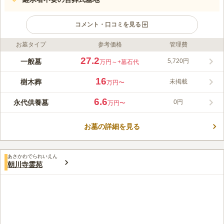
コメント・口コミを見る
お墓タイプ
参考価格
管理費
ライフドット編集部のコメント
西洋の美しい雰囲気を取り入れた、心が洗われるような気持ちに
27.2
一般墓
5,720円
万円～
+墓石代
なれる霊苑です。豊能町の箕面国定公園に隣接しているため、北
摂の大自然に見守られている立地です。野鳥など、野生の動物た
16
樹木葬
未掲載
万円〜
ちが見られることもある落ち着きのある霊園で、新緑、桜、紅葉
コメントの続きを読む
と四季の移ろいも身近に感じることができます。 モニュメント
6.6
永代供養墓
0円
万円〜
が設置されている休憩所や、17か所に設置されている駐車場で墓
口コミ評価
参者の世代やニーズに対応されています。一般財団法人大阪府タ
3.4
みんなの評価
口コミ
36
件
ウン管理財団が霊園管理する信頼性の高い霊園です。
お墓の詳細を見る
霊園到着の5分くらい前には広い駐車場のあるお食事処がある。
50代
女性
霊園内にもお墓に関する色々な手続きのできる管理事務所や冷暖房の効い
た休憩所、また併設の供花販売コーナーがあり、お線香やロウソクなども
あさかわでられいえん
そこで揃えることが出来ます。
朝川寺霊苑
口コミの続きを読む