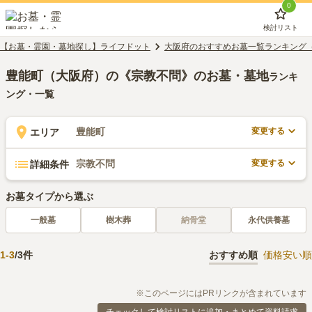
0
検討リスト
【お墓・霊園・墓地探し】ライフドット
大阪府のおすすめお墓一覧ランキング
豊能町（大阪府）の《宗教不問》のお墓・墓地
ランキ
ング・一覧
変更する
豊能町
エリア
変更する
宗教不問
詳細条件
お墓タイプから選ぶ
一般墓
樹木葬
納骨堂
永代供養墓
1
-
3
/
3
件
おすすめ順
価格安い順
※このページにはPRリンクが含まれています