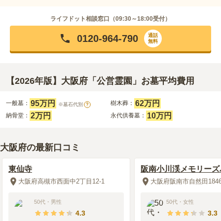
ライフドット相談窓口（
09:30～18:00
受付）
通話
0120-964-790
無料
【2026年版】大阪府「公営霊園」お墓平均費用
95万円
62万円
一般墓：
樹木葬：
※墓石代別
?
2万円
10万円
納骨堂：
永代供養墓：
大阪府の最新口コミ
東仙寺
阪南小川渓メモリーズ
大阪府高槻市西面中2丁目12-1
大阪府阪南市自然田1846
50代
・
男性
50代
・
女性
4.3
3.3