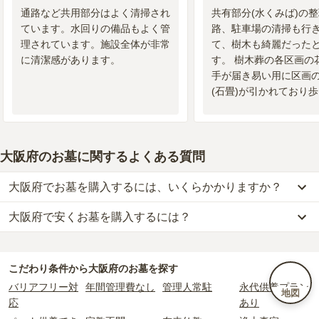
通路など共用部分はよく清掃され
共有部分(水くみば)の
ています。水回りの備品もよく管
路、駐車場の清掃も行
理されています。施設全体が非常
て、樹木も綺麗だった
に清潔感があります。
す。 樹木葬の各区画の
手が届き易い用に区画
(石畳)が引かれており
ったです。
大阪府のお墓に関するよくある質問
大阪府でお墓を購入するには、いくらかかりますか？
大阪府で安くお墓を購入するには？
大阪府
での購入費用の目安は、
一般墓が約227万円、樹木葬が約76
万円、納骨堂が約83万円、永代供養墓が約57万円
です。
大阪府
で一番安価な
お墓
は、
貝塚市営墓地
の
一般墓
で、
500円
(墓石
一般墓を建てる場合は、「永代使用料（土地代）」と「墓石代」の
代別)
からお求めいただけます。
2つが主な費用となります。
こだわり条件から
大阪府
のお墓を探す
一般的に最も費用を抑えられるのは、他の方のご遺骨と一緒に埋葬
大阪府
の一般墓の永代使用料の平均は
82万円
で、墓石代は
大阪府の
バリアフリー対
年間管理費なし
管理人常駐
永代供養プラン
地図
する
「合祀墓（ごうしぼ）」
と呼ばれるタイプです。個別のお墓に
平均
145.7万円
です。いずれも区画の広さや墓石の大きさ・素材に
応
あり
比べて省スペースで管理の手間がかからないため、費用が安く設定
よって変わります。