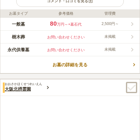
コメント・口コミを見る
お墓タイプ
参考価格
管理費
ライフドット編集部のコメント
瓜破霊園は、大阪市によってつくられたされた施設霊園です。広
80
一般墓
2,500円～
万円～
+墓石代
大な敷地を誇り、歴史を感じる霊園です。 豊かな自然に囲まれ
ており、清々しい空気の中で、気持ちよく故人と向き合うことが
樹木葬
未掲載
お問い合わせください
できます。 休憩所や売店を完備しており、線香やロウソクを購
コメントの続きを読む
入できます。 貸し出し品も充実しており、突然の雨の際には傘
永代供養墓
未掲載
お問い合わせください
を借りることもできます。 お墓参りの荷物が少なくて済むのも
口コミ評価
魅力のひとつです。 2010年（平成22年）3月には合葬式墓地も
3.7
みんなの評価
口コミ
39
件
開設されました。毎年10月1日に合葬式墓地の献花式が執り行わ
お墓の詳細を見る
自宅からマイカーで30分程度の距離にあり、最寄りの「瓜破駅」
60代
男性
れます。
周辺には食事処や花店などもあるが、墓地そのものには最近になって
「花」だけを販売している墓屋が出来た程度なので毎回事前に自宅で準備
おおさかほくせつれいえん
してからお参りに行っている。直近の幹線道には大型のレストランなどが
大阪北摂霊園
多くあるので10人程度なら予約なしでも困ることはない。
口コミの続きを読む