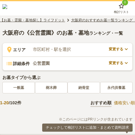
0
検討リスト
【お墓・霊園・墓地探し】ライフドット
大阪府のおすすめお墓一覧ランキング
大阪府の《公営霊園》のお墓・墓地
ランキング・一覧
変更する
市区町村・駅を選択
エリア
変更する
公営霊園
詳細条件
お墓タイプから選ぶ
一般墓
樹木葬
納骨堂
永代供養墓
1
-
20
/
102
件
おすすめ順
価格安い順
※このページにはPRリンクが含まれています
チェックして検討リストに追加・まとめて資料請求