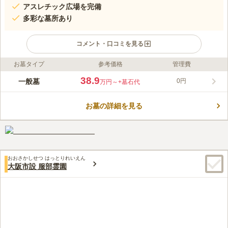
アスレチック広場を完備
多彩な墓所あり
コメント・口コミを見る
お墓タイプ
参考価格
管理費
ライフドット編集部のコメント
飯盛霊園は、金剛生駒国定公園内にある緑あふれる公園墓地で
38.9
一般墓
0円
万円～
+墓石代
す。 公営墓地ではありますが、大阪府守口市・大東市・四條畷
市・門真市の関係市以外の方でも条件を満たせば眠ることができ
お墓の詳細を見る
ます。 一般墓所だけではなく多彩なタイプを用意しており、合
コメントの続きを読む
葬式墓地（合葬墓「虹の丘」）もあります。 合葬式墓地は生前
申し込みも可能なので、終活をお考えの方にピッタリです。
口コミ評価
3.7
みんなの評価
口コミ
45
件
自宅とお墓の間にホームセンターやスーパーマーケットがあり、
50代
女性
おおさかしせつ はっとりれいえん
果物やちょっとした和菓子などのお供え物が手に入りますが、霊園内にも
大阪市設 服部霊園
花やろうそく、線香が販売されているので便利です。車で5分ほど走れば、
法事に適した和食の大きなお店もあり、利用しております。
口コミの続きを読む