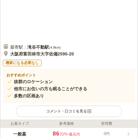
口コミの続きを読む
最寄駅：
滝谷不動
駅
(
4.9km
)
大阪府富田林市大字佐備2590-20
檀家になる必要なし
おすすめポイント
抜群のロケーション
他市にお住いの方も眠ることができる
多数の区画あり
コメント・口コミを見る
お墓タイプ
参考価格
管理費
ライフドット編集部のコメント
金剛や葛城山を望む最高のロケーションの霊園で、金剛バス「サ
86
一般墓
0円
万円
+墓石代
バーファーム」バス停から徒歩3分のアクセス性です。 豊かな自