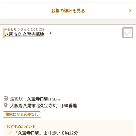
然が多く残るエリアで、四季の移ろいを感じることができます。
お墓の詳細を見る
駆け抜ける爽やかな風に、墓域を優しく照らす陽光が特徴で、
コメントの続きを読む
穏やかな気持ちで故人と向き合うことができます。 総合スポー
ツ公園やサバーファーム（農業公園）が至近で、お墓参りの後に
口コミ評価
スポーツやレジャーを楽しめるのも嬉しいポイントです。
やおしりつ きゅうほうじぼち
3.7
みんなの評価
口コミ
11
件
八尾市立 久宝寺墓地
周りには何もなく 行く道の墓石屋さんが お花を売っている程
40代
女性
度。また 霊園内に食事できるところはありません。
口コミの続きを読む
最寄駅：
久宝寺口
駅
(
1.1km
)
大阪府八尾市北久宝寺3丁目50番地
檀家になる必要なし
おすすめポイント
「久宝寺口駅」より歩いて約12分