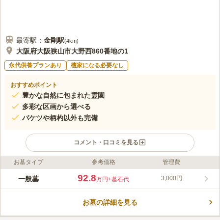
最寄駅：
金剛
駅
(
4km
)
大阪府大阪狭山市大野西860番地の1
永代供養プランあり
檀家になる必要なし
おすすめポイント
豊かな自然に包まれた霊園
多彩な区画から選べる
バケツや柄杓以外も完備
コメント・口コミを見る
お墓タイプ
参考価格
管理費
ライフドット編集部のコメント
大きな空を仰げる開放的な霊園で、墓域内を陽光が明るく照らし
92.8
一般墓
3,000円
万円
+墓石代
ます。 豊かな自然に囲まれており、清々しい空気の中で故人を
偲ぶことができます。 お墓掃除に利用できる備品が充実してお
お墓の詳細を見る
り、家から大きい荷物を持参する必要がありません。 ゴミ箱も
コメントの続きを読む
あるので、お墓参りの後にお出かけの予定があっても、ゴミを持