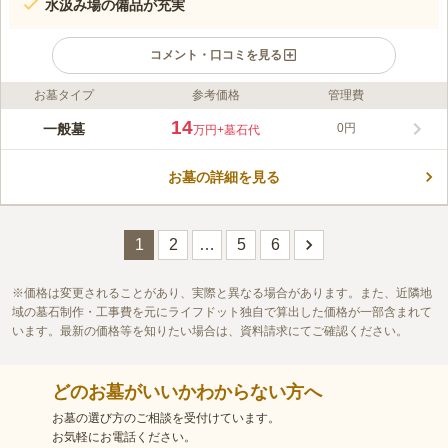
水汲み場の備品が充実
コメント・口コミを見る
お墓タイプ
参考価格
管理費
ライフドット編集部のコメント
河内七墓のひとつとして知られる、歴史ある墓地です。 歴史を
14
一般墓
0円
万円
+墓石代
感じられるお墓が建ち並ぶエリアがあり、ご家族代々が眠ること
ができるお墓をお探しの方にピッタリです。 休憩所や駐車場も
お墓の詳細を見る
あり設備も整っています。 水汲み場の備品も充実しているの
コメントの続きを読む
で、お墓参りの荷物が少なくて済みます。 気軽にお参りに足を
運ぶことができます。
口コミ評価
1
2
…
5
6
3.9
みんなの評価
口コミ
3
件
新石切駅の近隣にホームセンターや飲食店があり、墓参り時の花
60代
男性
はホームセンターを利用、法事をするときは、近親者のみなので、駅近く
価格は変更されることがあり、実際と異なる場合があります。また、近隣地
の飲食店を使用している。
域の墓石制作・工事費を元にライフドット独自で算出した価格が一部含まれて
口コミの続きを読む
います。最新の価格等を知りたい場合は、資料請求にてご確認ください。
どのお墓がいいかわからない方へ
お墓の選び方のご相談を受付けています。
お気軽にお電話ください。