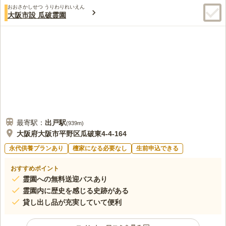
おおさかしせつ うりわりれいえん
大阪市設 瓜破霊園
最寄駅：
出戸
駅
(
939m
)
大阪府大阪市平野区瓜破東4-4-164
永代供養プランあり
檀家になる必要なし
生前申込できる
おすすめポイント
霊園への無料送迎バスあり
霊園内に歴史を感じる史跡がある
貸し出し品が充実していて便利