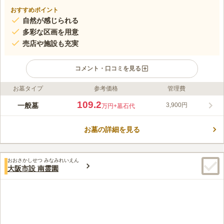
おすすめポイント
自然が感じられる
多彩な区画を用意
売店や施設も充実
コメント・口コミを見る
お墓タイプ
参考価格
管理費
ライフドット編集部のコメント
広大な自然の中で、清々しい風を感じられる公園墓地です。ロケ
109.2
一般墓
3,900円
万円
+墓石代
ーションが良く、自然の中で眠りにつきたい方にピッタリです。
多彩な区画があり、ご家族代々で眠ることができるゆとりある広
お墓の詳細を見る
さの区画も用意しています。 オリジナルのお墓を建立できるの
コメントの続きを読む
で、ご自身の拘りを大切にできます。 売店や施設が充実してお
り、法要施設も完備しているので、安心してお任せできます。
口コミ評価
おおさかしせつ みなみれいえん
3.6
みんなの評価
口コミ
20
件
大阪市設 南霊園
墓地公園内、墓地公園周辺にいつくかのお店があるので自宅から
40代
女性
手ぶらでのお参りが出来ます。お食事処は見当たりません。
口コミの続きを読む