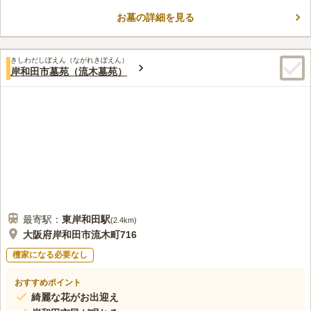
もらえるので、体の不自由な方も身軽にお墓参りができます。
最寄り駅周辺にはカフェがあり、お墓参りの後で一息つかれては
お墓の詳細を見る
口コミ評価
いかがでしょうか。
3.7
みんなの評価
口コミ
10
件
すぐ近くにあべのキューズモールやハルカス、ベルタなどの商業
30代
女性
きしわだしぼえん（ながれきぼえん）
施設がたくさんあるので、食事には困りません。お供え物の買い物も関西
岸和田市墓苑（流木墓苑）
スーパーかイトーヨーカドーで出来ます。花屋さんは高いところばかりな
ので家の近所で買って行きます。
口コミの続きを読む
最寄駅：
東岸和田
駅
(
2.4km
)
大阪府岸和田市流木町716
檀家になる必要なし
おすすめポイント
綺麗な花がお出迎え