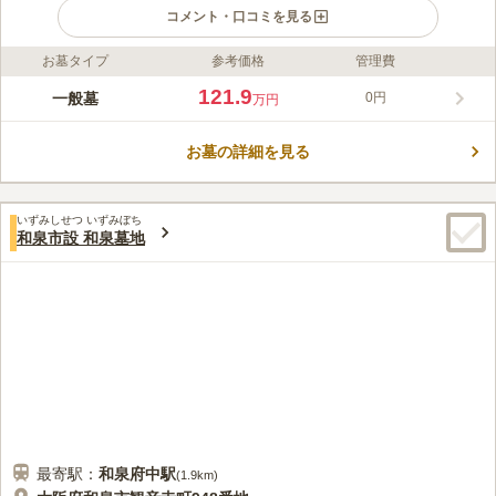
コメント・口コミを見る
お墓タイプ
参考価格
管理費
ライフドット編集部のコメント
広大な敷地面積を活かして、心置きなく利用しやすい環境を整え
121.9
一般墓
0円
万円
た霊苑です。緑と季節の花々が色鮮やかで、故人を見守ってくれ
るかのように、一帯を囲んでいます。 眺めが良く開放感のある
お墓の詳細を見る
霊園です。園内にはツツジの木々が穏やかで落ち着いた雰囲気を
コメントの続きを読む
演出しています。日当たりもよく明るい印象です。供養形態は一
般墓と合葬があります。宗教は不問ですが、市営霊園のため申し
口コミ評価
込み資格があります。一般墓と合葬それそれに条件があるので確
いずみしせつ いずみぼち
3.8
みんなの評価
口コミ
18
件
和泉市設 和泉墓地
認が必要です。園内には駐車場やトイレを用意しています。長時
前までは売店があり、食べ物もいろいろな種類があって楽しめた
30代
女性
間のお参りでも安心して利用することができます。
が、今は種類が減っていて、欲しいものはほとんどおかれていない寂しい
状態です
口コミの続きを読む
最寄駅：
和泉府中
駅
(
1.9km
)