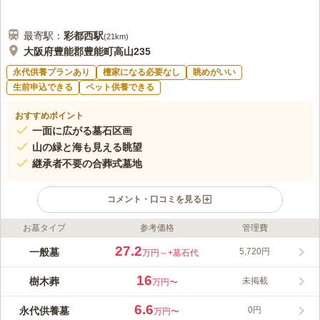
最寄駅：
彩都西
駅
(
21km
)
大阪府豊能郡豊能町高山235
永代供養プランあり
檀家になる必要なし
眺めがいい
生前申込できる
ペット供養できる
おすすめポイント
一面に広がる墓石区画
山の緑と海も見える眺望
継承者不要の合葬式墓地
コメント・口コミを見る
お墓タイプ
参考価格
管理費
ライフドット編集部のコメント
西洋の美しい雰囲気を取り入れた、心が洗われるような気持ちに
27.2
一般墓
5,720円
万円～
+墓石代
なれる霊苑です。豊能町の箕面国定公園に隣接しているため、北
摂の大自然に見守られている立地です。野鳥など、野生の動物た
16
樹木葬
未掲載
万円〜
ちが見られることもある落ち着きのある霊園で、新緑、桜、紅葉
コメントの続きを読む
と四季の移ろいも身近に感じることができます。 モニュメント
6.6
永代供養墓
0円
万円〜
が設置されている休憩所や、17か所に設置されている駐車場で墓