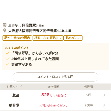
最寄駅：
阿倍野
駅
(
438m
)
大阪府大阪市阿倍野区阿倍野筋4-19-115
駅から徒歩5分圏内
檀家になる必要なし
眺めがいい
おすすめポイント
「阿倍野駅」から歩いて約2分
140年以上親しまれてきた霊園
無縁堂がある
コメント・口コミを見る
お墓タイプ
参考価格
管理費
ライフドット編集部のコメント
140年以上にわたり、多くの方に選ばれてきた霊園です。 61,319
328
一般墓
0円
万円
+墓石代
㎡の敷地に約13,700基のお墓があり、寂しい思いをせずに眠れま
す。 管理事務所では、お墓参りに必要なものを買い揃えること
納骨堂
未掲載
お問い合わせください
ができるので便利です。 サスペンション付きの車椅子を貸して
コメントの続きを読む