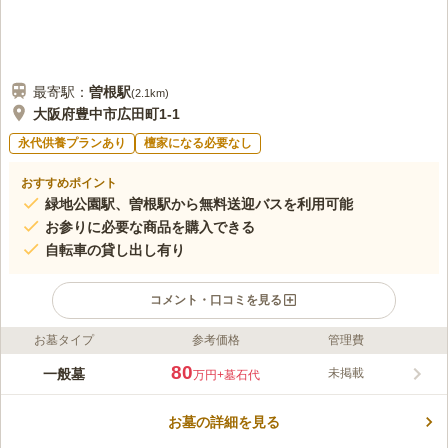
最寄駅：
曽根
駅
(
2.1km
)
大阪府豊中市広田町1-1
永代供養プランあり
檀家になる必要なし
おすすめポイント
緑地公園駅、曽根駅から無料送迎バスを利用可能
お参りに必要な商品を購入できる
自転車の貸し出し有り
コメント・口コミを見る
お墓タイプ
参考価格
管理費
ライフドット編集部のコメント
暖かな光と豊かな緑が歓迎してくれる、豊中市の公園墓地です。
80
一般墓
未掲載
万円
+墓石代
服部緑地は、日本の都市公園100選にも選ばれているほど人気と
自然を兼ね備えている霊苑で、当苑は服部緑地に隣接していま
お墓の詳細を見る
す。 昭和16年(1941年)に完成した霊園です。その後昭和38年に
コメントの続きを読む
約1万9千㎡を拡張整備し今に至ります。園内は全面積の2/3に園