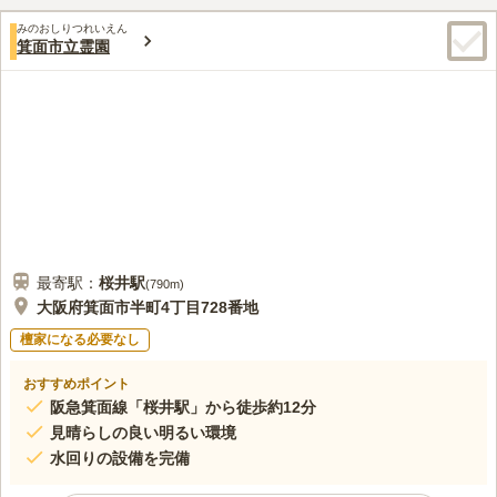
ち帰らずに済むので安心です。
口コミ評価
みのおしりつれいえん
3.6
みんなの評価
口コミ
6
件
箕面市立霊園
霊園の入り口に小さなショップがあり、お花やろうそくなどは売
40代
女性
っていることから、初めて行った先何も持っていかなかったものの購入で
きて便利でした。周りにはなにもないため食事などは不可です。
口コミの続きを読む
最寄駅：
桜井
駅
(
790m
)
大阪府箕面市半町4丁目728番地
檀家になる必要なし
おすすめポイント
阪急箕面線「桜井駅」から徒歩約12分
見晴らしの良い明るい環境
水回りの設備を完備