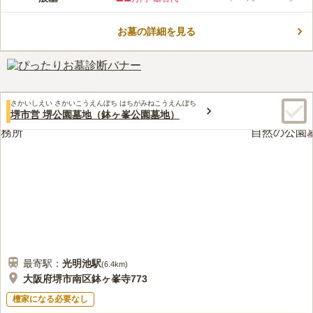
群のロケーションを誇ります。 ロケーションに拘りをお持ちの
方におすすめです。 周囲には緑が多く残っており、清々しい風
お墓の詳細を見る
を感じながら穏やかな気持ちで故人と向き合えます。 墓域内に
コメントの続きを読む
は外灯があるので、天候の悪い日や夜間でも墓域内を明るく照ら
してくれるので安心です。
口コミ評価
3.4
みんなの評価
口コミ
16
件
山の山頂付近にあるため周囲に店舗はなく、ついでに食事…など
40代
女性
さかいしえい さかいこうえんぼち はちがみねこうえんぼち
は出来ない。だが、最寄り駅はショッピングセンターや百貨店、飲食店が
堺市営 堺公園墓地（鉢ヶ峯公園墓地）
たくさんあるので、買い物や食事はお参りの前後に済ませることになると
思う。
口コミの続きを読む
最寄駅：
光明池
駅
(
6.4km
)
大阪府堺市南区鉢ヶ峯寺773
檀家になる必要なし