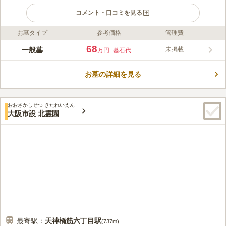
コメント・口コミを見る
お墓タイプ
参考価格
管理費
ライフドット編集部のコメント
寝屋川市公園墓地は、見晴らしの良い場所にある公園墓地です。
68
一般墓
未掲載
万円
+墓石代
広大な敷地は周囲を緑に囲まれており、自然豊かな場所で静かに
眠りたい方にピッタリです。 法要施設や水汲み場そしてゴミ箱
お墓の詳細を見る
などを完備しており、手桶の貸し出しサービスを利用することが
コメントの続きを読む
できます。 駐車場もあるので、お参りに車を利用したい方でも
安心です。
口コミ評価
おおさかしせつ きたれいえん
4.2
みんなの評価
口コミ
16
件
大阪市設 北霊園
霊園内の管理事務所周辺に売店があり、供花やろうそく、線香等
50代
男性
は手に入る。また入り口付近にはある程度の規模の花屋もある。食事に関
しては喫茶店、ファストフード店等があるものの、法事等での利用はしに
くい
口コミの続きを読む
最寄駅：
天神橋筋六丁目
駅
(
737m
)