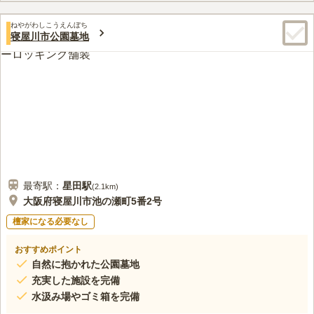
路と植樹帯を設けていて緑に囲まれた穏やかな雰囲気と明るい空
口コミ評価
間が融合した気持ちのよい公園式墓地です。地元の方の憩いの場
ねやがわしこうえんぼち
3.9
みんなの評価
口コミ
30
件
寝屋川市公園墓地
としても有名です。園内は様々な貸し出し備品があり、車椅子や
霊園の入口のすぐ近くに花屋があり非常に早い時間からでも開い
30代
男性
手押し車などご高齢の方や体の不自由な方にも安心して利用でき
ているので便利。ちょうどよい食事処が近くのうどん屋しかなく、お墓参
ます。
りの人がみんなそこへ行くのでかなり混んでいるため時間帯によっては少
し待たなければならない。隣が緑地のため緑が多い。
口コミの続きを読む
最寄駅：
星田
駅
(
2.1km
)
大阪府寝屋川市池の瀬町5番2号
檀家になる必要なし
おすすめポイント
自然に抱かれた公園墓地
充実した施設を完備
水汲み場やゴミ箱を完備