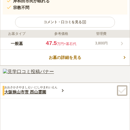
岸和田市民が眠れる
宗教不問
コメント・口コミを見る
お墓タイプ
参考価格
管理費
ライフドット編集部のコメント
四季折々の木々が訪れる方の目を楽しませてくれる市営墓苑で
47.5
一般墓
3,800円
万円
+墓石代
す。 岸和田市が管理を行っており、岸和田市の方が眠ることが
できます。 一般募集は遺骨がない方でも応募可能なので、終活
お墓の詳細を見る
をお考えの方にピッタリです。 墓域内の道はフラットなので、
コメントの続きを読む
小さいお子様や足腰が弱い方でも安心してお参りできます。 駐
車場や休憩所もあり、故人とゆっくり向き合うことができます。
口コミ評価
3.8
みんなの評価
口コミ
22
件
墓地付近には軽トラックで営業している花屋さんがあるが、価格
70代
男性
おおさかさやましえい にしやまれいえん
がかなり高いので自宅付近のスーパー内の花屋で供花を買っている。付近
大阪狭山市営 西山霊園
には食事をする店は全くないので、法事の時は自宅に出前を取っている。
口コミの続きを読む