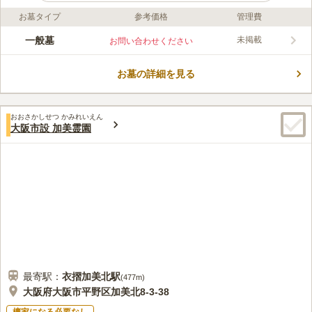
お墓タイプ
参考価格
管理費
ライフドット編集部のコメント
大阪市設住吉霊園は、陽当たり良好な明るい墓域が広がる霊園で
一般墓
未掲載
お問い合わせください
す。 墓域内の道が広いので、お盆やお彼岸のお墓参りでも、ス
トレスを感じることがありません。 水汲み場の備品が充実して
お墓の詳細を見る
おり、掃除用具一式を持参しなくても良いのも嬉しいポイントで
コメントの続きを読む
す。 周辺には公園や小学校、中学校などがあるので、子どもた
ちの朗らかな声が園内に届き故人が寂しい思いをしなくて済みま
口コミ評価
す。
おおさかしせつ かみれいえん
3.8
みんなの評価
口コミ
3
件
大阪市設 加美霊園
最寄り駅と霊園の途中にお花屋さんがあるのでわざわざ予め購入
20代
女性
してから霊園に向かわなくてもお花屋さんで花を購入できるのはとても有
難いです。送迎バスでの移動の際、通る道の様ですがタクシーで移動する
私たちも通える所なので利用しています。
口コミの続きを読む
最寄駅：
衣摺加美北
駅
(
477m
)
大阪府大阪市平野区加美北8-3-38