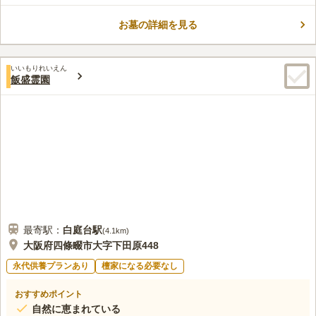
口コミ評価
参者の世代やニーズに対応されています。一般財団法人大阪府タ
3.4
みんなの評価
口コミ
36
件
ウン管理財団が霊園管理する信頼性の高い霊園です。
お墓の詳細を見る
霊園到着の5分くらい前には広い駐車場のあるお食事処がある。
50代
女性
霊園内にもお墓に関する色々な手続きのできる管理事務所や冷暖房の効い
た休憩所、また併設の供花販売コーナーがあり、お線香やロウソクなども
いいもりれいえん
そこで揃えることが出来ます。
飯盛霊園
口コミの続きを読む
最寄駅：
白庭台
駅
(
4.1km
)
大阪府四條畷市大字下田原448
永代供養プランあり
檀家になる必要なし
おすすめポイント
自然に恵まれている