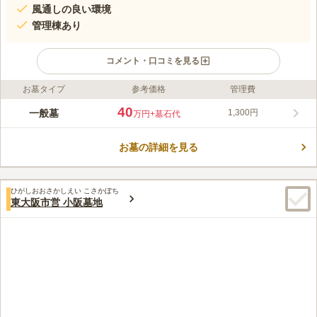
風通しの良い環境
管理棟あり
コメント・口コミを見る
お墓タイプ
参考価格
管理費
ライフドット編集部のコメント
開放的な空間が印象的な、八尾市にある民営霊苑です。入口を入
40
一般墓
1,300円
万円
+墓石代
ればすぐ墓域があり、苑内の奥まで広々と作られた参道が広が
る、墓参がしやすい環境になっています。 自然に溢れた優しい
お墓の詳細を見る
雰囲気の霊園です。緑に囲まれた優しい雰囲気の中でお参りがで
コメントの続きを読む
きます。宗教は不問です。区画は一般墓となっています。墓石は
和型か洋型から選ぶことができるので自分の気に入ったお墓を建
口コミ評価
てることができます。園内は、地域の方がお世話しているので清
ひがしおおさかしえい こさかぼち
3.5
みんなの評価
口コミ
5
件
東大阪市営 小阪墓地
潔感があり綺麗なです。トイレも利用できるので長時間のお参り
ろうそくや花はお墓の事務所で販売されています。飲食物は販売
60代
男性
でも安心です。
していません。東のほうに500メートルほど行くと食堂やコンビニがあるよ
うです。飲み物だけなら近くに自販機があります。
口コミの続きを読む