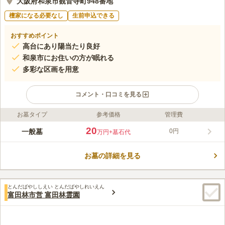
大阪府和泉市観音寺町948番地
檀家になる必要なし
生前申込できる
おすすめポイント
高台にあり陽当たり良好
和泉市にお住いの方が眠れる
多彩な区画を用意
コメント・口コミを見る
お墓タイプ
参考価格
管理費
ライフドット編集部のコメント
和泉市が管理を行っている市営墓地です。公営墓地なので、申し
20
一般墓
0円
万円
+墓石代
込みには和泉市に継続してお住まいの予定がある方などいくつか
の条件があるので確認する必要があります。 豊かな緑に触れる
お墓の詳細を見る
ことができる好立地で、高台にあるため陽当たり良好で爽やかな
コメントの続きを読む
風を感じることができます。 墓地の周囲には大きな木があるの
で、暑い日や疲れた時には木陰で休むことができます。 穏やか
口コミ評価
な時間が流れる場所なので、故人とゆっくりと向き合いたい方に
とんだばやししえい とんだばやしれいえん
3.5
みんなの評価
口コミ
7
件
富田林市営 富田林霊園
おすすめです。 バリアフリー対応で、車椅子の方や、足腰の弱
お墓の近くに、花やさんがあり、そこで供花を買うことができ
50代
男性
い方などにも安心の設備です。休憩所もあるので疲れたときは一
る。またお線香やろうさくは買っておいたものを保管できる倉庫があるの
息入れることもできます。
で、置きっぱなしにできる