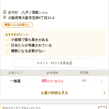
最寄駅：
八戸ノ里
駅
(
1.2km
)
大阪府東大阪市宝持4丁目11-2
檀家になる必要なし
おすすめポイント
小規模で落ち着きがある
日当たりが考慮されている
檀家になる必要がない
コメント・口コミを見る
お墓タイプ
参考価格
管理費
ライフドット編集部のコメント
住宅街の中にあり、周囲と調和が取れている印象がある東大阪市
40
一般墓
0円
万円
+墓石代
営 小阪墓地は、まっすぐ伸びた参道が印象的です。区画数が多
くなくコンパクトな印象がありますが、各区画のスペースはしっ
お墓の詳細を見る
かりと確保されており、ゆったりしています。また、日当たりも
コメントの続きを読む
よく明るさも感じられます。墓石については、色合いがカラフル
でモダンさも取り入れています。
口コミ評価
おおさかしせつ すみよしれいえん