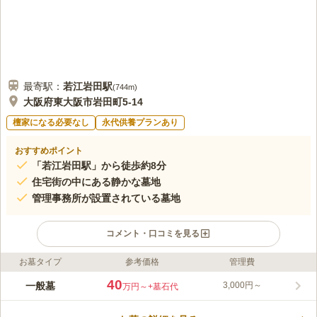
最寄駅：
若江岩田
駅
(
744m
)
大阪府東大阪市岩田町5-14
檀家になる必要なし
永代供養プランあり
おすすめポイント
「若江岩田駅」から徒歩約8分
住宅街の中にある静かな墓地
管理事務所が設置されている墓地
コメント・口コミを見る
お墓タイプ
参考価格
管理費
ライフドット編集部のコメント
閑静な住宅街の一角にあり、暖かい日差しが墓地全体を明るく照
40
一般墓
3,000円～
万円～
+墓石代
らし、気持ちよくお参りすることができます。管理事務所がある
ので、お参りの時の困り事や相談事を訪ねることができるので大