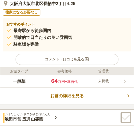
大阪府大阪市北区長柄中2丁目4-25
檀家になる必要なし
おすすめポイント
最寄駅から徒歩圏内
開放的で日当たりの良い雰囲気
駐車場を完備
コメント・口コミを見る
お墓タイプ
参考価格
管理費
ライフドット編集部のコメント
開放感溢れる入口が迎えてくれる、大阪市設の霊苑です。突如と
64
一般墓
未掲載
万円
+墓石代
して市街地に表すその姿には、どこか感動すら覚えるほど、眩し
い清潔感が備わっています。 日当たりの良い暖かな雰囲気の霊
お墓の詳細を見る
園です。落ち着いた環境の中でお参りができるので、ゆっくりと
コメントの続きを読む
故人と向き合えるでしょう。著名人のお墓も多く、地元の方にも
親しまれています。区画は一般墓地です。宗教は不問ですが、公
口コミ評価
営霊園のためお墓を申し込める方には条件があります。市のホー
いけだしえい さつきやまれいえん
3.8
みんなの評価
口コミ
5
件
池田市営 五月山霊園
ムページや霊園管理事務所へお問い合わせください。
今の所誰も葬られてないので、分からない。食事処はありそうな
70代
男性
ので問題はない。花屋も探せばあるはず。時々除草に行く程度。
口コミの続きを読む