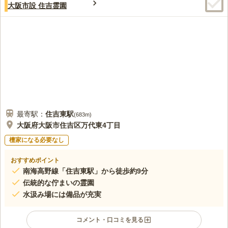
3.6
みんなの評価
口コミ
6
件
大阪市設 住吉霊園
何と言っても、お墓の面倒見がいいです。しばらくいかなかった
40代
男性
としても、清掃がやってくれている。とても、ありがたいと思っていつも
感謝しています。、
口コミの続きを読む
最寄駅：
住吉東
駅
(
683m
)
大阪府大阪市住吉区万代東4丁目
檀家になる必要なし
おすすめポイント
南海高野線「住吉東駅」から徒歩約9分
伝統的な佇まいの霊園
水汲み場には備品が充実
コメント・口コミを見る