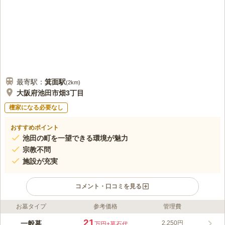
最寄駅：
箕面
駅
(
2km
)
大阪府池田市畑3丁目
檀家になる必要なし
おすすめポイント
池田の町を一望できる環境が魅力
宗教不問
施設が充実
コメント・口コミを見る
お墓タイプ
参考価格
管理費
ライフドット編集部のコメント
見晴らしの良い高台に段々畑のようにお墓が建てられており、抜
21
一般墓
2,250円
万円
+墓石代