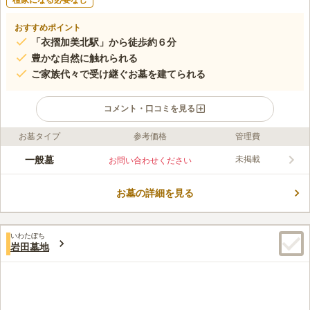
檀家になる必要なし
おすすめポイント
「衣摺加美北駅」から徒歩約６分
豊かな自然に触れられる
ご家族代々で受け継ぐお墓を建てられる
コメント・口コミを見る
お墓タイプ
参考価格
管理費
ライフドット編集部のコメント
公園に隣接しており、爽やかな風が駆け抜ける気持ちの良い場所
一般墓
未掲載
お問い合わせください
です。 陽当たり良好で墓域が明るく、清潔に保たれています。
穏やかな気持ちで、ゆっくりと故人と語らうことができます。
お墓の詳細を見る
墓域の横には大きな木が植えられており、暑い日には木陰で休む
コメントの続きを読む
ことも可能です。 先祖代々のお墓も残っており、伝統的なお墓
で安らかに愛する人と眠ることができます。
口コミ評価
いわたぼち
3.2
みんなの評価
口コミ
7
件
岩田墓地
霊園の周辺にはお墓参りに関しての店がなく、すべて前もって購
60代
男性
入し持って行きます。親族が懇親を兼ねる食事はむしろ自宅で心置きなく
するのが食事処でするよりも良いと思っていますので、その点ではあまり
不満はありません。
口コミの続きを読む