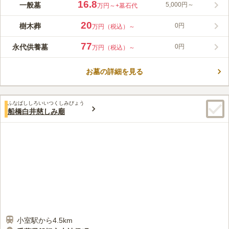
大変見晴らしの良い立地の社の郷霊園。千葉県最大級の霊園で開
16.8
一般墓
5,000円～
万円～
+墓石代
放感があり、日当たりの良さを感じられます。自然の豊かさを感
じながらお参りすることができる環境です。法要の執り行いや大
20
樹木葬
0円
万円（税込）～
型駐車場の完備など、利用のしやすさにおいても充実している霊
コメントの続きを読む
園です。 一般墓地・永代供養墓・樹木葬と幅広いので、希望に
77
永代供養墓
0円
万円（税込）～
合ったタイプのお墓を見つけられます。 生前の申し込みも可能
口コミ評価
なので、終活をお考えの方にもおすすめです。
4.2
みんなの評価
口コミ
5
件
お墓の詳細を見る
霊園の施設に、お花やお線香を販売してるので急にお墓参りをす
40代
女性
るのにも便利です。法事をするのにも事前予約が必要ですが食事も注文し
ておけば、まわりを気にせず法要できます。
ふなばししろいいつくしみびょう
口コミの続きを読む
船橋白井慈しみ廟
小室駅から4.5km