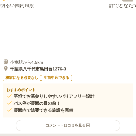
電車でいくのには適していない。鉄道の駅からは遠い。バスか車
30代
男性
が適している。周囲にはセブンイレブンくらいしかない。
口コミの続きを読む
小室駅から4.5km
千葉県八千代市島田台1276-3
檀家になる必要なし
生前申込できる
おすすめポイント
平坦でお墓参りしやすいバリアフリー設計
バス停が霊園の目の前！
霊園内で法要できる施設を完備
コメント・口コミを見る