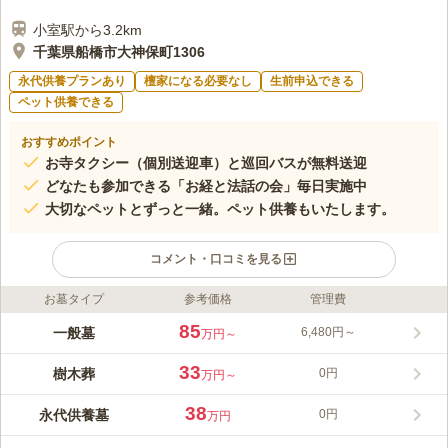
小室駅から3.2km
千葉県船橋市大神保町1306
永代供養プランあり
檀家になる必要なし
生前申込できる
ペット供養できる
おすすめポイント
お寺タクシー（個別送迎車）と巡回バスが無料送迎
どなたも参加できる「お経と法話の会」毎日実施中
大切なペットとずっと一緒。ペット供養もいたします。
コメント・口コミを見る
お墓タイプ
参考価格
管理費
ライフドット編集部のコメント
船橋昭和浄苑では、多彩な区画をご用意しており、3㎡～6㎡まで
85
一般墓
6,480円～
万円～
お選びいただけます。ご家族代々のお墓を建立したい方にも最適
です。 お参りに必要なものはロビーで揃えておりますので、手
33
樹木葬
0円
万円～
ぶらでお参りできるのも嬉しいポイントです。桶と柄杓が設置さ
コメントの続きを読む
れた桶置き場は3ヶ所あり、お盆やお彼岸など人出が多い時期で
38
永代供養墓
0円
万円
も安心してご利用いただけます。 また、アンデルセン公園から
口コミ評価
わずか3分の立地にあり、お寺タクシーや無料巡回バスも運行