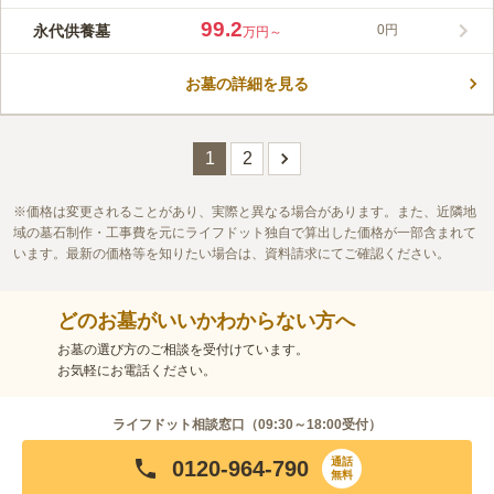
り、品のある墓地になっています。 長い歴史と自然に囲まれた
99.2
永代供養墓
0円
万円～
霊園で、豊かで美しい景色が魅力です。園内からは、縄文時代の
コメントの続きを読む
出土品や住居跡が多数発掘されていて、絶えず流れてきた歴史の
ロマンを感じます。文化財展示コーナーには発掘された出土品も
お墓の詳細を見る
口コミ評価
展示されています。設備も充実しているので、お墓参りに利用し
3.5
みんなの評価
口コミ
3
件
やすい環境です。落ち着いた雰囲気の中お参りしてみてはいかが
運動公園の隣にある。プールもあるので夏場だったらプール客目
60代
女性
でしょうか。
当てのちょっとした店がでるが、普段は店はない。運動公園の中にも周辺
1
2
にも食事できる場所やコンビニは全くない。場所には時期には花や線香も
売り場も出るらしいが、常設ではない。墓地所有者は市内や周辺市の人ら
価格は変更されることがあり、実際と異なる場合があります。また、近隣地
しいのでお供え物や花・線香を持参の車で来る人がほとんどである。
域の墓石制作・工事費を元にライフドット独自で算出した価格が一部含まれて
口コミの続きを読む
います。最新の価格等を知りたい場合は、資料請求にてご確認ください。
どのお墓がいいかわからない方へ
お墓の選び方のご相談を受付けています。
お気軽にお電話ください。
ライフドット相談窓口（
09:30～18:00
受付）
通話
0120-964-790
無料