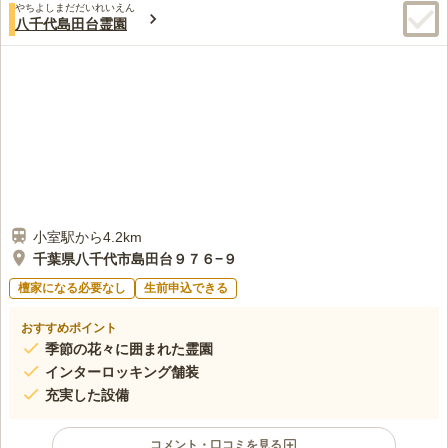
す。合祀式墓地は65歳以上を対象に生前申し込みが可能です。
やちよしまだだいれいえん
2.8
みんなの評価
口コミ
4
件
八千代島田台霊園
宗教・宗派問わずにお墓を建てることができます。 芝生墓地に
国道からちょっと入った田圃のど真ん中という感じのところにつ
80代
女性
は条件があるので、事前に確認をする必要があります。
くられた比較的新しい比較的新しい市営の墓地で、事務所はあるが、周辺
にはお店などなにもない。
口コミの続きを読む
小室駅から4.2km
千葉県八千代市島田台９７６−９
檀家になる必要なし
生前申込できる
おすすめポイント
季節の花々に囲まれた霊園
インターロッキング舗装
充実した設備
コメント・口コミを見る