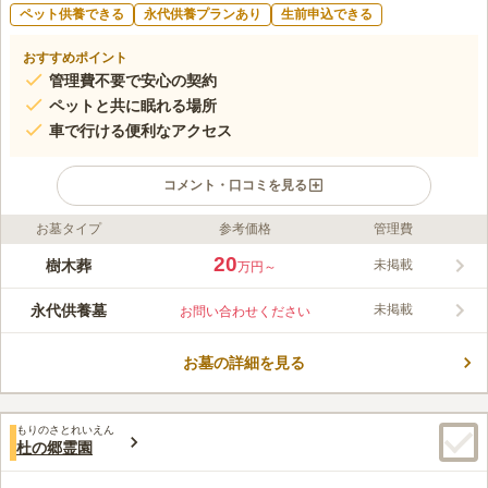
ペット供養できる
永代供養プランあり
生前申込できる
おすすめポイント
管理費不要で安心の契約
ペットと共に眠れる場所
車で行ける便利なアクセス
コメント・口コミを見る
お墓タイプ
参考価格
管理費
ライフドット編集部のコメント
管理費不要で契約できるため、安心してご利用いただけます。大
20
樹木葬
未掲載
万円～
切なペットと一緒に眠れる区画もあり、詳細はご相談ください。
区画の横まで車で行けるため、アクセスも良好です。また、永代
永代供養墓
未掲載
お問い合わせください
供養が可能で、承継者が不要でお1人での契約も安心です。宗教
コメントの続きを読む
不問で利用可能な点も魅力です。
お墓の詳細を見る
口コミ評価
4.1
みんなの評価
口コミ
3
件
基本的に、大きな幹線道路から少し外れたところに有るので、近
30代
男性
もりのさとれいえん
くに花屋等は御座いません。但し、現地で線香は売っていますので、現地
杜の郷霊園
で購入しております。墓地の周りは、果樹園ですので、とてものどかな雰
囲気です。