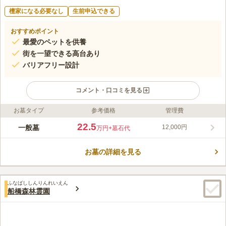
檀家になる必要なし
生前申込できる
おすすめポイント
最愛のペットを供養
街を一望できる高台あり
バリアフリー設計
コメント・口コミを見る
お墓タイプ
参考価格
管理費
ライフドット編集部のコメント
八千代市の中央に位置する霊園『八千代聖苑』、最高の供養が得
22.5
一般墓
12,000円
万円
+墓石代
られるこの霊園では万全のセキュリティーなどの設備も整ってお
り、安心の霊園になっています。 自然に恵まれ、街並を一望で
お墓の詳細を見る
きる高台があります。 公園を併設しています。子どもを連れて
コメントの続きを読む
お墓参りする際におすすめのスポットです。 寺院内墓地なの
で、お墓の管理は安心して任せられます。 宗旨宗派は問わず、
口コミ評価
誰でもお墓を建てられます。 礼拝堂や会食場があるので、法事
ふなばししんりんれいえん
3.5
みんなの評価
口コミ
4
件
船橋森林霊園
をする際に便利です。 管理施設があり、管理人、墓石屋、住
八柱霊園は、周辺に飲食店舗が多くあり良く家族で利用してい
60代
男性
職、副住職が常駐しています。
る。八千代聖苑周辺には、何もないのでレンタカー移動の際、花など購入
してからお墓参りに行く、また、レンタカー利用なので帰路途中の飲食店
を利用している。