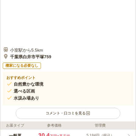
小室駅から5.5km
千葉県白井市平塚759
檀家になる必要なし
おすすめポイント
自然豊かな環境
選べる区画
水汲み場あり
コメント・口コミを見る
お墓タイプ
参考価格
管理費
ライフドット編集部のコメント
平塚地域の丘陵に位置している『松戸市営 白井聖地公園』、既
30.4
一般墓
5,184円（税込）