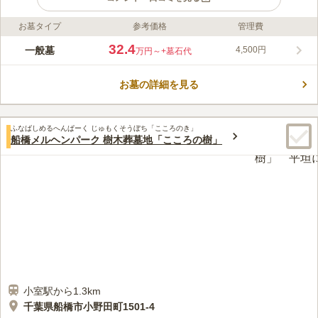
お墓タイプ
参考価格
管理費
ライフドット編集部のコメント
園内は空が見渡せる開放的な空間に仕上がっています。また園内
32.4
一般墓
4,500円
万円～
+墓石代
はバリアフリー設計で平坦地設計かつインターロッキング設計な
ので雨の日のお墓参りでも水はけが非常に良いです。 落ち着い
お墓の詳細を見る
た雰囲気のある霊園です。管理事務所では、お参りに必要な花や
コメントの続きを読む
線香を取り扱っているので、軽い荷物で利用したい方におすすめ
です。園内全域がバリアフリーなのでご高齢の方や車椅子の方に
口コミ評価
も安心してお参りができます。一般墓の他にも、永代供養墓や樹
ふなばしめるへんぱーく じゅもくそうぼち「こころのき」
3.6
みんなの評価
口コミ
4
件
船橋メルヘンパーク 樹木葬墓地「こころの樹」
木葬があります。色々なニーズにあったお墓を選ぶことができま
霊園の周りは、民家と工場、倉庫などで、いつも静かです。春に
60代
女性
す。お彼岸やお盆などの混雑時にも安心の、広い駐車場がありま
は桜、次はハナミズキと咲き続けるところが気に入って、ここに決めまし
す。
た。こじんまりとした良い霊園です。
口コミの続きを読む
小室駅から1.3km
千葉県船橋市小野田町1501-4