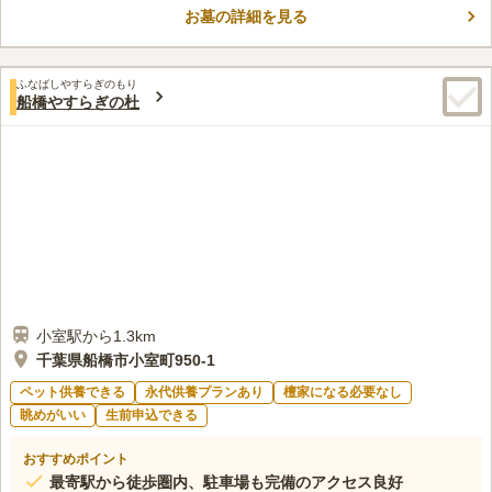
3.7
みんなの評価
口コミ
21
件
中。駐車場も完備しているため、お車でのお参りも可能です。
お墓の詳細を見る
霊園周辺は、倉庫・資材置き場・公園などでコンビニなどの店舗
60代
女性
さらに、当苑の「夜のお参り」が日本テレビ「ZIP!」、TBS「ニ
はありません。電車利用の際は駅周辺で用がたりるのではないかと思って
ュース23」、フジテレビ「めざましテレビ」、テレビ朝日「有働
います。
Times」、そして読売新聞にて紹介され、多くの方からご注目い
ふなばしやすらぎのもり
口コミの続きを読む
ただいております。
船橋やすらぎの杜
小室駅から1.3km
千葉県船橋市小室町950-1
ペット供養できる
永代供養プランあり
檀家になる必要なし
眺めがいい
生前申込できる
おすすめポイント
最寄駅から徒歩圏内、駐車場も完備のアクセス良好