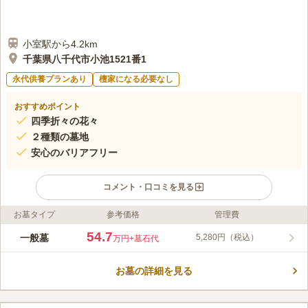
小室駅から4.2km
千葉県八千代市小池1521番1
永代供養プランあり
檀家になる必要なし
おすすめポイント
四季折々の花々
２種類の墓地
安心のバリアフリー
コメント・口コミを見る
お墓タイプ
参考価格
管理費
ライフドット編集部のコメント
緑豊かな自然に囲まれた、開放感溢れる霊園『八千代市営霊
54.7
一般墓
5,280円（税込）
万円
+墓石代
園』、お子様やお年寄りの方、お体の不自由な方々などにも安心
のバリアフリー設計になっています。 豊かな自然に囲まれた霊
お墓の詳細を見る
園です。季節ごとに咲く花々が、お墓参りに来る方を出迎えてく
コメントの続きを読む
れます。敷地全体が平坦なので、陽当たりがとてもよく、開放感
がある霊園です。墓地は芝生墓地、合祀式墓地の2種類ありま
口コミ評価