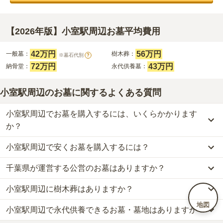
【2026年版】小室駅周辺お墓平均費用
42万円
56万円
一般墓：
樹木葬：
※墓石代別
?
72万円
43万円
納骨堂：
永代供養墓：
小室駅周辺のお墓に関するよくある質問
小室駅周辺でお墓を購入するには、いくらかかります
か？
小室駅周辺で安くお墓を購入するには？
小室駅周辺
での購入費用の目安は、
一般墓が約209万円、樹木葬が
約56万円、納骨堂が約72万円、永代供養墓が約43万円
です。
千葉県が運営する公営のお墓はありますか？
小室駅周辺
で一番安価な
お墓
は、
北総聖地霊園
の
永代供養墓
で、
6
一般墓を建てる場合は、「永代使用料（土地代）」と「墓石代」の
万円
からお求めいただけます。
2つが主な費用となります。
小室駅周辺に樹木葬はありますか？
小室駅周辺
には、
千葉県
が運営する公営の霊園が
2
件あります。
一般的に最も費用を抑えられるのは、他の方のご遺骨と一緒に埋葬
小室駅周辺
の一般墓の永代使用料の平均は
42万円
で、墓石代は
千葉
松戸市営 白井聖地公園
と
八千代市営霊園
がそれにあたります。
する
「合祀墓（ごうしぼ）」
と呼ばれるタイプです。個別のお墓に
県の平均
166.9万円
です。いずれも区画の広さや墓石の大きさ・素
地図
小室駅周辺で永代供養できるお墓・墓地はありますか？
小室駅周辺
には、
8
件の樹木葬があります。
比べて省スペースで管理の手間がかからないため、費用が安く設定
材によって変わります。
詳しくは、
小室駅周辺
の樹木葬の一覧
をご覧ください。
公営霊園は民営の霊園と異なり、契約にあたって応募資格が設けら