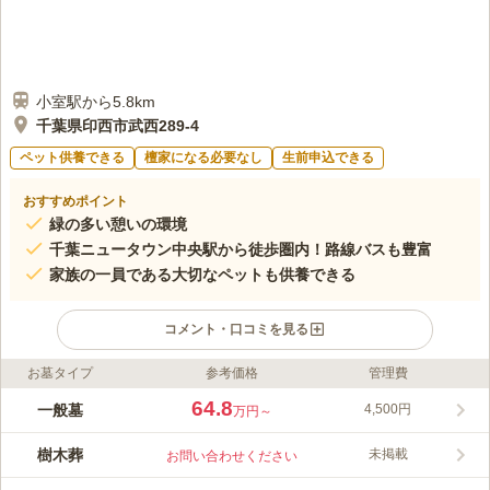
小室駅から5.8km
千葉県印西市武西289-4
ペット供養できる
檀家になる必要なし
生前申込できる
おすすめポイント
緑の多い憩いの環境
千葉ニュータウン中央駅から徒歩圏内！路線バスも豊富
家族の一員である大切なペットも供養できる
コメント・口コミを見る
お墓タイプ
参考価格
管理費
ライフドット編集部のコメント
緑と光があふれるガーデニング霊園です。バリアフリー対応にな
64.8
一般墓
4,500円
万円～
っており、お体が不自由な方でも安心してお使いいただけます。
園内は綺麗に整備されています。
樹木葬
未掲載
お問い合わせください
コメントの続きを読む