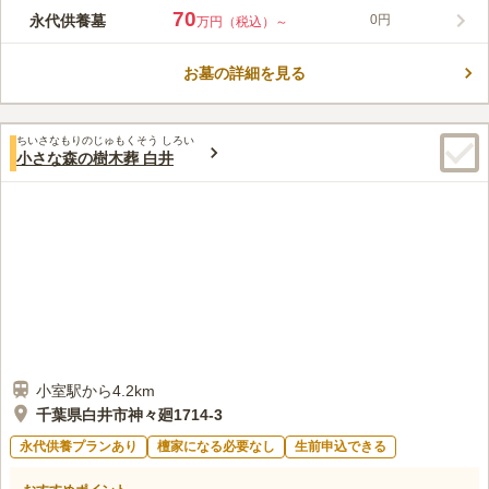
り、また、毎日職員が管理をしているため、非常にきれいに整え
70
永代供養墓
0円
万円（税込）～
られています。 総面積22万平方メートルという広大な敷地の中
コメントの続きを読む
にある霊園です。霊園内外には緑が多く、季節を彩る花々も植え
られています。自然の豊かさを感じながらお参りすることができ
お墓の詳細を見る
口コミ評価
る環境です。 宗教については不問となっています。誰でもお墓
4.2
みんなの評価
口コミ
11
件
を申し込むことができます。 平坦な駐車場も設置されていま
最寄り駅と霊園の間にホームセンターやスーパーマーケットがあ
50代
男性
す。駐車場から少ない段差で移動したい方には便利です。
ちいさなもりのじゅもくそう しろい
り、お花やお線香、御供物などは購入できる。また、霊園にもお花やお線
小さな森の樹木葬 白井
香が販売されている。
口コミの続きを読む
小室駅から4.2km
千葉県白井市神々廻1714-3
永代供養プランあり
檀家になる必要なし
生前申込できる