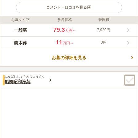
コメント・口コミを見る
お墓タイプ
参考価格
管理費
ライフドット編集部のコメント
樹木葬公園墓地オリーブGardenは、全区画に永代供養が付いて
79.3
一般墓
7,920円
万円～
いるため、お墓の後継ぎがいなくなっても霊園の管理人がお墓を
見てくれるため、どなたでも安心して利用できる霊園です。後継
11
樹木葬
0円
万円～
者がいなくなった場合、霊園により無料で永代樹木葬に改葬さ
コメントの続きを読む
れ、お墓の返還が行われます。ペット共葬可能な区画もあり、家
族の一員であるペットと一緒にお墓に入ることができます。小室
お墓の詳細を見る
口コミ評価
駅からは送迎バスが出ており、駅から歩かずに来園できる点も魅
3.6
みんなの評価
口コミ
2
件
力です。
ガーデン内の管理棟には無料の飲み物などのサービスがありま
50代
女性
ふなばししょうわじょうえん
す。ゆっくり出来るスペースです。ただ周囲は何もない場所です。
船橋昭和浄苑
口コミの続きを読む