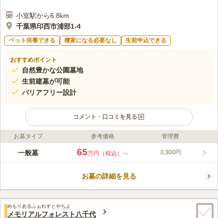
小室駅から6.8km
千葉県印西市浦部1-4
ペット供養できる
檀家になる必要なし
生前申込できる
おすすめポイント
自然豊かな公園墓地
生前建墓が可能
バリアフリー設計
コメント・口コミを見る
お墓タイプ
参考価格
管理費
ライフドット編集部のコメント
自然溢れる里中の中に位置する霊園『清寂の杜 歓喜院霊園』、
65
一般墓
3,300円
万円（税込）～
静寂の中に包まれたこの霊園内ではバードウォッチングなども楽
しめるため人気の霊園になっています。 自然に囲まれた落ち着
お墓の詳細を見る
きのある公園墓地です。里山には小鳥がいてバードウォッチやさ
コメントの続きを読む
えずりを楽しむことができます。区画は一般墓所とゆとり墓所が
用意されています。宗教は不問となっており、宗教を気にするこ
口コミ評価
となく誰でも申し込みができます。施設内には休憩所が設けられ
めもりあるふぉれすとやちよ
3.0
みんなの評価
口コミ
1
件
メモリアルフォレスト八千代
ています。疲れた時にはゆっくりと休むことができます。