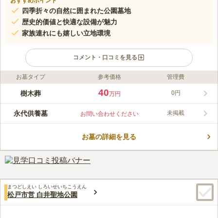
おすすめポイント
四季折々の自然に囲まれた公園墓地
歴史的価値と快適な設備が魅力
家族連れにも嬉しい立地環境
コメント・口コミを見る
お墓タイプ
参考価格
管理費
ライフドット編集部のコメント
公園墓地は四季折々の自然に囲まれ、静かで穏やかな雰囲気が魅
40
樹木葬
0円
万円
力です。園内は平坦で陽当たりが良く、お参りしやすい環境が整
っています。さらに、園内から発掘された縄文時代の遺跡は千葉
永代供養墓
未掲載
お問い合わせください
県文化財に指定されており、歴史的価値も高いです。管理休憩棟
コメントの続きを読む
や駐車場、永代供養施設が完備され、安心してお参りができま
す。周囲には白井市総合運動公園などがあり、家族連れにもおす
お墓の詳細を見る
口コミ評価
すめの立地です。
この霊園はまだ誰からも評価されていません。
まつどしえい しろいせいちこうえん
松戸市営 白井聖地公園