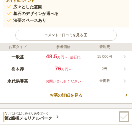
おすすめポイント
広々とした霊園
墓石のデザインが選べる
法要スペースあり
コメント・口コミを見る
お墓タイプ
参考価格
管理費
ライフドット編集部のコメント
開放感ある、明るい陽光があふれた霊園です。 霊園の管理する
48.5
一般墓
15,000円
万円～
+墓石代
ガーデニングスペースがあり訪れる人の心を和ませてくれます。
墓石はデザインを選ぶことができます。 管理事務所ではお参り
76
樹木葬
0円
万円～
に必要な道具を揃えているので、少ない荷物でお参るすることが
コメントの続きを読む
できるのも魅力のひとつです。 通路幅が広く取られており、車
永代供養墓
未掲載
お問い合わせください
椅子の方でも楽にお参りすることができます。
口コミ評価
2.7
みんなの評価
口コミ
7
件
お墓の詳細を見る
歩いていくところにはお店はない。食事するところもないので不
60代
男性
便。お花はお墓でも買えるが高いので途中で購入する
口コミの続きを読む
だいにふなばしめもりあるぱーく
第2船橋メモリアルパーク