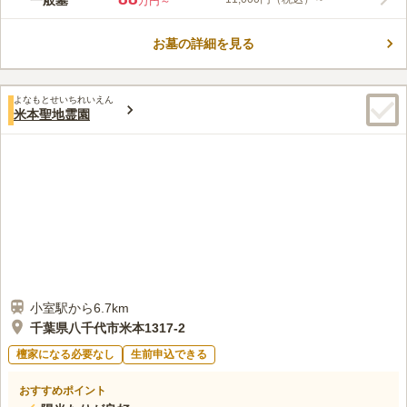
一般墓
万円～
で5分のところにある霊園です。境内は樹木に囲まれ自然豊かな
景観になっています。また、全面的にバリアフリー設計で、人に
お墓の詳細を見る
やさしい霊園です。3000区画をこえる船橋市内屈指の大型霊園
コメントの続きを読む
で、広い参道と区画も広く取られているゆとりある設計となって
います。休憩所などの施設や管理体制も万全で、何よりも1区画
口コミ評価
の金額がお手頃なのが人気の理由です。
よなもとせいちれいえん
3.4
みんなの評価
口コミ
16
件
米本聖地霊園
霊園への道の入り口にあるファミリーマートに花は売っている。
40代
女性
三咲駅からの道の途中に法事などに使えそうな和食店はあるが数は少な
い。周辺は自然が多く静か。
口コミの続きを読む
小室駅から6.7km
千葉県八千代市米本1317-2
檀家になる必要なし
生前申込できる
おすすめポイント