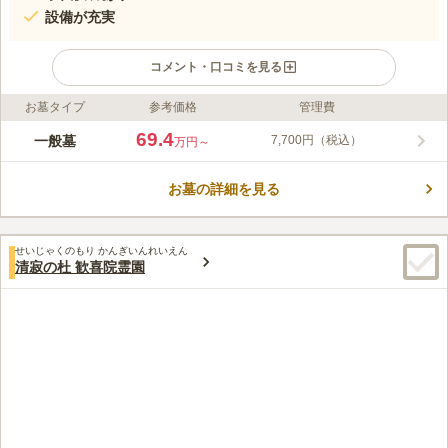
設備が充実
コメント・口コミを見る
お墓タイプ
参考価格
管理費
ライフドット編集部のコメント
緑に包まれており、さらにアクセスにも苦労することはなく全区
69.4
一般墓
7,700円（税込）
万円～
画が平坦地という至れり尽くせりの好環境にある霊園で、お墓選
びの選択肢の１つに入れることをおすすめします。 管理が行き
お墓の詳細を見る
届いた、落ち着いた雰囲気の霊園です。自然に囲まれ広く開放的
コメントの続きを読む
となっています。園内にはスロープが設置されているので全ての
区画に段差がなく、子どもやご高齢の方、車椅子の方でも安心し
口コミ評価
て利用できる環境になっています。近くには白井聖地公園がある
せいじゃくのもり かんぎいんれいえん
3.3
みんなの評価
口コミ
5
件
清寂の杜 歓喜院霊園
ので、四季ごとに様々な季節の花や自然を感じることが出来ま
霊園には、花や線香は売っているが、高いので、御参りする際は
60代
男性
す。宗教は不問となっており、誰でも申し込むことができます。
自宅近所のスーパーで必要なものは買っていきます。食事処はありません
ので自宅のある街の店で食事はします。
口コミの続きを読む