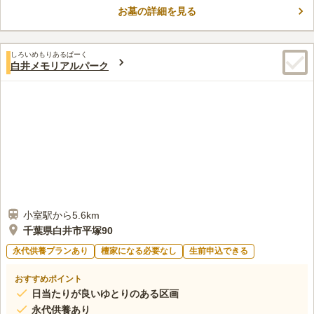
お墓の詳細を見る
口コミ評価
4.0
みんなの評価
口コミ
8
件
霊園内でお花は買えます。駅近辺にイオンやスーパー、コンビニ
50代
女性
しろいめもりあるぱーく
なども多数あるので、買い物してから行くのにも不便は無いと思います。
白井メモリアルパーク
お食事処も駅近辺にいろいろありますし、車での移動なら不便は全然感じ
ないです。
口コミの続きを読む
小室駅から5.6km
千葉県白井市平塚90
永代供養プランあり
檀家になる必要なし
生前申込できる
おすすめポイント
日当たりが良いゆとりのある区画
永代供養あり