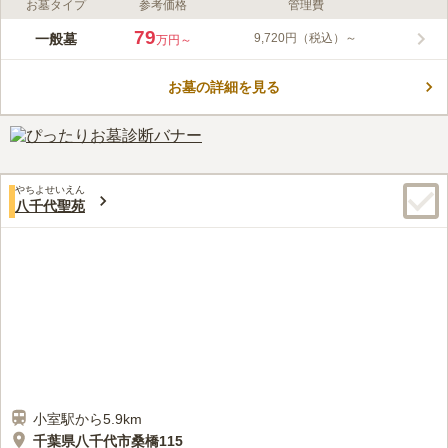
お墓タイプ
参考価格
管理費
ライフドット編集部のコメント
周りを緑に囲まれた公園墓地で、園内の全てがバリアフリー対応
79
一般墓
9,720円（税込）～
万円～
になっております。通路は広く取られ、どなたでも安心してお使
いいただけます。
お墓の詳細を見る
コメントの続きを読む
口コミ評価
2.7
みんなの評価
口コミ
3
件
最寄り駅のすぐそばに24時間スーパーがあるので、事前にお花は
50代
男性
やちよせいえん
購入可能なので、便利です。墓地の周辺にはコンビニ程度しかありませ
八千代聖苑
ん。
口コミの続きを読む
小室駅から5.9km
千葉県八千代市桑橋115