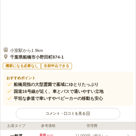
小室駅から1.9km
千葉県船橋市小野田町874-1
檀家になる必要なし
生前申込できる
おすすめポイント
船橋屈指の大型霊園で墓域にゆとりたっぷり
国道16号線が近く、車とバスで通いやすい立地
平坦な参道で車いすやベビーカーの移動も安心
コメント・口コミを見る
お墓タイプ
参考価格
管理費
ライフドット編集部のコメント
第2船橋メモリアルパークは、千葉県の北総線「小室駅」から車
88
11,000円（税込）～