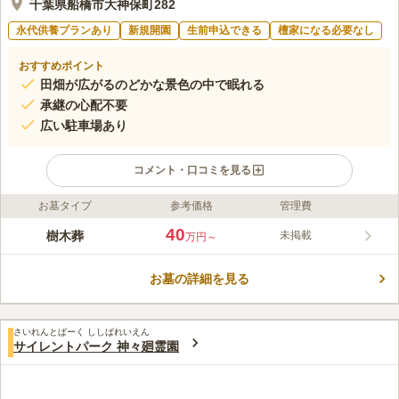
千葉県船橋市大神保町282
永代供養プランあり
新規開園
生前申込できる
檀家になる必要なし
おすすめポイント
田畑が広がるのどかな景色の中で眠れる
承継の心配不要
広い駐車場あり
コメント・口コミを見る
お墓タイプ
参考価格
管理費
ライフドット編集部のコメント
船橋市大神保町にある西福寺境内に、樹木葬「船橋白井慈しみ
40
樹木葬
未掲載
万円～
廟」がオープンしました。50年間は完全個別埋葬され、その後は
西福寺によって永代供養されます。横に広がる大きな区画の一辺
お墓の詳細を見る
にはたくさんの花立があり、他のお墓参りの方と一緒に手を合わ
コメントの続きを読む
せられる余裕があります。2霊区画、3霊区画、4霊区画があり、
一区画に家族一緒に安置されます。
口コミ評価
さいれんとぱーく ししばれいえん
この霊園はまだ誰からも評価されていません。
サイレントパーク 神々廻霊園