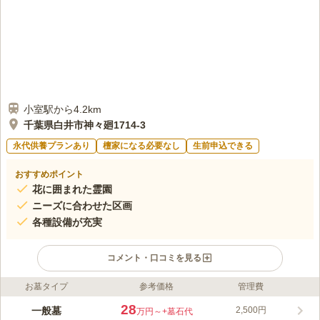
小室駅から4.2km
千葉県白井市神々廻1714-3
永代供養プランあり
檀家になる必要なし
生前申込できる
おすすめポイント
花に囲まれた霊園
ニーズに合わせた区画
各種設備が充実
コメント・口コミを見る
お墓タイプ
参考価格
管理費
ライフドット編集部のコメント
眺めの良い高台にある公園墓地『サイレントパーク 神々廻霊
28
一般墓
2,500円
万円～
+墓石代
園』、四季の移ろいが美しく、静寂に包まれた環境に位置してお