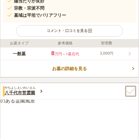
陽当たりが良好
宗教・宗派不問
墓域は平坦でバリアフリー
コメント・口コミを見る
お墓タイプ
参考価格
管理費
ライフドット編集部のコメント
緑に囲まれた高台にある静かな環境にある霊園『米本聖地霊
8
一般墓
3,000円
万円～
+墓石代
園』、日当たりも良好で国道１６号線沿いにあり交通にも便利な
霊園になっているので好条件の霊園になっています。 丘陵に建
お墓の詳細を見る
造された霊園は、緑豊かな場所にあります。 陽当たりがとても
コメントの続きを読む
良好です。園内は平坦で開放感があります。 宗教・宗派問わず
お墓を建てることが可能です。 改葬の受け入れができます。故
口コミ評価
人を近くで感じたい方にはおすすめです。 生前でお墓を建てる
やちよしえいれいえん
3.6
みんなの評価
口コミ
2
件
八千代市営霊園
ことができます。終活をしている方におすすめです。 駐車場を
近くにはお店などはないので、霊園にお線香とお花は販売してい
40代
女性
完備しているので、車でアクセスしたい方には便利です。
ます。高いですが、対になってるので、いいと思います。
口コミの続きを読む