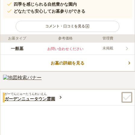
四季を感じられる自然豊かな園内
どなたでも安心してお墓参りができる
コメント・口コミを見る
お墓タイプ
参考価格
管理費
ライフドット編集部のコメント
船橋やすらぎの杜は、千葉県船橋市という都市にありながらも、
一般墓
未掲載
お問い合わせください
敷地内にたくさんの緑があふれ、色鮮やかな歩道となっているた
め閑静な印象を与えてくれます。霊園内はきれいに整備されてい
お墓の詳細を見る
て、段差の少ないバリアフリー設計が採用されています。また、
コメントの続きを読む
区画横の参道は水はけがよく、最新の施工技術を駆使して造られ
た霊園です。宗教不問で、遺骨のない人も契約ができるため自分
口コミ評価
のお墓を建てるときに雰囲気を重視したいという人にはお勧めで
3.8
みんなの評価
口コミ
3
件
す。
最寄り駅からの途中にも、道路沿いにも法要関係の施設はない。
60代
男性
がーでんにゅーたうんれいえん
しかし、国道からの曲がる所にはファミレスがある。また、成田側に一つ
ガーデンニュータウン霊園
行った所には多くの店がある。
口コミの続きを読む