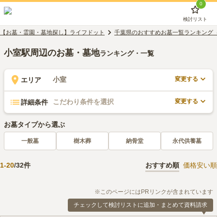
0
検討リスト
【お墓・霊園・墓地探し】ライフドット
千葉県のおすすめお墓一覧ランキング
小室駅周辺のお墓・墓地
ランキング・一覧
変更する
小室
エリア
変更する
こだわり条件を選択
詳細条件
お墓タイプから選ぶ
一般墓
樹木葬
納骨堂
永代供養墓
1
-
20
/
32
件
おすすめ順
価格安い順
※このページにはPRリンクが含まれています
チェックして検討リストに追加・まとめて資料請求