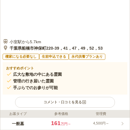
口コミの続きを読む
小室駅から5.7km
千葉県船橋市神保町220-39，41，47，49，52，53
檀家になる必要なし
生前申込できる
永代供養プランあり
おすすめポイント
広大な敷地の中にある霊園
管理の行き届いた霊園
手ぶらでのお参りが可能
コメント・口コミを見る
お墓タイプ
参考価格
管理費
ライフドット編集部のコメント
周囲を生い茂る木々に囲まれた、船橋エリア最大級の公園墓地で
161
一般墓
4,500円～
万円～
す。総区画数は約3000件に及びます。通路は広く取られてお