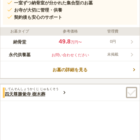
一室ずつ納骨室が分かれた集合型のお墓
お寺が大切に管理・供養
契約後も安心のサポート
お墓タイプ
参考価格
管理費
49.8
納骨堂
0円
万円〜
永代供養墓
未掲載
お問い合わせください
お墓の詳細を見る
してんそんしょうかくじ じゅもくそう
四天尊勝覚寺 樹木葬