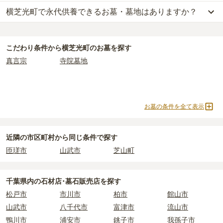
一方で、
千葉県
内には、県または市区町村が運営する公営の霊園が
横芝光町で永代供養できるお墓・墓地はありますか？
横芝光町
には、樹木葬の掲載がありません。
25
件あります。
自然葬をお考えの場合は、海洋散骨もご検討ください。
横芝光町
には、永代供養の掲載がありません。
公営霊園は民営の霊園と異なり、契約にあたって応募資格が設けら
永代供養をお考えの場合は、海洋散骨もご検討ください。
れているケースがほとんどです。
こだわり条件から
横芝光町
のお墓を探す
主な条件として、遺骨がすでにある、該当の市区町村に一定年数以
真言宗
寺院墓地
上住んでいるなどが挙げられます。
条件を満たさない場合は、申し込み自体ができないことも多いた
め、事前の確認が重要です。
契約条件の詳細は、各霊園のページをご確認いただくか、資料請求
お墓の条件を全て表示
よりお問い合わせください。
近隣の市区町村から
同じ条件で探す
匝瑳市
山武市
芝山町
千葉県
内の石材店･墓石販売店を探す
松戸市
市川市
柏市
館山市
山武市
八千代市
富津市
流山市
鴨川市
浦安市
銚子市
我孫子市