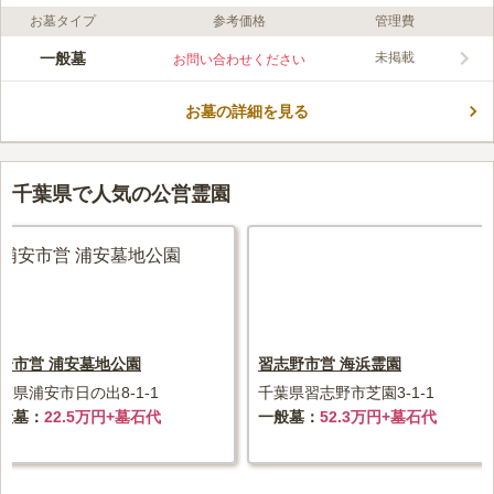
お墓タイプ
参考価格
管理費
口コミ評価
この霊園はまだ誰からも評価されていません。
一般墓
未掲載
お問い合わせください
お墓の詳細を見る
千葉県で人気の公営霊園
安市営 浦安墓地公園
習志野市営 海浜霊園
葉県浦安市日の出8-1-1
千葉県習志野市芝園3-1-1
般墓
22.5万円+墓石代
一般墓
52.3万円+墓石代