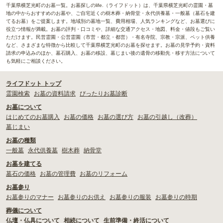
千葉県横芝光町のお墓一覧。お墓探しのlife.（ライフドット）は、千葉県横芝光町の霊園・墓
地の中からおすすめのお墓や、ご自宅近くの樹木葬・納骨堂・永代供養墓・一般墓（墓石を建
てるお墓）をご提案します。地域別の墓地一覧、費用相場、人気ランキングなど、お墓選びに
役立つ情報が満載。お墓の評判・口コミや、詳細な交通アクセス・地図、料金・値段もご覧い
ただけます。民営霊園・公営霊園（市営・都立・都営）・有名寺院、宗教・宗派、ペット供養
など、さまざまな特徴から比較して千葉県横芝光町のお墓を探せます。お墓の見学予約・資料
請求の申込みのほか、墓石購入、お墓の移設、墓じまい後の遺骨の移動先・移す方法について
も気軽にご相談ください。
ライフドット トップ
霊園検索
お墓の資料請求
ぴったりお墓診断
お墓について
はじめてのお墓購入
お墓の価格
お墓の選び方
お墓の引越し（改葬）
墓じまい
お墓の種類
一般墓
永代供養墓
樹木葬
納骨堂
お墓を建てる
墓石の価格
お墓の管理費
お墓のリフォーム
お墓参り
お墓参りのマナー
お墓参りのお供え
お墓参りの服装
お墓参りの時期
葬儀について
仏壇・仏具について
相続について
生前準備・終活について