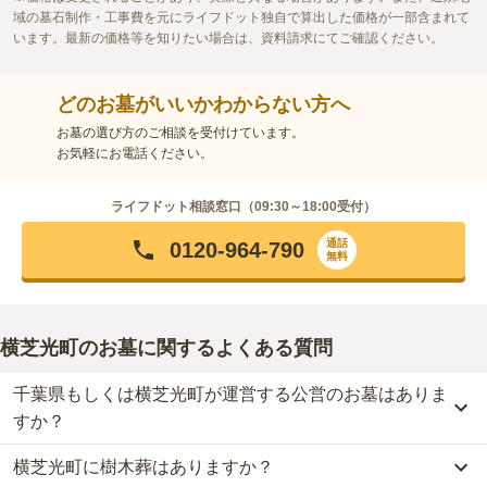
域の墓石制作・工事費を元にライフドット独自で算出した価格が一部含まれて
います。最新の価格等を知りたい場合は、資料請求にてご確認ください。
どのお墓がいいかわからない方へ
お墓の選び方のご相談を受付けています。
お気軽にお電話ください。
ライフドット相談窓口（
09:30～18:00
受付）
通話
0120-964-790
無料
横芝光町のお墓に関するよくある質問
千葉県もしくは横芝光町が運営する公営のお墓はありま
すか？
横芝光町に樹木葬はありますか？
横芝光町
には、公営の霊園の掲載がありません。