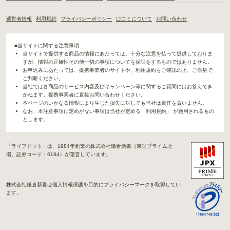
運営者情報
利用規約
プライバシーポリシー
口コミについて
お問い合わせ
■当サイトに関する注意事項
当サイトで提供する商品の情報にあたっては、十分な注意を払って提供しておりま
すが、情報の正確性その他一切の事項についてを保証をするものではありません。
お申込みにあたっては、提携事業者のサイトや、利用規約をご確認の上、ご自身で
ご判断ください。
当社では各商品のサービス内容及びキャンペーン等に関するご質問にはお答えでき
かねます。提携事業者に直接お問い合わせください。
本ページのいかなる情報により生じた損失に対しても当社は責任を負いません。
なお、本注意事項に定めがない事項は当社が定める「利用規約」 が適用されるもの
とします。
「ライフドット」は、1984年創業の株式会社鎌倉新書（東証プライム上
場、証券コード：6184）が運営しています。
株式会社鎌倉新書は個人情報保護を目的にプライバシーマークを取得してい
ます。