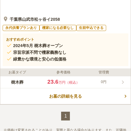
千葉県山武市松ヶ谷イ2058
永代供養プランあり
檀家になる必要なし
生前申込できる
おすすめポイント
2024年5月 樹木葬オープン
宗旨宗派不問で檀家義務なし
緑豊かな環境と安心の低価格
お墓タイプ
参考価格
管理費
23.6
樹木葬
0円
万円（税込）
お墓の詳細を見る
1
価格は変更されることがあり、実際と異なる場合があります。また、近隣地