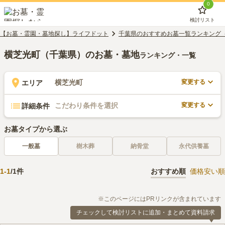
0
検討リスト
【お墓・霊園・墓地探し】ライフドット
千葉県のおすすめお墓一覧ランキング
横芝光町（千葉県）のお墓・墓地
ランキング・一覧
変更する
横芝光町
エリア
変更する
こだわり条件を選択
詳細条件
お墓タイプから選ぶ
一般墓
樹木葬
納骨堂
永代供養墓
1
-
1
/
1
件
おすすめ順
価格安い順
※このページにはPRリンクが含まれています
チェックして検討リストに追加・まとめて資料請求