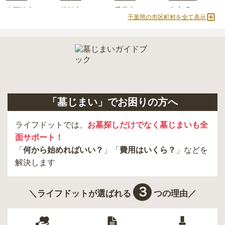
木更津市
船橋市
千葉市
東庄町
千葉県の市区町村を全て表示
市原市
香取市
佐倉市
野田市
白井市
大多喜町
九十九里町
成田市
四街道市
いすみ市
君津市
八街市
茂原市
習志野市
東金市
南房総市
長生村
印西市
「墓じまい」でお困りの方へ
ライフドットでは、
お墓探しだけでなく墓じまいも全
面サポート！
「
何から始めればいい？
」「
費用はいくら？
」などを
解決します
３
＼ライフドットが選ばれる
つの理由／