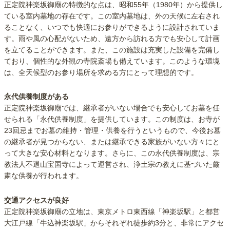
正定院神楽坂御廟の特徴的な点は、昭和55年（1980年）から提供し
ている室内墓地の存在です。この室内墓地は、外の天候に左右され
ることなく、いつでも快適にお参りができるように設計されていま
す。雨や風の心配がないため、遠方から訪れる方でも安心して計画
を立てることができます。また、この施設は充実した設備を完備し
ており、個性的な外観の寺院斎場も備えています。このような環境
は、全天候型のお参り場所を求める方にとって理想的です。
永代供養制度がある
正定院神楽坂御廟では、継承者がいない場合でも安心してお墓を任
せられる「永代供養制度」を提供しています。この制度は、お寺が
23回忌までお墓の維持・管理・供養を行うというもので、今後お墓
の継承者が見つからない、または継承できる家族がいない方々にと
って大きな安心材料となります。さらに、この永代供養制度は、宗
教法人不退山宝国寺によって運営され、浄土宗の教えに基づいた厳
粛な供養が行われます。
交通アクセスが良好
正定院神楽坂御廟の立地は、東京メトロ東西線「神楽坂駅」と都営
大江戸線「牛込神楽坂駅」からそれぞれ徒歩約3分と、非常にアクセ