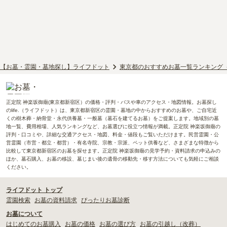
【お墓・霊園・墓地探し】ライフドット
東京都のおすすめお墓一覧ランキング
正定院 神楽坂御廟(東京都新宿区）の価格・評判・バスや車のアクセス・地図情報。お墓探し
のlife.（ライフドット）は、東京都新宿区の霊園・墓地の中からおすすめのお墓や、ご自宅近
くの樹木葬・納骨堂・永代供養墓・一般墓（墓石を建てるお墓）をご提案します。地域別の墓
地一覧、費用相場、人気ランキングなど、お墓選びに役立つ情報が満載。正定院 神楽坂御廟の
評判・口コミや、詳細な交通アクセス・地図、料金・値段もご覧いただけます。民営霊園・公
営霊園（市営・都立・都営）・有名寺院、宗教・宗派、ペット供養など、さまざまな特徴から
比較して東京都新宿区のお墓を探せます。正定院 神楽坂御廟の見学予約・資料請求の申込みの
ほか、墓石購入、お墓の移設、墓じまい後の遺骨の移動先・移す方法についても気軽にご相談
ください。
ライフドット トップ
霊園検索
お墓の資料請求
ぴったりお墓診断
お墓について
はじめてのお墓購入
お墓の価格
お墓の選び方
お墓の引越し（改葬）