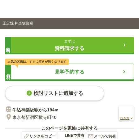
正定院 神楽坂御廟
まずは
無料
資料請求する
人気の区画は、すぐに空きが無くなります
見学予約する
無料
検討リストに追加する
牛込神楽坂
駅から
194m
東京都新宿区横寺町40
行き方
このページを家族に共有する
LINEで共有
リンクをコピー
メールで共有