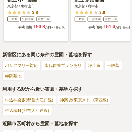
東京都
/
東村山市
東京都
/
府中市
3.8
3.6
一般墓
公営霊園
宗教不問
一般墓
公営霊園
宗教不問
150.8
161.4
参考価格:
参考価格:
万円～
+墓石代
万円
+墓石代
新宿区
にある同じ条件の霊園・墓地を探す
バリアフリー対応
永代供養プランあり
浄土宗
一般墓
寺院墓地
利用する駅から近い霊園・墓地を探す
牛込神楽坂(都営大江戸線)
神楽坂(東京メトロ東西線)
牛込柳町(都営大江戸線)
近隣市区町村から霊園・墓地を探す