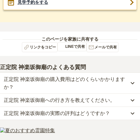
見学予約をする
このページを家族に共有する
LINEで共有
リンクをコピー
メールで共有
正定院 神楽坂御廟
のよくある質問
正定院 神楽坂御廟の購入費用はどのくらいかかります
か？
正定院 神楽坂御廟への行き方を教えてください。
正定院 神楽坂御廟では、一般墓が約120万円からお求めいただけま
す。
正定院 神楽坂御廟の実際の評判はどうですか？
公共交通機関の場合、東京メトロ東西線「神楽坂駅」から徒歩約4
なお、正定院 神楽坂御廟がある東京都の相場は、一般墓が約168万
分です。
円（墓石代別途）です。
正定院 神楽坂御廟の口コミはまだ投稿されておりません。
車の場合、首都3号渋谷線「高樹町インター」から車で約16分で
お墓は、価格が高いものがよい、安いものが悪い、という訳ではあ
口コミはあくまで一つの目安です。資料請求や現地見学を通して、
す。
りません。大切なのは、ご家族が心から納得し、安心してお参りで