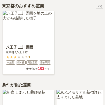
ご自身の目で雰囲気を確認してみることをおすすめします。
詳しいルートや地図は、本ページの「地図・交通アクセス」欄をご
きる場所を選ぶことです。
東京都のおすすめ霊園
確認ください。
八王子 上川霊園
東京都
/
八王子市
3.1
一般墓
樹木葬
民営霊園
宗教不問
103
参考価格:
万円～
条件が似た霊園