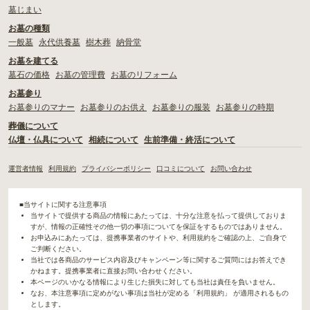
墓じまい
お墓の種類
一般墓
永代供養墓
樹木葬
納骨堂
お墓を建てる
墓石の価格
お墓の管理費
お墓のリフォーム
お墓参り
お墓参りのマナー
お墓参りのお供え
お墓参りの服装
お墓参りの時期
葬儀について
仏壇・仏具について
相続について
生前準備・終活について
運営者情報
利用規約
プライバシーポリシー
口コミについて
お問い合わせ
■当サイトに関する注意事項
当サイトで提供する商品の情報にあたっては、十分な注意を払って提供しておりま
すが、情報の正確性その他一切の事項についてを保証をするものではありません。
お申込みにあたっては、提携事業者のサイトや、利用規約をご確認の上、ご自身で
ご判断ください。
当社では各商品のサービス内容及びキャンペーン等に関するご質問にはお答えでき
かねます。提携事業者に直接お問い合わせください。
本ページのいかなる情報により生じた損失に対しても当社は責任を負いません。
なお、本注意事項に定めがない事項は当社が定める「利用規約」 が適用されるもの
とします。