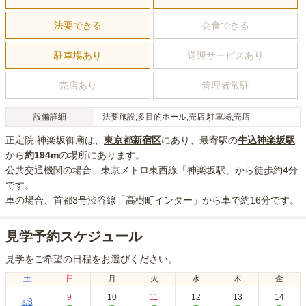
法要できる
会食できる
駐車場あり
送迎サービスあり
売店あり
管理者常駐
設備詳細
法要施設,多目的ホール,売店,駐車場,売店
正定院 神楽坂御廟
は、
東京都
新宿区
にあり
、最寄駅の
牛込神楽坂
駅
から
約
194m
の場所にあり
ます。
公共交通機関の場合
、東京メトロ東西線「神楽坂駅」から徒歩約4分
です。
車の場合
、首都3号渋谷線「高樹町インター」から車で約16分
です。
見学予約スケジュール
見学をご希望の日程をお選びください。
土
日
月
火
水
木
金
9
10
11
12
13
14
8
8
/