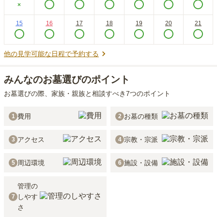
×
15
16
17
18
19
20
21
他の見学可能な日程で予約する
みんなのお墓選びのポイント
お墓選びの際、家族・親族と相談すべき7つのポイント
費用
お墓の種類
1
2
アクセス
宗教・宗派
3
4
周辺環境
施設・設備
5
6
管理の
しやす
7
さ