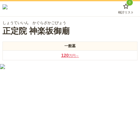
0
検討リスト
しょうていいん かぐらざかごびょう
正定院 神楽坂御廟
一般墓
120
万円～