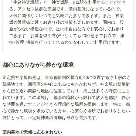
「牛込神楽坂駅」と「神楽坂駅」の2駅を利用することができ
る、アクセス抜群な霊園です。堂内墓所になっているので、
天候に関係なくいつでも気軽にお参りできます。また、神楽
坂の繁華街に近くお参り後の散策も楽しめます。園内は、段
差が少ない構造なので、足の不自由な方でも安心してお参り
できます。お墓を継ぐ方がいなくても23回忌までお寺で、維
持･管理･供養を行ってくれるので安心してご利用頂けます。
都心にありながら静かな環境
正定院神楽坂御廟は、東京都新宿区横寺町40に位置する浄土宗の寺
院墓地です。新宿区の中心にあるにもかかわらず、神楽坂の繁華街
からほど近い閑静な地区に位置しており、周囲は多くの寺院に囲ま
れています。この環境は、都会の喧騒から離れて故人を偲び、静か
な時間を過ごすことができる理想的な場所を提供します。特に、都
心で静かな環境を求めている方や、心安らぐ場所でお参りをしたい
方にとって、正定院神楽坂御廟は最適な選択です。
室内墓地で天候に左右されない