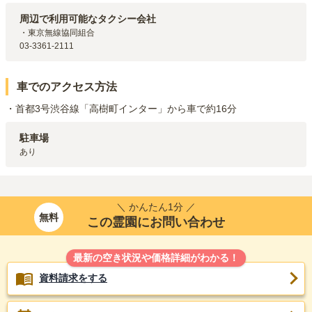
東京メトロ東西線
神楽坂
駅（
407m
）
周辺で利用可能なタクシー会社
都営大江戸線
牛込柳町
駅（
1.1km
）
・東京無線協同組合

東京メトロ有楽町線
江戸川橋
駅（
1.2km
）
03-3361-2111
JR中央・総武線・東京メトロ東西線・東京メトロ有楽町線・東京メトロ
南北線・都営大江戸線
飯田橋
駅（
1.2km
）
車でのアクセス方法
・首都3号渋谷線「高樹町インター」から車で約16分
駐車場
あり
＼ かんたん1分 ／
無料
この霊園にお問い合わせ
最新の空き状況や価格詳細がわかる！
資料請求をする