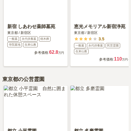
新宿 しあわせ薬師墓苑
恵光メモリアル新宿浄苑
東京都
/
新宿区
東京都
/
新宿区
3.5
一般墓
永代供養墓
樹木葬
寺院墓地
在来仏教
一般墓
永代供養墓
民営霊園
62.8
在来仏教
参考価格:
万円
110
参考価格:
万円～
東京都の公営霊園
都立 小平霊園
都立 多磨霊園