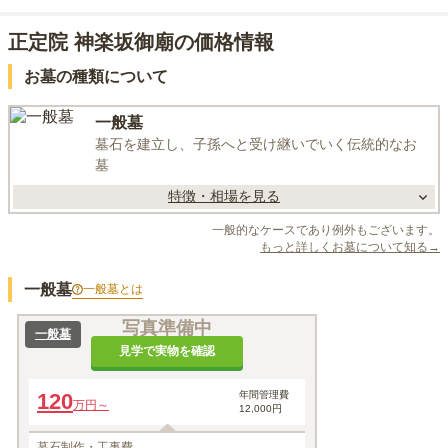
正定院 神楽坂御廟の価格情報
お墓の種類について
一般墓
墓石を建立し、子孫へと受け継いでいく伝統的なお
墓
特徴・相場を見る
一般的なケースであり例外もございます。
もっと詳しくお墓について知る→
一般墓
一般墓
とは
写真準備中
一般墓
見学で実物を確認
120
年間管理費
万円～
12,000円
墓石制作・工事費