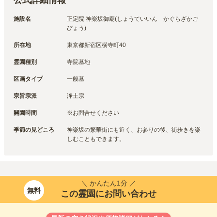
施設名
正定院 神楽坂御廟(しょうていいん　かぐらざかご
びょう)
所在地
東京都新宿区横寺町40
霊園種別
寺院墓地
区画タイプ
一般墓
宗旨宗派
浄土宗
開園時間
※お問合せください
季節の見どころ
神楽坂の繁華街にも近く、お参りの後、街歩きを楽
しむこともできます。
＼ かんたん1分 ／
無料
この霊園にお問い合わせ