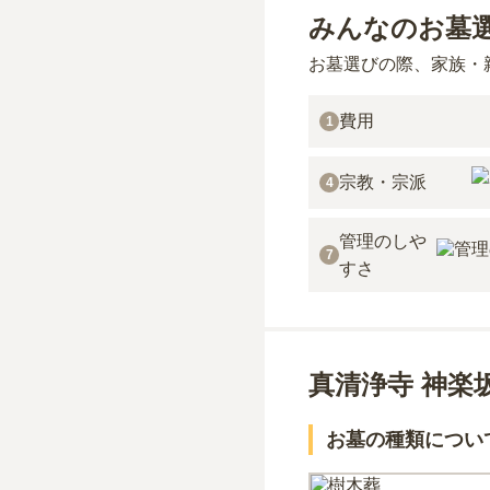
みんなのお墓
お墓選びの際、家族・
費用
1
宗教・宗派
4
管理のしや
7
すさ
真清浄寺 神楽
お墓の種類につい