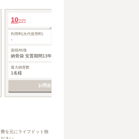
六角堂ひかり
永代供養個人墓「
10
年間管理費
21
万円
万円〜
0円
1名あたりの価格
10
1名あたりの価格
万円
※最大
1
名
※最大
1
名
利用料(永代使用料)
その他費用
利用料(永代使用料
-
-
150,000円
面積/特徴
面積/特徴
納骨袋 安置期間13年 1体
納骨袋・専用骨壺
骨袋7年・専用
最大納骨数
空き状況
最大納骨数
1名様
要確認
1名様
お問合せする
お
事費を元にライフドット独
ください。