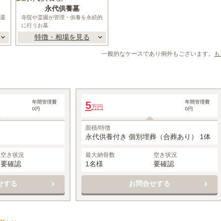
永代供養墓
還
寺院や霊園が管理・供養を永続的
に行うお墓
特徴・相場を見る
一般的なケースであり例外もございます。
も
ひかりの塔
年間管理費
5
年間管理費
万円
0円
0円
3
1名あたりの価格
5
万円
万円
※最大
1
名
面積/特徴
永代供養付き 個別埋葬（合葬あり） 1体
空き状況
最大納骨数
空き状況
要確認
1名様
要確認
せする
お問合せする