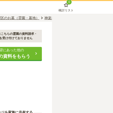
0
検討リスト
宿区のお墓（霊園・墓地）
神楽坂駅のお墓（霊園・墓地）
真清浄寺
はこちらの霊園の資料請求・
を受け付けておりません
望にあった他の
の資料をもらう
ージを家族に共有する