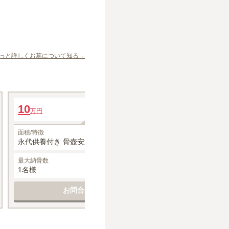
っと詳しくお墓について知る→
ひかりの塔
「光秋」墓石13年
10
年間管理費
15
万円
万円
0円
1名あたりの価格
10
万円
※最大
1
名
面積/特徴
面積/特徴
永代供養付き 骨壺安置（7寸） 安置期間
合葬 墓石13年
13年 1体
最大納骨数
空き状況
最大納骨数
1名様
要確認
-
お問合せする
お