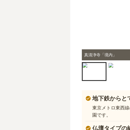
真清浄寺「境内」
地下鉄からと
東京メトロ東西線
園です。
仏壇タイプの