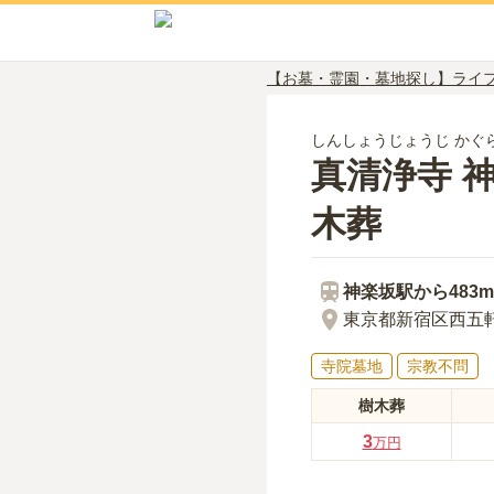
【お墓・霊園・墓地探し】ライ
しんしょうじょうじ かぐ
真清浄寺 
木葬
神楽坂
駅から
483m
東京都新宿区西五軒
寺院墓地
宗教不問
樹木葬
3
万円