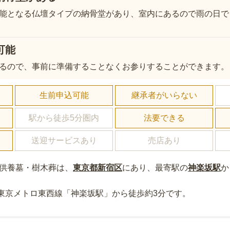
能となる仏壇タイプの納骨堂があり、室内にあるので雨の日で
可能
るので、事前に準備することなくお参りすることができます。
し
生前申込可能
継承者がいらない
駅から徒歩5分圏内
法要できる
送迎サービスあり
売店あり
代供養墓・樹木葬
は、
東京都
新宿区
にあり
、最寄駅の
神楽坂
駅
か
東京メトロ東西線「神楽坂駅」から徒歩約3分
です。