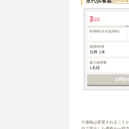
永代供養墓
永代供養
六角堂ひかり
3
万円
1名あたりの価格
※最大
1
名
利用料(永代使用料)
-
面積/特徴
合葬 1体
最大納骨数
1名様
お問合
※
価格は変更されること
自で算出した価格が一部