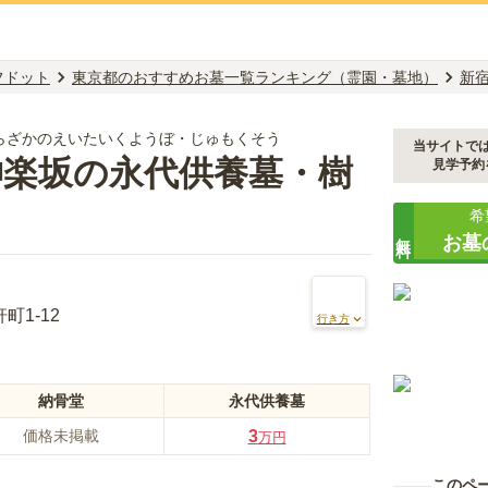
フドット
東京都のおすすめお墓一覧ランキング（霊園・墓地）
新
らざかのえいたいくようぼ・じゅもくそう
当サイトで
神楽坂の永代供養墓・樹
見学予約
希
無料
お墓
町1-12
行き方
納骨堂
永代供養墓
価格未掲載
3
万円
このペ