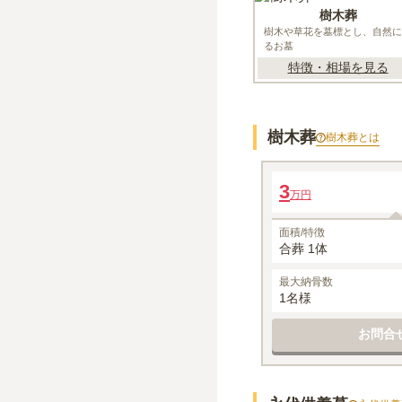
樹木葬
樹木や草花を墓標とし、自然に
るお墓
特徴・相場を見る
樹木葬
樹木葬
とは
ひかりの塔
3
万円
1名あたりの価格
※最大
1
名
面積/特徴
合葬 1体
最大納骨数
1名様
お問合