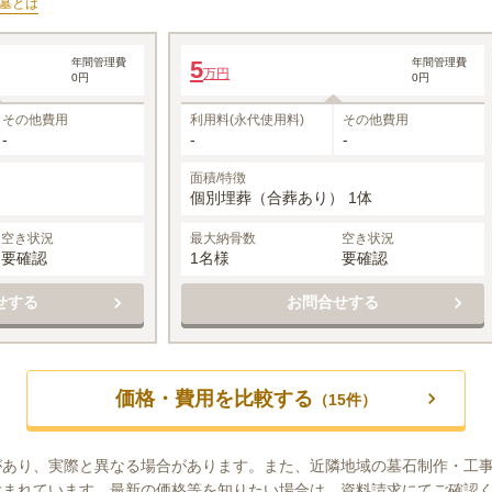
墓
とは
六角堂ひかり
年間管理費
5
年間管理費
万円
0円
0円
3
1名あたりの価格
5
万円
万円
※最大
1
名
その他費用
利用料(永代使用料)
その他費用
-
-
-
面積/特徴
個別埋葬（合葬あり） 1体
空き状況
最大納骨数
空き状況
要確認
1名様
要確認
せする
お問合せする
価格・費用を比較する
（
15
件）
があり、実際と異なる場合があります。また、近隣地域の墓石制作・工
含まれています。最新の価格等を知りたい場合は、資料請求にてご確認