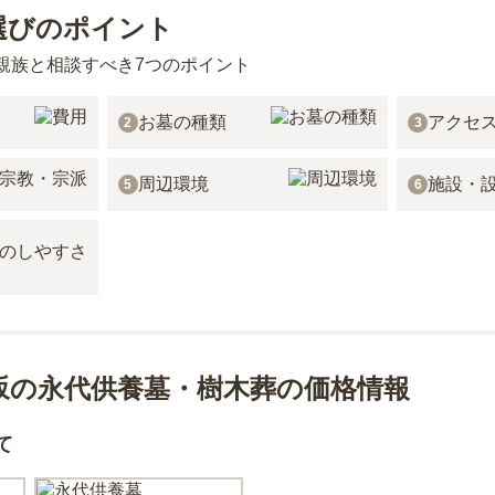
選びのポイント
親族と相談すべき7つのポイント
お墓の種類
アクセ
2
3
周辺環境
施設・
5
6
坂の永代供養墓・樹木葬の価格情報
て