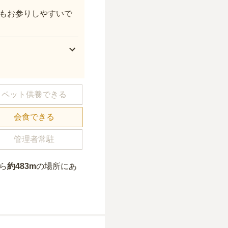
もお参りしやすいで
ペット供養できる
会食できる
管理者常駐
ら
約
483m
の場所にあ