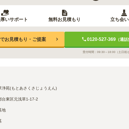
手厚いサポート
無料お見積もり
立ち会い
でお見積もり・ご提案
0120-527-369
（通話
受付時間：
09:30～18:00
（土日祝
草浄苑(もとあさくさじょうえん)
台東区元浅草1-17-2
墓地
墓