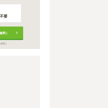
不要
無料）
も対応）