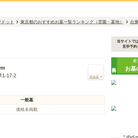
フドット
東京都のおすすめお墓一覧ランキング（霊園・墓地）
台
当サイトで
見学予約
希
無料
9m
お墓
-17-2
行き方
一般墓
価格未掲載
このペ