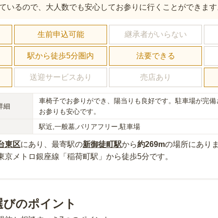
ているので、大人数でも安心してお参りに行くことができます
し
生前申込可能
継承者がいらない
駅から徒歩5分圏内
法要できる
送迎サービスあり
売店あり
車椅子でお参りができ、陽当りも良好です。駐車場が完備
詳細
お参りも安心です。
駅近,一般墓,バリアフリー,駐車場
台東区
にあり
、最寄駅の
新御徒町
駅
から
約
269m
の場所にあり
東京メトロ銀座線「稲荷町駅」から徒歩5分
です。
選びのポイント