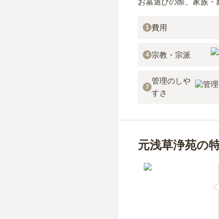
お墓選びの際、家族・
費用
1
宗教・宗派
4
管理のしや
7
すさ
元浅草浄苑の