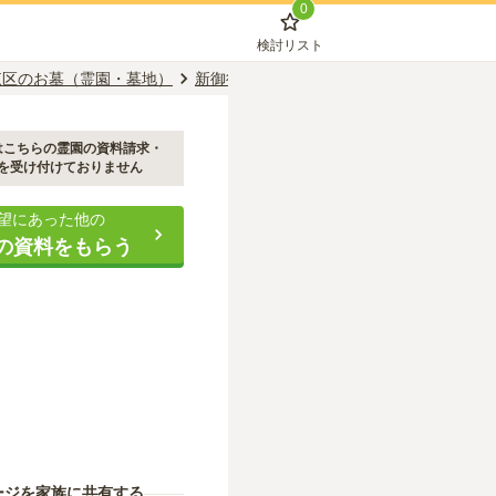
0
検討リスト
東区のお墓（霊園・墓地）
新御徒町駅のお墓（霊園・墓地）
元浅草
はこちらの霊園の資料請求・
を受け付けておりません
望にあった他の
の資料をもらう
ージを家族に共有する