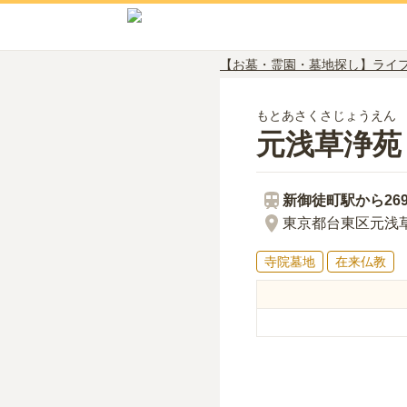
【お墓・霊園・墓地探し】ライ
もとあさくさじょうえん
元浅草浄苑
新御徒町
駅から
26
東京都台東区元浅草1
寺院墓地
在来仏教