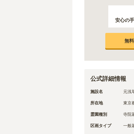
安心の
無料
公式詳細情報
施設名
元浅
所在地
東京都
霊園種別
寺院
区画タイプ
一般