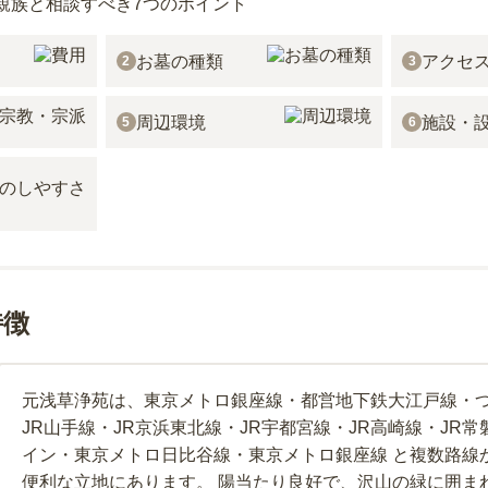
親族と相談すべき7つのポイント
お墓の種類
アクセ
2
3
周辺環境
施設・
5
6
特徴
元浅草浄苑は、東京メトロ銀座線・都営地下鉄大江戸線・
JR山手線・JR京浜東北線・JR宇都宮線・JR高崎線・JR常
イン・東京メトロ日比谷線・東京メトロ銀座線 と複数路線
便利な立地にあります。 陽当たり良好で、沢山の緑に囲ま