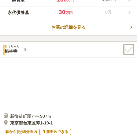
納骨堂
万円
駅」や、東京メトロ銀座線「田原町駅」、東京メトロ日比谷線
コメントの続きを読む
「入谷駅」から徒歩圏内と好立地にあります。 また清水寺では
30
永代供養墓
0円
万円
「セレモニーホール妙蓮」を併設しており、家族葬を中心にどな
口コミ評価
たでも使用することが可能です。
この霊園はまだ誰からも評価されていません。
お墓の詳細を見る
とうりんじ
桃林寺
新御徒町駅から907m
東京都台東区寿1-19-1
駅から徒歩5分圏内
生前申込できる