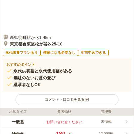
新御徒町駅から1.4km
東京都台東区松が谷2-25-10
永代供養プランあり
檀家になる必要なし
生前申込できる
おすすめポイント
永代供養墓と永代使用墓がある
無駄のないお墓の並び
継承者なしOK
コメント・口コミを見る
お墓タイプ
参考価格
管理費
ライフドット編集部のコメント
下町情緒溢れる浅草の一等地にある清水寺は、創建千百八十年の
一般墓
未掲載
お問い合わせください
歴史を有し、「江戸名所図会」にも掲出されています。 商店街
からアクセスしやすいところにあり、つくばエクスプレス「浅草
180
12,000円