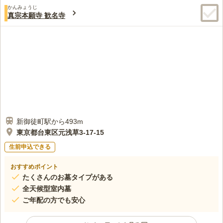
口コミ評価
かんみょうじ
4.4
みんなの評価
口コミ
1
件
真宗本願寺 歓名寺
最寄駅の傍に商店街があるので、お墓参りの前にお供え物、お花
60代
女性
等を用意できるので便利です。浅草や上野が徒歩圏内なので食事場所には
困りません。霊園の周りはお寺も多く、又住宅街なのでいつでもお参りで
きるので助かります。
口コミの続きを読む
新御徒町駅から493m
東京都台東区元浅草3-17-15
生前申込できる
おすすめポイント
たくさんのお墓タイプがある
全天候型室内墓
ご年配の方でも安心