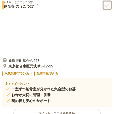
に応える安心の環境です。
かんみょうじ のうこつぼ
この霊園はまだ誰からも評価されていません。
歓名寺 のうこつぼ
新御徒町駅から497m
東京都台東区元浅草3-17-15
永代供養プランあり
生前申込できる
おすすめポイント
一室ずつ納骨室が分かれた集合型のお墓
お寺が大切に管理・供養
契約後も安心のサポート
コメント・口コミを見る