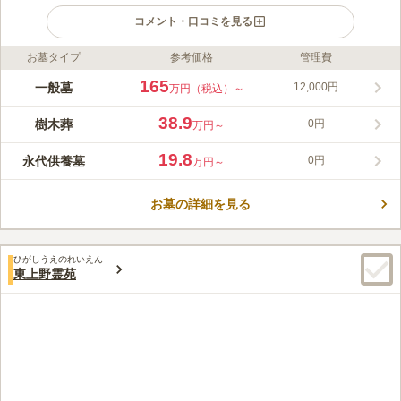
コメント・口コミを見る
お墓タイプ
参考価格
管理費
ライフドット編集部のコメント
やさしい緑の空間に桃、さくら、バラ、季節の花がシーズンそれ
165
一般墓
12,000円
万円（税込）～
ぞれに咲き誇り、故人のみならずお墓参りする人の想いと時間を
もてなす樹木葬霊園です。樹木葬は2タイプあり、集合墓と個人
38.9
樹木葬
0円
万円～
墓から選べます。集合墓は苑内の中心にある白い大理石のモニュ
コメントの続きを読む
メントをシンボルとしています。モニュメント前の水盤に折り紙
19.8
永代供養墓
0円
万円～
の花をたむけ、手を合わせます。個人墓は1～4人まで利用でき、
口コミ評価
桃やさくらの花が両サイドに設けられた区画で、芝生の下に埋葬
この霊園はまだ誰からも評価されていません。
されます。こちらはペット共葬区画もあります。
お墓の詳細を見る
ひがしうえのれいえん
東上野霊苑