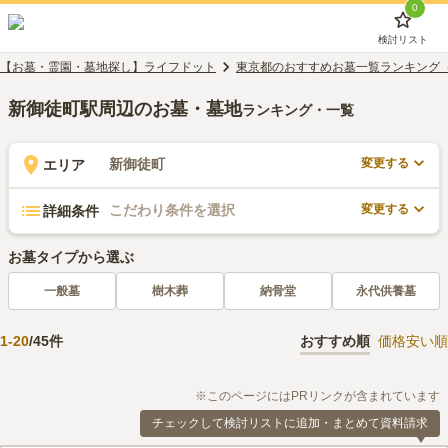
0
検討リスト
【お墓・霊園・墓地探し】ライフドット
東京都のおすすめお墓一覧ランキング
新御徒町駅周辺のお墓・墓地
ランキング・一覧
変更する
新御徒町
エリア
変更する
こだわり条件を選択
詳細条件
お墓タイプから選ぶ
一般墓
樹木葬
納骨堂
永代供養墓
1
-
20
/
45
件
おすすめ順
価格安い順
※このページにはPRリンクが含まれています
チェックして検討リストに追加・まとめて資料請求