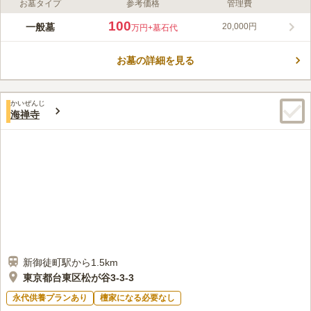
お墓タイプ
参考価格
管理費
ライフドット編集部のコメント
地下鉄浅草線・大江戸線の「蔵前駅」や総武線「浅草橋駅」から
100
一般墓
20,000円
万円
+墓石代
徒歩圏と、アクセス抜群の好立地です。下町情緒あふれ、地元の
方々に愛されています。都内の墓地ながら、お墓は全区画日当り
お墓の詳細を見る
良好で、浄念寺は相撲にも縁が深く、第41代横綱千代の山のお墓
コメントの続きを読む
があり、霊歴史や伝統が感じられます。過去の宗旨宗派は不問な
ので、どなたでもご利用頂けます。
口コミ評価
かいぜんじ
この霊園はまだ誰からも評価されていません。
海禅寺
新御徒町駅から1.5km
東京都台東区松が谷3-3-3
永代供養プランあり
檀家になる必要なし