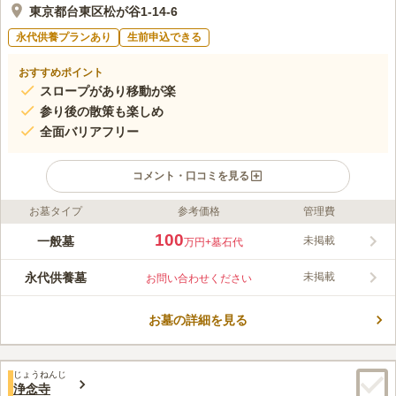
東京都台東区松が谷1-14-6
永代供養プランあり
生前申込できる
おすすめポイント
スロープがあり移動が楽
参り後の散策も楽しめ
全面バリアフリー
コメント・口コミを見る
お墓タイプ
参考価格
管理費
ライフドット編集部のコメント
銀座線「稲荷町駅」から徒歩4分と、歩いて参拝できる、アクセ
100
一般墓
未掲載
万円
+墓石代
ス良好な霊園です。また、乗り換えがほとんどなくスムーズにた
どり着くことができます。本庭園風の墓地というのが特徴で、昔
永代供養墓
未掲載
お問い合わせください
ながらの盆栽もご覧いただけます。人気の浅草からも近い為、お
コメントの続きを読む
参り後の散策も楽しめます。園内は、全面バリアフリー設計とな
っているので、車椅子の方やお体の不自由な方でも安心してご利
お墓の詳細を見る
口コミ評価
用頂けます。
この霊園はまだ誰からも評価されていません。
じょうねんじ
浄念寺