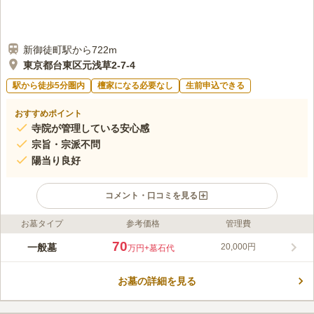
新御徒町駅から722m
東京都台東区元浅草2-7-4
駅から徒歩5分圏内
檀家になる必要なし
生前申込できる
おすすめポイント
寺院が管理している安心感
宗旨・宗派不問
陽当り良好
コメント・口コミを見る
お墓タイプ
参考価格
管理費
ライフドット編集部のコメント
最寄りの銀座線「稲荷町駅」から徒歩4分と、お参りしやすい立
70
一般墓
20,000円
万円
+墓石代
地です。日当たりも良好な東上野霊苑は、総250区画の屋外墓地
と内霊園区画75区画。無縁を撤去した区画ではなく、全て新区画
お墓の詳細を見る
があります。350年の歴史を持つ願寿寺が行うので管理が行き届
コメントの続きを読む
いています。在来仏教のみだが、宗旨・宗派は不問なのでどなた
でもご利用頂けます。