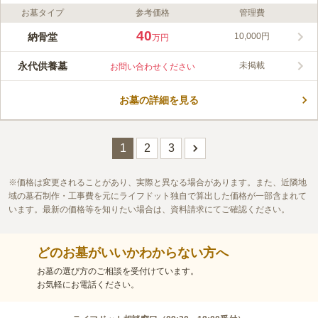
お墓タイプ
参考価格
管理費
ライフドット編集部のコメント
長壽寺 のうこつぼは、東京都台東区にあります。賑やかな一角
40
納骨堂
10,000円
万円
にある長壽寺は、区の指定文化財にもなっている見返り阿弥陀で
有名なお寺です。最寄り駅から徒歩数分の距離にあり、バス停も
永代供養墓
未掲載
お問い合わせください
すぐ近くにあるため、アクセス方法はさまざまです。のうこつぼ
コメントの続きを読む
はロッカータイプのお墓で32部屋あり、使用する段数により価格
が異なります。
お墓の詳細を見る
口コミ評価
この霊園はまだ誰からも評価されていません。
1
2
3
価格は変更されることがあり、実際と異なる場合があります。また、近隣地
域の墓石制作・工事費を元にライフドット独自で算出した価格が一部含まれて
います。最新の価格等を知りたい場合は、資料請求にてご確認ください。
どのお墓がいいかわからない方へ
お墓の選び方のご相談を受付けています。
お気軽にお電話ください。