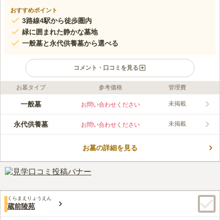
おすすめポイント
3路線4駅から徒歩圏内
緑に囲まれた静かな墓地
一般墓と永代供養墓から選べる
コメント・口コミを見る
お墓タイプ
参考価格
管理費
ライフドット編集部のコメント
海禅寺は東京都台東区にある臨済宗妙心寺派のお寺です。つくば
一般墓
未掲載
お問い合わせください
エクスプレス「浅草駅」から徒歩約9分、東京メトロ銀座線「田
原町駅」「稲荷町駅」から徒歩約10分、東京メトロ日比谷線「入
永代供養墓
未掲載
お問い合わせください
谷駅」から徒歩約15分と、複数の路線と駅から徒歩でのアクセス
コメントの続きを読む
が可能です。約400年の歴史を持ち、住宅街の中にありながら境
内は静謐な空気が漂います。一般墓と永代供養墓があり、価格や
お墓の詳細を見る
口コミ評価
供養形式などから比較検討することができます。
この霊園はまだ誰からも評価されていません。
くらまえりょうえん
蔵前陵苑