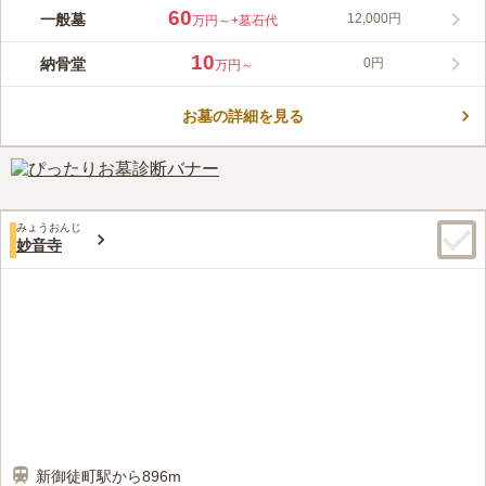
銀座線「田原町駅」から徒歩5分と、歩いて参拝できるアクセス
60
一般墓
12,000円
万円～
+墓石代
抜群の霊園です。地下鉄からのアクセスも非常によく、周りには
寺院が多く隅田川が近くにあるため、散策後のお参りもできま
10
納骨堂
0円
万円～
す。750年以上の歴史を持つ厳念寺は、厳念寺の正面には金色に
コメントの続きを読む
輝く蓮の花のマークがあり仏教のシンボルマークとして古くから
使われています。
お墓の詳細を見る
口コミ評価
この霊園はまだ誰からも評価されていません。
みょうおんじ
妙音寺
新御徒町駅から896m