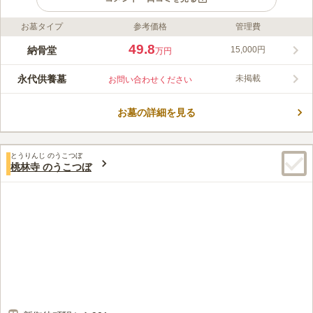
お墓タイプ
参考価格
管理費
ライフドット編集部のコメント
歓名寺のうこつぼは、開山380年の歴史を持つ歓名寺にある永代
49.8
納骨堂
15,000円
万円
供養墓です。歓名寺は、1645年に良正院覚祐法師が開基となり
創建したと言われています。外観はとても落ち着いており、清潔
永代供養墓
未掲載
お問い合わせください
感ある造りになっています。設備も充実しており、会食所・法要
コメントの続きを読む
施設・駐車場・休憩所などお参りに必要な設備がととのっていま
す。管理が行き届いていますので、セキリティ―面も安心できま
お墓の詳細を見る
口コミ評価
す。
この霊園はまだ誰からも評価されていません。
とうりんじ のうこつぼ
桃林寺 のうこつぼ