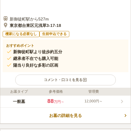
新御徒町駅から527m
東京都台東区元浅草3-17-18
檀家になる必要なし
生前申込できる
おすすめポイント
新御徒町駅より徒歩約五分
継承者不在でも購入可能
陽当り良好な多彩の区画
コメント・口コミを見る
お墓タイプ
参考価格
管理費
ライフドット編集部のコメント
新御徒町駅から徒歩約5分、稲荷町駅から徒歩約7分と好アクセス
88
一般墓
12,000円～
万円～
な元浅草三丁目浄苑は、願信寺が管理する陽当り良好な寺院霊園
です。在来仏教であれば宗旨宗派不問。遺骨のない方や継承者の
お墓の詳細を見る
いない方でも安心してお求めいただけます。境内には駐車場を完
コメントの続きを読む
備。コンパクトな0.16平米から0.56平米まで多様な広さの一般墓
区画が用意されており、都心でお墓を持ちたい方の多様なニーズ
口コミ評価