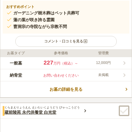
おすすめポイント
ガーデニング樹木葬はペット共葬可
蓮の葉が咲き誇る霊園
曹洞宗の寺院ながら宗教不問
コメント・口コミを見る
お墓タイプ
参考価格
管理費
ライフドット編集部のコメント
東京都台東区にある徳川家ゆかりの寺院で、永代供養墓となって
227
一般墓
12,000円
万円（税込）～
います。松平右京大夫家治（家康の長女亀姫の子）が開基とな
り、慶長16年（1611年）に八丁堀に創建したと言われていま
納骨堂
未掲載
お問い合わせください
す。 曹洞宗の寺院ですが、宗教不問で、誰でも安心して利用で
コメントの続きを読む
きます。また、一つの納骨室に4霊まで入ることができ、家族の
みや夫婦のみと、お好みで選ぶことができます。園内は、自然に
お墓の詳細を見る
口コミ評価
囲まれており蓮の葉が咲き誇ります。
この霊園はまだ誰からも評価されていません。
くらまえりょうえん えいたいくようどう びゃっこうどう
蔵前陵苑 永代供養堂 白光堂