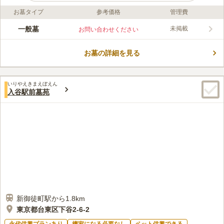
お墓タイプ
参考価格
管理費
ライフドット編集部のコメント
上野・浅草いある妙経寺は、有形文化財「鐘楼」をお守りするお
一般墓
未掲載
お問い合わせください
寺です。 「稲荷町駅」「新御徒町駅」「上野駅」などの主要3駅
から徒歩圏内にあり、アクセス良好で通いやすい立地にありま
お墓の詳細を見る
す。 駐車場も完備されているので車での参拝も可能です。 墓域
コメントの続きを読む
も平坦になっているため、お年寄りから車いすの方でも安心して
お参りをすることができます。
口コミ評価
いりやえきまえぼえん
2.5
みんなの評価
口コミ
1
件
入谷駅前墓苑
お寺と仏壇屋さんばかりで後は何も無いですので大不便を感じて
60代
男性
いますが今更変えららないので、仕方なく上野駅近辺で済ませています。
口コミの続きを読む
新御徒町駅から1.8km
東京都台東区下谷2-6-2