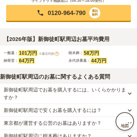
ライフドット相談窓口（
09:30～18:00
受付）
通話
0120-964-790
無料
【2026年版】新御徒町駅周辺お墓平均費用
101万円
58万円
一般墓：
樹木葬：
※墓石代別
?
64万円
44万円
納骨堂：
永代供養墓：
新御徒町駅周辺のお墓に関するよくある質問
新御徒町駅周辺でお墓を購入するには、いくらかかりま
すか？
新御徒町駅周辺で安くお墓を購入するには？
新御徒町駅周辺
での購入費用の目安は、
一般墓が約268万円、樹木
葬が約58万円、納骨堂が約64万円、永代供養墓が約44万円
です。
東京都が運営する公営のお墓はありますか？
新御徒町駅周辺
で一番安価な
お墓
は、
浄土真宗東本願寺派 本山 東
一般墓を建てる場合は、「永代使用料（土地代）」と「墓石代」の
地図
本願寺
の
一般墓
で、
1万円
からお求めいただけます。
2つが主な費用となります。
新御徒町駅周辺に樹木葬はありますか？
新御徒町駅周辺
には、公営の霊園の掲載がありません。