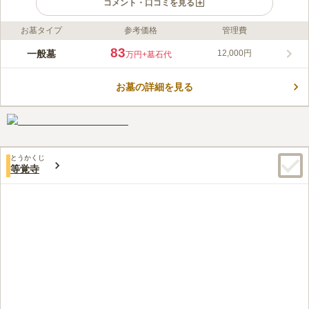
コメント・口コミを見る
お墓タイプ
参考価格
管理費
ライフドット編集部のコメント
歓名寺は台東区元浅草にある浄土真宗本願寺派の寺院です。 室
83
一般墓
12,000円
万円
+墓石代
内墓地のため、お参りの際、雨風や暑さ寒さの心配がありませ
ん。 都営大江戸線・つくばエクスプレス「新御徒町駅」から徒
お墓の詳細を見る
歩5分の好立地の場所にあり、駐車場も完備されているので、電
コメントの続きを読む
車でもお車でも、思い立った時にすぐに訪れることができます。
また、室内なので駅前の喧騒を感じることもなく、ゆったりとお
口コミ評価
参りをすることができます。
3.6
みんなの評価
口コミ
1
件
浅草の繁華街に近く、老舗のお店が多数あり、満足している。お
60代
男性
とうかくじ
店を選ぶのが大変で、贅沢な時間が持てる。繁華街に近くても、比較的閑
等覚寺
静。ただし、墓の面積は手狭、
口コミの続きを読む