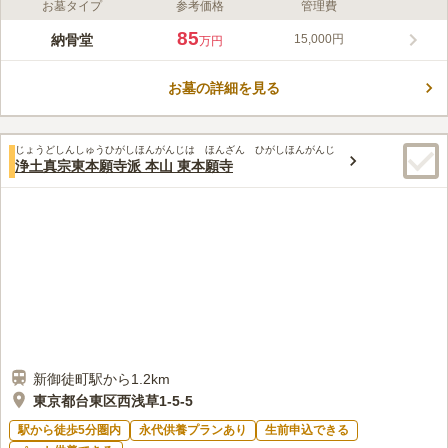
お墓タイプ
参考価格
管理費
ライフドット編集部のコメント
2018年にグランドオープンした、下町に佇む本堂一体型の納骨
85
納骨堂
15,000円
万円
堂。上質なデザインながらも内装は自然素材にこだわり、お参り
に訪れる方々を温かく迎えてくれます。建物は耐久性・耐震性に
お墓の詳細を見る
も優れているので安心です。
コメントの続きを読む
口コミ評価
じょうどしんしゅうひがしほんがんじは ほんざん ひがしほんがんじ
4.3
みんなの評価
口コミ
6
件
浄土真宗東本願寺派 本山 東本願寺
最寄り駅からあるいていくあいだに、ひつようなものはそろう
40代
女性
し、なんならおてらがわで用意してくださる。最寄り駅付近は繁華街なの
で買い物食事に困らない。下町風情が情緒があってもイイ。
口コミの続きを読む
新御徒町駅から1.2km
東京都台東区西浅草1-5-5
駅から徒歩5分圏内
永代供養プランあり
生前申込できる