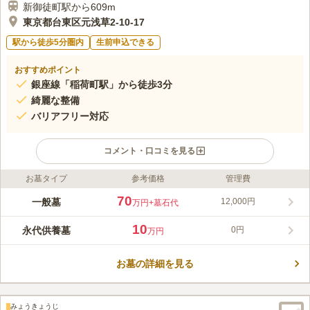
新御徒町駅から609m
東京都台東区元浅草2-10-17
駅から徒歩5分圏内
生前申込できる
おすすめポイント
銀座線「稲荷町駅」から徒歩3分
綺麗な整備
バリアフリー対応
コメント・口コミを見る
お墓タイプ
参考価格
管理費
ライフドット編集部のコメント
東京メトロ銀座線「稲荷町駅」から徒歩約2分、JR上野駅から徒
70
一般墓
12,000円
万円
+墓石代
歩約8分と歩いて参拝できるアクセス抜群の霊園です。寺院は
400年以上の歴史を持ち、ご家族で運営している寺院で、大変親
10
永代供養墓
0円
万円
しみやすいお寺なので、遠方の方々や地元の方々からも愛されて
コメントの続きを読む
います。都会にあることを感じさせない和やかな雰囲気も特徴
で、心穏やかにお参り頂けます。
お墓の詳細を見る
口コミ評価
4.0
みんなの評価
口コミ
1
件
最寄り駅周辺には仏壇専門店が多数あります。飲食店は小さい店
70代
男性
みょうきょうじ
はありますが、浅草や上野に近いので法事の時には便利です。