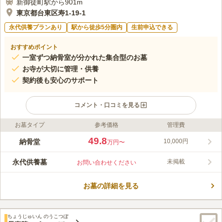
新御徒町駅から901m
東京都台東区寿1-19-1
永代供養プランあり
駅から徒歩5分圏内
生前申込できる
おすすめポイント
一室ずつ納骨室が分かれた集合型のお墓
お寺が大切に管理・供養
契約後も安心のサポート
コメント・口コミを見る
お墓タイプ
参考価格
管理費
ライフドット編集部のコメント
徳川家ゆかりの桃林寺にある永代供養墓です。桃林寺は松平右京
49.8
納骨堂
10,000円
万円〜
大夫家治が開基となり、慶長16年に八丁堀に創建したと言われる
寺院です。日本庭園の様な自然がひろがっており、美しい緑と鮮
永代供養墓
未掲載
お問い合わせください
やかな花が特徴的です。蓮のさく墓域も日本らしさを感じさせら
コメントの続きを読む
れます。供養形態はのうこつぼでの永代供養です。のうこつぼは
従来のお墓と近い形で利用できるマンション型のお墓となってい
お墓の詳細を見る
口コミ評価
ます。
この霊園はまだ誰からも評価されていません。
ちょうじゅいん のうこつぼ