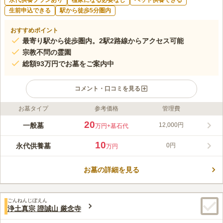
永代供養プランあり
檀家になる必要なし
ペット供養できる
生前申込できる
駅から徒歩5分圏内
おすすめポイント
最寄り駅から徒歩圏内。2駅2路線からアクセス可能
宗教不問の霊園
総額93万円でお墓をご案内中
コメント・口コミを見る
お墓タイプ
参考価格
管理費
ライフドット編集部のコメント
入谷駅前墓苑は、最寄駅からアクセス抜群の利用しやすい霊園で
20
一般墓
12,000円
万円
+墓石代
す。寄付金などは一切不要で、良心的な価格設定です。ペット供
養墓もあるため、愛するペットの眠れる場所をお探しの方にもお
10
永代供養墓
0円
万円
すすめです。コンビニが近くにあるので、万一の忘れ物の際にも
コメントの続きを読む
安心です。周辺には飲食店が多くあり、お参り前後のお食事にも
便利です。
お墓の詳細を見る
口コミ評価
この霊園はまだ誰からも評価されていません。
ごんねんじぼえん
浄土真宗 證誠山 厳念寺