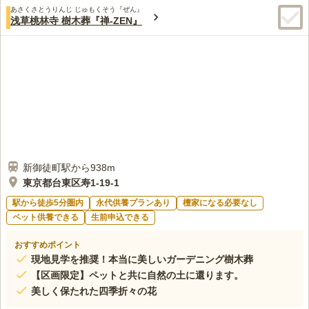
あさくさとうりんじ じゅもくそう『ぜん』
浅草桃林寺 樹木葬『禅-ZEN』
新御徒町駅から938m
東京都台東区寿1-19-1
駅から徒歩5分圏内
永代供養プランあり
檀家になる必要なし
ペット供養できる
生前申込できる
おすすめポイント
現地見学を推奨！本当に美しいガーデニング樹木葬
【区画限定】ペットと共に自然の土に還ります。
美しく保たれた四季折々の花