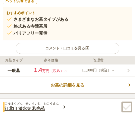
ペット供養できる
おすすめポイント
さまざまなお墓タイプがある
格式ある寺院墓所
バリアフリー完備
コメント・口コミを見る
お墓タイプ
参考価格
管理費
ライフドット編集部のコメント
「田原町駅」「浅草駅」「上野駅」と、複数の最寄り駅から徒歩
1.4
一般墓
11,000円（税込）～
万円（税込）～
で徒歩10分程度と、アクセス良好な立地です。大通りから近い
為、お参り後の散策も楽しめます。「東本願寺」「浅草門跡」と
お墓の詳細を見る
呼ばれてきた浄土真宗東本願寺派 本山 東本願寺では、古い歴史
コメントの続きを読む
があるお寺の境内に墓所が設けられています。墓所内の通路は差
の無いバリアフリー設計になっているので、車いすの方やお子様
口コミ評価
連れの方でも安心してお参りすることができます。
こうほくざん せいすいじ わこうえん
4.0
みんなの評価
口コミ
7
件
江北山 清水寺 和光苑
自宅から近いので自宅の近くにある花屋で買ってから行くことが
30代
男性
多い。お線香は寺で買うことが多い。火をつけてもらえるので便利。花は
寺の近くで買うと高くつくのであまり買わない。
口コミの続きを読む