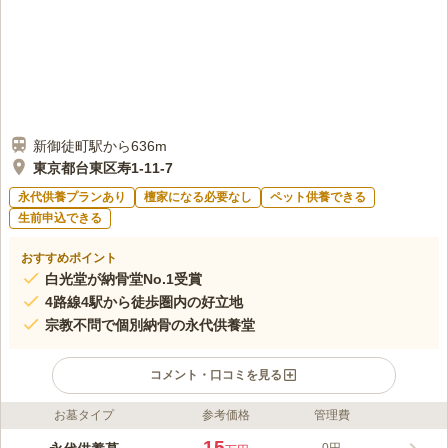
新御徒町駅から636m
東京都台東区寿1-11-7
永代供養プランあり
檀家になる必要なし
ペット供養できる
生前申込できる
おすすめポイント
白光堂が納骨堂No.1受賞
4路線4駅から徒歩圏内の好立地
宗教不問で個別納骨の永代供養堂
コメント・口コミを見る
お墓タイプ
参考価格
管理費
ライフドット編集部のコメント
スカイツリー、浅草、上野公園など東京の観光スポットが集まる
15