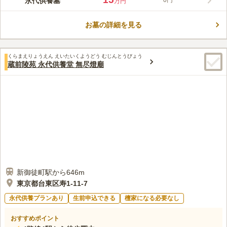
永代供養墓
0円
万円
蔵前エリア。都会の街中にある永代供養堂です。屋内のため天候
が気にならず、納骨は「ゆうパック」による送骨が可能な他、遺
お墓の詳細を見る
骨の引取にも対応されています。お寺まで遺骨を持って行けない
コメントの続きを読む
方も安心です。施設に駐車場はありません。お車でお越しの際は
近隣のコインパーキング等をご利用ください。ご見学は11時から
口コミ評価
ご予約いただけます。
くらまえりょうえん えいたいくようどう むじんとうびょう
この霊園はまだ誰からも評価されていません。
蔵前陵苑 永代供養堂 無尽燈廟
新御徒町駅から646m
東京都台東区寿1-11-7
永代供養プランあり
生前申込できる
檀家になる必要なし
おすすめポイント