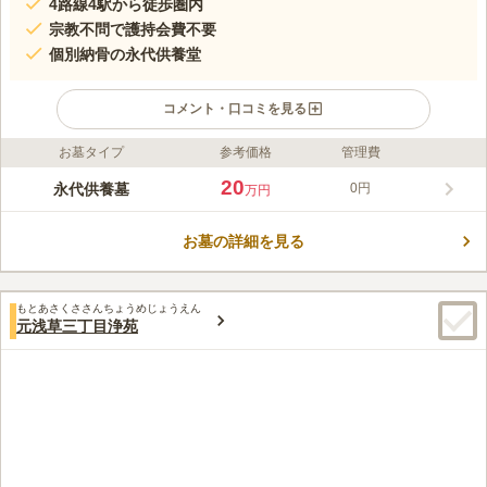
4路線4駅から徒歩圏内
宗教不問で護持会費不要
個別納骨の永代供養堂
コメント・口コミを見る
お墓タイプ
参考価格
管理費
ライフドット編集部のコメント
蔵前陵苑 永代供養墓 無尽燈廟は、東京都台東区にある寺院墓地
20
永代供養墓
0円
万円
です。お墓の管理・経営は560年以上続く眞敬寺が行っていま
す。宗旨宗派を問わず、どなたでもご利用いただけます。行事へ
お墓の詳細を見る
の参加強制などもありません。永代供養墓「無盡燈廟」は、3タ
コメントの続きを読む
イプにわかれています。納骨する場所や人数により価格が異なり
ます。周囲にはたくさんの観光スポットがありますので、お参り
口コミ評価
後に散策してみてはいかがでしょうか。
もとあさくささんちょうめじょうえん
この霊園はまだ誰からも評価されていません。
元浅草三丁目浄苑