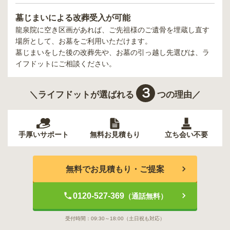
墓じまいによる改葬受入が可能
龍泉院
に空き区画があれば、ご先祖様のご遺骨を埋蔵し直す
場所として、お墓をご利用いただけます。
墓じまいをした後の改葬先や、お墓の引っ越し先選びは、ラ
イフドットにご相談ください。
３
＼ライフドットが選ばれる
つの理由／
手厚いサポート
無料お見積もり
立ち会い不要
無料でお見積もり・ご提案
0120-527-369
（通話無料）
受付時間：
09:30～18:00
（土日祝も対応）