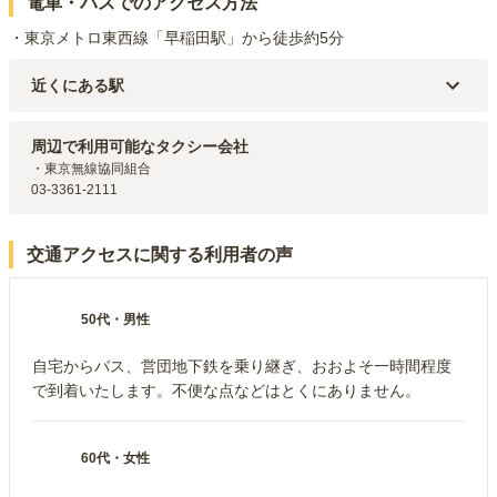
電車・バスでのアクセス方法
・東京メトロ東西線「早稲田駅」から徒歩約5分
近くにある駅
東京メトロ東西線・都電荒川線
早稲田
駅（
290m
）
都電荒川線
面影橋
駅（
955m
）
周辺で利用可能なタクシー会社
東京メトロ副都心線
西早稲田
駅（
977m
）
・東京無線協同組合

都営大江戸線
若松河田
駅（
1.2km
）
03-3361-2111
都営大江戸線
牛込柳町
駅（
1.2km
）
交通アクセスに関する利用者の声
50代
・
男性
自宅からバス、営団地下鉄を乗り継ぎ、おおよそ一時間程度
で到着いたします。不便な点などはとくにありません。
60代
・
女性