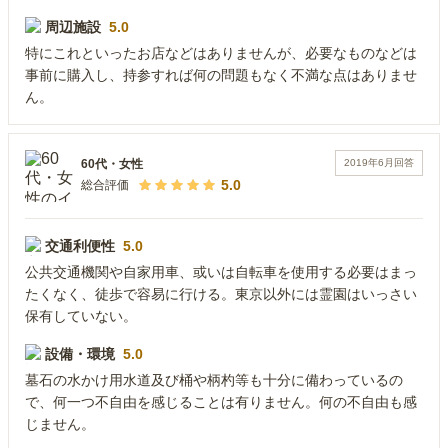
周辺施設
5.0
特にこれといったお店などはありませんが、必要なものなどは
事前に購入し、持参すれば何の問題もなく不満な点はありませ
ん。
2019年6月
回答
60代
・
女性
5.0
総合評価
交通利便性
5.0
公共交通機関や自家用車、或いは自転車を使用する必要はまっ
たくなく、徒歩で容易に行ける。東京以外には霊園はいっさい
保有していない。
設備・環境
5.0
墓石の水かけ用水道及び桶や柄杓等も十分に備わっているの
で、何一つ不自由を感じることは有りません。何の不自由も感
じません。