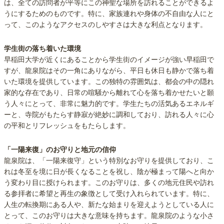
は、全ての訪問者が平等にこの神聖な場所を訪れることができるよ
うにするためのものです。特に、家族連れや身体の不自由な人にと
って、このようなアクセスのしやすさは大きな利点となります。
学生街の落ち着いた環境
早稲田大学が近くにあることから学生街のイメージが強い早稲田で
すが、龍泉院はその一角にありながら、平日も休日も静かで落ち着
いた環境を提供しています。この独特の雰囲気は、都会の中の隠れ
家的な存在であり、日常の喧騒から離れて心を落ち着かせたいと願
う人々にとって、非常に魅力的です。学生たちの活気あるエネルギ
ーと、寺院がもたらす静寂が絶妙に調和しており、訪れる人々に心
の平和とリフレッシュをもたらします。
「一陽来復」のお守りと地元の信仰
龍泉院は、「一陽来復守」という特別なお守りを提供しており、こ
れは冬至を境に日が長くなることを祝し、陰が極まって陽へと向か
う変わり目に授けられます。このお守りは、多くの地元住民や訪れ
る参拝者に希望と再生の象徴として受け入れられています。特に、
人生の転換期にある人や、新たな始まりを迎えようとしている人に
とって、このお守りは大きな意味を持ちます。龍泉院のような小さ