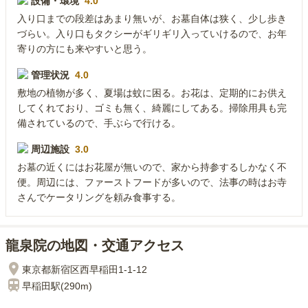
設備・環境
4.0
入り口までの段差はあまり無いが、お墓自体は狭く、少し歩き
づらい。入り口もタクシーがギリギリ入っていけるので、お年
寄りの方にも来やすいと思う。
管理状況
4.0
敷地の植物が多く、夏場は蚊に困る。お花は、定期的にお供え
してくれており、ゴミも無く、綺麗にしてある。掃除用具も完
備されているので、手ぶらで行ける。
周辺施設
3.0
お墓の近くにはお花屋が無いので、家から持参するしかなく不
便。周辺には、ファーストフードが多いので、法事の時はお寺
さんでケータリングを頼み食事する。
龍泉院の地図・交通アクセス
東京都新宿区西早稲田1-1-12
早稲田
駅(
290m
)