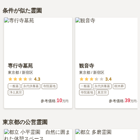
条件が似た霊園
専行寺墓苑
観音寺
東京都
/
新宿区
東京都
/
新宿区
4.3
3.4
一般墓
永代供養墓
寺院墓地
一般墓
永代供養墓
樹木葬
浄土真宗
寺院墓地
真言宗
10
39
参考価格:
参考価格:
万円
万円～
東京都の公営霊園