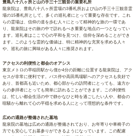
豊島八十八ヶ所と山の手三十三観音の重要札所
龍泉院は、豊島八十八ヶ所霊場の3番札所および山の手三十三観音霊
場の15番札所として、多くの巡礼者にとって重要な存在です。これ
らの霊場は、信仰の道を歩む人々にとって精神的な旅の一環であ
り、龍泉院はその旅の中で訪れるべき重要な地点の一つとなってい
ます。巡礼者はここで心の平和を見つけ、信仰を深めることができ
ます。このような霊的な価値は、特に精神的な充実を求める人々
や、巡礼の旅に興味がある人々に推奨されます。
アクセスの利便性と都会のオアシス
東京メトロの早稲田駅から僅か4分の距離に位置する龍泉院は、アク
セスが非常に便利です。バス停や高田馬場駅へのアクセスも良好で
あり、首都高も近いため、都心部からの訪問者にとっても、遠方か
らの参拝者にとっても簡単に訪れることができます。この利便性
は、忙しい都会生活の中で静かなひと時を過ごしたい人や、都会の
喧騒から離れて心の平穏を求める人にとって理想的な条件です。
広めの通路が整備された墓地
龍泉院の墓地は広めの通路が整備されており、お年寄りや車椅子の
方でも安心してお墓参りができるようになっています。この配慮