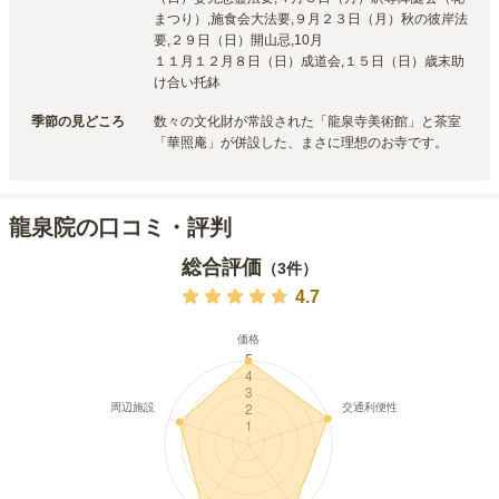
まつり）,施食会大法要,９月２３日（月）秋の彼岸法
要,２９日（日）開山忌,10月 

１１月１２月８日（日）成道会,１５日（日）歳末助
け合い托鉢　
季節の見どころ
数々の文化財が常設された「龍泉寺美術館」と茶室
「華照庵」が併設した、まさに理想のお寺です。
龍泉院の口コミ・評判
総合評価
（
3
件）
4.7