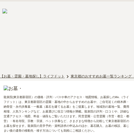
【お墓・霊園・墓地探し】ライフドット
東京都のおすすめお墓一覧ランキング
龍泉院(東京都新宿区）の価格・評判・バスや車のアクセス・地図情報。お墓探しのlife.（ライ
フドット）は、東京都新宿区の霊園・墓地の中からおすすめのお墓や、ご自宅近くの樹木葬・
納骨堂・永代供養墓・一般墓（墓石を建てるお墓）をご提案します。地域別の墓地一覧、費用
相場、人気ランキングなど、お墓選びに役立つ情報が満載。龍泉院の評判・口コミや、詳細な
交通アクセス・地図、料金・値段もご覧いただけます。民営霊園・公営霊園（市営・都立・都
営）・有名寺院、宗教・宗派、ペット供養など、さまざまな特徴から比較して東京都新宿区の
お墓を探せます。龍泉院の見学予約・資料請求の申込みのほか、墓石購入、お墓の移設、墓じ
まい後の遺骨の移動先・移す方法についても気軽にご相談ください。