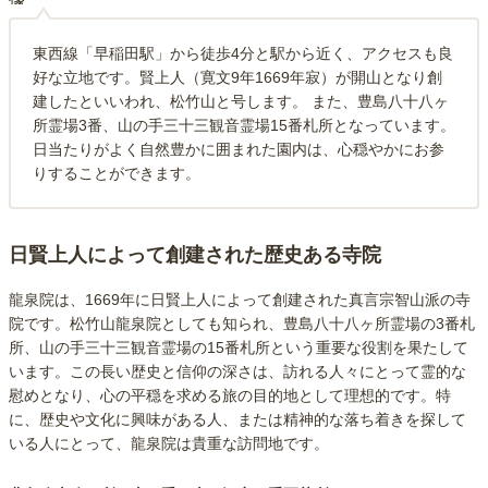
東西線「早稲田駅」から徒歩4分と駅から近く、アクセスも良
好な立地です。賢上人（寛文9年1669年寂）が開山となり創
建したといいわれ、松竹山と号します。 また、豊島八十八ヶ
所霊場3番、山の手三十三観音霊場15番札所となっています。
日当たりがよく自然豊かに囲まれた園内は、心穏やかにお参
りすることができます。
日賢上人によって創建された歴史ある寺院
龍泉院は、1669年に日賢上人によって創建された真言宗智山派の寺
院です。松竹山龍泉院としても知られ、豊島八十八ヶ所霊場の3番札
所、山の手三十三観音霊場の15番札所という重要な役割を果たして
います。この長い歴史と信仰の深さは、訪れる人々にとって霊的な
慰めとなり、心の平穏を求める旅の目的地として理想的です。特
に、歴史や文化に興味がある人、または精神的な落ち着きを探して
いる人にとって、龍泉院は貴重な訪問地です。