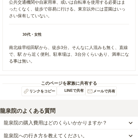
公共交通機関や自家用車、或いは自転車を使用する必要はま
ったくなく、徒歩で容易に行ける。東京以外には霊園はいっ
さい保有していない。
30代
・
女性
南北線早稲田駅から、徒歩3分。そんなに人混みも無く、直線
で、駅 から近く便利。駐車場は、3台分くらいあり、満車にな
る事は無い。
このページを家族に共有する
LINEで共有
リンクをコピー
メールで共有
龍泉院
のよくある質問
龍泉院の購入費用はどのくらいかかりますか？
龍泉院への行き方を教えてください。
龍泉院では、一般墓が約25万円(墓石代別)からお求めいただけま