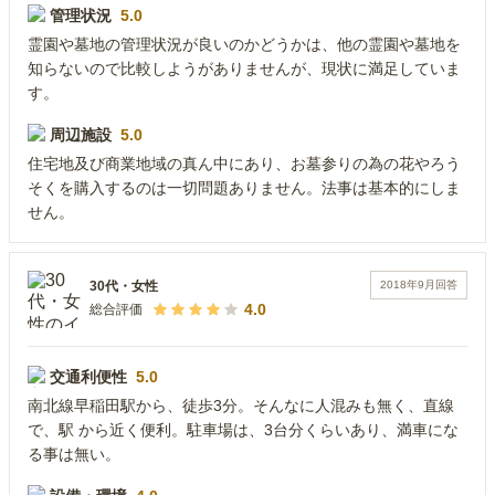
管理状況
5.0
霊園や墓地の管理状況が良いのかどうかは、他の霊園や墓地を
知らないので比較しようがありませんが、現状に満足していま
す。
周辺施設
5.0
住宅地及び商業地域の真ん中にあり、お墓参りの為の花やろう
そくを購入するのは一切問題ありません。法事は基本的にしま
せん。
2018年9月
回答
30代
・
女性
4.0
総合評価
交通利便性
5.0
南北線早稲田駅から、徒歩3分。そんなに人混みも無く、直線
で、駅 から近く便利。駐車場は、3台分くらいあり、満車にな
る事は無い。