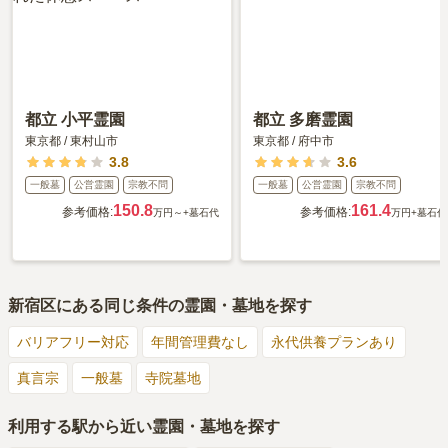
都立 小平霊園
都立 多磨霊園
東京都
/
東村山市
東京都
/
府中市
3.8
3.6
一般墓
公営霊園
宗教不問
一般墓
公営霊園
宗教不問
150.8
161.4
参考価格:
参考価格:
万円～
+墓石代
万円
+墓石代
新宿区
にある同じ条件の霊園・墓地を探す
バリアフリー対応
年間管理費なし
永代供養プランあり
真言宗
一般墓
寺院墓地
利用する駅から近い霊園・墓地を探す