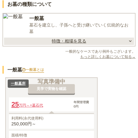
お墓の種類について
一般墓
墓石を建立し、子孫へと受け継いでいく伝統的なお
墓
特徴・相場を見る
一般的なケースであり例外もございます。
もっと詳しくお墓について知る→
一般墓
一般墓
とは
写真準備中
一般墓所
見学で実物を確認
25
年間管理費
万円～
+墓石代
0円
利用料(永代使用料)
250,000円～
面積/特徴