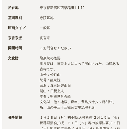
所在地
東京都新宿区西早稲田1-1-12
霊園種別
寺院墓地
区画タイプ
一般墓
宗旨宗派
真言宗
開園時間
※お問合せください
文化財
龍泉院の概要

龍泉院は、日賢上人によって開山された、由緒ある
古寺です。

山号：松竹山

院号：龍泉院

宗派：真言宗智山派

開山：日賢上人

本尊：聖観世音菩薩

文化財・他：地蔵、庚申、豊島八十八ヶ所3番札
所、山の手三十三観音霊場15番札所
催事情報
１月２８日（月）初不動,天神祈祷,２月１５日（金）
釈尊涅槃会,３月	２１日（木）春の彼岸法要,３１日
（日）嬰児慰霊法要,４月８日（月）釈尊降誕会（花