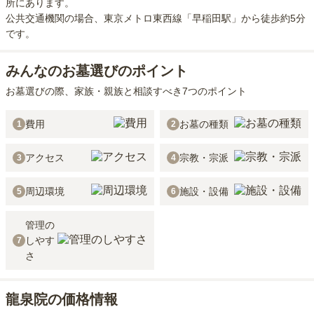
所にあり
ます。
公共交通機関の場合
、東京メトロ東西線「早稲田駅」から徒歩約5分
です。
みんなのお墓選びのポイント
お墓選びの際、家族・親族と相談すべき7つのポイント
費用
お墓の種類
1
2
アクセス
宗教・宗派
3
4
周辺環境
施設・設備
5
6
管理の
しやす
7
さ
龍泉院の価格情報