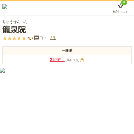
0
検討リスト
りゅうせんいん
龍泉院
4.7
口コミ
3
件
一般墓
25
万円～
(墓石代別)
?