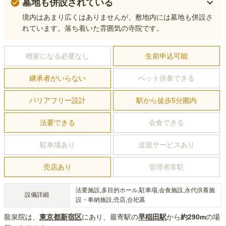
墓地も併設されている
境内はあまり広くはありませんが、敷地内には墓地も併設さ
れています。落ち着いた雰囲気の寺院です。
檀家になる必要なし
生前申込可能
継承者がいらない
ペット供養できる
バリアフリー設計
駅から徒歩5分圏内
法要できる
会食できる
駐車場あり
送迎サービスあり
売店あり
管理者常駐
法要施設,多目的ホール,駐車場,会食施設,永代供養施
設備詳細
設・奉納施設,売店,合祀墓
龍泉院
は、
東京都
新宿区
にあり
、最寄駅の
早稲田
駅
から
約
290m
の場