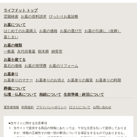
ライフドット トップ
霊園検索
お墓の資料請求
ぴったりお墓診断
お墓について
はじめてのお墓購入
お墓の価格
お墓の選び方
お墓の引越し（改葬）
墓じまい
お墓の種類
一般墓
永代供養墓
樹木葬
納骨堂
お墓を建てる
墓石の価格
お墓の管理費
お墓のリフォーム
お墓参り
お墓参りのマナー
お墓参りのお供え
お墓参りの服装
お墓参りの時期
葬儀について
仏壇・仏具について
相続について
生前準備・終活について
運営者情報
利用規約
プライバシーポリシー
口コミについて
お問い合わせ
■当サイトに関する注意事項
当サイトで提供する商品の情報にあたっては、十分な注意を払って提供しておりま
すが、情報の正確性その他一切の事項についてを保証をするものではありません。