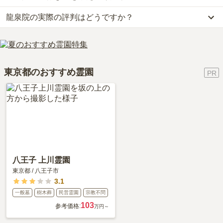
す。
龍泉院の実際の評判はどうですか？
公共交通機関の場合、東京メトロ東西線「早稲田駅」から徒歩約5
なお、龍泉院がある東京都の相場は、一般墓が約168万円（墓石代
分です。
別途）です。
当サイトに寄せられた総合評価は、4.7点です。特に価格、交通利
詳しいルートや地図は、本ページの「地図・交通アクセス」欄をご
お墓は、価格が高いものがよい、安いものが悪い、という訳ではあ
便性が高く評価されています。
確認ください。
りません。大切なのは、ご家族が心から納得し、安心してお参りで
利用者様からは「特にこれといったお店などはありませんが、必要
きる場所を選ぶことです。
東京都のおすすめ霊園
なものなどは事前に購入し、持参すれば何の問題もなく不満な点は
ありません。」といったお声をいただいております。
八王子 上川霊園
東京都
/
八王子市
3.1
一般墓
樹木葬
民営霊園
宗教不問
103
参考価格:
万円～