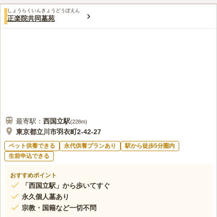
しょうらくいんきょうどうぼえん
正楽院共同墓苑
最寄駅：
西国立
駅
(
228m
)
東京都立川市羽衣町2-42-27
ペット供養できる
永代供養プランあり
駅から徒歩5分圏内
生前申込できる
おすすめポイント
「西国立駅」から歩いてすぐ
永久個人墓あり
宗教・国籍など一切不問