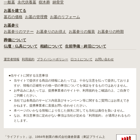
一般墓
永代供養墓
樹木葬
納骨堂
お墓を建てる
墓石の価格
お墓の管理費
お墓のリフォーム
お墓参り
お墓参りのマナー
お墓参りのお供え
お墓参りの服装
お墓参りの時期
葬儀について
仏壇・仏具について
相続について
生前準備・終活について
運営者情報
利用規約
プライバシーポリシー
口コミについて
お問い合わせ
■当サイトに関する注意事項
当サイトで提供する商品の情報にあたっては、十分な注意を払って提供しておりま
すが、情報の正確性その他一切の事項についてを保証をするものではありません。
お申込みにあたっては、提携事業者のサイトや、利用規約をご確認の上、ご自身で
ご判断ください。
当社では各商品のサービス内容及びキャンペーン等に関するご質問にはお答えでき
かねます。提携事業者に直接お問い合わせください。
本ページのいかなる情報により生じた損失に対しても当社は責任を負いません。
なお、本注意事項に定めがない事項は当社が定める「利用規約」 が適用されるもの
とします。
「ライフドット」は、1984年創業の株式会社鎌倉新書（東証プライム上