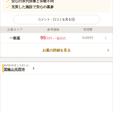
安心の永代供養と宗教不問
充実した施設で安心の墓参
コメント・口コミを見る
お墓タイプ
参考価格
管理費
ライフドット編集部のコメント
多摩モノレール「立飛駅」「泉体育館駅」から徒歩約6分、JR中
95
一般墓
9,000円
万円～
+墓石代
央線立川駅や西武線玉川上水駅からもバス便が多数ある便利な立
地にある光隆寺立川別院墓地では、宗旨・宗派を問わず、寄付金
お墓の詳細を見る
の強要もなく、継承者がいない方でも安心してお申し込みいただ
コメントの続きを読む
ける永代供養システムを提供しています。充実した施設と広い駐
車場を完備しており、小さなお子様から高齢の方まで安心してご
口コミ評価
利用いただけます。
みのわやまこうさいじ
この霊園はまだ誰からも評価されていません。
箕輪山光西寺