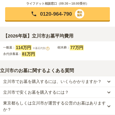
ライフドット相談窓口（
09:30～18:00
受付）
通話
0120-964-790
無料
【2026年版】立川市お墓平均費用
114万円
77万円
一般墓：
樹木葬：
※墓石代別
?
81万円
永代供養墓：
立川市のお墓に関するよくある質問
立川市でお墓を購入するには、いくらかかりますか？
立川市で安くお墓を購入するには？
立川市
での購入費用の目安は、
一般墓が約281万円、樹木葬が約77
万円、永代供養墓が約81万円
です。
東京都もしくは立川市が運営する公営のお墓はあります
立川市
で一番安価な
お墓
は、
常楽院墓苑 永代供養墓・樹木葬
の
永代
一般墓を建てる場合は、「永代使用料（土地代）」と「墓石代」の
供養墓
で、
11万円
からお求めいただけます。
か？
2つが主な費用となります。
一般的に最も費用を抑えられるのは、他の方のご遺骨と一緒に埋葬