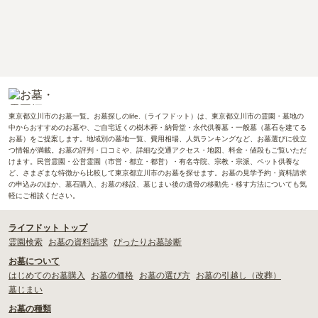
東京都立川市のお墓一覧。お墓探しのlife.（ライフドット）は、東京都立川市の霊園・墓地の
中からおすすめのお墓や、ご自宅近くの樹木葬・納骨堂・永代供養墓・一般墓（墓石を建てる
お墓）をご提案します。地域別の墓地一覧、費用相場、人気ランキングなど、お墓選びに役立
つ情報が満載。お墓の評判・口コミや、詳細な交通アクセス・地図、料金・値段もご覧いただ
けます。民営霊園・公営霊園（市営・都立・都営）・有名寺院、宗教・宗派、ペット供養な
ど、さまざまな特徴から比較して東京都立川市のお墓を探せます。お墓の見学予約・資料請求
の申込みのほか、墓石購入、お墓の移設、墓じまい後の遺骨の移動先・移す方法についても気
軽にご相談ください。
ライフドット トップ
霊園検索
お墓の資料請求
ぴったりお墓診断
お墓について
はじめてのお墓購入
お墓の価格
お墓の選び方
お墓の引越し（改葬）
墓じまい
お墓の種類