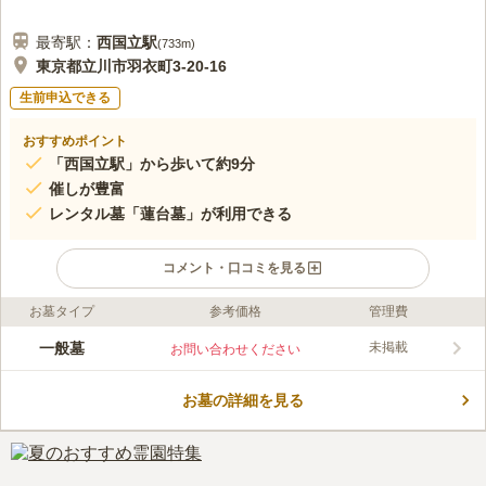
最寄駅：
西国立
駅
(
733m
)
東京都立川市羽衣町3-20-16
生前申込できる
おすすめポイント
「西国立駅」から歩いて約9分
催しが豊富
レンタル墓「蓮台墓」が利用できる
コメント・口コミを見る
お墓タイプ
参考価格
管理費
ライフドット編集部のコメント
箕輪山光西寺は、東京都立川市にある浄土真宗の寺院です。 一
一般墓
未掲載
お問い合わせください
般墓、合葬墓「倶會一處」、レンタル墓「蓮台墓」があります。
レンタル墓とは、最終的に合葬墓へ葬る前に、一定の期間（1年
お墓の詳細を見る
～10年の間で期間を設定し）、個別の墓地として使用できる墓の
コメントの続きを読む
ことです。 「蓮台に乗って浄土へ行く野」という意味を持つ
「蓮台野」という言葉にちなんだものだそうです。
口コミ評価
この霊園はまだ誰からも評価されていません。