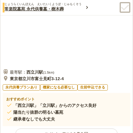
じょうらくいんぼえん えいたいくようぼ・じゅもくそう
常楽院墓苑 永代供養墓・樹木葬
最寄駅：
西立川
駅
(
1.5km
)
東京都立川市富士見町3-12-4
永代供養プランあり
檀家になる必要なし
生前申込できる
おすすめポイント
「西立川駅」「立川駅」からのアクセス良好
陽当たり抜群の明るい墓苑
継承者なしでも大丈夫