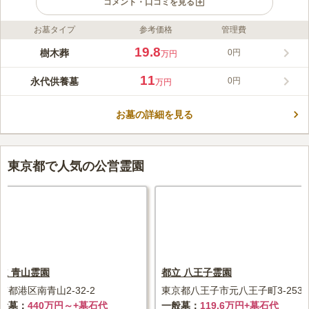
コメント・口コミを見る
お墓タイプ
参考価格
管理費
ライフドット編集部のコメント
多摩川を望む豊かな木々に囲まれた明るい霊園になっています。
19.8
樹木葬
0円
万円
本堂は日本で類を見ない総ケヤキ作りとなっています。 宗派を
問わずに利用でき、年間管理費や護持会費等が一切いらないた
11
永代供養墓
0円
万円
め、後継者のいない方や子どもに負担をかけたくない方も安心し
コメントの続きを読む
て利用することができます。 JR青梅線「西立川駅」より徒歩圏
内、JR中央線「立川駅」からバスもあるアクセス良好です。
お墓の詳細を見る
口コミ評価
3.0
みんなの評価
口コミ
3
件
霊園周辺には花屋、レストランなどが多くなく、予め駅周辺で準
50代
男性
備をしておく必要があります。法事の時は立川駅で食事をとることが殆ど
東京都で人気の公営霊園
です。
口コミの続きを読む
立 青山霊園
都立 八王子霊園
京都港区南青山2-32-2
東京都八王子市元八王子町3-2536
般墓
440万円～+墓石代
一般墓
119.6万円+墓石代