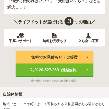
「
何から始めればいい？
」「
費用はいくら？
」などを
解決します
３
＼ライフドットが選ばれる
つの理由／
手厚いサポート
無料お見積もり
立ち会い不要
無料でお見積もり・ご提案
0120-527-369
（通話無料）
受付時間：
09:30～18:00
（土日祝も対応）
自治体情報
地域ごとに、市や町によって運営される公営霊園がある場合があり