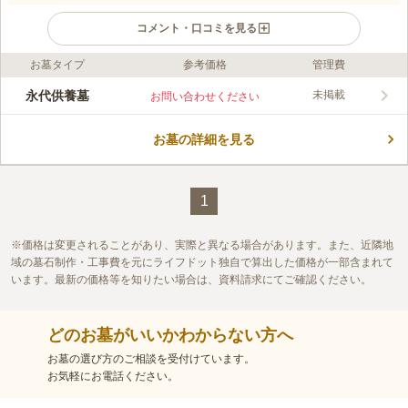
コメント・口コミを見る
お墓タイプ
参考価格
管理費
ライフドット編集部のコメント
正楽院が管理する、宗教・国籍など一切不問の永久供養墓です。
永代供養墓
未掲載
お問い合わせください
永久個人墓（戒名授与）1,000,000円の他に、納骨時に仏塔型の
容器に分骨して永代供養するやすらぎの塔（納骨室）300,000円
お墓の詳細を見る
があります。 生前申込みや、遺骨の受け入れも可能です。 バス
コメントの続きを読む
停や駅から徒歩すぐの場所にあるので、お参りの際には公共交通
機関の利用が便利です。
口コミ評価
この霊園はまだ誰からも評価されていません。
1
価格は変更されることがあり、実際と異なる場合があります。また、近隣地
域の墓石制作・工事費を元にライフドット独自で算出した価格が一部含まれて
います。最新の価格等を知りたい場合は、資料請求にてご確認ください。
どのお墓がいいかわからない方へ
お墓の選び方のご相談を受付けています。
お気軽にお電話ください。