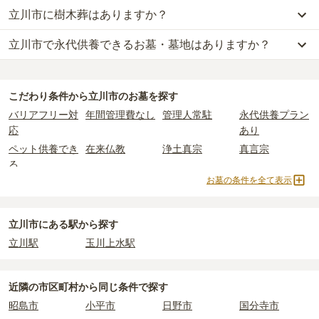
立川市
の一般墓の永代使用料の平均は
114万円
で、墓石代は
東京都
立川市に樹木葬はありますか？
する
「合祀墓（ごうしぼ）」
と呼ばれるタイプです。個別のお墓に
立川市
には、公営の霊園の掲載がありません。
の平均
166.9万円
です。いずれも区画の広さや墓石の大きさ・素材
比べて省スペースで管理の手間がかからないため、費用が安く設定
一方で、
東京都
内には、県または市区町村が運営する公営の霊園が
によって変わります。
立川市で永代供養できるお墓・墓地はありますか？
立川市
には、
1
件の樹木葬があります。
されています。
16
件あります。
樹木葬・納骨堂・永代供養墓は、基本的に墓石代がかからず、永代
詳しくは、
立川市
の樹木葬の一覧
をご覧ください。
価格の目安は、1名あたり5万円〜30万円程度です。
使用料のみかかります。
立川市
には、永代供養できるお墓・墓地が
3
件あります。
公営霊園は民営の霊園と異なり、契約にあたって応募資格が設けら
詳しくは、
立川市
の永代供養の一覧
をご覧ください。
立川市
で安価なお墓を探したい場合は、
価格の安い順
で並び替えて
れているケースがほとんどです。
なお、お墓によっては以下の費用が別途かかる場合があります。
こだわり条件から
立川市
のお墓を探す
お墓を探すのがおすすめです。
主な条件として、遺骨がすでにある、該当の市区町村に一定年数以
・
開眼法要の費用
：お墓を新しく建てた際に行う儀式のための費
バリアフリー対
年間管理費なし
管理人常駐
永代供養プラン
上住んでいるなどが挙げられます。
用。僧侶に渡すお布施がかかります。
応
あり
条件を満たさない場合は、申し込み自体ができないことも多いた
・
納骨式の費用
：お墓に遺骨を納める儀式のための費用。僧侶に渡
ペット供養でき
在来仏教
浄土真宗
真言宗
め、事前の確認が重要です。
すお布施、会食などの費用がかかります。
る
契約条件の詳細は、各霊園のページをご確認いただくか、資料請求
・
年間管理費
：お墓の管理費。契約後、毎年発生するケースがあり
お墓の条件を全て表示
樹木葬
永代供養墓
寺院墓地
1人用区画あり
よりお問い合わせください。
ます。
2人用区画あり
3人用区画あり
正確な費用は、区画や石材の選び方によって大きく変わるため、見
立川市にある駅から探す
積もりを取るまで確定しません。
立川駅
玉川上水駅
現地見学では、担当者に「提示金額以外にかかる費用はないか」を
必ず確認することをおすすめします。
現地への見学が難しい場合は、資料請求でも各霊園の詳しい料金案
近隣の市区町村から
同じ条件で探す
内を取り寄せることができます。
昭島市
小平市
日野市
国分寺市