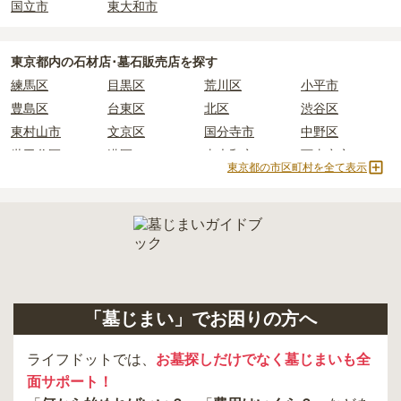
国立市
東大和市
東京都
内の石材店･墓石販売店を探す
練馬区
目黒区
荒川区
小平市
豊島区
台東区
北区
渋谷区
東村山市
文京区
国分寺市
中野区
世田谷区
港区
東大和市
西東京市
東京都の市区町村を全て表示
立川市
奥多摩町
瑞穂町
江東区
小金井市
日の出町
品川区
三鷹市
狛江市
町田市
府中市
江戸川区
羽村市
昭島市
あきる野市
青梅市
日野市
八王子市
大田区
中央区
多摩市
千代田区
調布市
足立区
「墓じまい」でお困りの方へ
東久留米市
葛飾区
墨田区
杉並区
新宿区
稲城市
板橋区
ライフドットでは、
お墓探しだけでなく墓じまいも全
面サポート！