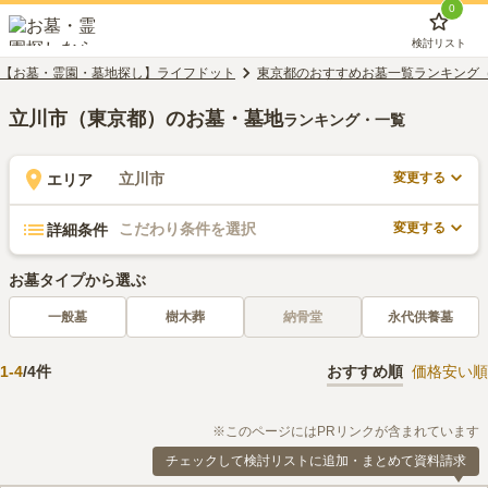
0
検討リスト
【お墓・霊園・墓地探し】ライフドット
東京都のおすすめお墓一覧ランキング
立川市（東京都）のお墓・墓地
ランキング・一覧
変更する
立川市
エリア
変更する
こだわり条件を選択
詳細条件
お墓タイプから選ぶ
一般墓
樹木葬
納骨堂
永代供養墓
1
-
4
/
4
件
おすすめ順
価格安い順
※このページにはPRリンクが含まれています
チェックして検討リストに追加・まとめて資料請求