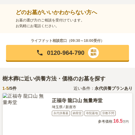
どのお墓がいいかわからない方へ
お墓の選び方のご相談を受付けています。
お気軽にお電話ください。
ライフドット相談窓口（
09:30～18:00
受付）
通話
0120-964-790
無料
樹木葬に近い供養方法・価格のお墓を探す
1-
5
/
5
件
近い条件：
永代供養プランあり
正福寺 龍口山 無量寿堂
埼玉県
/
新座市
永代供養墓
納骨堂
寺院墓地
宗教不問
16.5
参考価格:
万円