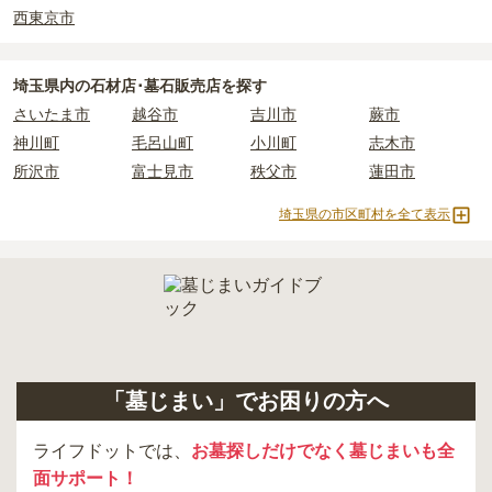
西東京市
現地見学では、担当者に「提示金額以外にかかる費用はないか」を
必ず確認することをおすすめします。
現地への見学が難しい場合は、資料請求でも各霊園の詳しい料金案
埼玉県
内の石材店･墓石販売店を探す
内を取り寄せることができます。
さいたま市
越谷市
吉川市
蕨市
神川町
毛呂山町
小川町
志木市
所沢市
富士見市
秩父市
蓮田市
埼玉県の市区町村を全て表示
「墓じまい」でお困りの方へ
ライフドットでは、
お墓探しだけでなく墓じまいも全
面サポート！