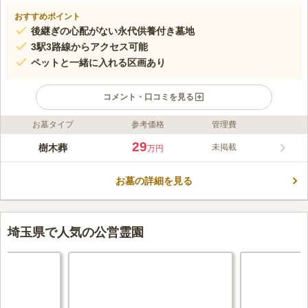
おすすめポイント
後継ぎの心配がない永代供養付き墓地
3駅3路線からアクセス可能
ペットと一緒に入れる区画あり
コメント・口コミを見る
お墓タイプ
参考価格
管理費
ライフドット編集部のコメント
「将来もずっと安心の霊園」がコンセプトの恵の聖地は、すべて
29
樹木葬
未掲載
万円
の区画が永代供養付きで墓守の心配がいりません。一般的なお墓
から、永代供養墓、今人気の樹木葬など様々な区画をお選びいた
お墓の詳細を見る
だけます。 全面平坦バリアフリー設計に加え、平置き駐車場が
コメントの続きを読む
完備されております。お年を召した方や車イスの方でも安心して
お参りできます。 最新の設備が充実した管理棟は、法要室や会
口コミ評価
食室、お手洗い等があり、明るく清潔感のある造りで快適にご利
この霊園はまだ誰からも評価されていません。
埼玉県で人気の公営霊園
用できる空間です。