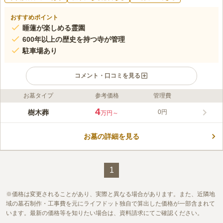
おすすめポイント
睡蓮が楽しめる霊園
600年以上の歴史を持つ寺が管理
駐車場あり
コメント・口コミを見る
お墓タイプ
参考価格
管理費
ライフドット編集部のコメント
今から600年以上に開山された、真言宗智山派の寺院が連光寺で
4
樹木葬
0円
万円～
す。緑と草花のアクセントが美しい苑内は、歴史の重みを現代の
風景が継承しているような雰囲気です。 1392年（明徳３年）に
お墓の詳細を見る
法印重元和尚によって創建された蓮光寺が管理している霊園で
コメントの続きを読む
す。蓮光寺の本尊は薬師如来です。健やかな健康を祈願する周辺
住民に長く愛されている寺です。 園内には多種多様な花や木が
口コミ評価
植えられています。四季折々の花や木が楽しみながらお参りする
この霊園はまだ誰からも評価されていません。
1
ことができる環境です。 園内には法要施設と会食施設がありま
す。法要・会食・墓参りを一か所で済ませたいという方には便利
価格は変更されることがあり、実際と異なる場合があります。また、近隣地
です。
域の墓石制作・工事費を元にライフドット独自で算出した価格が一部含まれて
います。最新の価格等を知りたい場合は、資料請求にてご確認ください。