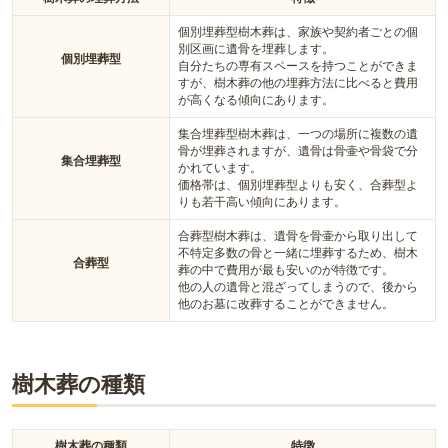
個別埋葬型樹木葬は、家族や契約者ごとの個
別区画に遺骨を埋葬します。
個別埋葬型
自分たちの専有スペースを持つことができま
すが、樹木葬の他の埋葬方法に比べると費用
が高くなる傾向にあります。
集合埋葬型樹木葬は、一つの場所に複数の遺
骨が埋葬されますが、遺骨は骨壷や骨袋で分
集合埋葬型
かれています。
価格帯は、個別埋葬型よりも安く、合葬型よ
りも若干高い傾向にあります。
合葬型樹木葬は、遺骨を骨壷から取り出して
不特定多数の骨と一緒に埋葬するため、樹木
合葬型
葬の中で費用が最も安いのが特徴です。
他の人の遺骨と混ざってしまうので、後から
他のお墓に改葬することができません。
樹木葬の種類
樹木葬の種類
特徴