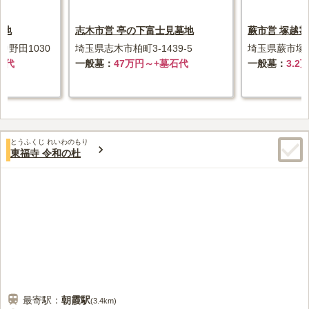
墓地
志木市営 亭の下富士見墓地
蕨市営 塚越
野田1030
埼玉県志木市柏町3-1439-5
埼玉県蕨市塚越
石代
一般墓
47万円～+墓石代
一般墓
3.2
とうふくじ れいわのもり
東福寺 令和の杜
最寄駅：
朝霞
駅
(
3.4km
)