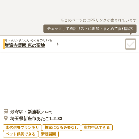
※このページにはPRリンクが含まれています
チェックして検討リストに追加・まとめて資料請求
ちへんじれいえん めぐみのせいち
智遍寺霊園 恵の聖地
最寄駅：
新座
駅
(
2.4km
)
埼玉県新座市あたご1-2-33
永代供養プランあり
檀家になる必要なし
生前申込できる
ペット供養できる
新規開園