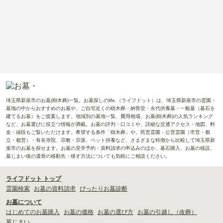
埼玉県新座市のお墓(樹木葬)一覧。お墓探しのlife.（ライフドット）は、埼玉県新座市の霊園・
墓地の中からおすすめのお墓や、ご自宅近くの樹木葬・納骨堂・永代供養墓・一般墓（墓石を
建てるお墓）をご提案します。地域別の墓地一覧、費用相場、お墓(樹木葬)の人気ランキング
など、お墓選びに役立つ情報が満載。お墓の評判・口コミや、詳細な交通アクセス・地図、料
金・値段もご覧いただけます。希望する条件「樹木葬」や、民営霊園・公営霊園（市営・都
立・都営）・有名寺院、宗教・宗派、ペット供養など、さまざまな特徴から比較して埼玉県新
座市のお墓を探せます。お墓の見学予約・資料請求の申込みのほか、墓石購入、お墓の移設、
墓じまい後の遺骨の移動先・移す方法についても気軽にご相談ください。
ライフドット トップ
霊園検索
お墓の資料請求
ぴったりお墓診断
お墓について
はじめてのお墓購入
お墓の価格
お墓の選び方
お墓の引越し（改葬）
墓じまい