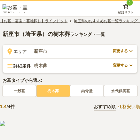
0
検討リスト
【お墓・霊園・墓地探し】ライフドット
埼玉県のおすすめお墓一覧ランキング
新座市（埼玉県）の樹木葬
ランキング・一覧
変更する
新座市
エリア
変更する
樹木葬
詳細条件
お墓タイプから選ぶ
一般墓
樹木葬
納骨堂
永代供養墓
1
-
4
/
4
件
おすすめ順
価格安い順