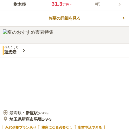
新座令和の杜は、真言宗智山派のお寺「蓮光寺」の境内に誕生し
31.3
樹木葬
0円
万円～
た樹木葬地です。四季折々の花々が境内を彩り、初夏の頃は蓮池
に蓮の花が姿を見せます。樹木葬地は墓域に高さがあり、屈まず
お墓の詳細を見る
にお墓参りができる設計です。ペットも納骨可能なので、共に過
コメントの続きを読む
ごした大切なペットと眠りたい方にもおすすめです。管理費など
の継続費用はありません。残されたご家族への金銭的負担を減ら
口コミ評価
すこともできます。
この霊園はまだ誰からも評価されていません。
れんこうじ
蓮光寺
最寄駅：
新座
駅
(
4.2km
)
埼玉県新座市馬場1-9-3
永代供養プランあり
檀家になる必要なし
生前申込できる