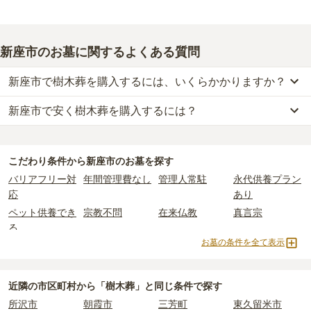
新座市のお墓に関するよくある質問
新座市で樹木葬を購入するには、いくらかかりますか？
新座市で安く樹木葬を購入するには？
新座市
での購入費用の目安は、
樹木葬が約46万円
です。
樹木葬・納骨堂・永代供養墓は、基本的に墓石代がかからず、永代
新座市
で一番安価な
樹木葬
は、
蓮光寺
の
樹木葬
で、
4万円
からお求
使用料のみかかります。
めいただけます。
こだわり条件から
新座市
のお墓を探す
一般的に最も費用を抑えられるのは、他の方のご遺骨と一緒に埋葬
なお、お墓によっては以下の費用が別途かかる場合があります。
バリアフリー対
年間管理費なし
管理人常駐
永代供養プラン
する
「合祀墓（ごうしぼ）」
と呼ばれるタイプです。個別のお墓に
・
開眼法要の費用
：お墓を新しく建てた際に行う儀式のための費
応
あり
比べて省スペースで管理の手間がかからないため、費用が安く設定
用。僧侶に渡すお布施がかかります。
ペット供養でき
宗教不問
在来仏教
真言宗
されています。
・
納骨式の費用
：お墓に遺骨を納める儀式のための費用。僧侶に渡
る
価格の目安は、1名あたり5万円〜30万円程度です。
すお布施、会食などの費用がかかります。
お墓の条件を全て表示
樹木葬
納骨堂
永代供養墓
公営霊園
・
年間管理費
：お墓の管理費。契約後、毎年発生するケースがあり
新座市
で安価なお墓を探したい場合は、
価格の安い順
で並び替えて
民営霊園
寺院墓地
1人用区画あり
2人用区画あり
ます。
お墓を探すのがおすすめです。
3人用区画あり
近隣の市区町村から
「樹木葬」と
同じ条件で探す
正確な費用は、区画や石材の選び方によって大きく変わるため、見
所沢市
朝霞市
三芳町
東久留米市
積もりを取るまで確定しません。