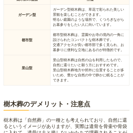
ガーデン型樹木葬は、草花で彩られた美しい
景観を楽しむことができます。
ガーデン型
明るい庭園のような場所で、くつろぎながら
お墓参りをしたい人に向いています。
都市型樹木葬は、霊園やお寺の境内の一角に
設けられたコンパクトな樹木葬です。
都市型
交通アクセスが良い都市部で多く見られ、お
墓参りに便利な立地にあるのが特徴的です。
里山型樹木葬は自然の山を利用したもので、
自然に還りたいと願う方におすすめです。
里山型
里山型樹木葬地方や郊外に位置することが多
いため、豊かな自然の中で静かに眠ることが
できます。
樹木葬のデメリット・注意点
樹木葬は「自然葬」の一種とも考えられており、自然に還
るというイメージがありますが、実際は遺骨を骨壷や骨袋
に入れて、遺骨は土と接しないかたちで埋葬されることが