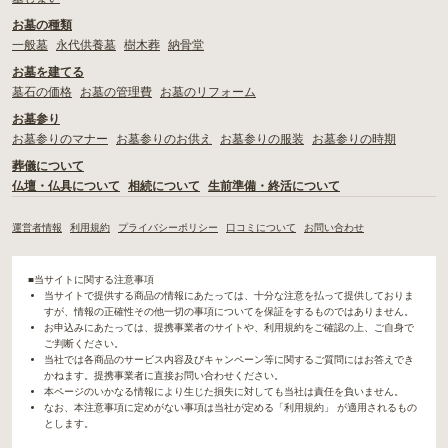
お墓の種類
一般墓
永代供養墓
樹木葬
納骨堂
お墓を建てる
墓石の価格
お墓の管理費
お墓のリフォーム
お墓参り
お墓参りのマナー
お墓参りのお供え
お墓参りの服装
お墓参りの時期
葬儀について
仏壇・仏具について
相続について
生前準備・終活について
運営者情報
利用規約
プライバシーポリシー
口コミについて
お問い合わせ
■当サイトに関する注意事項
当サイトで提供する商品の情報にあたっては、十分な注意を払って提供しておりま
すが、情報の正確性その他一切の事項についてを保証をするものではありません。
お申込みにあたっては、提携事業者のサイトや、利用規約をご確認の上、ご自身で
ご判断ください。
当社では各商品のサービス内容及びキャンペーン等に関するご質問にはお答えでき
かねます。提携事業者に直接お問い合わせください。
本ページのいかなる情報により生じた損失に対しても当社は責任を負いません。
なお、本注意事項に定めがない事項は当社が定める「利用規約」 が適用されるもの
とします。