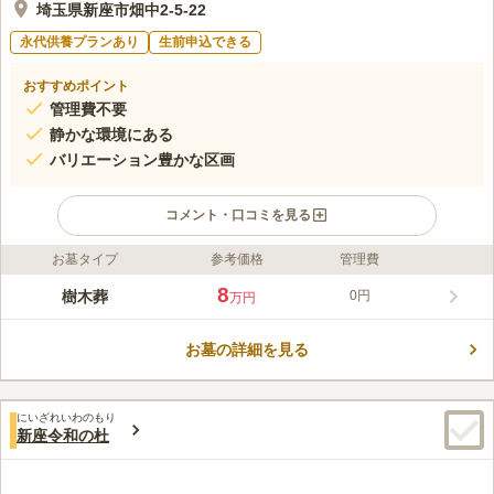
埼玉県新座市畑中2-5-22
永代供養プランあり
生前申込できる
おすすめポイント
管理費不要
静かな環境にある
バリエーション豊かな区画
コメント・口コミを見る
お墓タイプ
参考価格
管理費
ライフドット編集部のコメント
埼玉県新座市の東福寺に、緑あふれる樹木葬墓地が完成しまし
8
樹木葬
0円
万円
た。多くの区画とプランが用意されているため、希望・予算に合
わせたお墓が見つかります。また、跡継ぎがいない方、お墓の管
お墓の詳細を見る
理が大変でお困りの方など、お墓への様々な悩みを抱えている方
コメントの続きを読む
にピッタリです。区画は大きくわけて「樹木葬区画」と「庭苑墓
区画」の2つがあります。「庭苑墓区画」は石碑プレートの形が
口コミ評価
そのままプランの名称になっています。
にいざれいわのもり
この霊園はまだ誰からも評価されていません。
新座令和の杜