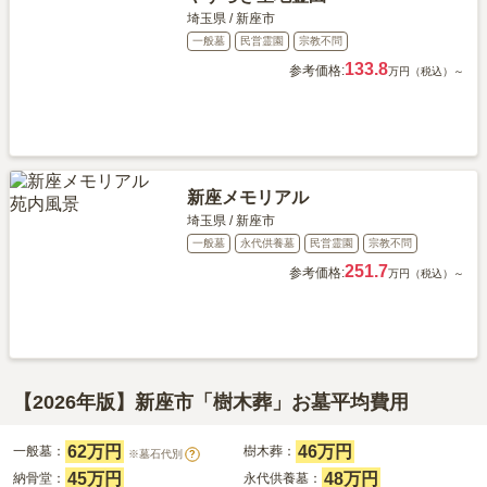
埼玉県
/
新座市
一般墓
民営霊園
宗教不問
133.8
参考価格:
万円（税込）～
新座メモリアル
埼玉県
/
新座市
一般墓
永代供養墓
民営霊園
宗教不問
251.7
参考価格:
万円（税込）～
【2026年版】新座市「樹木葬」お墓平均費用
62万円
46万円
一般墓：
樹木葬：
※墓石代別
?
45万円
48万円
納骨堂：
永代供養墓：