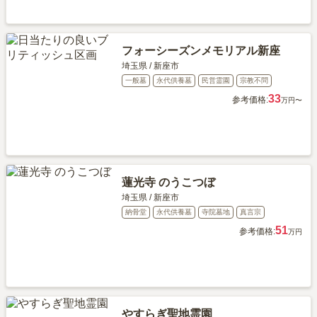
フォーシーズンメモリアル新座
埼玉県
/
新座市
一般墓
永代供養墓
民営霊園
宗教不問
33
参考価格:
万円〜
蓮光寺 のうこつぼ
埼玉県
/
新座市
納骨堂
永代供養墓
寺院墓地
真言宗
51
参考価格:
万円
やすらぎ聖地霊園