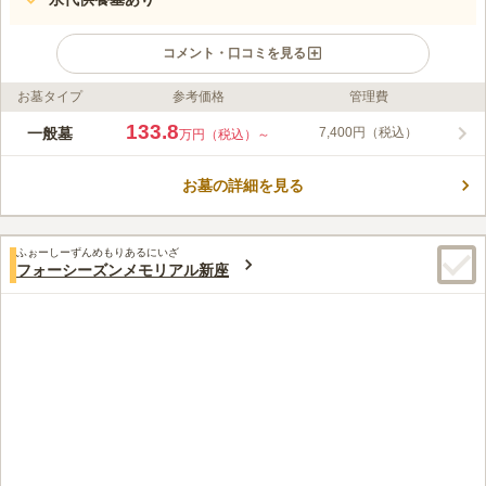
コメント・口コミを見る
お墓タイプ
参考価格
管理費
ライフドット編集部のコメント
新座市堀之内に2015年にオープンした、比較的新しい霊園で
133.8
一般墓
7,400円（税込）
万円（税込）～
す。自然に囲まれ、埼玉県内や東京都内からのアクセスが良好
で、数多くのご家族の終の棲家として選ばれています。 白を基
お墓の詳細を見る
調とした植栽が印象的な霊園です。来園者が利用しやすい場所を
コメントの続きを読む
目指して、ユニバーサルデザインを取り入れています。墓所の種
類が豊富で、一般墓所だけでなく敷石ゆとり墓所や芝生墓所があ
口コミ評価
ります。大切なペットと一緒に眠ることができる区画も用意され
ふぉーしーずんめもりあるにいざ
3.6
みんなの評価
口コミ
2
件
フォーシーズンメモリアル新座
ています。 永代供養墓もあるため、継承者がいない場合でも利
霊園で線香と花を販売しています。私はいつも霊園の途中で御供
20代
男性
用できます。
え物と花を買っています。法事は霊園に予約をして行っています。親族が
少ないため、家族だけで法要を行ってます。
口コミの続きを読む