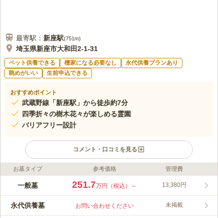
最寄駅：
新座
駅
(
751m
)
埼玉県新座市大和田2-1-31
ペット供養できる
檀家になる必要なし
永代供養プランあり
眺めがいい
生前申込できる
おすすめポイント
武蔵野線「新座駅」から徒歩約7分
四季折々の樹木花々が楽しめる霊園
バリアフリー設計
コメント・口コミを見る
お墓タイプ
参考価格
管理費
ライフドット編集部のコメント
武蔵野線「新座駅」から徒歩約6分程に位置し、便利な立地にあ
251.7
一般墓
13,380円
万円（税込）～
ります。 新座メモリアルは自然豊かな環境の中にありながらも
設備が充実している都市型霊園です。 園内は、全区画、両隣に
永代供養墓
未掲載
お問い合わせください
ゆとりを持たせたバリアフリー設計なので、高齢の方や車椅子の
コメントの続きを読む