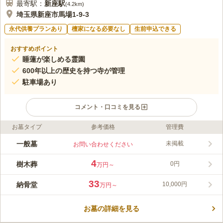
最寄駅：
新座
駅
(
4.2km
)
埼玉県新座市馬場1-9-3
永代供養プランあり
檀家になる必要なし
生前申込できる
おすすめポイント
睡蓮が楽しめる霊園
600年以上の歴史を持つ寺が管理
駐車場あり
コメント・口コミを見る
お墓タイプ
参考価格
管理費
ライフドット編集部のコメント
今から600年以上に開山された、真言宗智山派の寺院が連光寺で
一般墓
未掲載
お問い合わせください
す。緑と草花のアクセントが美しい苑内は、歴史の重みを現代の
風景が継承しているような雰囲気です。 1392年（明徳３年）に
4
樹木葬
0円
万円～
法印重元和尚によって創建された蓮光寺が管理している霊園で
コメントの続きを読む
す。蓮光寺の本尊は薬師如来です。健やかな健康を祈願する周辺
33
納骨堂
10,000円
万円～
住民に長く愛されている寺です。 園内には多種多様な花や木が
口コミ評価
植えられています。四季折々の花や木が楽しみながらお参りする
この霊園はまだ誰からも評価されていません。
ことができる環境です。 園内には法要施設と会食施設がありま
お墓の詳細を見る
す。法要・会食・墓参りを一か所で済ませたいという方には便利