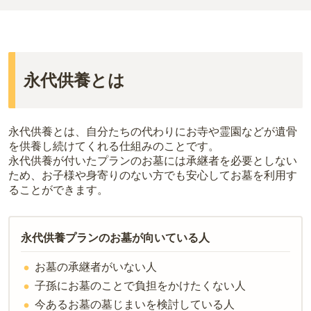
新座市
で一番安価な
お墓
は、
蓮光寺
の
樹木葬
で、
4万円
からお求め
一般墓を建てる場合は、「永代使用料（土地代）」と「墓石代」の
いただけます。
2つが主な費用となります。
一般的に最も費用を抑えられるのは、他の方のご遺骨と一緒に埋葬
新座市
の一般墓の永代使用料の平均は
70万円
で、墓石代は
埼玉県の
する
「合祀墓（ごうしぼ）」
と呼ばれるタイプです。個別のお墓に
平均
166.9万円
です。いずれも区画の広さや墓石の大きさ・素材に
比べて省スペースで管理の手間がかからないため、費用が安く設定
よって変わります。
永代供養とは
されています。
樹木葬・納骨堂・永代供養墓は、基本的に墓石代がかからず、永代
価格の目安は、1名あたり5万円〜30万円程度です。
使用料のみかかります。
新座市
で安価なお墓を探したい場合は、
価格の安い順
で並び替えて
なお、お墓によっては以下の費用が別途かかる場合があります。
永代供養とは、自分たちの代わりにお寺や霊園などが遺骨
お墓を探すのがおすすめです。
・
開眼法要の費用
：お墓を新しく建てた際に行う儀式のための費
を供養し続けてくれる仕組みのことです。
用。僧侶に渡すお布施がかかります。
永代供養が付いたプランのお墓には承継者を必要としない
ため、お子様や身寄りのない方でも安心してお墓を利用す
・
納骨式の費用
：お墓に遺骨を納める儀式のための費用。僧侶に渡
ることができます。
すお布施、会食などの費用がかかります。
・
年間管理費
：お墓の管理費。契約後、毎年発生するケースがあり
ます。
永代供養プランのお墓が向いている人
正確な費用は、区画や石材の選び方によって大きく変わるため、見
お墓の承継者がいない人
積もりを取るまで確定しません。
現地見学では、担当者に「提示金額以外にかかる費用はないか」を
子孫にお墓のことで負担をかけたくない人
必ず確認することをおすすめします。
今あるお墓の墓じまいを検討している人