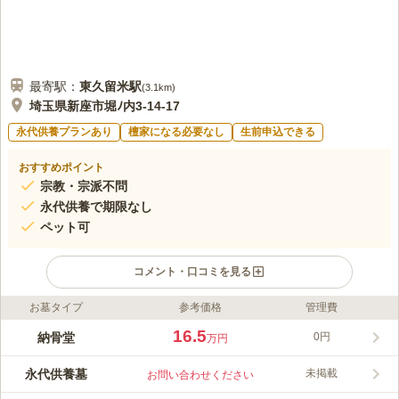
最寄駅：
東久留米
駅
(
3.1km
)
埼玉県新座市堀ﾉ内3-14-17
永代供養プランあり
檀家になる必要なし
生前申込できる
おすすめポイント
宗教・宗派不問
永代供養で期限なし
ペット可
コメント・口コミを見る
お墓タイプ
参考価格
管理費
口コミ評価
この霊園はまだ誰からも評価されていません。
16.5
納骨堂
0円
万円
永代供養墓
未掲載
お問い合わせください