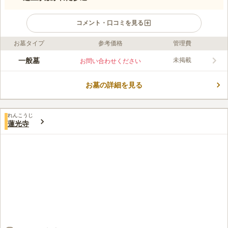
コメント・口コミを見る
お墓タイプ
参考価格
管理費
ライフドット編集部のコメント
セントレア新座は、宗教法人青雲山天照院龍海寺によって運営・
一般墓
未掲載
お問い合わせください
管理されている霊苑です。一面緑が眩しい墓域や、個性的な墓石
が鎮座する姿はまるで開放的な自然公園です。 閑静な住宅地の
お墓の詳細を見る
中にある霊園です。霊園の周りには自然が多く、木々の緑を楽し
コメントの続きを読む
むことができます。園内にある芝生の参道とマッチし、豊かな自
然を感じられます。落ち着いた気持ちでお参りすることができる
口コミ評価
環境です。 園内はペット可です。読経もペットと一緒に参列す
れんこうじ
3.9
みんなの評価
口コミ
2
件
蓮光寺
ることができます。愛するペットと一緒に故人を偲びたいという
お花や、線香お供えは、寺で購入できます。だから手ぶらでお参
50代
男性
方にぴったりです。 宗教不問です。誰でもお墓を申し込むこと
りしています。食事も、４０人程度でしたら、会食できるスペースがあ
ができます。
り、仕出しで賄うことができます。
口コミの続きを読む