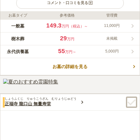
コメント・口コミを見る
お墓タイプ
参考価格
管理費
ライフドット編集部のコメント
「将来もずっと安心の霊園」がコンセプトの恵の聖地は、すべて
149.3
一般墓
11,000円
万円（税込）～
の区画が永代供養付きで墓守の心配がいりません。一般的なお墓
から、永代供養墓、今人気の樹木葬など様々な区画をお選びいた
29
樹木葬
未掲載
万円
だけます。 全面平坦バリアフリー設計に加え、平置き駐車場が
コメントの続きを読む
完備されております。お年を召した方や車イスの方でも安心して
55
永代供養墓
5,000円
万円～
お参りできます。 最新の設備が充実した管理棟は、法要室や会
口コミ評価
食室、お手洗い等があり、明るく清潔感のある造りで快適にご利
この霊園はまだ誰からも評価されていません。
用できる空間です。
お墓の詳細を見る
しょうふくじ りゅうこうざん むりょうじゅどう
正福寺 龍口山 無量寿堂