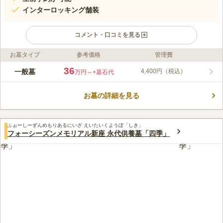
インターロッキング舗装
コメント・口コミを見る
お墓タイプ
参考価格
管理費
ライフドット編集部のコメント
野鳥と花の調和が美しい、情緒豊かな霊苑です。約1,000区画を
36
一般墓
4,400円（税込）
万円～
+墓石代
構える都市型霊苑で、故人と来苑者の絆をより確かなものにして
くれます。 緑豊かな環境の中にある霊園です。園内には四季の
お墓の詳細を見る
移ろいを感じられるような多種多様な植栽があります。管理棟の
コメントの続きを読む
周りには手の込んだ庭園もあり、お参りの際に季節の花や木を楽
しむことができます。 園内には遊具付きの公園があります。子
口コミ評価
ども連れでお参りする際に子どもが飽きずに済みます。 管理棟
ふぉーしーずんめもりあるにいざ えいたいくようぼ「しき」
3.9
みんなの評価
口コミ
5
件
フォーシーズンメモリアル新座 永代供養墓「四季」
では無料のドリンクを提供しています。
自然が多くて環境は良い。花は自宅近くで買っていきます。平林
50代
女性
寺そばのお蕎麦屋さんで食べるおそばがおいしくて楽しみです。
口コミの続きを読む