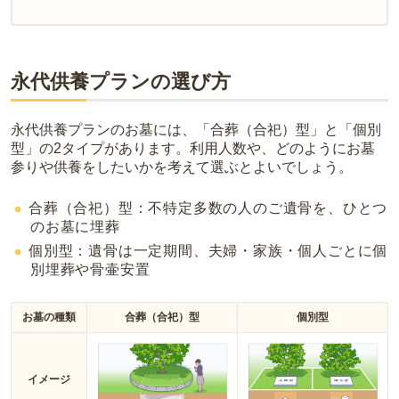
現地への見学が難しい場合は、資料請求でも各霊園の詳しい料金案
内を取り寄せることができます。
永代供養プランの選び方
永代供養プランのお墓には、「合葬（合祀）型」と「個別
型」の2タイプがあります。利用人数や、どのようにお墓
参りや供養をしたいかを考えて選ぶとよいでしょう。
合葬（合祀）型：不特定多数の人のご遺骨を、ひとつ
のお墓に埋葬
個別型：遺骨は一定期間、夫婦・家族・個人ごとに個
別埋葬や骨壷安置
お墓の種類
合葬（合祀）型
個別型
イメージ