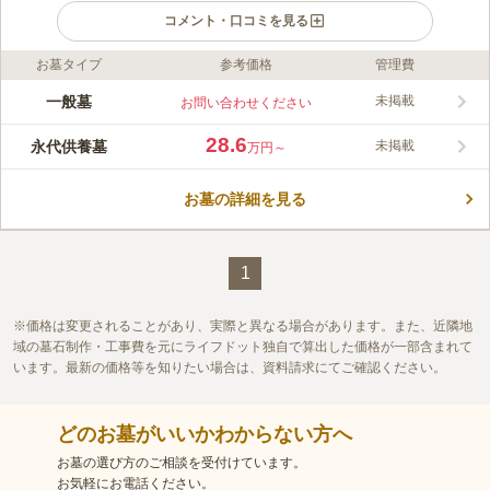
コメント・口コミを見る
お墓タイプ
参考価格
管理費
ライフドット編集部のコメント
600年以上の歴史を持つ、真言宗智山派の寺院です。智積院を総
一般墓
未掲載
お問い合わせください
本山にしており、ご本尊の薬師如来は病気を治したり、苦悩を解
決してくれる仏様として知られています。 1435（永享7年）に法
28.6
永代供養墓
未掲載
万円～
印真海上人が創建したとされている真言宗の寺「東福寺」が管理
コメントの続きを読む
している霊園です。東福寺の本尊は薬師如来です。病気を治して
苦悩を救う仏様として、周辺住民から愛されています。 周りに
お墓の詳細を見る
口コミ評価
は陽光を遮るようなものがありません。園内はどこも日当たりが
この霊園はまだ誰からも評価されていません。
良く、明るさを感じられます。風通しが良く、開放感がありま
す。
1
価格は変更されることがあり、実際と異なる場合があります。また、近隣地
域の墓石制作・工事費を元にライフドット独自で算出した価格が一部含まれて
います。最新の価格等を知りたい場合は、資料請求にてご確認ください。
どのお墓がいいかわからない方へ
お墓の選び方のご相談を受付けています。
お気軽にお電話ください。