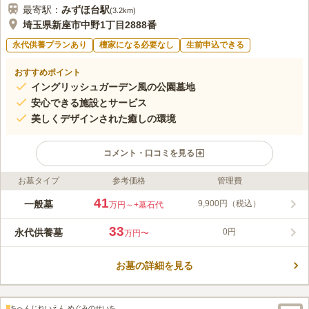
最寄駅：
みずほ台
駅
(
3.2km
)
埼玉県新座市中野1丁目2888番
永代供養プランあり
檀家になる必要なし
生前申込できる
おすすめポイント
イングリッシュガーデン風の公園墓地
安心できる施設とサービス
美しくデザインされた癒しの環境
コメント・口コミを見る
お墓タイプ
参考価格
管理費
ライフドット編集部のコメント
フォーシーズンメモリアル新座は、豊かな自然の中に移る四季
41
一般墓
9,900円（税込）
万円～
+墓石代
折々の表情を楽しみつつ、お参りに来る人々に深い安らぎを与え
てくれます。イギリス出身のマーク・チャップマン氏が監修をし
33
永代供養墓
0円
万円〜
た欧風庭園を想起させるおしゃれなガーデニング霊園で、園内に
コメントの続きを読む
はさまざまな種類の植物があふれています。参道はバリアフリー
設計となっており、お祈りを捧げるために心が穏やかになる霊園
お墓の詳細を見る
口コミ評価
です。
3.5
みんなの評価
口コミ
3
件
霊園の管理センターにお花やお線香が置いてあり、割りと安い値
50代
女性
ちへんじれいえん めぐみのせいち