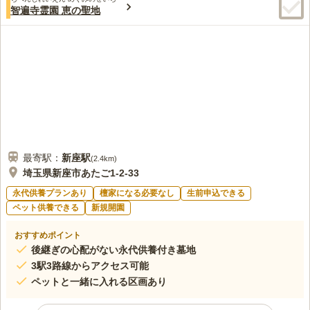
段で買えるため、不自由はありません。お花の種類も幾つかあって、気分
智遍寺霊園 恵の聖地
で選べるのが気に入っています。歩いて行ける範囲に食事処はないけれ
ど、車で行くので特に困ることはありません。
口コミの続きを読む
最寄駅：
新座
駅
(
2.4km
)
埼玉県新座市あたご1-2-33
永代供養プランあり
檀家になる必要なし
生前申込できる
ペット供養できる
新規開園
おすすめポイント
後継ぎの心配がない永代供養付き墓地
3駅3路線からアクセス可能
ペットと一緒に入れる区画あり