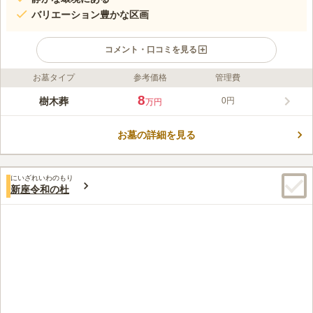
バリエーション豊かな区画
コメント・口コミを見る
お墓タイプ
参考価格
管理費
ライフドット編集部のコメント
埼玉県新座市の東福寺に、緑あふれる樹木葬墓地が完成しまし
8
樹木葬
0円
万円
た。多くの区画とプランが用意されているため、希望・予算に合
わせたお墓が見つかります。また、跡継ぎがいない方、お墓の管
お墓の詳細を見る
理が大変でお困りの方など、お墓への様々な悩みを抱えている方
コメントの続きを読む
にピッタリです。区画は大きくわけて「樹木葬区画」と「庭苑墓
区画」の2つがあります。「庭苑墓区画」は石碑プレートの形が
口コミ評価
そのままプランの名称になっています。
にいざれいわのもり
この霊園はまだ誰からも評価されていません。
新座令和の杜