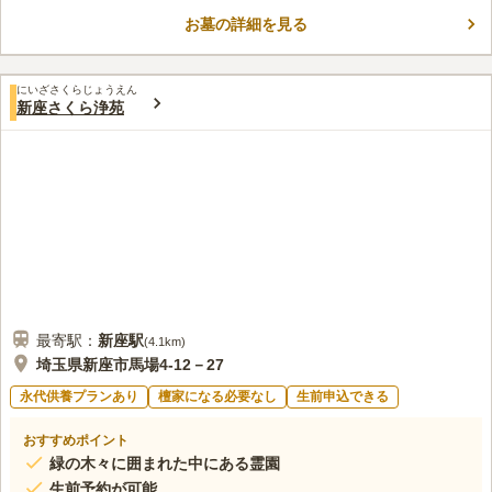
方も安心してお墓参りができます。また、管理事務所・お手洗
い・売店を完備しているので、誰でも利用できます。
お墓の詳細を見る
口コミ評価
3.6
みんなの評価
口コミ
5
件
周りに食事をする場所はない。お花を買う場所もない。事前に用
50代
男性
にいざさくらじょうえん
意すれば問題ないです。霊園のものは高い買わない。
新座さくら浄苑
口コミの続きを読む
最寄駅：
新座
駅
(
4.1km
)
埼玉県新座市馬場4-12－27
永代供養プランあり
檀家になる必要なし
生前申込できる
おすすめポイント
緑の木々に囲まれた中にある霊園
生前予約が可能