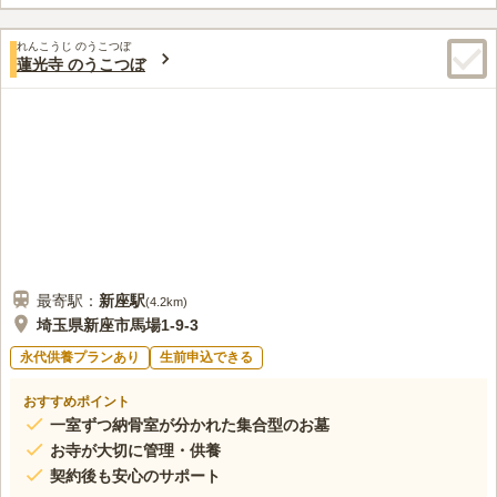
この霊園はまだ誰からも評価されていません。
れんこうじ のうこつぼ
蓮光寺 のうこつぼ
最寄駅：
新座
駅
(
4.2km
)
埼玉県新座市馬場1-9-3
永代供養プランあり
生前申込できる
おすすめポイント
一室ずつ納骨室が分かれた集合型のお墓
お寺が大切に管理・供養
契約後も安心のサポート