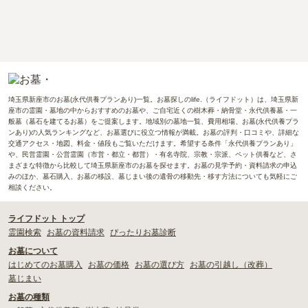
埼玉県新座市のお墓(永代供養プランあり)一覧。お墓探しのlife.（ライフドット）は、埼玉県新
座市の霊園・墓地の中からおすすめのお墓や、ご自宅近くの樹木葬・納骨堂・永代供養墓・一
般墓（墓石を建てるお墓）をご提案します。地域別の墓地一覧、費用相場、お墓(永代供養プラ
ンあり)の人気ランキングなど、お墓選びに役立つ情報が満載。お墓の評判・口コミや、詳細な
交通アクセス・地図、料金・値段もご覧いただけます。希望する条件「永代供養プランあり」
や、民営霊園・公営霊園（市営・都立・都営）・有名寺院、宗教・宗派、ペット供養など、さ
まざまな特徴から比較して埼玉県新座市のお墓を探せます。お墓の見学予約・資料請求の申込
みのほか、墓石購入、お墓の移設、墓じまい後の遺骨の移動先・移す方法についても気軽にご
相談ください。
ライフドット トップ
霊園検索
お墓の資料請求
ぴったりお墓診断
お墓について
はじめてのお墓購入
お墓の価格
お墓の選び方
お墓の引越し（改葬）
墓じまい
お墓の種類