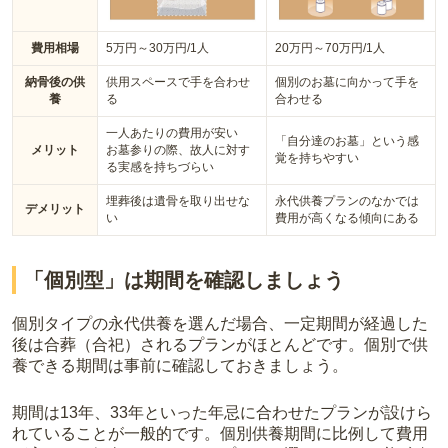
費用相場
5万円～30万円/1人
20万円～70万円/1人
納骨後の供
供用スペースで手を合わせ
個別のお墓に向かって手を
養
る
合わせる
一人あたりの費用が安い
「自分達のお墓」という感
メリット
お墓参りの際、故人に対す
覚を持ちやすい
る実感を持ちづらい
埋葬後は遺骨を取り出せな
永代供養プランのなかでは
デメリット
い
費用が高くなる傾向にある
「個別型」は期間を確認しましょう
個別タイプの永代供養を選んだ場合、一定期間が経過した
後は合葬（合祀）されるプランがほとんどです。個別で供
養できる期間は事前に確認しておきましょう。
期間は13年、33年といった年忌に合わせたプランが設けら
れていることが一般的です。
個別供養期間に比例して費用