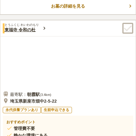
お墓の詳細を見る
とうふくじ れいわのもり
東福寺 令和の杜
最寄駅：
朝霞
駅
(
3.4km
)
埼玉県新座市畑中2-5-22
永代供養プランあり
生前申込できる
おすすめポイント
管理費不要
静かな環境にある