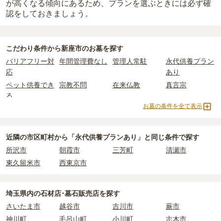
が高くなる傾向にあるため、プランを選ぶときには必ず確
認をしておきましょう。
こだわり条件から
新座市
のお墓を探す
バリアフリー対
年間管理費なし
管理人常駐
永代供養プラン
応
あり
ペット供養でき
宗教不問
在来仏教
真言宗
る
お墓の条件を全て表示
樹木葬
納骨堂
永代供養墓
公営霊園
民営霊園
寺院墓地
1人用区画あり
2人用区画あり
3人用区画あり
近隣の市区町村から
「永代供養プランあり」と
同じ条件で探す
所沢市
朝霞市
三芳町
清瀬市
東久留米市
西東京市
埼玉県
内の石材店･墓石販売店を探す
さいたま市
越谷市
吉川市
蕨市
神川町
毛呂山町
小川町
志木市