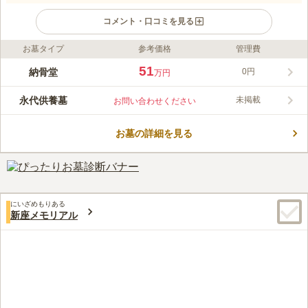
コメント・口コミを見る
お墓タイプ
参考価格
管理費
ライフドット編集部のコメント
蓮光寺の名のもとに、春先には蓮池に見事な蓮の花が、水面を彩
51
納骨堂
0円
万円
り、参拝者を和ませてくれます。 室町時代にあたる1392年（明
徳3年）に開山された蓮光寺が管理している霊園です。門前から
永代供養墓
未掲載
お問い合わせください
は、歴史を感じる本堂をながめることができます。園内には蓮池
コメントの続きを読む
があります。初夏には墓参りと一緒に美しい蓮の花を楽しむこと
ができます。 園内はバリアフリーとなっています。ご高齢の方
お墓の詳細を見る
口コミ評価
や車椅子の方は段差を気にせずお参りできます。
この霊園はまだ誰からも評価されていません。
にいざめもりある
新座メモリアル