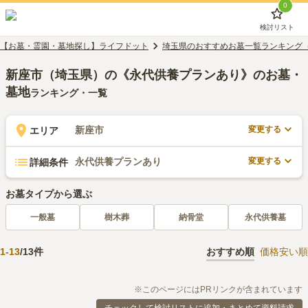
0
検討リスト
【お墓・霊園・墓地探し】ライフドット
埼玉県のおすすめお墓一覧ランキング
新座市（埼玉県）の《永代供養プランあり》のお墓・
墓地
ランキング・一覧
変更する
新座市
エリア
変更する
永代供養プランあり
詳細条件
お墓タイプから選ぶ
一般墓
樹木葬
納骨堂
永代供養墓
1
-
13
/
13
件
おすすめ順
価格安い順
※このページにはPRリンクが含まれています