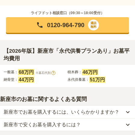
ライフドット相談窓口（
09:30～18:00
受付）
通話
0120-964-790
無料
【2026年版】新座市「永代供養プランあり」お墓平
均費用
68万円
46万円
一般墓：
樹木葬：
※墓石代別
?
44万円
51万円
納骨堂：
永代供養墓：
新座市のお墓に関するよくある質問
新座市でお墓を購入するには、いくらかかりますか？
新座市で安くお墓を購入するには？
新座市
での購入費用の目安は、
一般墓が約237万円、樹木葬が約46
万円、納骨堂が約44万円、永代供養墓が約49万円
です。