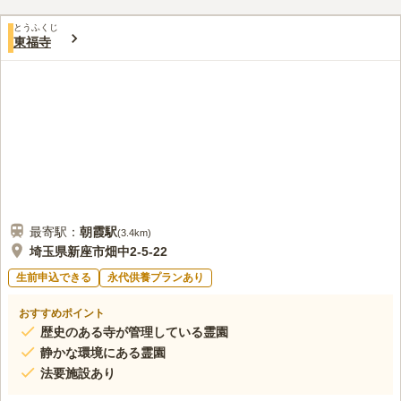
です。
とうふくじ
東福寺
最寄駅：
朝霞
駅
(
3.4km
)
埼玉県新座市畑中2-5-22
生前申込できる
永代供養プランあり
おすすめポイント
歴史のある寺が管理している霊園
静かな環境にある霊園
法要施設あり