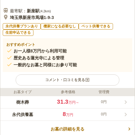
最寄駅：
新座
駅
(
4.2km
)
埼玉県新座市馬場1-9-3
永代供養プランあり
檀家になる必要なし
ペット供養できる
生前申込できる
おすすめポイント
お一人様8万円から利用可能
歴史ある蓮光寺による管理
一般的なお墓と同様にお参り可能
コメント・口コミを見る
お墓タイプ
参考価格
管理費
ライフドット編集部のコメント
新座令和の杜は、真言宗智山派のお寺「蓮光寺」の境内に誕生し
31.3
樹木葬
0円
万円～
た樹木葬地です。四季折々の花々が境内を彩り、初夏の頃は蓮池
に蓮の花が姿を見せます。樹木葬地は墓域に高さがあり、屈まず
8
永代供養墓
0円
万円
にお墓参りができる設計です。ペットも納骨可能なので、共に過
コメントの続きを読む
ごした大切なペットと眠りたい方にもおすすめです。管理費など
の継続費用はありません。残されたご家族への金銭的負担を減ら
お墓の詳細を見る
口コミ評価
すこともできます。