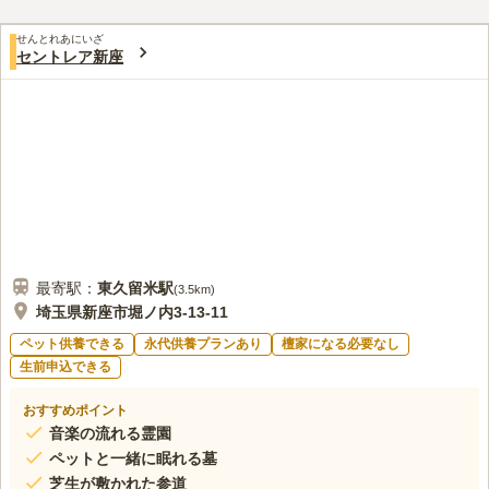
3.6
みんなの評価
口コミ
10
件
自家用車でいくのでお墓から10分くらいのところにホームセンタ
20代
女性
せんとれあにいざ
ーがありお花やお供え物を買って行きます。墓地には緑がたくさんあり、
セントレア新座
華やかで良いのですが夏は蚊が多く、お参りするのが少し大変です。
口コミの続きを読む
最寄駅：
東久留米
駅
(
3.5km
)
埼玉県新座市堀ノ内3-13-11
ペット供養できる
永代供養プランあり
檀家になる必要なし
生前申込できる
おすすめポイント
音楽の流れる霊園
ペットと一緒に眠れる墓
芝生が敷かれた参道