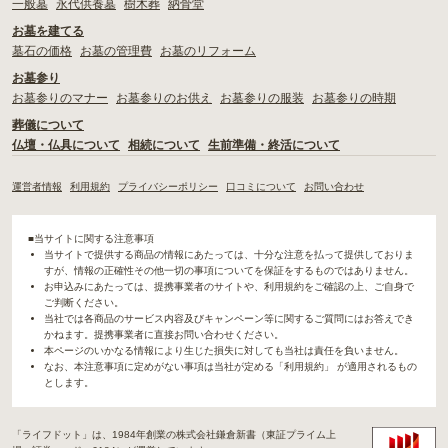
一般墓
永代供養墓
樹木葬
納骨堂
お墓を建てる
墓石の価格
お墓の管理費
お墓のリフォーム
お墓参り
お墓参りのマナー
お墓参りのお供え
お墓参りの服装
お墓参りの時期
葬儀について
仏壇・仏具について
相続について
生前準備・終活について
運営者情報
利用規約
プライバシーポリシー
口コミについて
お問い合わせ
■当サイトに関する注意事項
当サイトで提供する商品の情報にあたっては、十分な注意を払って提供しておりま
すが、情報の正確性その他一切の事項についてを保証をするものではありません。
お申込みにあたっては、提携事業者のサイトや、利用規約をご確認の上、ご自身で
ご判断ください。
当社では各商品のサービス内容及びキャンペーン等に関するご質問にはお答えでき
かねます。提携事業者に直接お問い合わせください。
本ページのいかなる情報により生じた損失に対しても当社は責任を負いません。
なお、本注意事項に定めがない事項は当社が定める「利用規約」 が適用されるもの
とします。
「ライフドット」は、1984年創業の株式会社鎌倉新書（東証プライム上