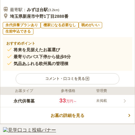
最寄駅：
みずほ台
駅
(
3.2km
)
埼玉県新座市中野1丁目2888番
永代供養プランあり
檀家になる必要なし
眺めがいい
生前申込できる
おすすめポイント
将来を見据えたお墓選び
最寄りのバス下停から徒歩9分
気品あふれる欧州風の管理棟
コメント・口コミを見る
お墓タイプ
参考価格
管理費
ライフドット編集部のコメント
豊かな自然の中に溶け込んでいる美しい花々、これらはイギリス
33
永代供養墓
未掲載
万円～
のマークチャップマン氏監修の下で丁寧にガーデニングされてお
り霊園を鮮やかに彩っています。
お墓の詳細を見る
コメントの続きを読む
口コミ評価