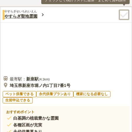
チェックして検討リストに追加・まとめて資料請求
やすらぎせいちれいえん
やすらぎ聖地霊園
最寄駅：
新座
駅
(
4.1km
)
埼玉県新座市堀ノ内1丁目7番1号
ペット供養できる
永代供養プランあり
檀家になる必要なし
生前申込できる
おすすめポイント
白基調の植栽豊かな霊園
各種区画が充実
永代供養墓あり