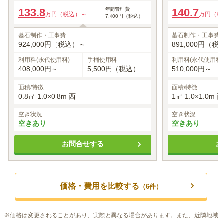
一般墓所
ゆとり墓所 敷石ゆ
133.8
年間管理費
140.7
万円（税込）～
万円（
7,400円（税込）
墓石制作・工事費
墓石制作・工事費
924,000円（税込）～
891,000円（
利用料(永代使用料)
手桶使用料
利用料(永代使用料
408,000円～
5,500円（税込）
510,000円～
面積/特徴
面積/特徴
0.8㎡ 1.0×0.8m 西
1㎡ 1.0×1.0m 
空き状況
空き状況
空きあり
空きあり
お問合せする
価格・費用を比較する
（
6
件）
※
価格は変更されることがあり、実際と異なる場合があります。また、近隣地域