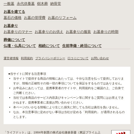
一般墓
永代供養墓
樹木葬
納骨堂
お墓を建てる
墓石の価格
お墓の管理費
お墓のリフォーム
お墓参り
お墓参りのマナー
お墓参りのお供え
お墓参りの服装
お墓参りの時期
葬儀について
仏壇・仏具について
相続について
生前準備・終活について
運営者情報
利用規約
プライバシーポリシー
口コミについて
お問い合わせ
■当サイトに関する注意事項
当サイトで提供する商品の情報にあたっては、十分な注意を払って提供しておりま
すが、情報の正確性その他一切の事項についてを保証をするものではありません。
お申込みにあたっては、提携事業者のサイトや、利用規約をご確認の上、ご自身で
ご判断ください。
当社では各商品のサービス内容及びキャンペーン等に関するご質問にはお答えでき
かねます。提携事業者に直接お問い合わせください。
本ページのいかなる情報により生じた損失に対しても当社は責任を負いません。
なお、本注意事項に定めがない事項は当社が定める「利用規約」 が適用されるもの
とします。
「ライフドット」は、1984年創業の株式会社鎌倉新書（東証プライム上