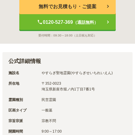
無料でお見積もり・ご提案
0120-527-369
（通話無料）
受付時間：
09:30～18:00
（土日祝も対応）
公式詳細情報
施設名
やすらぎ聖地霊園(やすらぎせいちれいえん)
所在地
〒
352-0023
埼玉県新座市堀ノ内1丁目7番1号
霊園種別
民営霊園
区画タイプ
一般墓
宗旨宗派
宗教不問
開園時間
9:00～17:00