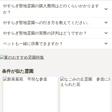
やすらぎ聖地霊園の購入費用はどのくらいかかります
か？
やすらぎ聖地霊園への行き方を教えてください。
やすらぎ聖地霊園では、一般墓が約133.8万円からお求めいただけ
ます。
やすらぎ聖地霊園の実際の評判はどうですか？
公共交通機関の場合、東武東上本線「志木駅」西武バス［ひばり
なお、やすらぎ聖地霊園がある埼玉県の相場は、一般墓が約64万円
73］ひばりヶ丘駅北口行 「福祉センター入口バス停」下車 徒歩7分
（墓石代別途）です。
ペットも一緒に供養できますか？
当サイトに寄せられた総合評価は、3.6点です。特に価格、管理状
です。
お墓は、価格が高いものがよい、安いものが悪い、という訳ではあ
況が高く評価されています。
車の場合、川越街道「水道道路交差点 」から車で約4分です。
りません。大切なのは、ご家族が心から納得し、安心してお参りで
はい、やすらぎ聖地霊園はペット供養に対応しております。
利用者様からは「霊園で線香と花を販売しています。私はいつも霊
詳しいルートや地図は、本ページの「地図・交通アクセス」欄をご
きる場所を選ぶことです。
大切な家族の一員であるペットも供養できるプランをご用意してお
園の途中で御供え物と花を買っています。法事は霊園に予約をして
確認ください。
りますので、資料請求で詳細条件をご確認ください。
行っています。親族が少ないため、家族だけで法要を行ってま
条件が似た霊園
す。」といったお声をいただいております。