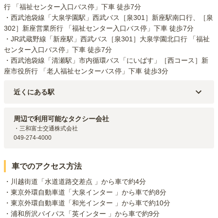
行 「福祉センター入口バス停」下車 徒歩7分

・西武池袋線「大泉学園駅」西武バス［泉301］新座駅南口行、［泉
302］新座営業所行 「福祉センター入口バス停」下車 徒歩7分

・JR武蔵野線「新座駅」西武バス［泉301］大泉学園北口行 「福祉
センター入口バス停」下車 徒歩7分

・西武池袋線「清瀬駅」市内循環バス「にいばす」［西コース］新
座市役所行 「老人福祉センターバス停」下車 徒歩3分
近くにある駅
JR武蔵野線
新座
駅（
4.1km
）
西武池袋線
東久留米
駅（
4.6km
）
周辺で利用可能なタクシー会社
西武池袋線
清瀬
駅（
4.8km
）
・三和富士交通株式会社

西武池袋線
ひばりヶ丘
駅（
5km
）
049-274-4000
西武池袋線
保谷
駅（
5.1km
）
車でのアクセス方法
・川越街道「水道道路交差点 」から車で約4分

・東京外環自動車道「大泉インター 」から車で約8分

・東京外環自動車道「和光インター 」から車で約10分

・浦和所沢バイパス「英インター 」から車で約9分
