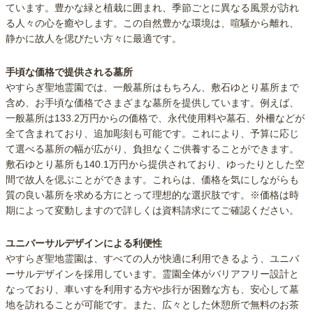
ています。豊かな緑と植栽に囲まれ、季節ごとに異なる風景が訪れ
る人々の心を癒やします。この自然豊かな環境は、喧騒から離れ、
静かに故人を偲びたい方々に最適です。
手頃な価格で提供される墓所
やすらぎ聖地霊園では、一般墓所はもちろん、敷石ゆとり墓所まで
含め、お手頃な価格でさまざまな墓所を提供しています。例えば、
一般墓所は133.2万円からの価格で、永代使用料や墓石、外柵などが
全て含まれており、追加彫刻も可能です。これにより、予算に応じ
て選べる墓所の幅が広がり、負担なくご供養することができます。
敷石ゆとり墓所も140.1万円から提供されており、ゆったりとした空
間で故人を偲ぶことができます。これらは、価格を気にしながらも
質の良い墓所を求める方にとって理想的な選択肢です。※価格は時
期によって変動しますので詳しくは資料請求にてご確認ください。
ユニバーサルデザインによる利便性
やすらぎ聖地霊園は、すべての人が快適に利用できるよう、ユニバ
ーサルデザインを採用しています。霊園全体がバリアフリー設計と
なっており、車いすを利用する方や歩行が困難な方も、安心して墓
地を訪れることが可能です。また、広々とした休憩所で無料のお茶