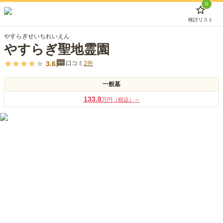
0
検討リスト
やすらぎせいちれいえん
やすらぎ聖地霊園
3.6
口コミ
2
件
一般墓
133.8
万円（税込）～