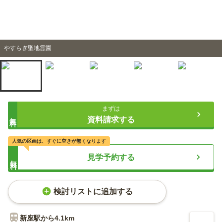
やすらぎ聖地霊園
まずは
無料
資料請求する
人気の区画は、すぐに空きが無くなります
見学予約する
無料
検討リストに追加する
新座
駅から
4.1km