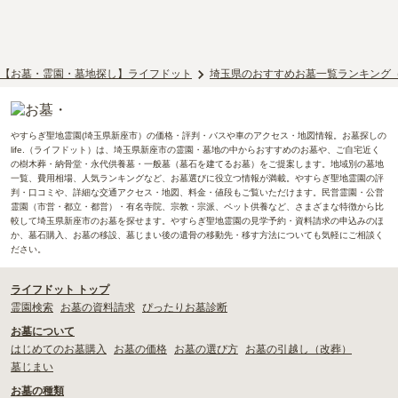
【お墓・霊園・墓地探し】ライフドット
埼玉県のおすすめお墓一覧ランキング
やすらぎ聖地霊園(埼玉県新座市）の価格・評判・バスや車のアクセス・地図情報。お墓探しの
life.（ライフドット）は、埼玉県新座市の霊園・墓地の中からおすすめのお墓や、ご自宅近く
の樹木葬・納骨堂・永代供養墓・一般墓（墓石を建てるお墓）をご提案します。地域別の墓地
一覧、費用相場、人気ランキングなど、お墓選びに役立つ情報が満載。やすらぎ聖地霊園の評
判・口コミや、詳細な交通アクセス・地図、料金・値段もご覧いただけます。民営霊園・公営
霊園（市営・都立・都営）・有名寺院、宗教・宗派、ペット供養など、さまざまな特徴から比
較して埼玉県新座市のお墓を探せます。やすらぎ聖地霊園の見学予約・資料請求の申込みのほ
か、墓石購入、お墓の移設、墓じまい後の遺骨の移動先・移す方法についても気軽にご相談く
ださい。
ライフドット トップ
霊園検索
お墓の資料請求
ぴったりお墓診断
お墓について
はじめてのお墓購入
お墓の価格
お墓の選び方
お墓の引越し（改葬）
墓じまい
お墓の種類