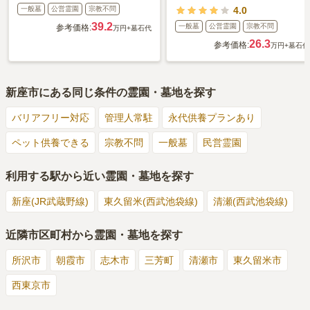
一般墓
公営霊園
宗教不問
4.0
39.2
一般墓
公営霊園
宗教不問
参考価格:
万円
+墓石代
26.3
参考価格:
万円
+墓石代
新座市
にある同じ条件の霊園・墓地を探す
バリアフリー対応
管理人常駐
永代供養プランあり
ペット供養できる
宗教不問
一般墓
民営霊園
利用する駅から近い霊園・墓地を探す
新座(JR武蔵野線)
東久留米(西武池袋線)
清瀬(西武池袋線)
近隣市区町村から霊園・墓地を探す
所沢市
朝霞市
志木市
三芳町
清瀬市
東久留米市
西東京市