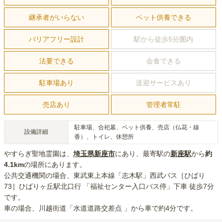
継承者がいらない
ペット供養できる
バリアフリー設計
駅から徒歩5分圏内
法要できる
会食できる
駐車場あり
送迎サービスあり
売店あり
管理者常駐
駐車場、合祀墓、ペット供養、売店（仏花・線
設備詳細
香）、トイレ、休憩所
やすらぎ聖地霊園
は、
埼玉県
新座市
にあり
、最寄駅の
新座
駅
から
約
4.1km
の場所にあり
ます。
公共交通機関の場合
、東武東上本線「志木駅」西武バス［ひばり
73］ひばりヶ丘駅北口行 「福祉センター入口バス停」下車 徒歩7分
です。
車の場合
、川越街道「水道道路交差点 」から車で約4分
です。