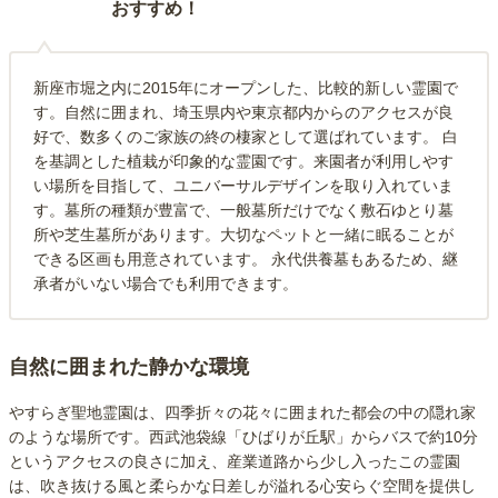
おすすめ！
新座市堀之内に2015年にオープンした、比較的新しい霊園で
す。自然に囲まれ、埼玉県内や東京都内からのアクセスが良
好で、数多くのご家族の終の棲家として選ばれています。 白
を基調とした植栽が印象的な霊園です。来園者が利用しやす
い場所を目指して、ユニバーサルデザインを取り入れていま
す。墓所の種類が豊富で、一般墓所だけでなく敷石ゆとり墓
所や芝生墓所があります。大切なペットと一緒に眠ることが
できる区画も用意されています。 永代供養墓もあるため、継
承者がいない場合でも利用できます。
自然に囲まれた静かな環境
やすらぎ聖地霊園は、四季折々の花々に囲まれた都会の中の隠れ家
のような場所です。西武池袋線「ひばりが丘駅」からバスで約10分
というアクセスの良さに加え、産業道路から少し入ったこの霊園
は、吹き抜ける風と柔らかな日差しが溢れる心安らぐ空間を提供し