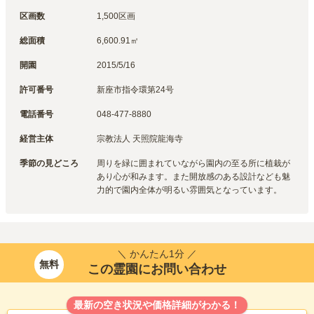
区画数
1,500区画
総面積
6,600.91㎡
開園
2015/5/16
許可番号
新座市指令環第24号
電話番号
048-477-8880
経営主体
宗教法人 天照院龍海寺
季節の見どころ
周りを緑に囲まれていながら園内の至る所に植栽が
あり心が和みます。また開放感のある設計なども魅
力的で園内全体が明るい雰囲気となっています。
＼ かんたん1分 ／
無料
この霊園にお問い合わせ
最新の空き状況や価格詳細がわかる！