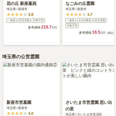
花の丘 新座墓苑
なごみの丘霊園
埼玉県
/
新座市
埼玉県
/
新座市
3.8
3.7
一般墓
民営霊園
宗教不問
一般墓
永代供養墓
民営霊園
宗教不問
219.7
参考価格:
万円
16.5
参考価格:
万円（税込）
埼玉県の公営霊園
新座市営墓園
さいたま市営霊園 思い出
埼玉県
/
新座市
の里
4.0
埼玉県
/
さいたま市見沼区