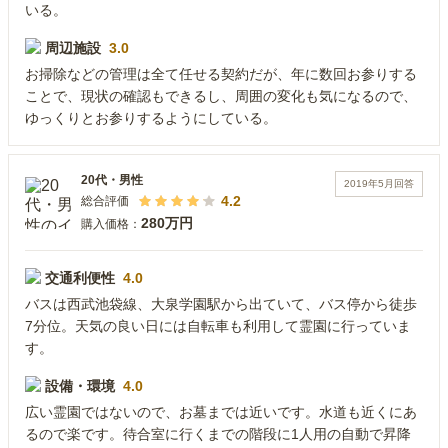
いる。
周辺施設
3.0
お掃除などの管理は全て任せる契約だが、年に数回お参りする
ことで、現状の確認もできるし、周囲の変化も気になるので、
ゆっくりとお参りするようにしている。
20代
・
男性
2019年5月
回答
4.2
総合評価
280万円
購入価格：
交通利便性
4.0
バスは西武池袋線、大泉学園駅から出ていて、バス停から徒歩
7分位。天気の良い日には自転車も利用して霊園に行っていま
す。
設備・環境
4.0
広い霊園ではないので、お墓までは近いです。水道も近くにあ
るので楽です。待合室に行くまでの階段に1人用の自動で昇降