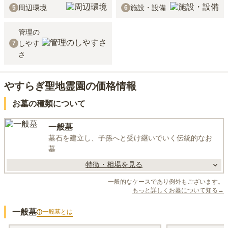
周辺環境
施設・設備
5
6
管理の
しやす
7
さ
やすらぎ聖地霊園の価格情報
お墓の種類について
一般墓
墓石を建立し、子孫へと受け継いでいく伝統的なお
墓
特徴・相場を見る
一般的なケースであり例外もございます。
もっと詳しくお墓について知る→
一般墓
一般墓
とは