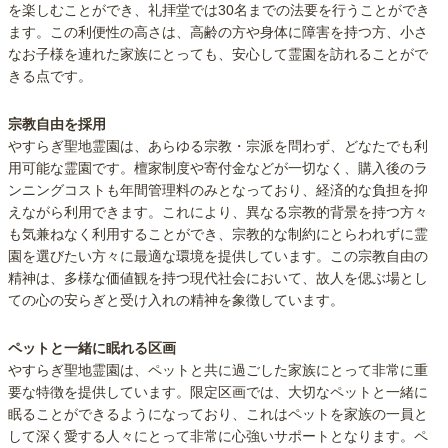
を楽しむことができ、礼拝堂では30名までの法要を行うことができ
ます。この利便性の高さは、高齢の方や身体に障害を持つ方、小さ
なお子様を連れた家族にとっても、安心して霊園を訪れることがで
きる点です。
宗教自由を採用
やすらぎ聖地霊園は、あらゆる宗教・宗派を問わず、どなたでも利
用可能な霊園です。檀家制度や寄付金などが一切なく、購入後のラ
ンニングコストも年間管理料のみとなっており、経済的な負担を抑
えながら利用できます。これにより、異なる宗教的背景を持つ方々
も気兼ねなく利用することができ、宗教的な制約にとらわれずに霊
園を選びたい方々に最適な環境を提供しています。この宗教自由の
精神は、多様な価値観を持つ現代社会において、故人を偲ぶ場とし
ての心の安らぎと受け入れの精神を象徴しています。
ペットと一緒に眠れる区画
やすらぎ聖地霊園は、ペットと共に過ごした家族にとって非常に重
要な特徴を提供しています。限定区画では、大切なペットと一緒に
眠ることができるようになっており、これはペットを家族の一員と
して深く愛する人々にとって非常に心強いサポートとなります。ペ