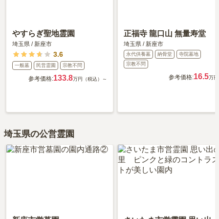
やすらぎ聖地霊園
正福寺 龍口山 無量寿堂
埼玉県
/
新座市
埼玉県
/
新座市
3.6
永代供養墓
納骨堂
寺院墓地
宗教不問
一般墓
民営霊園
宗教不問
16.5
133.8
参考価格:
万円
参考価格:
万円（税込）～
埼玉県の公営霊園