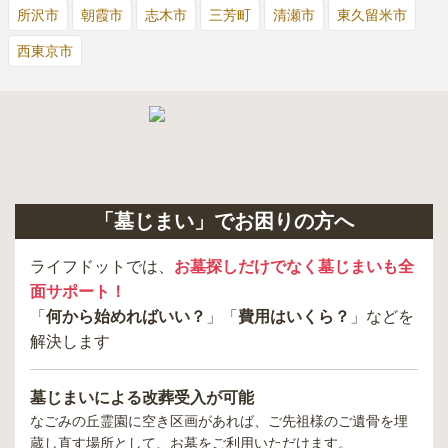
所沢市
朝霞市
志木市
三芳町
清瀬市
東久留米市
西東京市
「墓じまい」でお困りの方へ
ライフドットでは、
お墓探しだけでなく墓じまいも全
面サポート！
「
何から始めればいい？
」「
費用はいくら？
」などを
解決します
墓じまいによる改葬受入が可能
なごみの丘霊園
に空き区画があれば、ご先祖様のご遺骨を埋
蔵し直す場所として、お墓をご利用いただけます。