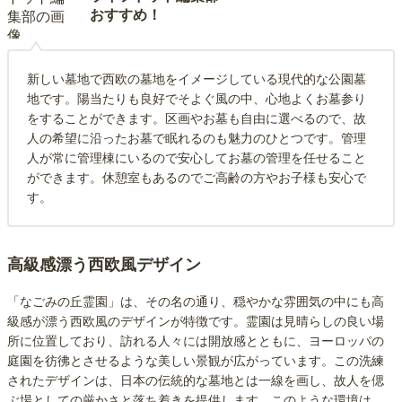
おすすめ！
新しい墓地で西欧の墓地をイメージしている現代的な公園墓
地です。陽当たりも良好でそよぐ風の中、心地よくお墓参り
をすることができます。区画やお墓も自由に選べるので、故
人の希望に沿ったお墓で眠れるのも魅力のひとつです。管理
人が常に管理棟にいるので安心してお墓の管理を任せること
ができます。休憩室もあるのでご高齢の方やお子様も安心で
す。
高級感漂う西欧風デザイン
「なごみの丘霊園」は、その名の通り、穏やかな雰囲気の中にも高
級感が漂う西欧風のデザインが特徴です。霊園は見晴らしの良い場
所に位置しており、訪れる人々には開放感とともに、ヨーロッパの
庭園を彷彿とさせるような美しい景観が広がっています。この洗練
されたデザインは、日本の伝統的な墓地とは一線を画し、故人を偲
ぶ場としての厳かさと落ち着きを提供します。このような環境は、