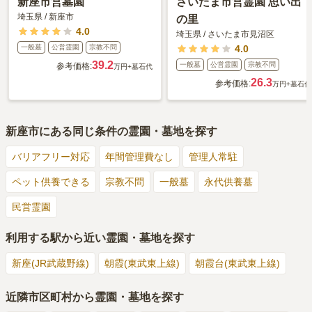
新座市営墓園
さいたま市営霊園 思い出
埼玉県
/
新座市
の里
4.0
埼玉県
/
さいたま市見沼区
一般墓
公営霊園
宗教不問
4.0
39.2
一般墓
公営霊園
宗教不問
参考価格:
万円
+墓石代
26.3
参考価格:
万円
+墓石代
新座市
にある同じ条件の霊園・墓地を探す
バリアフリー対応
年間管理費なし
管理人常駐
ペット供養できる
宗教不問
一般墓
永代供養墓
民営霊園
利用する駅から近い霊園・墓地を探す
新座(JR武蔵野線)
朝霞(東武東上線)
朝霞台(東武東上線)
近隣市区町村から霊園・墓地を探す