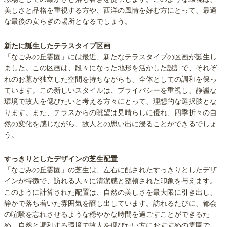
美しさと品格を重視する方や、西洋の風情を好む方にとって、最適
な最後の安らぎの場所となるでしょう。
新たに誕生したテラスタイプ区画
「なごみの丘霊園」には最近、新たなテラスタイプの区画が誕生し
ました。この区画は、段々になった地形を活かした設計で、それぞ
れのお墓が独立した空間を持ちながらも、全体としての調和を保っ
ています。この新しいスタイルは、プライバシーを重視し、静謐な
環境で故人を偲びたいと考える方々にとって、理想的な選択肢とな
ります。また、テラスからの眺望は見晴らしに優れ、四季折々の自
然の変化を感じながら、故人との思い出に浸ることができるでしょ
う。
すっきりとしたデザインの芝生配置
「なごみの丘霊園」の芝生は、左右に配されたすっきりとしたデザ
インが特徴で、訪れる人々に清潔感と整頓された印象を与えます。
このように計算された配置は、自然の美しさを最大限に引き出し、
静かで落ち着いた雰囲気を醸し出しています。訪れるたびに、都会
の喧騒を忘れさせるような穏やかな時間を過ごすことができるた
め、自然と調和する環境で故人を偲びたい方におすすめの霊園で