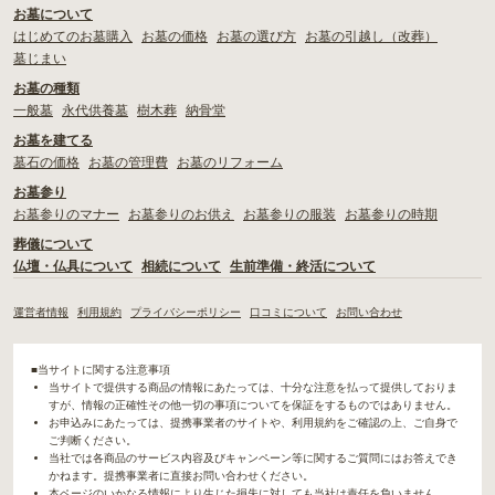
お墓について
はじめてのお墓購入
お墓の価格
お墓の選び方
お墓の引越し（改葬）
墓じまい
お墓の種類
一般墓
永代供養墓
樹木葬
納骨堂
お墓を建てる
墓石の価格
お墓の管理費
お墓のリフォーム
お墓参り
お墓参りのマナー
お墓参りのお供え
お墓参りの服装
お墓参りの時期
葬儀について
仏壇・仏具について
相続について
生前準備・終活について
運営者情報
利用規約
プライバシーポリシー
口コミについて
お問い合わせ
■当サイトに関する注意事項
当サイトで提供する商品の情報にあたっては、十分な注意を払って提供しておりま
すが、情報の正確性その他一切の事項についてを保証をするものではありません。
お申込みにあたっては、提携事業者のサイトや、利用規約をご確認の上、ご自身で
ご判断ください。
当社では各商品のサービス内容及びキャンペーン等に関するご質問にはお答えでき
かねます。提携事業者に直接お問い合わせください。
本ページのいかなる情報により生じた損失に対しても当社は責任を負いません。