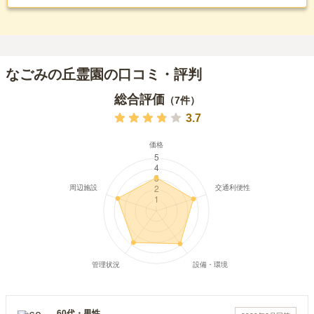
なごみの丘霊園の口コミ・評判
総合評価
（
7
件）
3.7
60代
・
男性