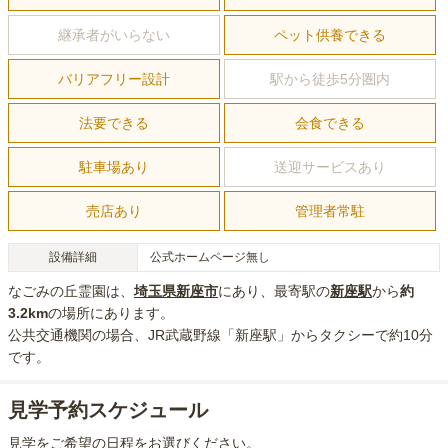
継承者がいらない
ペット供養できる
バリアフリー設計
駅から徒歩5分圏内
法要できる
会食できる
駐車場あり
送迎サービスあり
売店あり
管理者常駐
設備詳細
公式ホームページ無し
なごみの丘霊園
は、
埼玉県
新座市
にあり
、最寄駅の
新座
駅
から
約
3.2km
の場所にあり
ます。
公共交通機関の場合
、JR武蔵野線「新座駅」からタクシーで約10分
です。
見学予約スケジュール
見学をご希望の日程をお選びください。