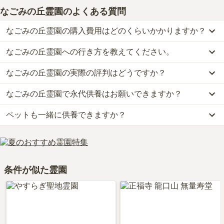
なごみの丘霊園
のよくある質問
なごみの丘霊園の購入費用はどのくらいかかりますか？
なごみの丘霊園への行き方を教えてください。
なごみの丘霊園では、一般墓が約16.5万円から、永代供養墓が約33
万円からお求めいただけます。
なごみの丘霊園の実際の評判はどうですか？
公共交通機関の場合、JR武蔵野線「新座駅」からタクシーで約10
なお、なごみの丘霊園がある埼玉県の相場は、一般墓が約64万円
分です。
（墓石代別途）、永代供養墓が約65万円です。
なごみの丘霊園で永代供養はお願いできますか？
当サイトに寄せられた総合評価は、3.7点です。
詳しいルートや地図は、本ページの「地図・交通アクセス」欄をご
お墓は、価格が高いものがよい、安いものが悪い、という訳ではあ
利用者様からは「お墓の近くにお食事処はありません。しかし、自
確認ください。
りません。大切なのは、ご家族が心から納得し、安心してお参りで
ペットも一緒に供養できますか？
はい、なごみの丘霊園は永代供養に対応しています。
宅から近い距離なので、お食事処は必要がありません。周囲は住宅
きる場所を選ぶことです。
費用は、約33万円からとなっております。
地ですが、その点もあまり気になりません。」といったお声をいた
はい、なごみの丘霊園はペット供養に対応しております。
なごみの丘霊園がある埼玉県の永代供養墓の相場価格は、約65万円
だいております。
大切な家族の一員であるペットも供養できるプランをご用意してお
です。
りますので、資料請求で詳細条件をご確認ください。
永代供養について詳しく知りたい方は『
永代供養墓をわかりやすく
条件が似た霊園
解説！
』をご覧ください。