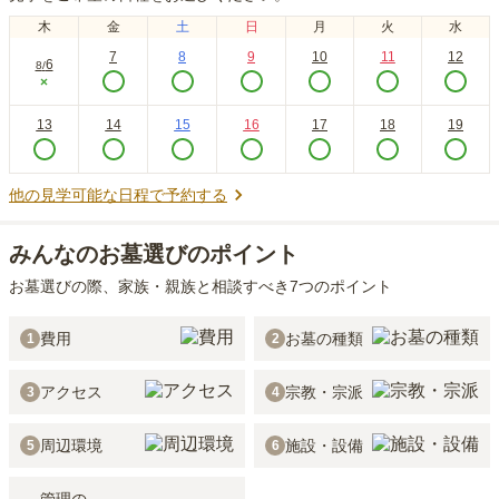
木
金
土
日
月
火
水
7
8
9
10
11
12
6
8
/
×
13
14
15
16
17
18
19
他の見学可能な日程で予約する
みんなのお墓選びのポイント
お墓選びの際、家族・親族と相談すべき7つのポイント
費用
お墓の種類
1
2
アクセス
宗教・宗派
3
4
周辺環境
施設・設備
5
6