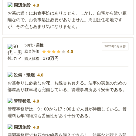
周辺施設
4.0
お墓の近くにお食事処はありません。しかし、自宅から近い距
離なので、お食事処は必要がありません。周囲は住宅地です
が、その点もあまり気になりません。
50代
・
男性
2020年6月
回答
4.0
総合評価
170万円
購入価格：
設備・環境
4.0
お墓参りに必要なお花、お線香も買える。法事の実施のための
部屋あり駐車場も完備している。管理事務所あり安全である。
管理状況
4.0
管理事務所は、9：00から17：00まで人員が待機している。管
理料も年間維持も妥当性があり十分である。
周辺施設
4.0
霊園事務所でお花やお線香を購入できるし、法事など行える部