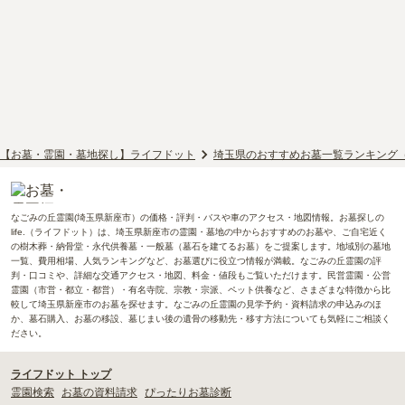
【お墓・霊園・墓地探し】ライフドット
埼玉県のおすすめお墓一覧ランキング
なごみの丘霊園(埼玉県新座市）の価格・評判・バスや車のアクセス・地図情報。お墓探しの
life.（ライフドット）は、埼玉県新座市の霊園・墓地の中からおすすめのお墓や、ご自宅近く
の樹木葬・納骨堂・永代供養墓・一般墓（墓石を建てるお墓）をご提案します。地域別の墓地
一覧、費用相場、人気ランキングなど、お墓選びに役立つ情報が満載。なごみの丘霊園の評
判・口コミや、詳細な交通アクセス・地図、料金・値段もご覧いただけます。民営霊園・公営
霊園（市営・都立・都営）・有名寺院、宗教・宗派、ペット供養など、さまざまな特徴から比
較して埼玉県新座市のお墓を探せます。なごみの丘霊園の見学予約・資料請求の申込みのほ
か、墓石購入、お墓の移設、墓じまい後の遺骨の移動先・移す方法についても気軽にご相談く
ださい。
ライフドット トップ
霊園検索
お墓の資料請求
ぴったりお墓診断