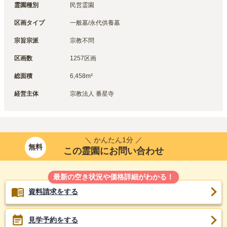
霊園種別
民営霊園
区画タイプ
一般墓/永代供養墓
宗旨宗派
宗教不問
区画数
1257区画
総面積
6,458m²
経営主体
宗教法人 番星寺
＼ かんたん1分 ／
無料
この霊園にお問い合わせ
最新の空き状況や価格詳細がわかる！
資料請求をする
見学予約をする