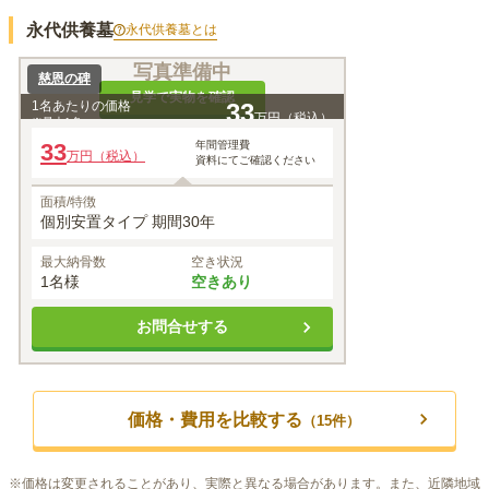
永代供養墓
永代供養墓
とは
写真準備中
慈恩の碑
見学で実物を確認
1名あたりの価格
33
万円（税込）
※最大
1
名
33
年間管理費
万円（税込）
資料にてご確認ください
面積/特徴
個別安置タイプ 期間30年
最大納骨数
空き状況
1名様
空きあり
お問合せする
価格・費用を比較する
（
15
件）
※
価格は変更されることがあり、実際と異なる場合があります。また、近隣地域