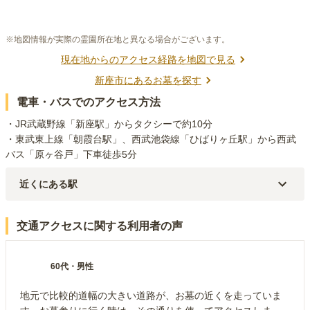
※地図情報が実際の霊園所在地と異なる場合がございます。
現在地からのアクセス経路を地図で見る
新座市
にあるお墓を探す
電車・バスでのアクセス方法
・JR武蔵野線「新座駅」からタクシーで約10分

・東武東上線「朝霞台駅」、西武池袋線「ひばりヶ丘駅」から西武
バス「原ヶ谷戸」下車徒歩5分
近くにある駅
JR武蔵野線
新座
駅（
3.2km
）
東武東上線
朝霞
駅（
4km
）
交通アクセスに関する利用者の声
東武東上線
朝霞台
駅（
4.2km
）
東武東上線
志木
駅（
4.4km
）
JR武蔵野線
北朝霞
駅（
4.5km
）
60代
・
男性
地元で比較的道幅の大きい道路が、お墓の近くを走っていま