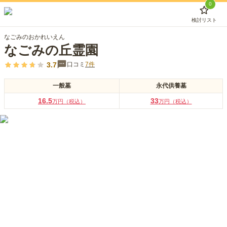
0
検討リスト
なごみのおかれいえん
なごみの丘霊園
3.7
口コミ
7
件
一般墓
永代供養墓
16.5
33
万円（税込）
万円（税込）