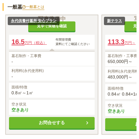
一般墓
一般墓
とは
写真準備中
永代供養付墓所 安心プラン
新テラス
見学で実物を確認
見
16.5
年間管理費
113.3
万円（税込）
万円～
資料にてご確認ください
墓石制作・工事費
墓石制作・工事費
-
650,000円～
利用料(永代使用料)
利用料(永代使用料
-
483,000円～
面積/特徴
面積/特徴
0.8㎡～1㎡
0.84㎡ 0.84×1
空き状況
空き状況
空きあり
空きあり
お問合せする