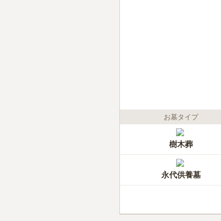
お墓タイプ
樹木葬
永代供養墓