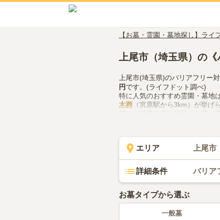
【お墓・霊園・墓地探し】ライ
上尾市（埼玉県）の《
上尾市(埼玉県)のバリアフリー
円
です。(ライフドット調べ)
特に人気のおすすめ霊園・墓地
木葬
（宮原駅から3km）が挙げ
口コミ評価の高い注目のお墓・
大宮青山苑
（評価3.1点・口コ
上尾市(埼玉県)でバリアフリー
などの設備や管理体制、近隣で
エリア
上尾市
で、活用してみてください。
詳細条件
バリア
お墓タイプから選ぶ
一般墓