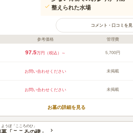
整えられた水場
コメント・口コミを見
参考価格
管理費
ライフドット編集部のコメント
清潔感と美しいモニュメントが印象的
97.5
5,700円
万円（税込）～
を彩る緑は、視覚からも心と身体を癒
ます。 閑静な住宅街の中にある霊園です。周りには陽光を遮るよう
なものがありません。園内はどこも日
未掲載
お問い合わせください
られます。日差しのぬくもり受けなが
境です。 参道はインターロッキング
口コミ評価
くい構造です。足元に不安のある方で
3.2
みんなの評価
口コミ
1
件
未掲載
お問い合わせください
できます。
霊園の事務所にて、お花・お線香を
50代
男性
するところが無いので少し不便です。以上。
お墓の詳細を見る
くようぼ「こころのひ」
養墓「こころの碑」