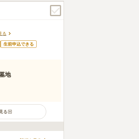
見る
生前申込できる
墓地
見る
、園内の随所にレンガを用い