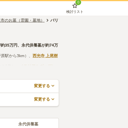
0
検討リスト
尾市のお墓（霊園・墓地）
バリアフリー対応
が約
35万円
、
永代供養墓
が約
74万
原駅から3km）、
西光寺 上尾樹
コミ1件）、
メモリアルガーデン
認しつつ、法要施設や管理事務所
求や見学予約が無料でできますの
変更する
変更する
永代供養墓