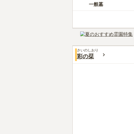
一般墓
さいのしおり
彩の栞