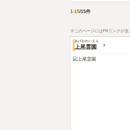
1
-
15
/
15
件
※このページにはPRリンクが含
あげおれいえん
上尾霊園