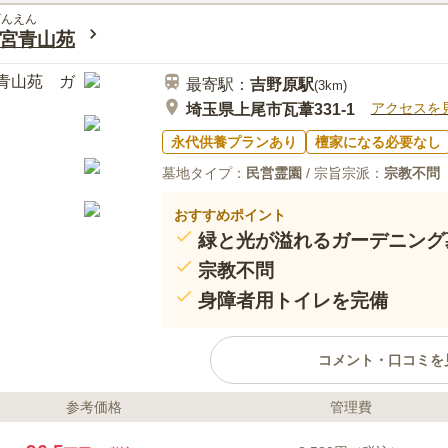
ざんえん
宮青山苑
最寄駅：
吉野原
駅
(
3km
)
アクセスを
埼玉県上尾市瓦葦331-1
永代供養プランあり
檀家になる必要なし
墓地タイプ：
民営霊園
/ 宗旨宗派：
宗教不問
おすすめポイント
緑と光が溢れるガーデニング
宗教不問
身障者用トイレを完備
コメント・口コミを
参考価格
管理費
ライフドット編集部のコメント
メモリアルガーデン大宮青山苑は