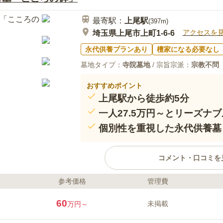
最寄駅：
上尾
駅
(
397m
)
アクセスを
埼玉県上尾市上町1-6-6
永代供養プランあり
檀家になる必要なし
墓地タイプ：
寺院墓地
/ 宗旨宗派：
宗教不問
おすすめポイント
上尾駅から徒歩約5分
一人27.5万円～とリーズナブ
個別性を重視した永代供養墓
コメント・口コミを
参考価格
管理費
ライフドット編集部のコメント
上尾市遍照院 永代供養墓「こころ
60
未掲載
万円～
性に特化した永代供養墓です。40
り、内2台分は車イス対応のスペ