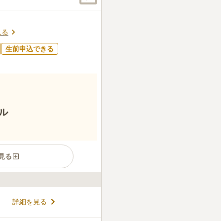
見る
生前申込できる
ル
見る
の碑」は、BOXタイプの個別
詳細を見る
台分の駐車場が備えられてお
ースとなっているため、車での