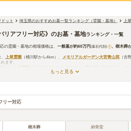
フドット
埼玉県のおすすめお墓一覧ランキング（霊園・墓地）
上
バリアフリー対応》のお墓・墓地
ランキング・一覧
対応の霊園・墓地の相場価格は、
一般墓
が約
60万円
、
樹木葬
(墓石代別)
?
は、
上尾霊園
（桶川駅から4km）、
メモリアルガーデン大宮青山苑
（吉野
られます。
霊園は、
上尾霊園
（評価3.5点・口コミ10件）、
彩の栞
（評価3.2点・口
もっと見る
ミ3件）があります。
対応の霊園・墓地のお墓探しをする際は、自宅からの交通アクセスを確
の供花やお線香の入手方法などを考慮して選ぶとよいでしょう。資料請
フリー対応
樹木葬
納骨堂