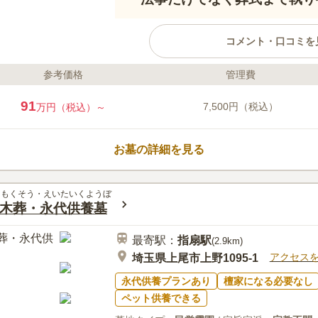
コメント・口コミを
参考価格
管理費
ライフドット編集部のコメント
上尾霊園はJR高崎線「桶川駅」を
91
7,500円（税込）
万円（税込）～
クセスが良好な霊園です。園内は
方や車いすの方もお墓参りが楽に
は自然豊かでのどかな風景が心を
お墓の詳細を見る
棟には休憩場や斎場（法要設備）
整っており、総合法要施設として
口コミ評価
のお墓参りシーズンは、桶川駅間
3.5
みんなの評価
口コミ
1
ゅもくそう・えいたいくようぼ
からお参りの方も行きやすいでし
木葬・永代供養墓
霊園の周辺には店舗等はありませ
50代
女性
す。
などが販売されているため、手ぶらで霊園
最寄駅：
指扇
駅
た、法事の際に集まれる場所も霊園内に完
(
2.9km
)
す。
アクセス
埼玉県上尾市上野1095-1
永代供養プランあり
檀家になる必要なし
ペット供養できる