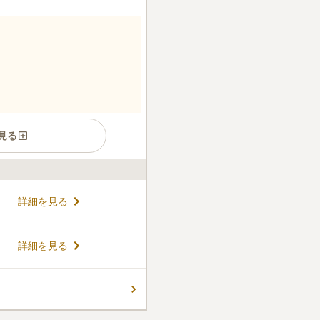
見る
。樹木葬と一体となった造り
詳細を見る
す。管理棟のすぐ隣にあるた
グルプランは専用の骨袋にて
れます。パートナープランは
コメントの続きを読む
詳細を見る
0年間安置後、2名一緒に粉骨
ん。