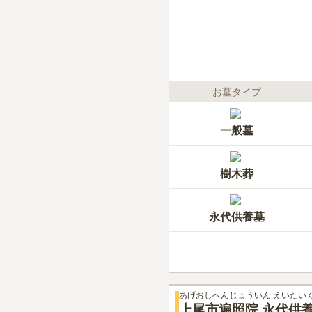
お墓タイプ
一般墓
樹木葬
永代供養墓
あげおしへんじょういん えいたい
上尾市遍照院 永代供