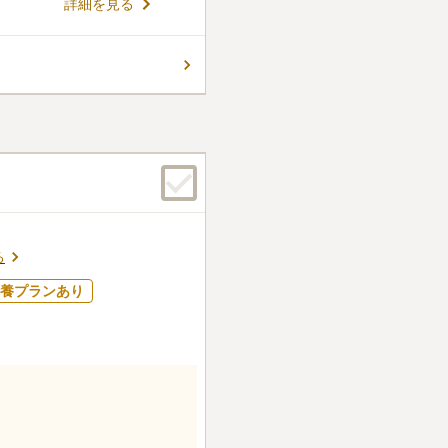
詳細を見る
墓地です。霊園から近くにあ
ており、墓石はそのなかのお
ス面では、東北自動車道「岩
コメントの続きを読む
車場が完備されているので、
のデザインになっています。
件
プの霊園を希望する方にぴっ
いため、法事の時には、ケー
から墓域までの段差が少ない設
他の場所で食事をしている。
ある方でも安心してお参りす
口コミの続きを読む
ープンデッキタイプです。木の
のひとときを過ごせます。
る
養プランあり