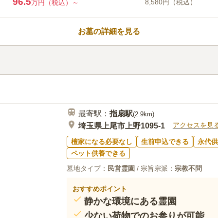
96.5
8,580円（税込）
万円（税込）～
た明るい雰囲気の地域密着型公園
る地元の石材店を指定石材店とし
店からの購入に限ります。アクセ
お墓の詳細を見る
槻インター」から近く、専用の駐
車でのお参りが便利。 豊かな緑に囲まれた中にある霊園です。
口コミ評価
園内にある管理棟や参道は欧米風
3.1
みんなの評価
口コミ
3
こだわりのあるガーデニングタイ
霊園に併設されている食事所はな
60代
男性
たりの環境です。 園内は駐車場
タリングを頼むしかないので、法事の度に
計となっています。足元に不安の
ることができます。 休憩所はオ
ぬくもりを感じながらお参りの間
最寄駅：
指扇
駅
(
2.9km
)
アクセスを見
埼玉県上尾市上野1095-1
檀家になる必要なし
生前申込できる
永代供
ペット供養できる
墓地タイプ：
民営霊園
/ 宗旨宗派：
宗教不問
おすすめポイント
静かな環境にある霊園
少ない荷物でのお参りが可能