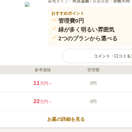
墓地タイプ：
民営霊園
/ 宗旨宗派：
宗教不問
おすすめポイント
管理費0円
緑が多く明るい雰囲気
2つのプランから選べる
コメント・口コミを
参考価格
管理費
ライフドット編集部のコメント
北本霊園内にある永代供養墓です
11
0円
万円～
で、豪勢な花壇のような見た目で
め、警備の面でも安心です。シン
10年間安置後、粉骨のうえ合祀さ
22
0円
万円～
専用の骨袋にて2名目の埋葬から1
の上、合祀されます。
口コミ評価
この霊園はまだ誰からも評価されていませ
お墓の詳細を見る