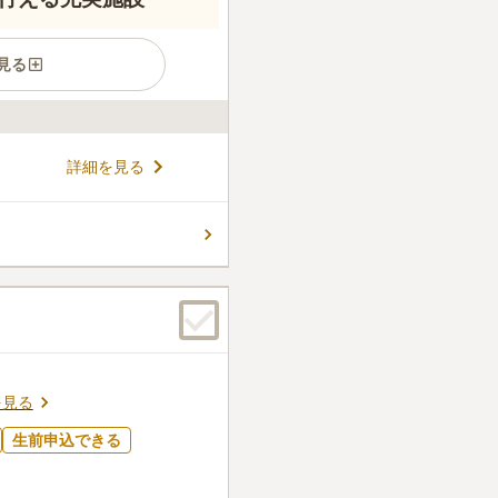
見る
はじめとする駅から車でのア
詳細を見る
平坦地となっており、高齢の
できます。また、霊園の周り
安らかにしてくれます。管理
コメントの続きを読む
、葬儀場や会食室など設備が
十分です。お盆やお彼岸など
の送迎バスもあるため、遠方
0
件
ょう。お墓は、宗教不問で
んが、霊園にお花や、お線香
に行くこともできます。ま
備しており、便利だと思いま
を見る
口コミの続きを読む
生前申込できる