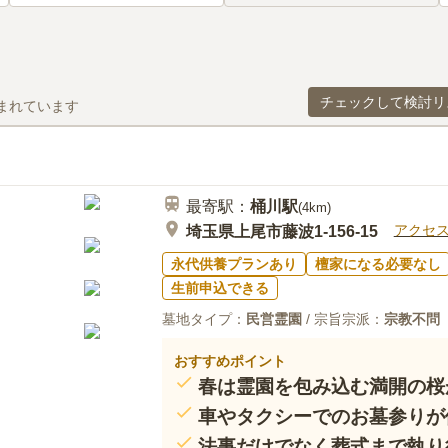
チェックして検討リ
まれています
最寄駅：
桶川
駅
(
4km
)
アクセ
埼玉県上尾市藤波1-156-15
永代供養プランあり
檀家になる必要なし
生前申込できる
墓地タイプ：
民営霊園
/ 宗旨宗派：
宗教不問
おすすめポイント
春は霊園を包み込む満開の桜
車やタクシーでのお墓参りが
法事だけでなく葬式まで執り