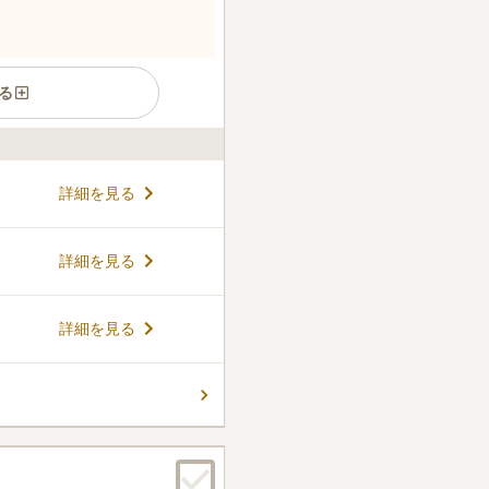
る
な民営墓地です。適度に苑内
詳細を見る
してくれる空間を演出してい
当たりが良く、明るさが感じ
コメントの続きを読む
詳細を見る
らお参りすることができる環
仕様です。水はけがよく滑りに
も安心してお参りすることが
詳細を見る
販売しています。近所に食事を
口コミの続きを読む