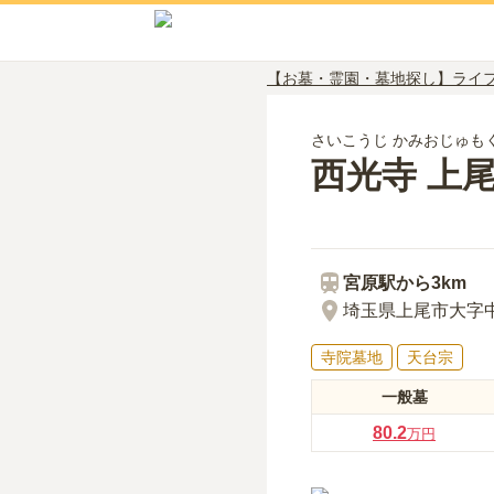
【お墓・霊園・墓地探し】ライ
さいこうじ かみおじゅも
西光寺 上
宮原
駅から
3km
埼玉県上尾市大字中
寺院墓地
天台宗
一般墓
80.2
万円