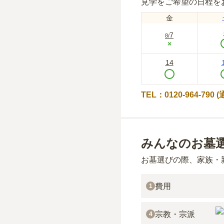
見学をご希望の日程を
金
7
8
/
×
14
TEL：0120-964-790
みんなのお墓
お墓選びの際、家族・
費用
1
宗教・宗派
4