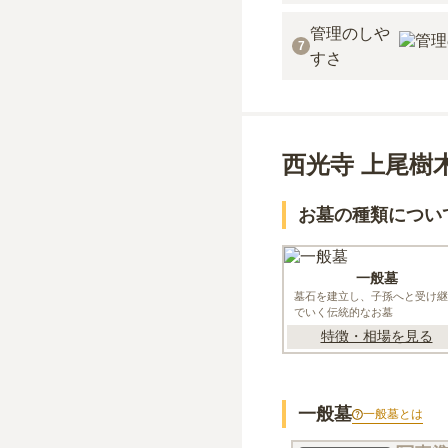
管理のしや
7
すさ
西光寺 上尾樹
お墓の種類につい
一般墓
墓石を建立し、子孫へと受け継
でいく伝統的なお墓
特徴・相場を見る
一般墓
一般墓
とは