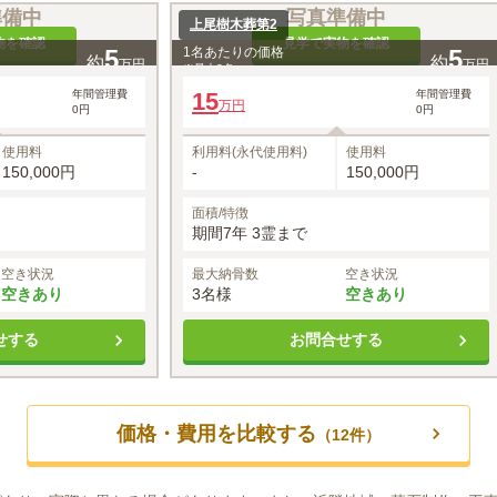
準備中
写真準備中
上尾樹木葬第2
物を確認
見学で実物を確認
5
1名あたりの価格
5
約
約
万円
万円
※最大
3
名
年間管理費
15
年間管理費
万円
0円
0円
使用料
利用料(永代使用料)
使用料
150,000円
-
150,000円
面積/特徴
期間7年 3霊まで
空き状況
最大納骨数
空き状況
空きあり
3名様
空きあり
せする
お問合せする
価格・費用を比較する
（
12
件）