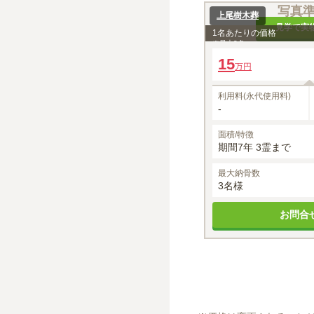
写真
上尾樹木葬
見学で実
1名あたりの価格
※最大
3
名
15
万円
利用料(永代使用料)
-
面積/特徴
期間7年 3霊まで
最大納骨数
3名様
お問合