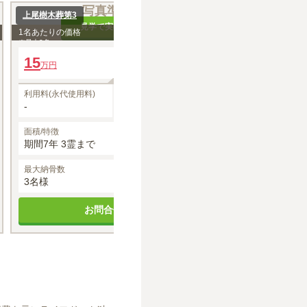
写真準備中
写
上尾樹木葬第3
上尾樹木葬
見学で実物を確認
見
1名あたりの価格
5
1名あたりの価格
約
万円
※最大
3
名
※最大
3
名
15
年間管理費
24
万円
万円
0円
利用料(永代使用料)
使用料
利用料(永代使用料
-
150,000円
-
面積/特徴
面積/特徴
期間7年 3霊まで
期間15年 3霊ま
最大納骨数
空き状況
最大納骨数
3名様
空きあり
3名様
お問合せする
お