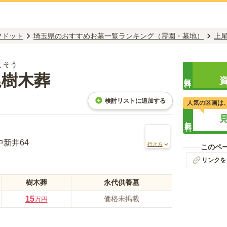
フドット
埼玉県のおすすめお墓一覧ランキング（霊園・墓地）
上
くそう
尾樹木葬
無料
検討リストに追加する
人気の区画は
無料
新井64
行き方
このペ
リンクを
樹木葬
永代供養墓
15
価格未掲載
万円