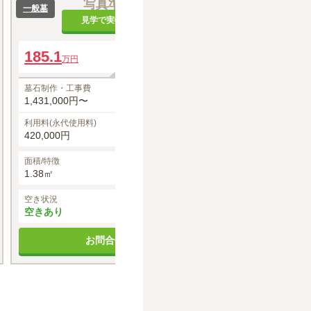
写真準備中
一般墓
見学で実物を確認
185.1
年間管理費
万円
3,000円（税込）
墓石制作・工事費
1,431,000円〜
利用料(永代使用料)
420,000円
面積/特徴
1.38㎡
空き状況
空きあり
お問合せする