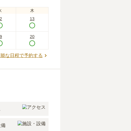
水
木
2
13
9
20
可能な日程で予約する
ス
設備