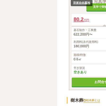
写真
宗派自由墓地
見学で実
80.2
万円
墓石制作・工事費
622,200円〜
利用料(永代使用料)
180,000円
面積/特徴
0.6㎡
空き状況
空きあり
お問合
樹木葬
樹木葬
とは