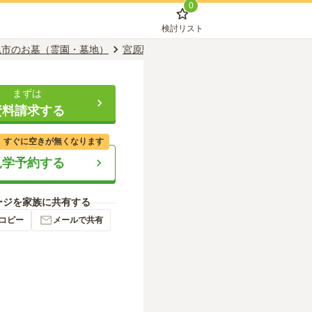
0
検討リスト
尾市のお墓（霊園・墓地）
宮原駅のお墓（霊園・墓地）
西光寺 上
まずは
資料請求する
、すぐに空きが無くなります
見学予約する
ージを家族に共有する
コピー
メールで共有