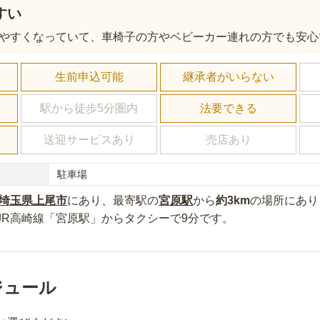
すい
やすくなっていて、車椅子の方やベビーカー連れの方でも安心
し
生前申込可能
継承者がいらない
駅から徒歩5分圏内
法要できる
送迎サービスあり
売店あり
駐車場
埼玉県
上尾市
にあり
、最寄駅の
宮原
駅
から
約
3km
の場所にあり
JR高崎線「宮原駅」からタクシーで9分
です。
ジュール