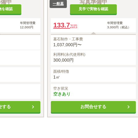
準備中
写真準備中
一般墓
物を確認
見学で実物を確認
年間管理費
133.7
年間管理費
万円
12,000円
3,000円（税込）
墓石制作・工事費
1,037,000円〜
利用料(永代使用料)
300,000円
面積/特徴
1㎡
空き状況
空きあり
せする
お問合せする