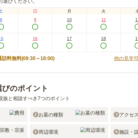
お選びください。
土
日
月
火
8
9
10
11
1
15
16
17
18
1
 (通話料無料|
09:30～18:00
)
他の見学
選びのポイント
親族と相談すべき7つのポイント
お墓の種類
アクセ
2
3
周辺環境
施設・
5
6