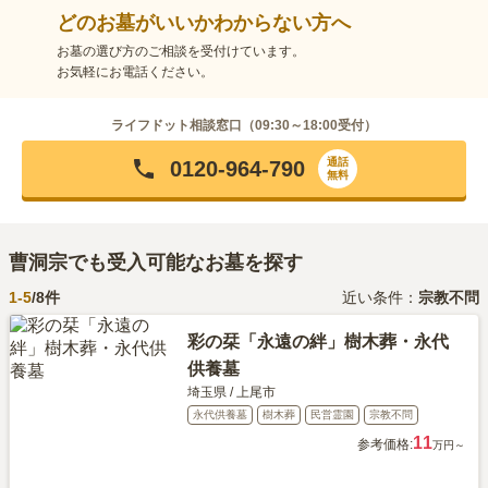
どのお墓がいいかわからない方へ
お墓の選び方のご相談を受付けています。
お気軽にお電話ください。
ライフドット相談窓口（
09:30～18:00
受付）
通話
0120-964-790
無料
曹洞宗でも受入可能なお墓を探す
1-
5
/
8
件
近い条件：
宗教不問
彩の栞「永遠の絆」樹木葬・永代
供養墓
埼玉県
/
上尾市
永代供養墓
樹木葬
民営霊園
宗教不問
11
参考価格:
万円～