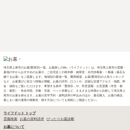
埼玉県上尾市のお墓(曹洞宗)一覧。お墓探しのlife.（ライフドット）は、埼玉県上尾市の霊園・
墓地の中からおすすめのお墓や、ご自宅近くの樹木葬・納骨堂・永代供養墓・一般墓（墓石を
建てるお墓）をご提案します。地域別の墓地一覧、費用相場、お墓(曹洞宗)の人気ランキング
など、お墓選びに役立つ情報が満載。お墓の評判・口コミや、詳細な交通アクセス・地図、料
金・値段もご覧いただけます。希望する条件「曹洞宗」や、民営霊園・公営霊園（市営・都
立・都営）・有名寺院、宗教・宗派、ペット供養など、さまざまな特徴から比較して埼玉県上
尾市のお墓を探せます。お墓の見学予約・資料請求の申込みのほか、墓石購入、お墓の移設、
墓じまい後の遺骨の移動先・移す方法についても気軽にご相談ください。
ライフドット トップ
霊園検索
お墓の資料請求
ぴったりお墓診断
お墓について