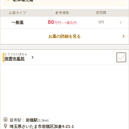
お墓タイプ
参考価格
管理費
80
一般墓
0円
万円～
+墓石代
お墓の詳細を見る
とううんじぼえん
洞雲寺墓苑
最寄駅：
岩槻
駅
(
1.2km
)
埼玉県さいたま市岩槻区加倉4-21-1