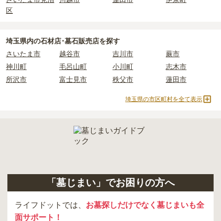
・
納骨式の費用
：お墓に遺骨を納める儀式のための費用。僧侶に渡
区
すお布施、会食などの費用がかかります。
・
年間管理費
：お墓の管理費。契約後、毎年発生するケースがあり
ます。
埼玉県
内の石材店･墓石販売店を探す
さいたま市
越谷市
吉川市
蕨市
正確な費用は、区画や石材の選び方によって大きく変わるため、見
神川町
毛呂山町
小川町
志木市
積もりを取るまで確定しません。
所沢市
富士見市
秩父市
蓮田市
現地見学では、担当者に「提示金額以外にかかる費用はないか」を
必ず確認することをおすすめします。
埼玉県の市区町村を全て表示
現地への見学が難しい場合は、資料請求でも各霊園の詳しい料金案
内を取り寄せることができます。
「墓じまい」でお困りの方へ
ライフドットでは、
お墓探しだけでなく墓じまいも全
面サポート！