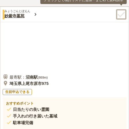
チェックして検討リストに追加・まとめて資料請求
みょうごんじぼえん
妙厳寺墓苑
最寄駅：
沼南
駅
(
869m
)
埼玉県上尾市原市975
生前申込できる
おすすめポイント
日当たりの良い霊園
手入れの行き届いた墓域
駐車場完備