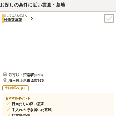
お探しの条件に近い霊園・墓地
みょうごんじぼえん
妙厳寺墓苑
最寄駅：
沼南
駅
(
869m
)
埼玉県上尾市原市975
生前申込できる
おすすめポイント
日当たりの良い霊園
手入れの行き届いた墓域
駐車場完備