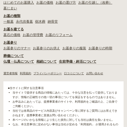
はじめてのお墓購入
お墓の価格
お墓の選び方
お墓の引越し（改葬）
墓じまい
お墓の種類
一般墓
永代供養墓
樹木葬
納骨堂
お墓を建てる
墓石の価格
お墓の管理費
お墓のリフォーム
お墓参り
お墓参りのマナー
お墓参りのお供え
お墓参りの服装
お墓参りの時期
葬儀について
仏壇・仏具について
相続について
生前準備・終活について
運営者情報
利用規約
プライバシーポリシー
口コミについて
お問い合わせ
■当サイトに関する注意事項
当サイトで提供する商品の情報にあたっては、十分な注意を払って提供しておりま
すが、情報の正確性その他一切の事項についてを保証をするものではありません。
お申込みにあたっては、提携事業者のサイトや、利用規約をご確認の上、ご自身で
ご判断ください。
当社では各商品のサービス内容及びキャンペーン等に関するご質問にはお答えでき
かねます。提携事業者に直接お問い合わせください。
本ページのいかなる情報により生じた損失に対しても当社は責任を負いません。
なお、本注意事項に定めがない事項は当社が定める「利用規約」 が適用されるもの