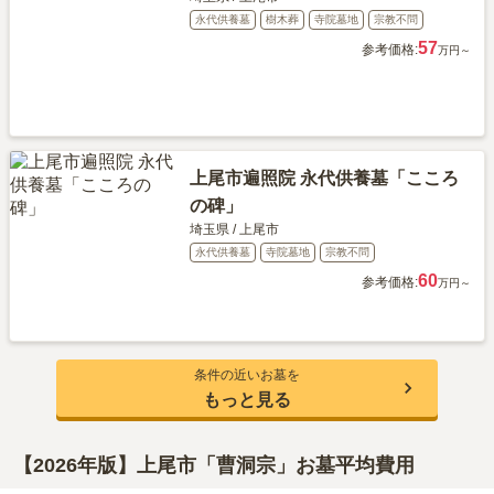
永代供養墓
樹木葬
寺院墓地
宗教不問
57
参考価格:
万円～
上尾市遍照院 永代供養墓「こころ
の碑」
埼玉県
/
上尾市
永代供養墓
寺院墓地
宗教不問
60
参考価格:
万円～
条件の近いお墓を
もっと見る
【2026年版】上尾市「曹洞宗」お墓平均費用