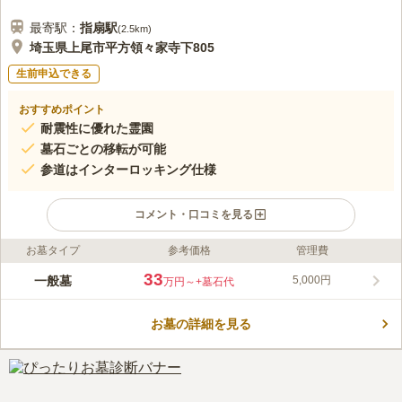
最寄駅：
指扇
駅
(
2.5km
)
埼玉県上尾市平方領々家寺下805
生前申込できる
おすすめポイント
耐震性に優れた霊園
墓石ごとの移転が可能
参道はインターロッキング仕様
コメント・口コミを見る
お墓タイプ
参考価格
管理費
ライフドット編集部のコメント
周囲はのどかで落ち着いた雰囲気のある、自然災害の地震に備え
33
一般墓
5,000円
万円～
+墓石代
た全国初の耐震性に優れた霊園です。 室町時代である1496年
（明応5年）に創建された寺である昌福寺が管理する霊園です。
お墓の詳細を見る
埼玉有数の古刹に管理されているという安心を感じられる環境で
コメントの続きを読む
す。 境内や霊園には季節の移ろいに合わせて楽しめる多種多様
な花が木を植えられています。 宗教については曹洞宗となって
口コミ評価
います。過去にどのような宗教を信仰していたかという点につい
この霊園はまだ誰からも評価されていません。
ては不問です。昌福寺に檀家として入檀する必要があります。