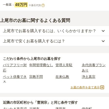
49万円
一般墓：
※墓石代別
?
上尾市のお墓に関するよくある質問
上尾市でお墓を購入するには、いくらかかりますか？
上尾市で安くお墓を購入するには？
上尾市
での購入費用の目安は、
一般墓が約220万円、樹木葬が約54
万円、納骨堂が約176万円、永代供養墓が約80万円
です。
上尾市
で一番安価な
お墓
は、
ほたるの里聖地霊苑
の
一般墓
で、
9万
一般墓を建てる場合は、「永代使用料（土地代）」と「墓石代」の
円
(墓石代別)
からお求めいただけます。
2つが主な費用となります。
こだわり条件から
上尾市
のお墓を探す
一般的に最も費用を抑えられるのは、他の方のご遺骨と一緒に埋葬
上尾市
の一般墓の永代使用料の平均は
53万円
で、墓石代は
埼玉県の
バリアフリー対
年間管理費なし
管理人常駐
永代供養プラン
する
「合祀墓（ごうしぼ）」
と呼ばれるタイプです。個別のお墓に
平均
166.9万円
です。いずれも区画の広さや墓石の大きさ・素材に
応
あり
比べて省スペースで管理の手間がかからないため、費用が安く設定
よって変わります。
ペット供養でき
宗教不問
在来仏教
浄土真宗
されています。
樹木葬・納骨堂・永代供養墓は、基本的に墓石代がかからず、永代
る
価格の目安は、1名あたり5万円〜30万円程度です。
使用料のみかかります。
お墓の条件を全て表示
曹洞宗
真言宗
浄土宗
臨済宗
上尾市
で安価なお墓を探したい場合は、
価格の安い順
で並び替えて
天台宗
樹木葬
納骨堂
永代供養墓
なお、お墓によっては以下の費用が別途かかる場合があります。
お墓を探すのがおすすめです。
・
開眼法要の費用
：お墓を新しく建てた際に行う儀式のための費
民営霊園
寺院墓地
1人用区画あり
2人用区画あり
近隣の市区町村から
「曹洞宗」と
同じ条件で探す
用。僧侶に渡すお布施がかかります。
3人用区画あり
さいたま市見沼
川越市
蓮田市
伊奈町