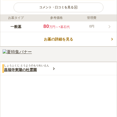
コメント・口コミを見る
お墓タイプ
参考価格
管理費
ライフドット編集部のコメント
上尾市でも有数の古い歴史を持つ霊苑は、周囲も緑が豊富で、抜
80
一般墓
0円
万円～
+墓石代
群な環境の中、お参りできる寺院墓地です。 上尾市の中でも古
い歴史をもった寺院のひとつである妙厳寺が管理をしている霊園
お墓の詳細を見る
です。周りには高い建物がありません。風通しの良さと開放感を
コメントの続きを読む
味わうことができます。 霊園の周りには周りにはさいたま水上
公園や上尾運動公園などがあります。お参りに来ながら行楽もで
口コミ評価
きるような、自然あふれる環境です。 宗教については曹洞宗と
この霊園はまだ誰からも評価されていません。
なっています。
しょうふくじ とうようのもりれいえん
昌福寺東陽の杜霊園