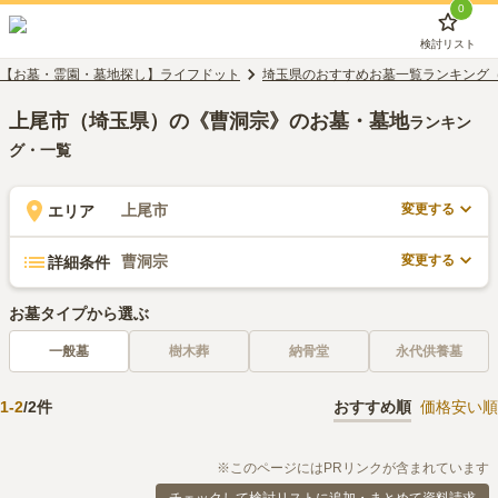
0
検討リスト
【お墓・霊園・墓地探し】ライフドット
埼玉県のおすすめお墓一覧ランキング
上尾市（埼玉県）の《曹洞宗》のお墓・墓地
ランキン
グ・一覧
変更する
上尾市
エリア
変更する
曹洞宗
詳細条件
お墓タイプから選ぶ
一般墓
樹木葬
納骨堂
永代供養墓
1
-
2
/
2
件
おすすめ順
価格安い順
※このページにはPRリンクが含まれています