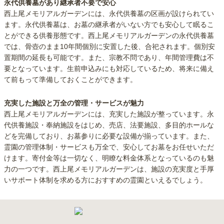
永代供養墓があり継承者不要で安心
西上尾メモリアルガーデンには、永代供養墓の区画が設けられてい
ます。永代供養墓は、お墓の継承者がいない方でも安心して眠るこ
とができる供養形態です。西上尾メモリアルガーデンの永代供養墓
では、骨壺のまま10年間個別に安置した後、合祀されます。個別安
置期間の延長も可能です。また、宗教不問であり、年間管理費は不
要となっています。生前申込みにも対応しているため、将来に備え
て前もって準備しておくことができます。
充実した施設と万全の管理・サービスが魅力
西上尾メモリアルガーデンには、充実した施設が整っています。永
代供養施設・奉納施設をはじめ、売店、法要施設、多目的ホールな
どを完備しており、お墓参りに必要な設備が揃っています。また、
霊園の管理体制・サービスも万全で、安心してお墓をお任せいただ
けます。寄付金等は一切なく、明瞭な料金体系となっているのも魅
力の一つです。西上尾メモリアルガーデンは、施設の充実度と手厚
いサポート体制を求める方におすすめの霊園といえるでしょう。