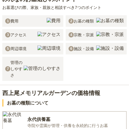
お墓選びの際、家族・親族と相談すべき7つのポイント
費用
お墓の種類
1
2
アクセス
宗教・宗派
3
4
周辺環境
施設・設備
5
6
管理の
しやす
7
さ
西上尾メモリアルガーデンの価格情報
お墓の種類について
永代供養墓
寺院や霊園が管理・供養を永続的に行うお墓