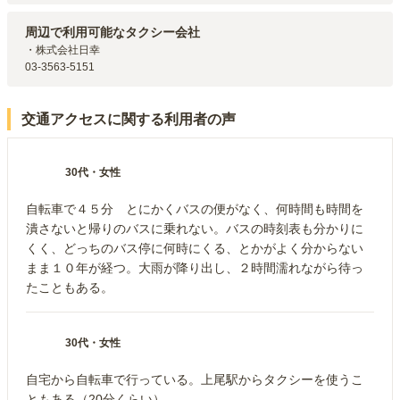
JR高崎線
北上尾
駅（
5.8km
）
JR高崎線
上尾
駅（
5.8km
）
周辺で利用可能なタクシー会社
JR高崎線
桶川
駅（
7.4km
）
・株式会社日幸

03-3563-5151
交通アクセスに関する利用者の声
30代
・
女性
自転車で４５分 とにかくバスの便がなく、何時間も時間を
潰さないと帰りのバスに乗れない。バスの時刻表も分かりに
くく、どっちのバス停に何時にくる、とかがよく分からない
まま１０年が経つ。大雨が降り出し、２時間濡れながら待っ
たこともある。
30代
・
女性
自宅から自転車で行っている。上尾駅からタクシーを使うこ
ともある（20分くらい）。