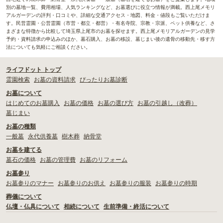
別の墓地一覧、費用相場、人気ランキングなど、お墓選びに役立つ情報が満載。西上尾メモリ
アルガーデンの評判・口コミや、詳細な交通アクセス・地図、料金・値段もご覧いただけま
す。民営霊園・公営霊園（市営・都立・都営）・有名寺院、宗教・宗派、ペット供養など、さ
まざまな特徴から比較して埼玉県上尾市のお墓を探せます。西上尾メモリアルガーデンの見学
予約・資料請求の申込みのほか、墓石購入、お墓の移設、墓じまい後の遺骨の移動先・移す方
法についても気軽にご相談ください。
ライフドット トップ
霊園検索
お墓の資料請求
ぴったりお墓診断
お墓について
はじめてのお墓購入
お墓の価格
お墓の選び方
お墓の引越し（改葬）
墓じまい
お墓の種類
一般墓
永代供養墓
樹木葬
納骨堂
お墓を建てる
墓石の価格
お墓の管理費
お墓のリフォーム
お墓参り
お墓参りのマナー
お墓参りのお供え
お墓参りの服装
お墓参りの時期
葬儀について
仏壇・仏具について
相続について
生前準備・終活について