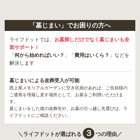
「墓じまい」でお困りの方へ
ライフドットでは、
お墓探しだけでなく墓じまいも全
面サポート！
「
何から始めればいい？
」「
費用はいくら？
」などを
解決します
墓じまいによる改葬受入が可能
西上尾メモリアルガーデン
に空き区画があれば、ご先祖様の
ご遺骨を埋蔵し直す場所として、お墓をご利用いただけま
す。
墓じまいをした後の改葬先や、お墓の引っ越し先選びは、ラ
イフドットにご相談ください。
３
＼ライフドットが選ばれる
つの理由／