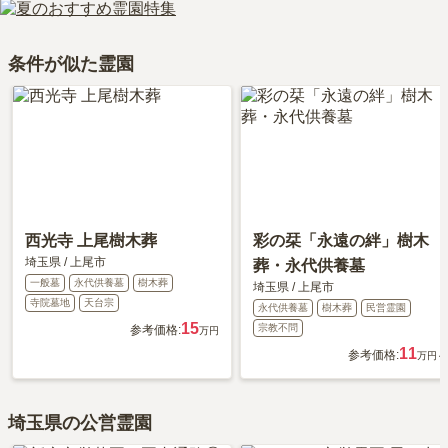
が多いので、榎本牧場で花を売っている時もある。法事が出来るよ
費用は、約35万円からとなっております。
うな飲食店は車で7～8分の所ぐらいしかない。」といったお声をい
西上尾メモリアルガーデンがある埼玉県の永代供養墓の相場価格
条件が似た霊園
ただいております。
は、約65万円です。
永代供養について詳しく知りたい方は『
永代供養墓をわかりやすく
解説！
』をご覧ください。
西光寺 上尾樹木葬
彩の栞「永遠の絆」樹木
埼玉県
/
上尾市
葬・永代供養墓
一般墓
永代供養墓
樹木葬
埼玉県
/
上尾市
寺院墓地
天台宗
永代供養墓
樹木葬
民営霊園
15
宗教不問
参考価格:
万円
11
参考価格:
万円～
埼玉県の公営霊園