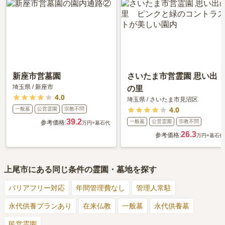
新座市営墓園
さいたま市営霊園 思い出
埼玉県
/
新座市
の里
4.0
埼玉県
/
さいたま市見沼区
一般墓
公営霊園
宗教不問
4.0
39.2
一般墓
公営霊園
宗教不問
参考価格:
万円
+墓石代
26.3
参考価格:
万円
+墓石代
上尾市
にある同じ条件の霊園・墓地を探す
バリアフリー対応
年間管理費なし
管理人常駐
永代供養プランあり
在来仏教
一般墓
永代供養墓
民営霊園