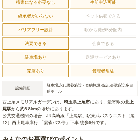
檀家になる必要なし
生前申込可能
継承者がいらない
ペット供養できる
バリアフリー設計
駅から徒歩5分圏内
法要できる
会食できる
駐車場あり
送迎サービスあり
売店あり
管理者常駐
駐車場,永代供養施設・奉納施設,売店,法要施設,多目
設備詳細
的ホール
西上尾メモリアルガーデン
は、
埼玉県
上尾市
にあり
、最寄駅の
北上
尾
駅
から
約
5.8km
の場所にあり
ます。
公共交通機関の場合
、JR高崎線「上尾駅」駅東武バスウエスト［尾
12］西上尾車庫行 「雲雀バス停」下車 徒歩6分
です。
みんなのお墓選びのポイント