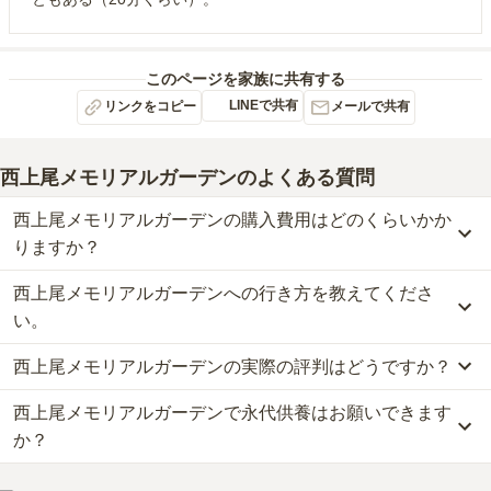
このページを家族に共有する
LINEで共有
リンクをコピー
メールで共有
西上尾メモリアルガーデン
のよくある質問
西上尾メモリアルガーデンの購入費用はどのくらいかか
りますか？
西上尾メモリアルガーデンへの行き方を教えてくださ
西上尾メモリアルガーデンでは、永代供養墓が約35万円からお求め
いただけます。
い。
なお、西上尾メモリアルガーデンがある埼玉県の相場は、永代供養
西上尾メモリアルガーデンの実際の評判はどうですか？
墓が約65万円です。
公共交通機関の場合、JR高崎線「上尾駅」駅東武バスウエスト［尾
お墓は、価格が高いものがよい、安いものが悪い、という訳ではあ
12］西上尾車庫行 「雲雀バス停」下車 徒歩6分です。
西上尾メモリアルガーデンで永代供養はお願いできます
当サイトに寄せられた総合評価は、4.2点です。特に管理状況が高
りません。大切なのは、ご家族が心から納得し、安心してお参りで
詳しいルートや地図は、本ページの「地図・交通アクセス」欄をご
く評価されています。
きる場所を選ぶことです。
か？
確認ください。
利用者様からは「霊園は荒川沿いにあるので、周りにはほぼ何もな
い。近くに榎本牧場があり、ジェラートが売っている。周りに霊園
はい、西上尾メモリアルガーデンは永代供養に対応しています。