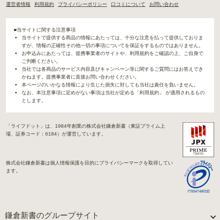
運営者情報
利用規約
プライバシーポリシー
口コミについて
お問い合わせ
■当サイトに関する注意事項
当サイトで提供する商品の情報にあたっては、十分な注意を払って提供しておりま
すが、情報の正確性その他一切の事項についてを保証をするものではありません。
お申込みにあたっては、提携事業者のサイトや、利用規約をご確認の上、ご自身で
ご判断ください。
当社では各商品のサービス内容及びキャンペーン等に関するご質問にはお答えでき
かねます。提携事業者に直接お問い合わせください。
本ページのいかなる情報により生じた損失に対しても当社は責任を負いません。
なお、本注意事項に定めがない事項は当社が定める「利用規約」 が適用されるもの
とします。
「ライフドット」は、1984年創業の株式会社鎌倉新書（東証プライム上
場、証券コード：6184）が運営しています。
株式会社鎌倉新書は個人情報保護を目的にプライバシーマークを取得してい
ます。
鎌倉新書のグループサイト