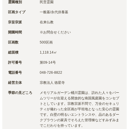
霊園種別
民営霊園
区画タイプ
一般墓/永代供養墓
宗旨宗派
在来仏教
開園時間
※お問合せください
区画数
500区画
総面積
1,118.14㎡
許可番号
第09-14号
電話番号
048-726-8822
経営主体
宗教法人 徳星寺
季節の見どころ
メモリアルガーデン桶川霊園は、訪れた人々をパー
ムツリーが出迎える開放的な南国風庭園をコンセプ
トとしています。宗教宗派不問で、万全のセキュリ
ティが備わった全区画が平坦地となった安心の霊園
です。白壁の明るいエントランスや、品のあるダー
クブラウンの家具でそろえた管理棟などすみずみま
でこだわりを持っています。