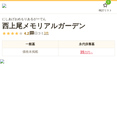
0
検討リスト
にしあげおめもりあるがーでん
西上尾メモリアルガーデン
4.2
口コミ
3
件
一般墓
永代供養墓
価格未掲載
35
万円～