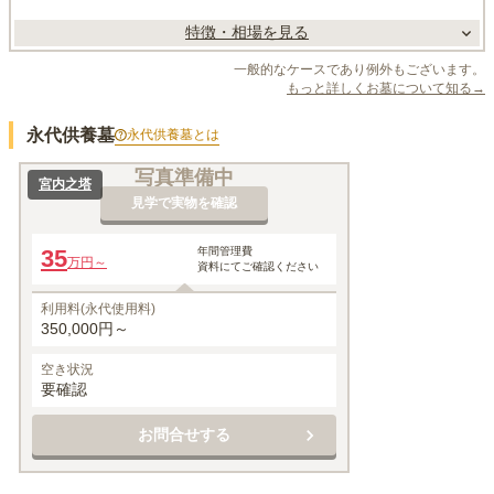
特徴・相場を見る
一般的なケースであり例外もございます。
もっと詳しくお墓について知る→
永代供養墓
永代供養墓
とは
写真準備中
宮内之塔
見学で実物を確認
35
年間管理費
万円～
資料にてご確認ください
利用料(永代使用料)
350,000円～
空き状況
要確認
お問合せする