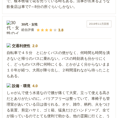
で、榎本牧場で花を売っている時もある。法事が出来るような
飲食店は車で7～8分の所ぐらいしかない。
2019年11月
回答
30代
・
女性
3.8
総合評価
交通利便性
2.0
自転車で４５分 とにかくバスの便がなく、何時間も時間を潰
さないと帰りのバスに乗れない。バスの時刻表も分かりにく
く、どっちのバス停に何時にくる、とかがよく分からないまま
１０年が経つ。大雨が降り出し、２時間濡れながら待ったこと
もある。
設備・環境
4.0
しゃがんで使う水道なので腰が痛くて大変。立って使える高さ
だとありがたいのに。バリアフリーは整っていて、車椅子も管
理室があいている日は借りれる。オケ、雑巾、柄杓、火をつけ
る装置、剪定ハサミ、ゴミ箱、猛臭だけどハンドソープ、全て
が揃っているのでとても便利で助かる。他の霊園に行くと、う