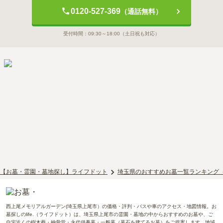
0120-527-369
（通話無料）
受付時間：
09:30～18:00
（土日祝も対応）
【お墓・霊園・墓地探し】ライフドット
埼玉県のおすすめお墓一覧ランキング
西上尾メモリアルガーデン(埼玉県上尾市）の価格・評判・バスや車のアクセス・地図情報。お
墓探しのlife.（ライフドット）は、埼玉県上尾市の霊園・墓地の中からおすすめのお墓や、ご
自宅近くの樹木葬・納骨堂・永代供養墓・一般墓（墓石を建てるお墓）をご提案します。地域