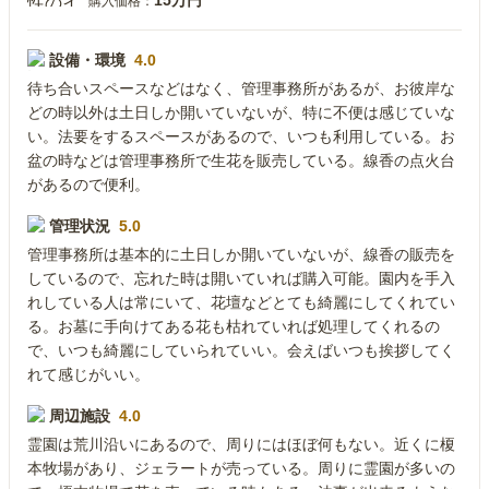
15万円
購入価格：
設備・環境
4.0
待ち合いスペースなどはなく、管理事務所があるが、お彼岸な
どの時以外は土日しか開いていないが、特に不便は感じていな
い。法要をするスペースがあるので、いつも利用している。お
盆の時などは管理事務所で生花を販売している。線香の点火台
があるので便利。
管理状況
5.0
管理事務所は基本的に土日しか開いていないが、線香の販売を
しているので、忘れた時は開いていれば購入可能。園内を手入
れしている人は常にいて、花壇などとても綺麗にしてくれてい
る。お墓に手向けてある花も枯れていれば処理してくれるの
で、いつも綺麗にしていられていい。会えばいつも挨拶してく
れて感じがいい。
周辺施設
4.0
霊園は荒川沿いにあるので、周りにはほぼ何もない。近くに榎
本牧場があり、ジェラートが売っている。周りに霊園が多いの