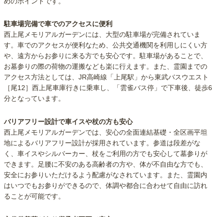
めのポイントです。
駐車場完備で車でのアクセスに便利
西上尾メモリアルガーデンには、大型の駐車場が完備されていま
す。車でのアクセスが便利なため、公共交通機関を利用しにくい方
や、遠方からお参りに来る方でも安心です。駐車場があることで、
お墓参りの際の荷物の運搬なども楽に行えます。また、霊園までの
アクセス方法としては、JR高崎線「上尾駅」から東武バスウエスト
［尾12］西上尾車庫行きに乗車し、「雲雀バス停」で下車後、徒歩6
分となっています。
バリアフリー設計で車イスや杖の方も安心
西上尾メモリアルガーデンでは、安心の全面連結基礎・全区画平坦
地によるバリアフリー設計が採用されています。参道は段差がな
く、車イスやシルバーカー、杖をご利用の方でも安心して墓参りが
できます。足腰に不安のある高齢者の方や、体が不自由な方でも、
安全にお参りいただけるよう配慮がなされています。また、霊園内
はいつでもお参りができるので、体調や都合に合わせて自由に訪れ
ることが可能です。