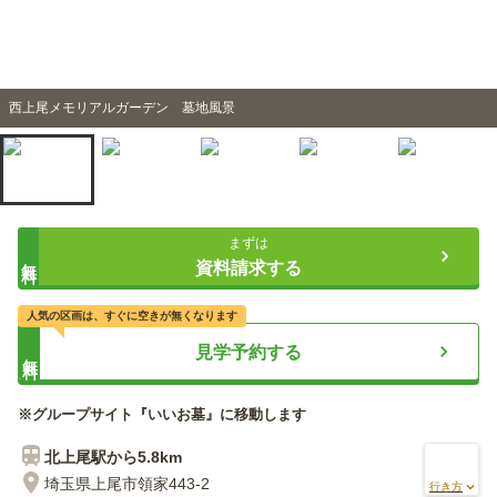
西上尾メモリアルガーデン 墓地風景
まずは
無料
資料請求する
人気の区画は、すぐに空きが無くなります
見学予約する
無料
※グループサイト『いいお墓』に移動します
北上尾
駅から
5.8km
埼玉県上尾市領家443-2
行き方