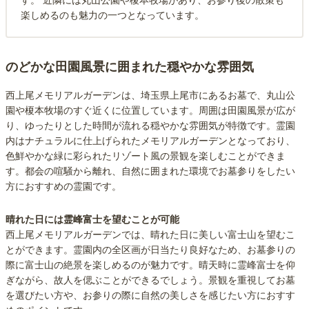
す。 近隣には丸山公園や榎本牧場があり、お参り後の散策も
楽しめるのも魅力の一つとなっています。
のどかな田園風景に囲まれた穏やかな雰囲気
西上尾メモリアルガーデンは、埼玉県上尾市にあるお墓で、丸山公
園や榎本牧場のすぐ近くに位置しています。周囲は田園風景が広が
り、ゆったりとした時間が流れる穏やかな雰囲気が特徴です。霊園
内はナチュラルに仕上げられたメモリアルガーデンとなっており、
色鮮やかな緑に彩られたリゾート風の景観を楽しむことができま
す。都会の喧騒から離れ、自然に囲まれた環境でお墓参りをしたい
方におすすめの霊園です。
晴れた日には霊峰富士を望むことが可能
西上尾メモリアルガーデンでは、晴れた日に美しい富士山を望むこ
とができます。霊園内の全区画が日当たり良好なため、お墓参りの
際に富士山の絶景を楽しめるのが魅力です。晴天時に霊峰富士を仰
ぎながら、故人を偲ぶことができるでしょう。景観を重視してお墓
を選びたい方や、お参りの際に自然の美しさを感じたい方におすす