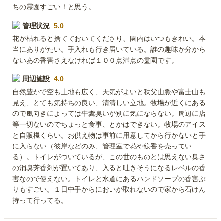
ちの霊園すごい！と思う。
管理状況
5.0
花が枯れると捨てておいてくださり、園内はいつもきれい。本
当にありがたい。手入れも行き届いている。誰の趣味か分から
ないあの香害さえなければ１００点満点の霊園です。
周辺施設
4.0
自然豊かで空も土地も広く、天気がよいと秩父山脈や富士山も
見え、とても気持ちの良い、清清しい立地。牧場が近くにある
ので風向きによっては牛糞臭いが別に気にならない。周辺に店
等一切ないのでちょっと食事、とかはできない。牧場のアイス
と自販機くらい。お供え物は事前に用意してから行かないと手
に入らない（彼岸などのみ、管理室で花や線香を売ってい
る）。トイレがついているが、この世のものとは思えない臭さ
の消臭芳香剤が置いてあり、入ると吐きそうになるレベルの香
害なので使えない。トイレと水道にあるハンドソープの香害ぶ
りもすごい。１日中手からにおいが取れないので家から石けん
持って行ってる。