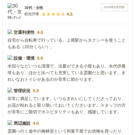
2018年9月
回答
30代
・
女性
4.5
総合評価
交通利便性
4.0
自宅から自転車で行っている。上尾駅からタクシーを使うこと
もある（20分くらい）。
設備・環境
5.0
水回りなどいつも清潔で、法要ができる小屋もあり、永代供養
塔もあり、ほかと比べても充実している霊園だと思います。き
れいなおトイレがあるのが非常に助かります。
管理状況
5.0
非常に満足しています。いつもきれいにしてくださっており、
お花が枯れると取り除いておいてくださいます。スタッフの方
が非常にご親切でホスピタリティもあり、感謝しています。
周辺施設
4.0
霊園へ行く途中の梅林堂という和菓子屋でお供物を買ったり、