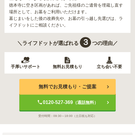
徳本寺
に空き区画があれば、ご先祖様のご遺骨を埋蔵し直す
場所として、お墓をご利用いただけます。
墓じまいをした後の改葬先や、お墓の引っ越し先選びは、ラ
イフドットにご相談ください。
３
＼ライフドットが選ばれる
つの理由／
手厚いサポート
無料お見積もり
立ち会い不要
無料でお見積もり・ご提案
0120-527-369
（通話無料）
受付時間：
09:30～18:00
（土日祝も対応）