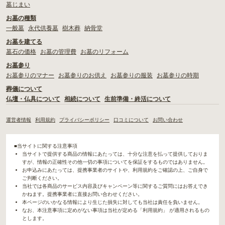
墓じまい
お墓の種類
一般墓
永代供養墓
樹木葬
納骨堂
お墓を建てる
墓石の価格
お墓の管理費
お墓のリフォーム
お墓参り
お墓参りのマナー
お墓参りのお供え
お墓参りの服装
お墓参りの時期
葬儀について
仏壇・仏具について
相続について
生前準備・終活について
運営者情報
利用規約
プライバシーポリシー
口コミについて
お問い合わせ
■当サイトに関する注意事項
当サイトで提供する商品の情報にあたっては、十分な注意を払って提供しておりま
すが、情報の正確性その他一切の事項についてを保証をするものではありません。
お申込みにあたっては、提携事業者のサイトや、利用規約をご確認の上、ご自身で
ご判断ください。
当社では各商品のサービス内容及びキャンペーン等に関するご質問にはお答えでき
かねます。提携事業者に直接お問い合わせください。
本ページのいかなる情報により生じた損失に対しても当社は責任を負いません。
なお、本注意事項に定めがない事項は当社が定める「利用規約」 が適用されるもの
とします。