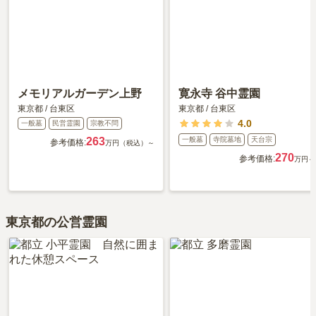
メモリアルガーデン上野
寛永寺 谷中霊園
東京都
/
台東区
東京都
/
台東区
4.0
一般墓
民営霊園
宗教不問
263
一般墓
寺院墓地
天台宗
参考価格:
万円（税込）～
270
参考価格:
万円～
東京都の公営霊園