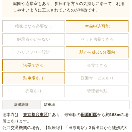
庭園や応接室もあり、参拝する方々の気持ちに沿って、利用
しやすいように工夫されているのが特徴です。
檀家になる必要なし
生前申込可能
継承者がいらない
ペット供養できる
バリアフリー設計
駅から徒歩5分圏内
法要できる
会食できる
駐車場あり
送迎サービスあり
売店あり
管理者常駐
設備詳細
駐車場
徳本寺
は、
東京都
台東区
にあり
、最寄駅の
田原町
駅
から
約
168m
の場
所にあり
ます。
公共交通機関の場合
、【銀座線】「田原町駅」3番出口から徒歩約3