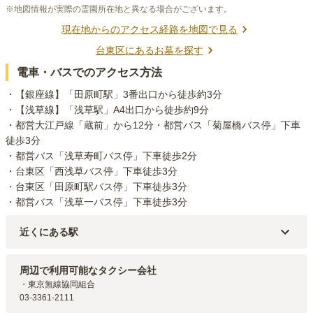
※地図情報が実際の霊園所在地と異なる場合がございます。
現在地からのアクセス経路を地図で見る
台東区
にあるお墓を探す
電車・バスでのアクセス方法
・【銀座線】「田原町駅」3番出口から徒歩約3分

・【浅草線】「浅草駅」A4出口から徒歩約9分

・都営大江戸線「蔵前」から12分・都営バス「菊屋橋バス停」下車
徒歩3分

・都営バス「浅草寿町バス停」下車徒歩2分

・台東区「西浅草バス停」下車徒歩3分

・台東区「田原町駅バス停」下車徒歩3分

・都営バス「浅草一バス停」下車徒歩3分 
近くにある駅
東京メトロ銀座線
田原町
駅（
168m
）
東京メトロ銀座線
稲荷町
駅（
723m
）
周辺で利用可能なタクシー会社
東武伊勢崎線・東京メトロ銀座線・都営浅草線・つくばエクスプレス
・東京無線協同組合

浅草
駅（
760m
）
03-3361-2111
都営大江戸線・都営浅草線
蔵前
駅（
962m
）
都営大江戸線・つくばエクスプレス
新御徒町
駅（
1.2km
）