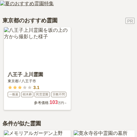
徳本寺の口コミはまだ投稿されておりません。
車の場合、首都6号向島線「向島インター」から車で約10分です。
りません。大切なのは、ご家族が心から納得し、安心してお参りで
口コミはあくまで一つの目安です。資料請求や現地見学を通して、
詳しいルートや地図は、本ページの「地図・交通アクセス」欄をご
きる場所を選ぶことです。
ご自身の目で雰囲気を確認してみることをおすすめします。
確認ください。
東京都のおすすめ霊園
八王子 上川霊園
東京都
/
八王子市
3.1
一般墓
樹木葬
民営霊園
宗教不問
103
参考価格:
万円～
条件が似た霊園