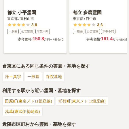
都立 小平霊園
都立 多磨霊園
東京都
/
東村山市
東京都
/
府中市
3.8
3.6
一般墓
公営霊園
宗教不問
一般墓
公営霊園
宗教不問
150.8
161.4
参考価格:
参考価格:
万円～
+墓石代
万円
+墓石代
台東区
にある同じ条件の霊園・墓地を探す
浄土真宗
一般墓
寺院墓地
利用する駅から近い霊園・墓地を探す
田原町(東京メトロ銀座線)
稲荷町(東京メトロ銀座線)
浅草(東武伊勢崎線)
近隣市区町村から霊園・墓地を探す