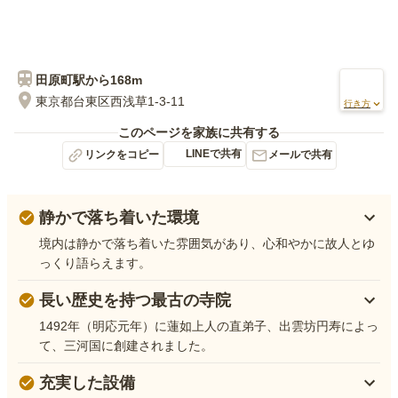
田原町
駅から
168m
東京都台東区西浅草1-3-11
行き方
このページを家族に共有する
LINEで共有
リンクをコピー
メールで共有
静かで落ち着いた環境
境内は静かで落ち着いた雰囲気があり、心和やかに故人とゆ
っくり語らえます。
長い歴史を持つ最古の寺院
1492年（明応元年）に蓮如上人の直弟子、出雲坊円寿によっ
て、三河国に創建されました。
充実した設備