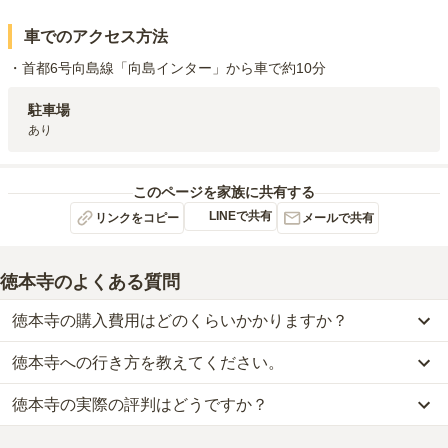
車でのアクセス方法
・首都6号向島線「向島インター」から車で約10分
駐車場
あり
このページを家族に共有する
LINEで共有
リンクをコピー
メールで共有
徳本寺
のよくある質問
徳本寺の購入費用はどのくらいかかりますか？
徳本寺への行き方を教えてください。
徳本寺では、一般墓が約300万円からお求めいただけます。
なお、徳本寺がある東京都の相場は、一般墓が約168万円（墓石代
徳本寺の実際の評判はどうですか？
公共交通機関の場合、【銀座線】「田原町駅」3番出口から徒歩約3
別途）です。
分です。
お墓は、価格が高いものがよい、安いものが悪い、という訳ではあ