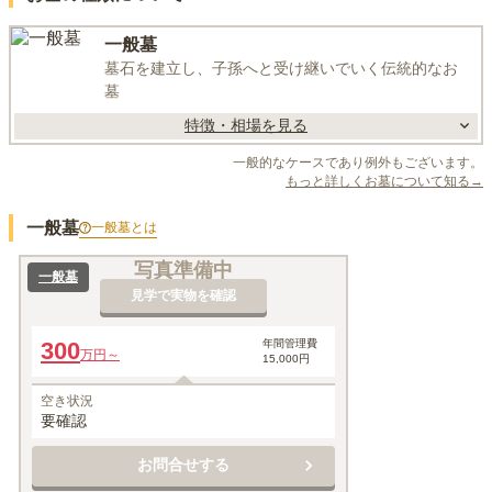
一般墓
墓石を建立し、子孫へと受け継いでいく伝統的なお
墓
特徴・相場を見る
一般的なケースであり例外もございます。
もっと詳しくお墓について知る→
一般墓
一般墓
とは
写真準備中
一般墓
見学で実物を確認
300
年間管理費
万円～
15,000円
空き状況
要確認
お問合せする