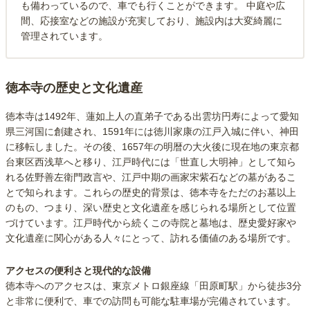
も備わっているので、車でも行くことができます。 中庭や広
間、応接室などの施設が充実しており、施設内は大変綺麗に
管理されています。
徳本寺の歴史と文化遺産
徳本寺は1492年、蓮如上人の直弟子である出雲坊円寿によって愛知
県三河国に創建され、1591年には徳川家康の江戸入城に伴い、神田
に移転しました。その後、1657年の明暦の大火後に現在地の東京都
台東区西浅草へと移り、江戸時代には「世直し大明神」として知ら
れる佐野善左衛門政言や、江戸中期の画家宋紫石などの墓があるこ
とで知られます。これらの歴史的背景は、徳本寺をただのお墓以上
のもの、つまり、深い歴史と文化遺産を感じられる場所として位置
づけています。江戸時代から続くこの寺院と墓地は、歴史愛好家や
文化遺産に関心がある人々にとって、訪れる価値のある場所です。
アクセスの便利さと現代的な設備
徳本寺へのアクセスは、東京メトロ銀座線「田原町駅」から徒歩3分
と非常に便利で、車での訪問も可能な駐車場が完備されています。