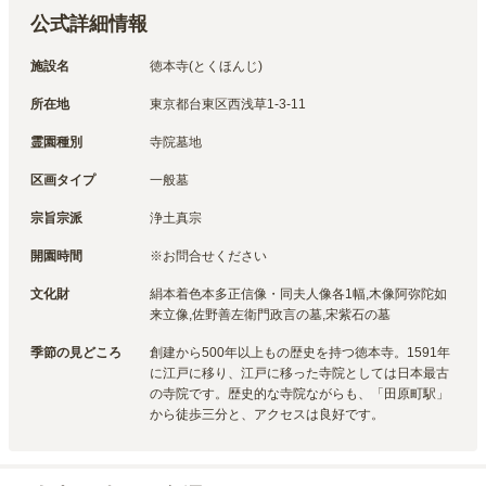
公式詳細情報
施設名
徳本寺(とくほんじ)
所在地
東京都台東区西浅草1-3-11
霊園種別
寺院墓地
区画タイプ
一般墓
宗旨宗派
浄土真宗
開園時間
※お問合せください
文化財
絹本着色本多正信像・同夫人像各1幅,木像阿弥陀如
来立像,佐野善左衛門政言の墓,宋紫石の墓
季節の見どころ
創建から500年以上もの歴史を持つ徳本寺。1591年
に江戸に移り、江戸に移った寺院としては日本最古
の寺院です。歴史的な寺院ながらも、「田原町駅」
から徒歩三分と、アクセスは良好です。