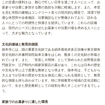
この交通の便利さは、都心で忙しい日常を過ごす人々にとって、お
墓参りや法要に参加する際の負担を大幅に軽減します。また、本堂
を含む寺院の建物はコンクリート造りの現代的な構造で、清潔で快
適な休憩所や会食施設、法要施設などが整備されており、訪れる
人々にとっての利便性と快適さを提供しています。これらの設備
は、現代のニーズに合わせたお墓参りや法要の場を求める人々にと
って、大きな魅力となっています。
文化的価値と教育的側面
徳本寺には、国の重要文化財である絹本着色本多正信像や東京都有
形文化財の木像阿弥陀如来立像をはじめ、数多くの文化財が所蔵さ
れています。また、「世直し大明神」として崇められた佐野善左衛
門政言や、江戸時代の画家宋紫石の墓があり、これらは日本の歴史
や文化を学ぶ上で貴重な教材となり得ます。徳本寺は、子どもから
大人までが日本の歴史や文化を身近に感じられる場所として、教育
的な側面も持ち合わせています。特に学校教育や地域の文化活動に
おいて、生きた歴史教材としての役割を果たすことができるでしょ
う。
家族でのお墓参りに適した環境