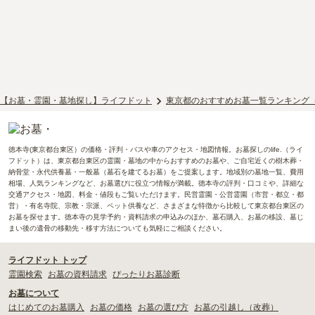
【お墓・霊園・墓地探し】ライフドット
東京都のおすすめお墓一覧ランキング
徳本寺(東京都台東区）の価格・評判・バスや車のアクセス・地図情報。お墓探しのlife.（ライ
フドット）は、東京都台東区の霊園・墓地の中からおすすめのお墓や、ご自宅近くの樹木葬・
納骨堂・永代供養墓・一般墓（墓石を建てるお墓）をご提案します。地域別の墓地一覧、費用
相場、人気ランキングなど、お墓選びに役立つ情報が満載。徳本寺の評判・口コミや、詳細な
交通アクセス・地図、料金・値段もご覧いただけます。民営霊園・公営霊園（市営・都立・都
営）・有名寺院、宗教・宗派、ペット供養など、さまざまな特徴から比較して東京都台東区の
お墓を探せます。徳本寺の見学予約・資料請求の申込みのほか、墓石購入、お墓の移設、墓じ
まい後の遺骨の移動先・移す方法についても気軽にご相談ください。
ライフドット トップ
霊園検索
お墓の資料請求
ぴったりお墓診断
お墓について
はじめてのお墓購入
お墓の価格
お墓の選び方
お墓の引越し（改葬）