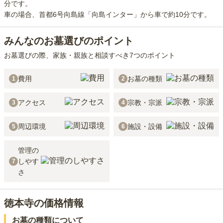
分
です。
車の場合
、首都6号向島線「向島インター」から車で約10分
です。
みんなのお墓選びのポイント
お墓選びの際、家族・親族と相談すべき7つのポイント
費用
お墓の種類
1
2
アクセス
宗教・宗派
3
4
周辺環境
施設・設備
5
6
管理の
しやす
7
さ
徳本寺の価格情報
お墓の種類について