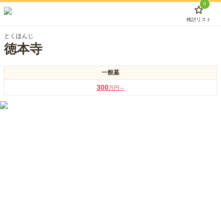
0
検討リスト
とくほんじ
徳本寺
一般墓
300
万円～