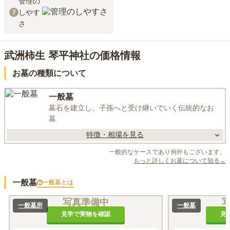
管理の
しやす
7
さ
武洲柿生 琴平神社の価格情報
お墓の種類について
一般墓
墓石を建立し、子孫へと受け継いでいく伝統的なお
墓
特徴・相場を見る
一般的なケースであり例外もございます。
もっと詳しくお墓について知る→
一般墓
一般墓
とは
写真準備中
一般墓所
一般墓
見学で実物を確認
見