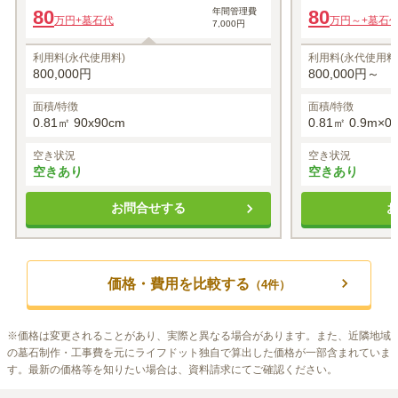
80
年間管理費
80
万円
+墓石代
万円～
+墓石
7,000円
利用料(永代使用料)
利用料(永代使用料
800,000円
800,000円～
面積/特徴
面積/特徴
0.81㎡ 90x90cm
0.81㎡ 0.9m×0
空き状況
空き状況
空きあり
空きあり
お問合せする
価格・費用を比較する
（
4
件）
※
価格は変更されることがあり、実際と異なる場合があります。また、近隣地域
の墓石制作・工事費を元にライフドット独自で算出した価格が一部含まれていま
す。最新の価格等を知りたい場合は、資料請求にてご確認ください。