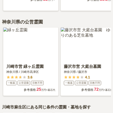
神奈川県の公営霊園
川崎市営 緑ヶ丘霊園
藤沢市営 大庭台墓園
神奈川県
/
川崎市高津区
神奈川県
/
藤沢市
3.6
4.1
一般墓
公営霊園
宗教不問
一般墓
公営霊園
宗教不問
25
72
参考価格:
参考価格:
万円
+墓石代
万円
+墓石代
川崎市麻生区
にある同じ条件の霊園・墓地を探す