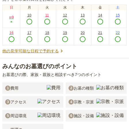
日
月
火
水
木
金
土
10
11
12
13
14
15
9
8
/
×
16
17
18
19
20
21
22
他の見学可能な日程で予約する
みんなのお墓選びのポイント
お墓選びの際、家族・親族と相談すべき7つのポイント
費用
お墓の種類
1
2
アクセス
宗教・宗派
3
4
周辺環境
施設・設備
5
6