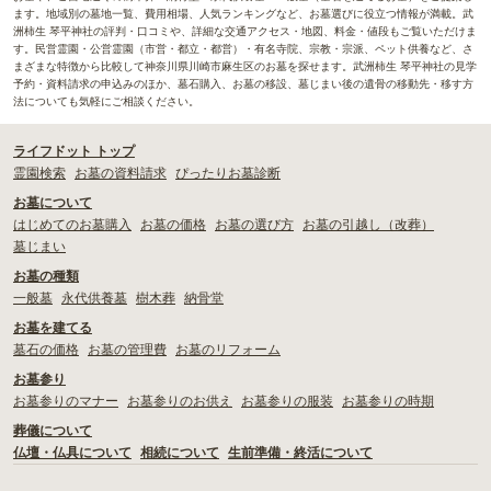
ます。地域別の墓地一覧、費用相場、人気ランキングなど、お墓選びに役立つ情報が満載。武
洲柿生 琴平神社の評判・口コミや、詳細な交通アクセス・地図、料金・値段もご覧いただけま
す。民営霊園・公営霊園（市営・都立・都営）・有名寺院、宗教・宗派、ペット供養など、さ
まざまな特徴から比較して神奈川県川崎市麻生区のお墓を探せます。武洲柿生 琴平神社の見学
予約・資料請求の申込みのほか、墓石購入、お墓の移設、墓じまい後の遺骨の移動先・移す方
法についても気軽にご相談ください。
ライフドット トップ
霊園検索
お墓の資料請求
ぴったりお墓診断
お墓について
はじめてのお墓購入
お墓の価格
お墓の選び方
お墓の引越し（改葬）
墓じまい
お墓の種類
一般墓
永代供養墓
樹木葬
納骨堂
お墓を建てる
墓石の価格
お墓の管理費
お墓のリフォーム
お墓参り
お墓参りのマナー
お墓参りのお供え
お墓参りの服装
お墓参りの時期
葬儀について
仏壇・仏具について
相続について
生前準備・終活について