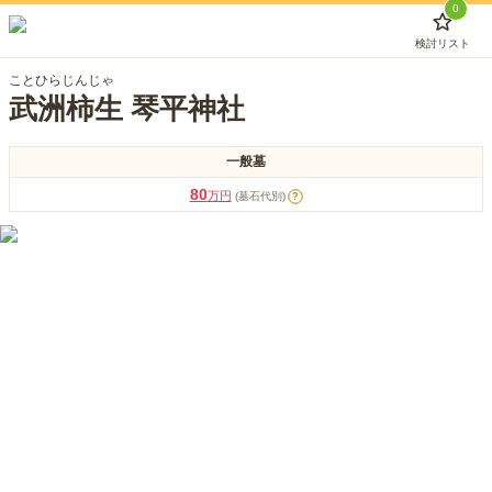
0
検討リスト
ことひらじんじゃ
武洲柿生 琴平神社
一般墓
80
万円
(墓石代別)
?