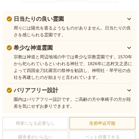
日当たりの良い霊園
周りには陽光を遮るようなものがありません。日当たりの良
さを感じられる霊園です。
希少な神道霊園
宗教は神道と周辺地域の中では希少な宗教霊園です。1570年
から祀られているといわれる神社で、1826年に志村文之丞に
よって四国金刀比羅宮の祭神を勧請し、神明社・琴平社の合
社を再建したのが始まりと言われています。
バリアフリー設計
園内はバリアフリー設計です。ご高齢の方や車椅子の方が段
差を気にせずお参りできます。
檀家になる必要なし
生前申込可能
継承者がいらない
ペット供養できる