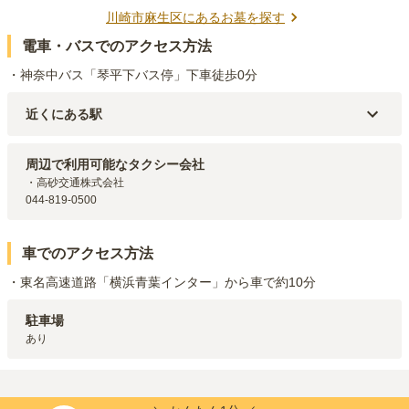
川崎市麻生区
にあるお墓を探す
電車・バスでのアクセス方法
・神奈中バス「琴平下バス停」下車徒歩0分
近くにある駅
小田急線
柿生
駅（
3km
）
小田急線
新百合ヶ丘
駅（
3.8km
）
周辺で利用可能なタクシー会社
小田急線
百合ヶ丘
駅（
4.1km
）
・高砂交通株式会社

東急田園都市線
たまプラーザ
駅（
4.7km
）
044-819-0500
小田急多摩線
五月台
駅（
5km
）
車でのアクセス方法
・東名高速道路「横浜青葉インター」から車で約10分
駐車場
あり