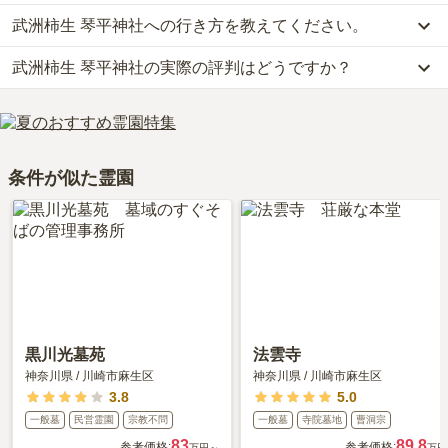
武洲柿生 琴平神社への行き方を教えてください。
武洲柿生 琴平神社では、一般墓が約80万円(墓石代別)からお求めい
ただけます。
武洲柿生 琴平神社の実際の評判はどうですか？
公共交通機関の場合、神奈中バス「琴平下バス停」下車徒歩0分で
なお、武洲柿生 琴平神社がある神奈川県の相場は、一般墓が約89
す。
万円（墓石代別途）です。
武洲柿生 琴平神社の口コミはまだ投稿されておりません。
車の場合、東名高速道路「横浜青葉インター」から車で約10分で
お墓は、価格が高いものがよい、安いものが悪い、という訳ではあ
口コミはあくまで一つの目安です。資料請求や現地見学を通して、
す。
りません。大切なのは、ご家族が心から納得し、安心してお参りで
ご自身の目で雰囲気を確認してみることをおすすめします。
詳しいルートや地図は、本ページの「地図・交通アクセス」欄をご
きる場所を選ぶことです。
条件が似た霊園
確認ください。
黒川光墓苑
法雲寺
神奈川県
/
川崎市麻生区
神奈川県
/
川崎市麻生区
3.8
5.0
一般墓
民営霊園
宗教不問
一般墓
寺院墓地
曹洞宗
83
89.8
参考価格:
参考価格:
万円～
万円