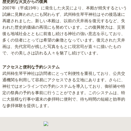
歴史的な火災からの復興
2007年（平成19年）に発生した火災により、本殿が焼失するという
試練に見舞われたにも関わらず、武州柿生琴平神社はその後迅速に
再建されました。新しい本殿は、以前の天井画を復元するなど、失
われた歴史的価値の再現にも努めています。この復興努力は、災害
後も地域社会とともに前進し続ける神社の強い意志を示しており、
多くの信者にとっては希望の象徴となっています。復元された天井
画は、先代宮司が残した写真をもとに現宮司が直々に描いたもの
で、その美しさは訪れる人々を魅了し続けています。
アクセスと便利な予約システム
武州柿生琴平神社は訪問者にとって利便性を重視しており、公共交
通機関を利用して容易にアクセスできる立地にあります。さらに、
神社ではオンラインでの予約システムを導入しており、御祈祷や特
定の祭典の予約を事前に行うことができます。このシステムは、特
に大規模な行事や週末の参拝時に便利で、待ち時間の短縮と効率的
な参拝体験を提供します。