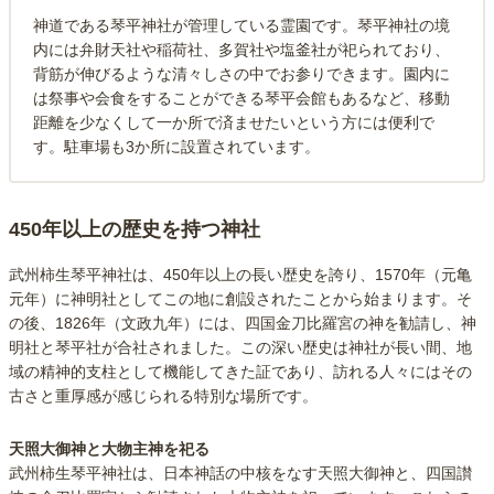
神道である琴平神社が管理している霊園です。琴平神社の境
内には弁財天社や稲荷社、多賀社や塩釜社が祀られており、
背筋が伸びるような清々しさの中でお参りできます。園内に
は祭事や会食をすることができる琴平会館もあるなど、移動
距離を少なくして一か所で済ませたいという方には便利で
す。駐車場も3か所に設置されています。
450年以上の歴史を持つ神社
武州柿生琴平神社は、450年以上の長い歴史を誇り、1570年（元亀
元年）に神明社としてこの地に創設されたことから始まります。そ
の後、1826年（文政九年）には、四国金刀比羅宮の神を勧請し、神
明社と琴平社が合社されました。この深い歴史は神社が長い間、地
域の精神的支柱として機能してきた証であり、訪れる人々にはその
古さと重厚感が感じられる特別な場所です。
天照大御神と大物主神を祀る
武州柿生琴平神社は、日本神話の中核をなす天照大御神と、四国讃