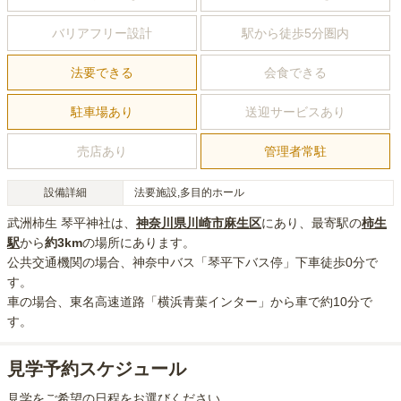
バリアフリー設計
駅から徒歩5分圏内
法要できる
会食できる
駐車場あり
送迎サービスあり
売店あり
管理者常駐
設備詳細
法要施設,多目的ホール
武洲柿生 琴平神社
は、
神奈川県
川崎市麻生区
にあり
、最寄駅の
柿生
駅
から
約
3km
の場所にあり
ます。
公共交通機関の場合
、神奈中バス「琴平下バス停」下車徒歩0分
で
す。
車の場合
、東名高速道路「横浜青葉インター」から車で約10分
で
す。
見学予約スケジュール
見学をご希望の日程をお選びください。