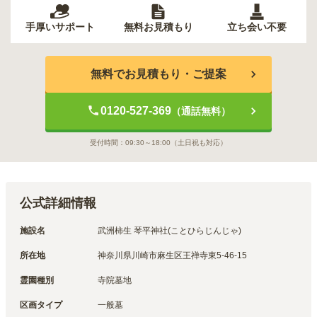
手厚いサポート
無料お見積もり
立ち会い不要
無料でお見積もり・ご提案
0120-527-369
（通話無料）
受付時間：
09:30～18:00
（土日祝も対応）
公式詳細情報
施設名
武洲柿生 琴平神社(ことひらじんじゃ)
所在地
神奈川県川崎市麻生区王禅寺東5-46-15
霊園種別
寺院墓地
区画タイプ
一般墓