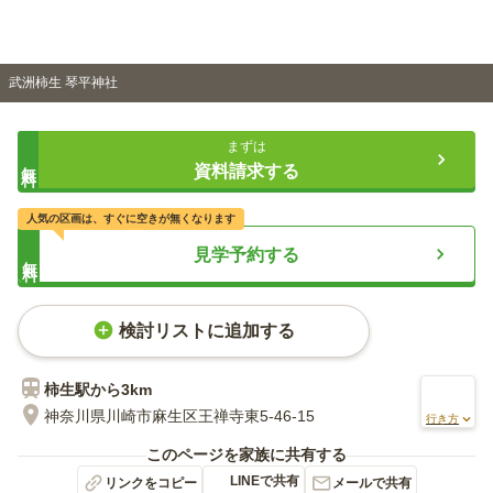
武洲柿生 琴平神社
まずは
無料
資料請求する
人気の区画は、すぐに空きが無くなります
見学予約する
無料
検討リストに追加する
柿生
駅から
3km
神奈川県川崎市麻生区王禅寺東5-46-15
行き方
このページを家族に共有する
LINEで共有
リンクをコピー
メールで共有