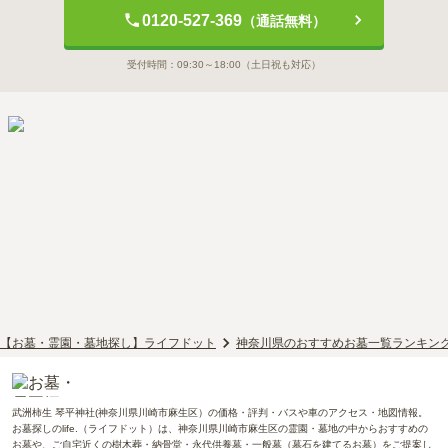
0120-527-369
（通話無料）
受付時間：
09:30～18:00
（土日祝も対応）
【お墓・霊園・墓地探し】ライフドット
神奈川県のおすすめお墓一覧ランキン
武洲柿生 琴平神社(神奈川県川崎市麻生区）の価格・評判・バスや車のアクセス・地図情報。
お墓探しのlife.（ライフドット）は、神奈川県川崎市麻生区の霊園・墓地の中からおすすめの
お墓や、ご自宅近くの樹木葬・納骨堂・永代供養墓・一般墓（墓石を建てるお墓）をご提案し