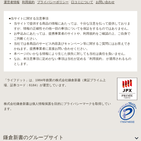
運営者情報
利用規約
プライバシーポリシー
口コミについて
お問い合わせ
■当サイトに関する注意事項
当サイトで提供する商品の情報にあたっては、十分な注意を払って提供しておりま
すが、情報の正確性その他一切の事項についてを保証をするものではありません。
お申込みにあたっては、提携事業者のサイトや、利用規約をご確認の上、ご自身で
ご判断ください。
当社では各商品のサービス内容及びキャンペーン等に関するご質問にはお答えでき
かねます。提携事業者に直接お問い合わせください。
本ページのいかなる情報により生じた損失に対しても当社は責任を負いません。
なお、本注意事項に定めがない事項は当社が定める「利用規約」 が適用されるもの
とします。
「ライフドット」は、1984年創業の株式会社鎌倉新書（東証プライム上
場、証券コード：6184）が運営しています。
株式会社鎌倉新書は個人情報保護を目的にプライバシーマークを取得してい
ます。
鎌倉新書のグループサイト