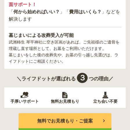
面サポート！
「
何から始めればいい？
」「
費用はいくら？
」などを
解決します
墓じまいによる改葬受入が可能
武洲柿生 琴平神社
に空き区画があれば、ご先祖様のご遺骨を
埋蔵し直す場所として、お墓をご利用いただけます。
墓じまいをした後の改葬先や、お墓の引っ越し先選びは、ラ
イフドットにご相談ください。
３
＼ライフドットが選ばれる
つの理由／
手厚いサポート
無料お見積もり
立ち会い不要
無料でお見積もり・ご提案