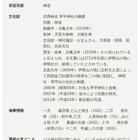
宗旨宗派
神道
文化財
武秀柿生 琴平神社の概要

宗教：神道

創建年：元亀元年（1570年）

祭神：天照大御神、大物主神

文化財・神社施設：がまんさん、大黒様・戎様、稲
荷社、弁財天社

歴史・由来：元亀元年（1570年）から祀られている
と伝えられ、古文書には1711年以前に伊勢山の地に
神明社が、鎮座していたとされている。

文政九年（1826年）伊勢山の地に志村文之丞によっ
て四国金刀比羅宮の祭神をこの地に勧請し、神明
社・琴平社の合社が創建。

1980年（昭和55年）社名を琴平神社と改称。

2007年（平成19年）放火により社殿が焼失。

2011年（平成23年）新社殿が完成。
催事情報
一月　　歳旦祭,どんど焼き（15日）,二月　　節分
祭（3日）,初午祭,三月　　人形和め祭（7日）,みた
ま祭,六月　　夏越の大祓（30日）,十月　　例大祭
（体育の日）十二月　年越しの大祓（30日）
季節の見どころ
バス停が目の前にあり、インターからも近いのでバ