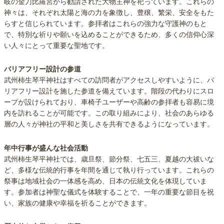
岐の金刀比羅宮から勧請された大物主神を祀っています。これらの
神々は、それぞれ太陽と海の力を象徴し、豊穣、繁栄、安全をもた
らすと信じられています。参拝者はこれらの強力な守護神のもと
で、特別な祈りや願いを込めることができるため、多くの信仰心深
い人々にとって重要な聖地です。
バリアフリー設計の参道
武州柿生琴平神社はすべての訪問者がアクセスしやすいように、バ
リアフリー設計を施した参道を備えています。階段の代わりにスロ
ープが設けられており、車椅子ユーザーや高齢の参拝者も容易に境
内を訪れることが可能です。この取り組みにより、社会のあらゆる
層の人々が神社の平和と美しさを共有できるようになっています。
年中行事が盛んな社会活動
武州柿生琴平神社では、歳旦祭、節分祭、七五三、夏越の大祓いな
ど、多様な伝統的行事を年間を通じて執り行っています。これらの
祭事は地域社会の一体感を高め、日本の伝統文化を体現していま
す。参加者は神聖な儀式を体験することで、一年の重要な節目を祝
い、家族の健康や幸福を祈ることができます。