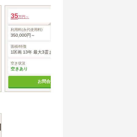
Olive
Olive
35
年間管理費
51
万円～
万円～
0円
利用料(永代使用料)
合同開眼供養料
利用料(永代使用料
350,000円～
11,000円
510,000円～
面積/特徴
面積/特徴
1区画 13年 最大3霊まで
1区画 33年 最
空き状況
空き状況
空きあり
空きあり
お問合せする
お