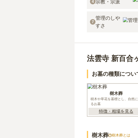
宗教・宗派
4
管理のしや
7
すさ
法雲寺 新百合
お墓の種類につい
樹木葬
樹木や草花を墓標とし、自然に
るお墓
特徴・相場を見る
樹木葬
樹木葬
とは