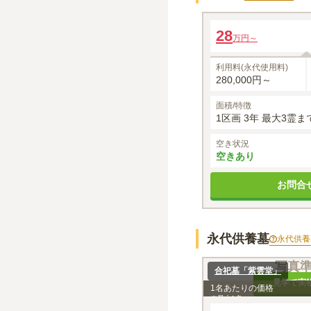
Olive
28
万円～
利用料(永代使用料)
280,000円～
面積/特徴
1区画 3年 最大3霊ま
空き状況
空きあり
お問合
永代供養墓
永代供養
写真
合祀墓「紫雲堂」
見学で実
1名あたりの価格
※最大
1
名