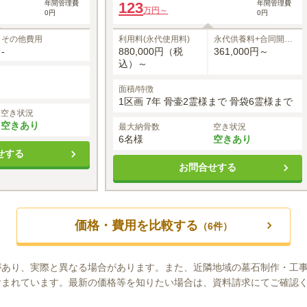
年間管理費
123
年間管理費
万円～
0円
0円
その他費用
利用料(永代使用料)
永代供養料+合同開眼
供養料
-
880,000円（税
361,000円～
込）～
面積/特徴
1区画 7年 骨壷2霊様まで 骨袋6霊様まで
空き状況
空きあり
最大納骨数
空き状況
6名様
空きあり
せする
お問合せする
価格・費用を比較する
（
6
件）
があり、実際と異なる場合があります。また、近隣地域の墓石制作・工
含まれています。最新の価格等を知りたい場合は、資料請求にてご確認