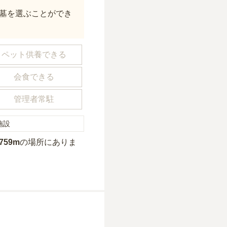
墓を選ぶことができ
ペット供養できる
会食できる
管理者常駐
施設
759m
の場所にあり
ま