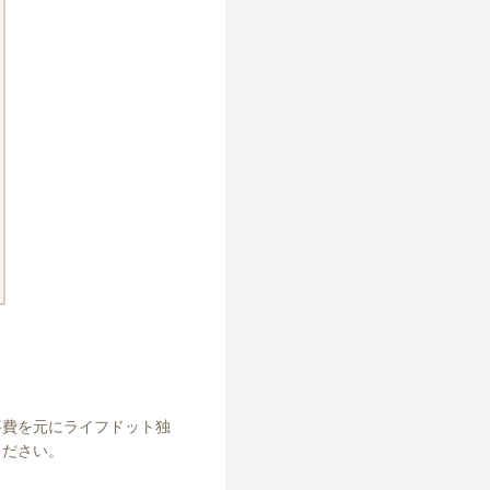
事費を元にライフドット独
ください。