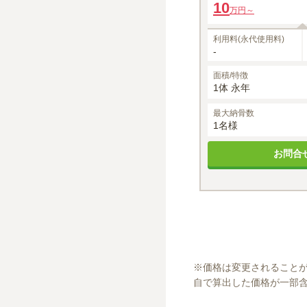
10
万円～
利用料(永代使用料)
-
面積/特徴
1体 永年
最大納骨数
1名様
お問合
※
価格は変更されること
自で算出した価格が一部