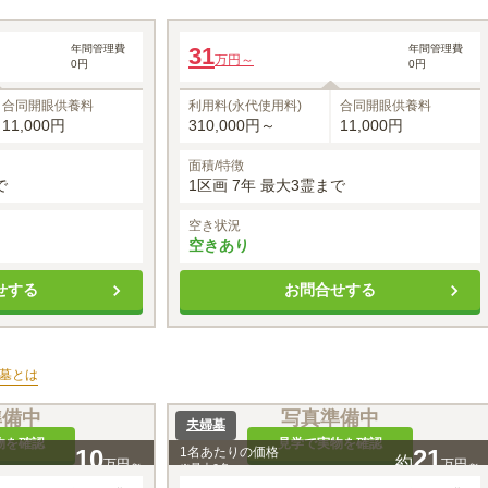
Olive
年間管理費
31
年間管理費
万円～
0円
0円
合同開眼供養料
利用料(永代使用料)
合同開眼供養料
11,000円
310,000円～
11,000円
面積/特徴
で
1区画 7年 最大3霊まで
空き状況
空きあり
せする
お問合せする
墓
とは
準備中
写真準備中
夫婦墓
物を確認
見学で実物を確認
10
1名あたりの価格
21
約
万円～
万円～
※最大
6
名