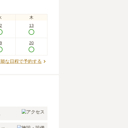
水
木
2
13
9
20
可能な日程で予約する
ス