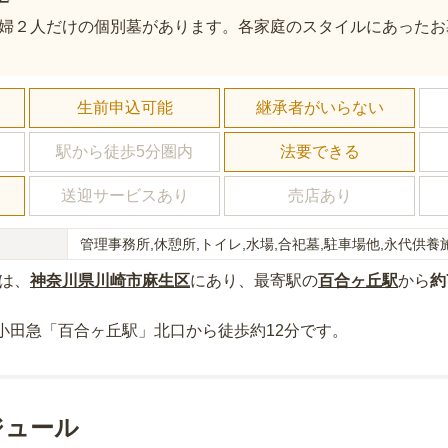
婦２人だけの個別墓があります。各家庭のスタイルにあったお
し
生前申込可能
継承者がいらない
駅から徒歩5分圏内
法要できる
送迎サービスあり
売店あり
管理事務所,休憩所,トイレ,水場,合祀墓,駐車場他,永代供養
は、
神奈川県
川崎市麻生区
にあり
、最寄駅の
百合ヶ丘
駅
から
約
小田急「百合ヶ丘駅」北口から徒歩約12分
です。
ジュール