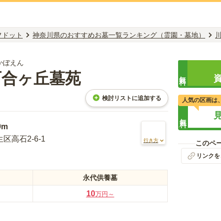
フドット
神奈川県のおすすめお墓一覧ランキング（霊園・墓地）
かぼえん
百合ヶ丘墓苑
無料
検討リストに追加する
人気の区画は
無料
9m
高石2-6-1
行き方
このペ
リンクを
永代供養墓
10
万円～