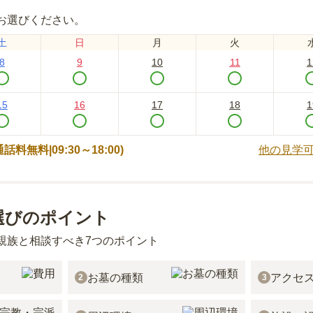
お選びください。
土
日
月
火
8
9
10
11
1
15
16
17
18
1
 (通話料無料|
09:30～18:00
)
他の見学
選びのポイント
親族と相談すべき7つのポイント
お墓の種類
アクセ
2
3