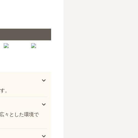
法雲寺 新百合ヶ丘墓苑
ます。
広々とした環境で