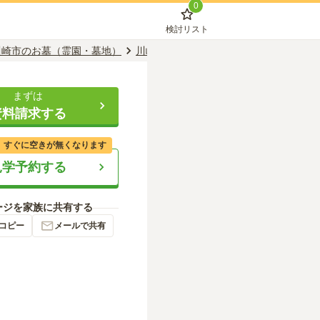
0
検討リスト
川崎市のお墓（霊園・墓地）
川崎市麻生区のお墓（霊園・墓地）
百
まずは
資料請求する
、すぐに空きが無くなります
見学予約する
ージを家族に共有する
コピー
メールで共有