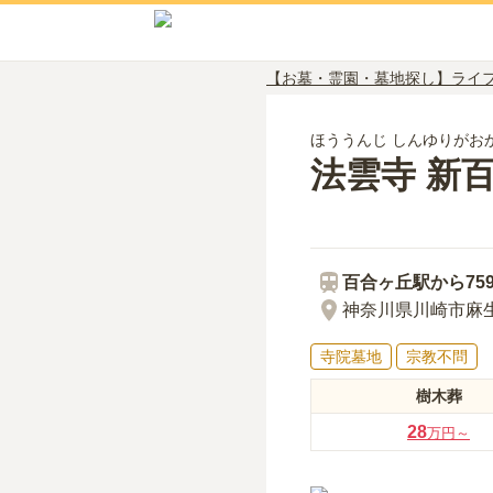
【お墓・霊園・墓地探し】ライ
ほううんじ しんゆりがお
法雲寺 新
百合ヶ丘
駅から
75
神奈川県川崎市麻生区
寺院墓地
宗教不問
樹木葬
28
万円～