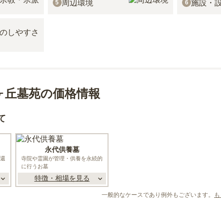
周辺環境
施設・
5
6
ヶ丘墓苑の価格情報
て
永代供養墓
還
寺院や霊園が管理・供養を永続的
に行うお墓
特徴・相場を見る
一般的なケースであり例外もございます。
も