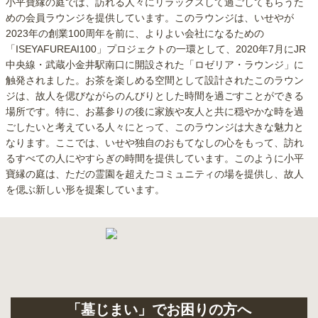
小平寶縁の庭では、訪れる人々にリラックスして過ごしてもらうた
生花の販売
-
卒塔婆供養
〇
めの会員ラウンジを提供しています。このラウンジは、いせやが
線香の販売
-
戒名の授与
〇
2023年の創業100周年を前に、よりよい会社になるための
「ISEYAFUREAI100」プロジェクトの一環として、2020年7月にJR
無料ドリンクの提供
〇
ペット供養
-
中央線・武蔵小金井駅南口に開設された「ロゼリア・ラウンジ」に
触発されました。お茶を楽しめる空間として設計されたこのラウン
車椅子の無料貸し出し
-
水子供養
〇
ジは、故人を偲びながらのんびりとした時間を過ごすことができる
お墓参りの送迎
-
僧侶の紹介
〇
場所です。特に、お墓参りの後に家族や友人と共に穏やかな時を過
ごしたいと考えている人々にとって、このラウンジは大きな魅力と
なります。ここでは、いせや独自のおもてなしの心をもって、訪れ
るすべての人にやすらぎの時間を提供しています。このように小平
寶縁の庭は、ただの霊園を超えたコミュニティの場を提供し、故人
小平 寶縁の庭のおすすめ区画はどこでしょうか？
を偲ぶ新しい形を提案しています。
プレートタイプの永代供養墓所「星」です。
お一人様から家族用としても使用できる点がおすすめです。お墓へ
最後に納骨された方からご家族揃って12年間安置され、その後合祀
＆墓撤去までがセットです。
「墓じまい」でお困りの方へ
そのため、お子様や若い世代へ負担をかけたくない方へオススメで