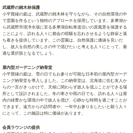
養と墓じまいがセットでの価格となっております。そのため、将来
武蔵野の雑木林保護
お墓を継ぐ人がいなくなっても、費用をかけずに「小平 寶縁の庭」
小平寶縁の庭は、武蔵野の雑木林を守りながら、その自然環境の中
にて墓じまいから永代供養墓への合祀まで対応致します。
で霊園を作るという独特のアプローチを採用しています。多摩湖か
ら武蔵野市境浄水場に至る多摩湖自転車道沿いの原風景を保護する
小平 寶縁の庭では、ご成約者様向けにどのような
ことにより、訪れる人々に都会の喧騒を忘れさせるような静寂と落
ち着きを提供しています。この霊園は、自然保護に価値を見いだ
サービスを提供されていますか？
し、故人を自然の美しさの中で偲びたいと考える人々にとって、最
適な選択肢となるでしょう。
ご利用者様に向けて提供しているサービスは、以下の表でまとめま
した。「仏事の相談・手配」もスタッフに相談いただけます。
屋内型ガーデニング納骨堂
小平寶縁の庭は、雪の日でもお参りが可能な日本初の屋内型ガーデ
また永代供養プランの提供や、合同供養の開催も行っております。
ニング納骨堂を導入しました。この納骨堂は、北海道に住む友人か
らの一言がきっかけで、天候に関わらず故人を偲ぶことができる場
お墓掃除代行
-
合同供養の開催
〇
所として設計されました。冬の寒さや雨の日でも、訪れる人々は屋
内の緑豊かな環境の中で故人を偲び、心静かな時間を過ごすことが
お墓参り代行
-
墓じまいのサポート
〇
できます。遠方からの訪問者や、一年中お参りをしたいと願う人々
仏事の相談・手配
〇
終活の相談
〇
にとって、この施設は特に価値があります。
会食の相談・手配
-
永代供養プランの提供
〇
会員ラウンジの提供