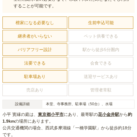
することが可能です。
檀家になる必要なし
生前申込可能
継承者がいらない
ペット供養できる
バリアフリー設計
駅から徒歩5分圏内
法要できる
会食できる
駐車場あり
送迎サービスあり
売店あり
管理者常駐
設備詳細
本堂、寺事務所、駐車場（50台）、水場
小平 寳縁の庭
は、
東京都
小平市
にあり
、最寄駅の
花小金井
駅
から
約
1.9km
の場所にあり
ます。
公共交通機関の場合
、西武多摩湖線「一橋学園駅」から徒歩約18分
です。