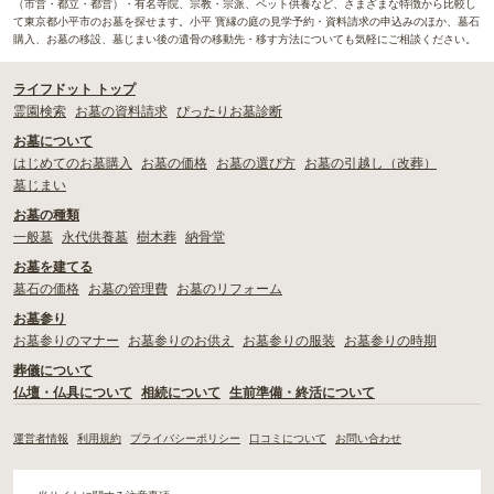
（市営・都立・都営）・有名寺院、宗教・宗派、ペット供養など、さまざまな特徴から比較し
て東京都小平市のお墓を探せます。小平 寳縁の庭の見学予約・資料請求の申込みのほか、墓石
購入、お墓の移設、墓じまい後の遺骨の移動先・移す方法についても気軽にご相談ください。
ライフドット トップ
霊園検索
お墓の資料請求
ぴったりお墓診断
お墓について
はじめてのお墓購入
お墓の価格
お墓の選び方
お墓の引越し（改葬）
墓じまい
お墓の種類
一般墓
永代供養墓
樹木葬
納骨堂
お墓を建てる
墓石の価格
お墓の管理費
お墓のリフォーム
お墓参り
お墓参りのマナー
お墓参りのお供え
お墓参りの服装
お墓参りの時期
葬儀について
仏壇・仏具について
相続について
生前準備・終活について
運営者情報
利用規約
プライバシーポリシー
口コミについて
お問い合わせ