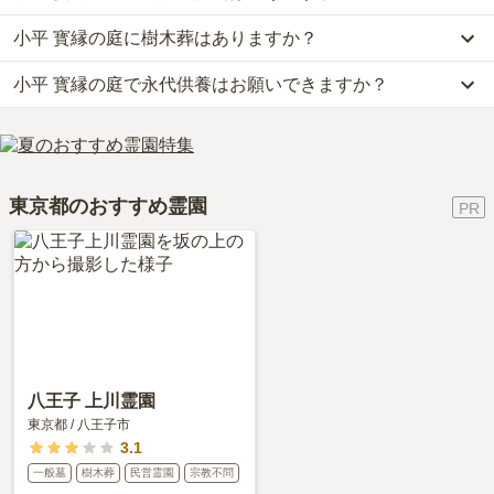
です。
お墓は、価格が高いものがよい、安いものが悪い、という訳ではあ
小平 寳縁の庭に樹木葬はありますか？
小平 寳縁の庭の口コミはまだ投稿されておりません。
詳しいルートや地図は、本ページの「地図・交通アクセス」欄をご
りません。大切なのは、ご家族が心から納得し、安心してお参りで
口コミはあくまで一つの目安です。資料請求や現地見学を通して、
確認ください。
きる場所を選ぶことです。
小平 寳縁の庭で永代供養はお願いできますか？
はい、小平 寳縁の庭には2種類の樹木葬がございます。
ご自身の目で雰囲気を確認してみることをおすすめします。
費用は、約33万円からとなっております。
はい、小平 寳縁の庭は永代供養に対応しています。
小平 寳縁の庭がある東京都の樹木葬の相場価格は、約76万円で
費用は、約33万円からとなっております。
す。
小平 寳縁の庭がある東京都の永代供養墓の相場価格は、約59万円
樹木葬
について詳しく知りたい方は『
樹木葬とは？費用相場・メリ
東京都のおすすめ霊園
です。
ット＆デメリット・仕組みを解説
』をご覧ください。
永代供養について詳しく知りたい方は『
永代供養墓をわかりやすく
解説！
』をご覧ください。
八王子 上川霊園
東京都
/
八王子市
3.1
一般墓
樹木葬
民営霊園
宗教不問