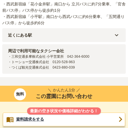
・西武新宿線「花小金井駅」南口から 立川バスに約7分乗車、「官舎
前バス停」バス停から徒歩約1分

・西武新宿線「小平駅」南口から西武バスに約6分乗車、「五間通り
バス停」から徒歩約6分
近くにある駅
西武新宿線
花小金井
駅（
1.9km
）
西武多摩湖線
一橋学園
駅（
2.4km
）
周辺で利用可能なタクシー会社
・三和交通多摩株式会社 小平営業所　042-364-6000

・トーショー交通株式会社　0120-528-963

・つくば観光交通株式会社　0423-880-039
＼ かんたん1分 ／
無料
この霊園にお問い合わせ
最新の空き状況や価格詳細がわかる！
資料請求をする