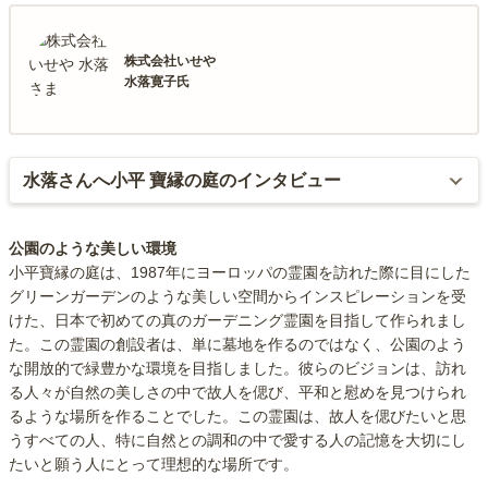
株式会社いせや
水落寛子氏
水落
さんへ小平 寶縁の庭のインタビュー
公園のような美しい環境
霊園を運営・管理するうえで、心がけていること
小平寶縁の庭は、1987年にヨーロッパの霊園を訪れた際に目にした
や他の霊園と比べた時の強みを教えてください。
グリーンガーデンのような美しい空間からインスピレーションを受
けた、日本で初めての真のガーデニング霊園を目指して作られまし
た。この霊園の創設者は、単に墓地を作るのではなく、公園のよう
な開放的で緑豊かな環境を目指しました。彼らのビジョンは、訪れ
見学者、参拝者の方が気持ちよく来園できるよう園内清掃、接客に
る人々が自然の美しさの中で故人を偲び、平和と慰めを見つけられ
あたっています。特に自然に還るイメージの樹木葬墓地もあるので
るような場所を作ることでした。この霊園は、故人を偲びたいと思
植物は特に意識してお手入れをしています。
うすべての人、特に自然との調和の中で愛する人の記憶を大切にし
たいと願う人にとって理想的な場所です。
日当たり、ゆとりのある参道と墓所間隔が魅力です。また、永代供