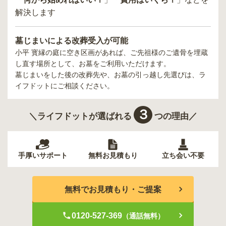
解決します
墓じまいによる改葬受入が可能
小平 寳縁の庭
に空き区画があれば、ご先祖様のご遺骨を埋蔵
し直す場所として、お墓をご利用いただけます。
墓じまいをした後の改葬先や、お墓の引っ越し先選びは、ラ
イフドットにご相談ください。
３
＼ライフドットが選ばれる
つの理由／
手厚いサポート
無料お見積もり
立ち会い不要
無料でお見積もり・ご提案
0120-527-369
（通話無料）