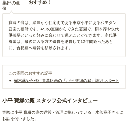
おすすめ！
寶縁の庭は、緑豊かな住宅街である東京小平にある和モダン
庭園の墓所です。4つの区画からできた霊園で、樹木葬や永代
供養墓といった好みに合わせて選ぶことができます。永代供
養墓は、最後に入る方の遺骨を納骨して12年間経ったあと
に、合祀墓へ遺骨を移動されます。
この霊園のおすすめ記事
樹木葬や永代供養墓区画の「小平 寳縁の庭」詳細レポート
小平 寶縁の庭 スタッフ公式インタビュー
実際に小平 寶縁の庭の運営・管理に携わっている、
水落寛子
さんに
お話を伺いました。