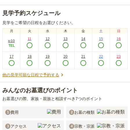
見学予約スケジュール
見学をご希望の日程をお選びください。
月
火
水
木
金
土
日
11
12
13
14
15
16
10
8
/
TEL
17
18
19
20
21
22
23
他の見学可能な日程で予約する
みんなのお墓選びのポイント
お墓選びの際、家族・親族と相談すべき7つのポイント
費用
お墓の種類
1
2
アクセス
宗教・宗派
3
4