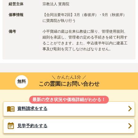
経営主体
宗教法人 寳壽院
催事情報
【合同法要年2回】3月（春彼岸）・9月（秋彼岸）
に寶壽院が執り行う
備考
小平寶縁の庭は在来仏教徒に限り、管理使用規則、
細則を承諾し、管理者の定める手続きを経て利用す
ることができます。また、申込後半年以内に建墓工
事及び彫刻を完了しなければなりません。
＼ かんたん1分 ／
無料
この霊園にお問い合わせ
最新の空き状況や価格詳細がわかる！
資料請求をする
見学予約をする