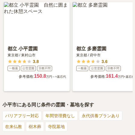
都立 小平霊園
都立 多磨霊園
東京都
/
東村山市
東京都
/
府中市
3.8
3.6
一般墓
公営霊園
宗教不問
一般墓
公営霊園
宗教不問
150.8
161.4
参考価格:
参考価格:
万円～
+墓石代
万円
+墓石代
小平市
にある同じ条件の霊園・墓地を探す
バリアフリー対応
年間管理費なし
永代供養プランあり
在来仏教
樹木葬
寺院墓地