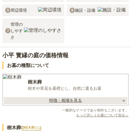
周辺環境
施設・設備
5
6
管理の
しやす
7
さ
小平 寳縁の庭の価格情報
お墓の種類について
樹木葬
樹木や草花を墓標とし、自然に還るお墓
特徴・相場を見る
一般的なケースであり例外もございます。
もっと詳しくお墓について知る→
樹木葬
樹木葬
とは