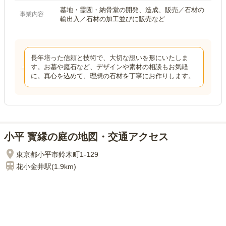
墓地・霊園・納骨堂の開発、造成、販売／石材の
事業内容
輸出入／石材の加工並びに販売など
長年培った信頼と技術で、大切な想いを形にいたしま
す。お墓や庭石など、デザインや素材の相談もお気軽
に。真心を込めて、理想の石材を丁寧にお作りします。
小平 寳縁の庭の地図・交通アクセス
東京都小平市鈴木町1-129
花小金井
駅(
1.9km
)