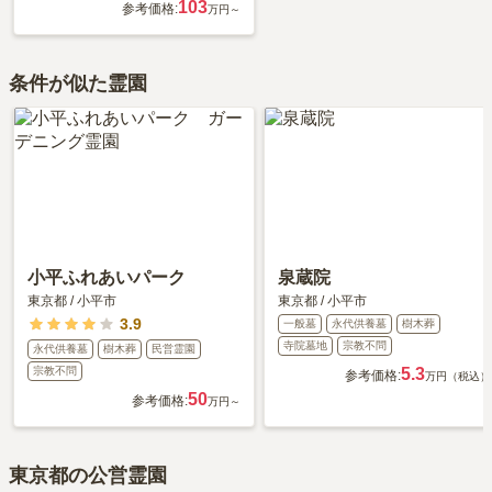
103
参考価格:
万円～
条件が似た霊園
小平ふれあいパーク
泉蔵院
東京都
/
小平市
東京都
/
小平市
3.9
一般墓
永代供養墓
樹木葬
寺院墓地
宗教不問
永代供養墓
樹木葬
民営霊園
宗教不問
5.3
参考価格:
万円（税込）
50
参考価格:
万円～
東京都の公営霊園