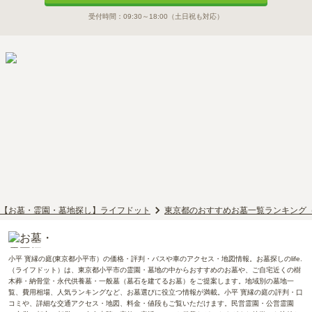
受付時間：
09:30～18:00
（土日祝も対応）
【お墓・霊園・墓地探し】ライフドット
東京都のおすすめお墓一覧ランキング
小平 寳縁の庭(東京都小平市）の価格・評判・バスや車のアクセス・地図情報。お墓探しのlife.
（ライフドット）は、東京都小平市の霊園・墓地の中からおすすめのお墓や、ご自宅近くの樹
木葬・納骨堂・永代供養墓・一般墓（墓石を建てるお墓）をご提案します。地域別の墓地一
覧、費用相場、人気ランキングなど、お墓選びに役立つ情報が満載。小平 寳縁の庭の評判・口
コミや、詳細な交通アクセス・地図、料金・値段もご覧いただけます。民営霊園・公営霊園