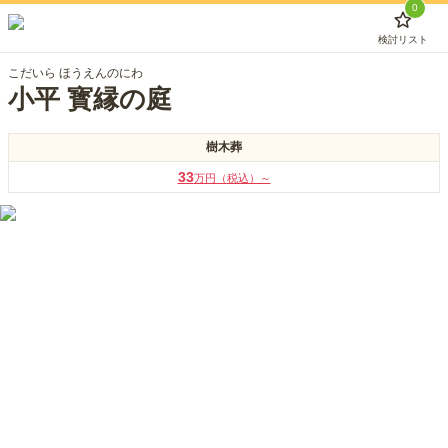
0
検討リスト
こだいら ほうえんのにわ
小平 寳縁の庭
樹木葬
33
万円（税込）～