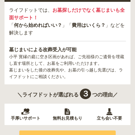
す。お寺地ですが檀家になる必要はありませんので気軽にお求め頂
ライフドットでは、
お墓探しだけでなく墓じまいも全
けます。
面サポート！
「
何から始めればいい？
」「
費用はいくら？
」などを
お参りに来る方は、どのような方々が多いでしょ
解決します
うか？
墓じまいによる改葬受入が可能
故人や親の寿陵のため、自分たちの寿陵のため、など幅広い方に検
小平 寳縁の庭
に空き区画があれば、ご先祖様のご遺骨を埋蔵
討頂いています。お子様がいても迷惑かけたくないとのことから、
し直す場所として、お墓をご利用いただけます。
自分たち夫婦用として申し込む方も多いです。「お墓は欲しいが大
墓じまいをした後の改葬先や、お墓の引っ越し先選びは、ラ
きなものはいらない」かといって樹木葬や小さすぎるお墓もさみし
イフドットにご相談ください。
い…といった方が検討されています。
３
＼ライフドットが選ばれる
つの理由／
小平 寶縁の庭へお墓の相談をする
手厚いサポート
無料お見積もり
立ち会い不要
ライフドット編集部のコメント