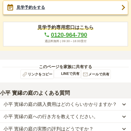
見学予約をする
見学予約専用窓口はこちら
0120-964-790
通話料無料 |
09:30～18:00
受付
このページを家族に共有する
LINEで共有
リンクをコピー
メールで共有
小平 寳縁の庭
のよくある質問
小平 寳縁の庭の購入費用はどのくらいかかりますか？
小平 寳縁の庭への行き方を教えてください。
小平 寳縁の庭では、樹木葬が約33万円からお求めいただけます。
なお、小平 寳縁の庭がある東京都の相場は、樹木葬が約76万円で
小平 寳縁の庭の実際の評判はどうですか？
公共交通機関の場合、西武多摩湖線「一橋学園駅」から徒歩約18分
す。