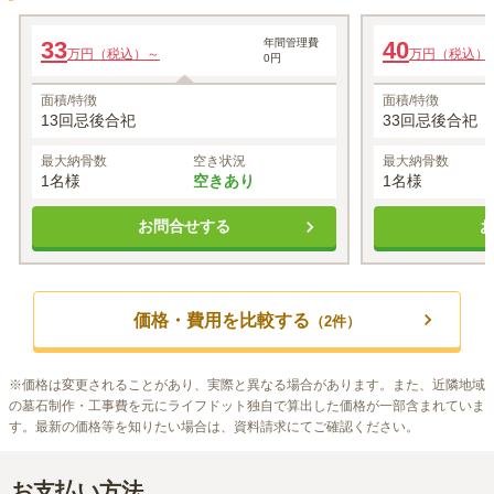
雪
雪
33
年間管理費
40
万円（税込）～
万円（税込）
0円
1名あたりの価格
33
1名あたりの価格
万円（税込）～
※最大
1
名
※最大
1
名
面積/特徴
面積/特徴
13回忌後合祀
33回忌後合祀
最大納骨数
空き状況
最大納骨数
1名様
空きあり
1名様
お問合せする
価格・費用を比較する
（
2
件）
※
価格は変更されることがあり、実際と異なる場合があります。また、近隣地域
の墓石制作・工事費を元にライフドット独自で算出した価格が一部含まれていま
す。最新の価格等を知りたい場合は、資料請求にてご確認ください。
お支払い方法