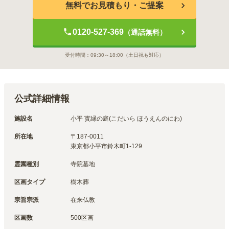
無料でお見積もり・ご提案
水落さんありがとうございました！
小平 寶縁の庭は、お墓のサイズ感やプラン内容、ゆとりのある
0120-527-369
（通話無料）
墓域や参道など、現代のお墓の「ちょうどいい」が揃っている
霊園だと分かりました。気持ちよくお墓参りのできる環境やお
受付時間：
09:30～18:00
（土日祝も対応）
寺による管理にも、安心感を得られそうですね。貴重なお話
を、ありがとうございました。
公式詳細情報
施設名
小平 寳縁の庭(こだいら ほうえんのにわ)
企業名
株式会社いせや
所在地
〒
187-0011
代表取締役
田中 教夫 氏
東京都小平市鈴木町1-129
所在地
東京都府中市天神町4-3-10
霊園種別
寺院墓地
設立
昭和50年10月
区画タイプ
樹木葬
宗旨宗派
在来仏教
区画数
500区画