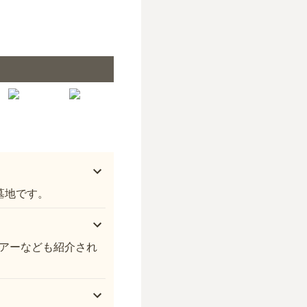
照林山 吉祥寺 多聞院
墓地です。
アーなども紹介され