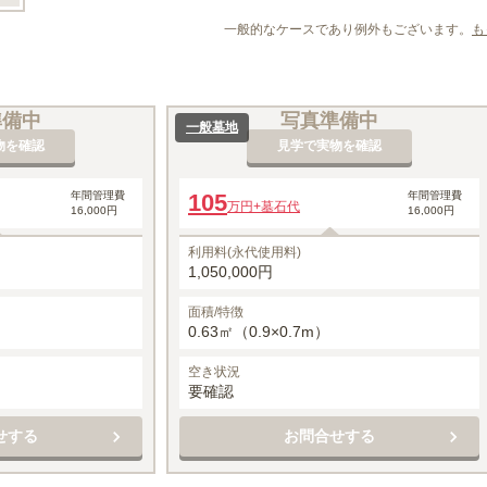
一般的なケースであり例外もございます。
も
準備中
写真準備中
一般墓地
物を確認
見学で実物を確認
年間管理費
105
年間管理費
万円
+墓石代
16,000円
16,000円
利用料(永代使用料)
1,050,000円
面積/特徴
0.63㎡（0.9×0.7m）
空き状況
要確認
せする
お問合せする