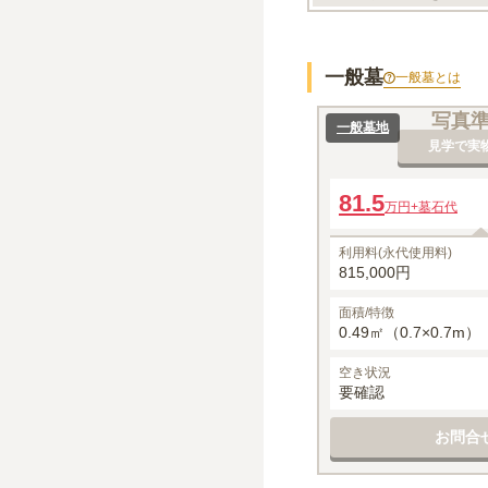
一般墓
一般墓
とは
写真
一般墓地
見学で実
81.5
万円
+墓石代
利用料(永代使用料)
815,000円
面積/特徴
0.49㎡（0.7×0.7m）
空き状況
要確認
お問合