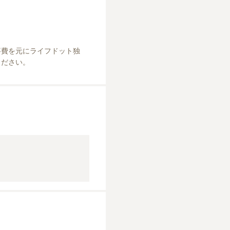
事費を元にライフドット独
ください。