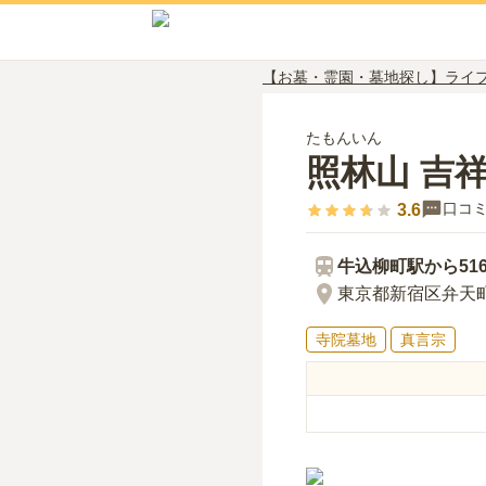
【お墓・霊園・墓地探し】ライ
たもんいん
照林山 吉
口コ
3.6
牛込柳町
駅から
51
東京都新宿区弁天町
寺院墓地
真言宗