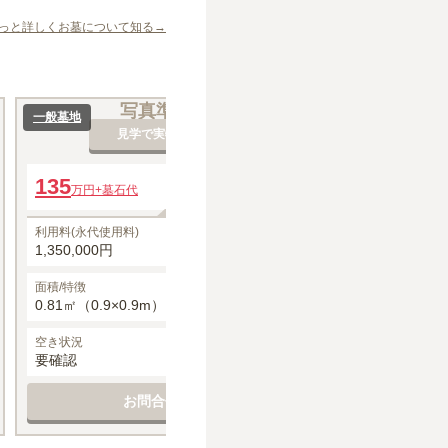
っと詳しくお墓について知る→
写真準備中
写
一般墓地
一般墓地
見学で実物を確認
見
135
年間管理費
220
万円
+墓石代
万円
+墓石代
16,000円
利用料(永代使用料)
利用料(永代使用料
1,350,000円
2,200,000円
面積/特徴
面積/特徴
0.81㎡（0.9×0.9m）
1.32㎡（1.1×1
空き状況
空き状況
要確認
要確認
お問合せする
お