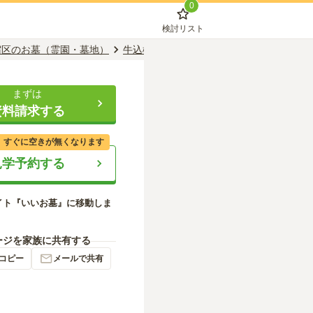
0
検討リスト
宿区のお墓（霊園・墓地）
牛込柳町駅のお墓（霊園・墓地）
照林山
まずは
資料請求する
、すぐに空きが無くなります
見学予約する
イト『いいお墓』に移動しま
ージを家族に共有する
コピー
メールで共有