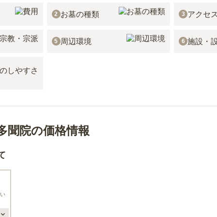
お墓の種類
アクセ
2
3
周辺環境
施設・
5
6
 多聞院の価格情報
て
い