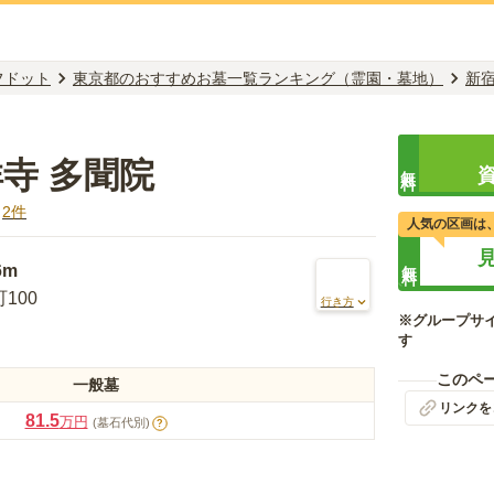
フドット
東京都のおすすめお墓一覧ランキング（霊園・墓地）
新
祥寺 多聞院
無料
ミ
2
件
人気の区画は
無料
6m
100
行き方
※グループサ
す
このペ
一般墓
リンクを
81.5
万円
(墓石代別)
?