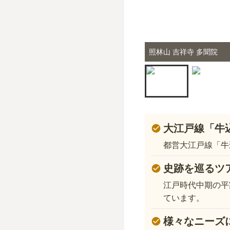
照林山 吉祥寺 多聞院
大江戸線「牛
都営大江戸線「牛
史跡を巡るツ
江戸時代中期の平
ています。
様々なニーズ