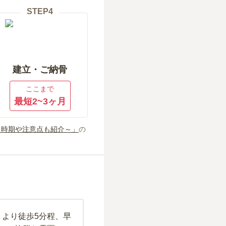
STEP
4
建立・ご納骨
ここまで
最短2~3ヶ月
～時期や注意点も紹介～」
の
より徒歩5分程、早