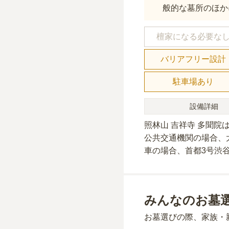
般的な墓所のほか
檀家になる必要な
バリアフリー設計
駐車場あり
設備詳細
照林山 吉祥寺 多聞院
公共交通機関の場合
、
車の場合
、首都3号渋
みんなのお墓
お墓選びの際、家族・