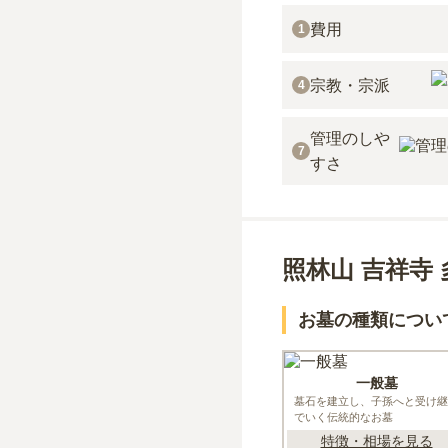
費用
1
宗教・宗派
4
管理のしや
7
すさ
照林山 吉祥寺
お墓の種類につい
一般墓
墓石を建立し、子孫へと受け継
でいく伝統的なお墓
特徴・相場を見る