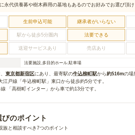
に永代供養募や樹木葬用の墓地もあるのでお好みでお選び頂け
し
生前申込可能
継承者がいらない
駅から徒歩5分圏内
法要できる
送迎サービスあり
売店あり
法要施設,多目的ホール,駐車場
は、
東京都
新宿区
にあり
、最寄駅の
牛込柳町
駅
から
約
516m
の場
大江戸線「牛込柳町駅」東口から徒歩約5分
です。
谷線 「高樹町インター」から車で約13分
です。
選びのポイント
親族と相談すべき7つのポイント