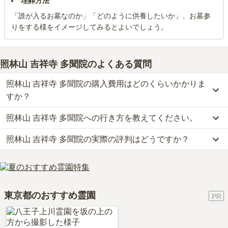
埋葬方法
「誰が入るお墓なのか」「どのように供養したいか」、お墓参
りをする様をイメージしてみるとよいでしょう。
照林山 吉祥寺 多聞院
のよくある質問
照林山 吉祥寺 多聞院の購入費用はどのくらいかかりま
すか？
照林山 吉祥寺 多聞院への行き方を教えてください。
照林山 吉祥寺 多聞院では、一般墓が約81.5万円(墓石代別)からお求
めいただけます。
照林山 吉祥寺 多聞院の実際の評判はどうですか？
公共交通機関の場合、大江戸線「牛込柳町駅」東口から徒歩約5分
なお、照林山 吉祥寺 多聞院がある東京都の相場は、一般墓が約169
です。
万円（墓石代別途）です。
当サイトに寄せられた総合評価は、3.7点です。特に交通利便性、
車の場合、首都3号渋谷線 「高樹町インター」から車で約13分で
お墓は、価格が高いものがよい、安いものが悪い、という訳ではあ
設備・環境、管理状況が高く評価されています。
す。
りません。大切なのは、ご家族が心から納得し、安心してお参りで
利用者様からは「静かな場所にあり雰囲気もよく、霊園自体も綺麗
詳しいルートや地図は、本ページの「地図・交通アクセス」欄をご
きる場所を選ぶことです。
東京都のおすすめ霊園
で気に入っている。ゆっくりと回ることができて良い立地。周りに
確認ください。
はあまり大きなお店がないので事前に用意して行かなければならな
いが、ガヤガヤしておらず良い。」といったお声をいただいており