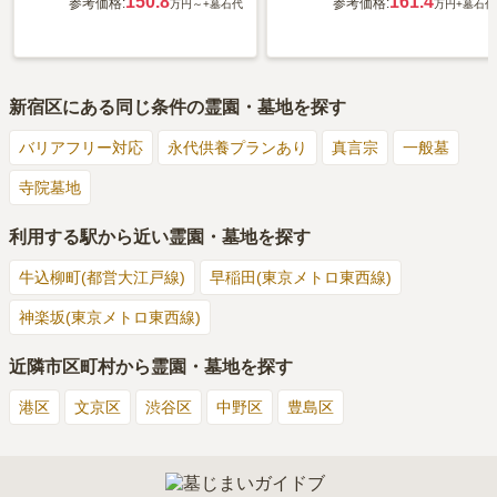
150.8
161.4
参考価格:
参考価格:
万円～
+墓石代
万円
+墓石代
新宿区
にある同じ条件の霊園・墓地を探す
バリアフリー対応
永代供養プランあり
真言宗
一般墓
寺院墓地
利用する駅から近い霊園・墓地を探す
牛込柳町(都営大江戸線)
早稲田(東京メトロ東西線)
神楽坂(東京メトロ東西線)
近隣市区町村から霊園・墓地を探す
港区
文京区
渋谷区
中野区
豊島区