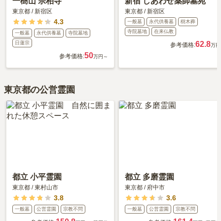
一樹山 宗柏寺
新宿 しあわせ薬師墓苑
東京都
/
新宿区
東京都
/
新宿区
4.3
一般墓
永代供養墓
樹木葬
寺院墓地
在来仏教
一般墓
永代供養墓
寺院墓地
日蓮宗
62.8
参考価格:
万円
50
参考価格:
万円～
東京都の公営霊園
都立 小平霊園
都立 多磨霊園
東京都
/
東村山市
東京都
/
府中市
3.8
3.6
一般墓
公営霊園
宗教不問
一般墓
公営霊園
宗教不問