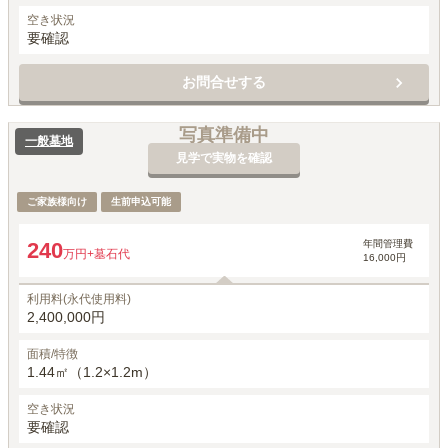
空き状況
要確認
お問合せする
写真準備中
一般墓地
見学で実物を確認
ご家族様向け
生前申込可能
年間管理費
240
万円
+墓石代
16,000円
利用料(永代使用料)
2,400,000円
面積/特徴
1.44㎡（1.2×1.2m）
空き状況
要確認