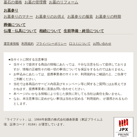
墓石の価格
お墓の管理費
お墓のリフォーム
お墓参り
お墓参りのマナー
お墓参りのお供え
お墓参りの服装
お墓参りの時期
葬儀について
仏壇・仏具について
相続について
生前準備・終活について
運営者情報
利用規約
プライバシーポリシー
口コミについて
お問い合わせ
■当サイトに関する注意事項
当サイトで提供する商品の情報にあたっては、十分な注意を払って提供しておりま
すが、情報の正確性その他一切の事項についてを保証をするものではありません。
お申込みにあたっては、提携事業者のサイトや、利用規約をご確認の上、ご自身で
ご判断ください。
当社では各商品のサービス内容及びキャンペーン等に関するご質問にはお答えでき
かねます。提携事業者に直接お問い合わせください。
本ページのいかなる情報により生じた損失に対しても当社は責任を負いません。
なお、本注意事項に定めがない事項は当社が定める「利用規約」 が適用されるもの
とします。
「ライフドット」は、1984年創業の株式会社鎌倉新書（東証プライム上
場、証券コード：6184）が運営しています。