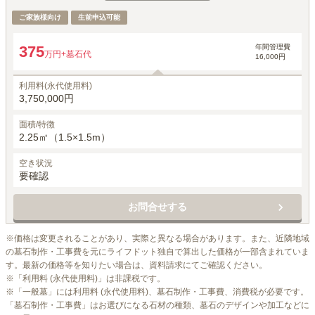
ご家族様向け
生前申込可能
年間管理費
375
万円
+墓石代
16,000円
利用料(永代使用料)
3,750,000円
面積/特徴
2.25㎡（1.5×1.5m）
空き状況
要確認
お問合せする
※価格は変更されることがあり、実際と異なる場合があります。また、近隣地域
の墓石制作・工事費を元にライフドット独自で算出した価格が一部含まれていま
す。最新の価格等を知りたい場合は、資料請求にてご確認ください。

※「利用料 (永代使用料)」は非課税です。

※「一般墓」には利用料 (永代使用料)、墓石制作・工事費、消費税が必要です。
「墓石制作・工事費」はお選びになる石材の種類、墓石のデザインや加工などに