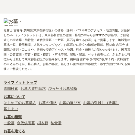
照林山 吉祥寺 多聞院(東京都新宿区）の価格・評判・バスや車のアクセス・地図情報。お墓探
しのlife.（ライフドット）は、東京都新宿区の霊園・墓地の中からおすすめのお墓や、ご自宅
近くの樹木葬・納骨堂・永代供養墓・一般墓（墓石を建てるお墓）をご提案します。地域別の
墓地一覧、費用相場、人気ランキングなど、お墓選びに役立つ情報が満載。照林山 吉祥寺 多
聞院の評判・口コミや、詳細な交通アクセス・地図、料金・値段もご覧いただけます。民営霊
園・公営霊園（市営・都立・都営）・有名寺院、宗教・宗派、ペット供養など、さまざまな特
徴から比較して東京都新宿区のお墓を探せます。照林山 吉祥寺 多聞院の見学予約・資料請求
の申込みのほか、墓石購入、お墓の移設、墓じまい後の遺骨の移動先・移す方法についても気
軽にご相談ください。
ライフドット トップ
霊園検索
お墓の資料請求
ぴったりお墓診断
お墓について
はじめてのお墓購入
お墓の価格
お墓の選び方
お墓の引越し（改葬）
墓じまい
お墓の種類
一般墓
永代供養墓
樹木葬
納骨堂
お墓を建てる