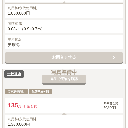
利用料(永代使用料)
1,050,000円
面積/特徴
0.63㎡（0.9×0.7m）
空き状況
要確認
お問合せする
写真準備中
一般墓地
見学で実物を確認
ご家族様向け
生前申込可能
年間管理費
135
万円
+墓石代
16,000円
利用料(永代使用料)
1,350,000円