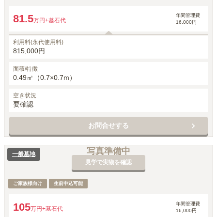
年間管理費
81.5
万円
+墓石代
16,000円
利用料(永代使用料)
815,000円
面積/特徴
0.49㎡（0.7×0.7m）
空き状況
要確認
お問合せする
写真準備中
一般墓地
見学で実物を確認
ご家族様向け
生前申込可能
年間管理費
105
万円
+墓石代
16,000円