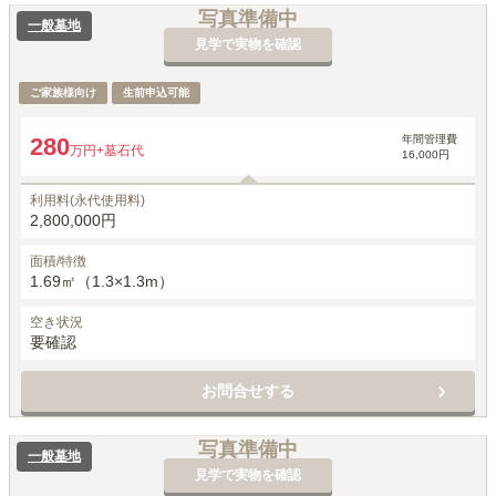
写真準備中
一般墓地
見学で実物を確認
ご家族様向け
生前申込可能
年間管理費
280
万円
+墓石代
16,000円
利用料(永代使用料)
2,800,000円
面積/特徴
1.69㎡（1.3×1.3m）
空き状況
要確認
お問合せする
写真準備中
一般墓地
見学で実物を確認