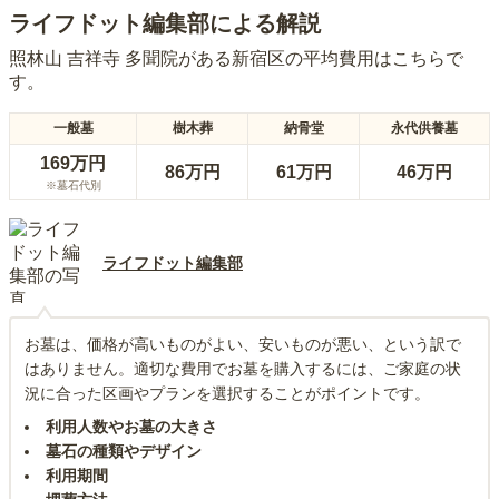
ライフドット編集部による解説
照林山 吉祥寺 多聞院
がある
新宿区
の平均費用はこちらで
す。
一般墓
樹木葬
納骨堂
永代供養墓
169万円
86万円
61万円
46万円
※墓石代別
ライフドット編集部
お墓は、価格が高いものがよい、安いものが悪い、という訳で
はありません。適切な費用でお墓を購入するには、ご家庭の状
況に合った区画やプランを選択することがポイントです。
利用人数やお墓の大きさ
墓石の種類やデザイン
利用期間