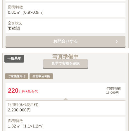
面積/特徴
0.81㎡（0.9×0.9m）
空き状況
要確認
お問合せする
写真準備中
一般墓地
見学で実物を確認
ご家族様向け
生前申込可能
年間管理費
220
万円
+墓石代
16,000円
利用料(永代使用料)
2,200,000円
面積/特徴
1.32㎡（1.1×1.2m）