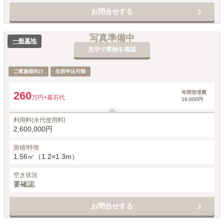
お問合せする
写真準備中
一般墓地
見学で実物を確認
ご家族様向け
生前申込可能
年間管理費
260
万円
+墓石代
16,000円
利用料(永代使用料)
2,600,000円
面積/特徴
1.56㎡（1.2×1.3m）
空き状況
要確認
お問合せする