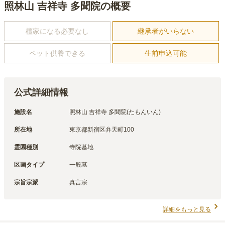
照林山 吉祥寺 多聞院の概要
檀家になる必要なし
継承者がいらない
ペット供養できる
生前申込可能
公式詳細情報
施設名
照林山 吉祥寺 多聞院(たもんいん)
所在地
東京都新宿区弁天町100
霊園種別
寺院墓地
区画タイプ
一般墓
宗旨宗派
真言宗
詳細をもっと見る