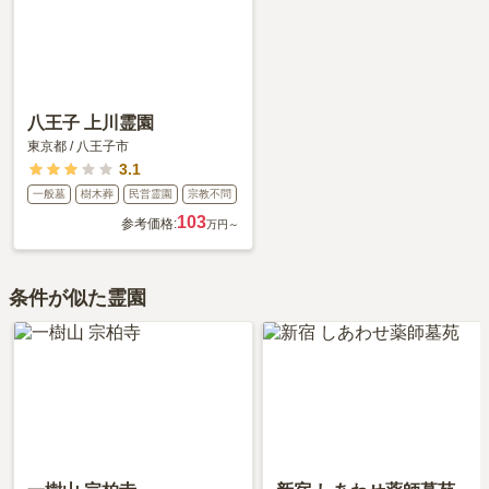
ます。
八王子 上川霊園
東京都
/
八王子市
3.1
一般墓
樹木葬
民営霊園
宗教不問
103
参考価格:
万円～
条件が似た霊園