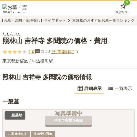
0
検討リスト
【お墓・霊園・墓地探し】ライフドット
東京都のおすすめお墓一覧ランキング
たもんいん
照林山 吉祥寺 多聞院
の価格・費用
霊園詳細
3.6
口コミ
2
件
東京都
新宿区
/
牛込柳町
駅
照林山 吉祥寺 多聞院の価格情報
詳細表示
一覧表示
一般墓
写真準備中
一般墓地
見学で実物を確認
ご家族様向け
生前申込可能