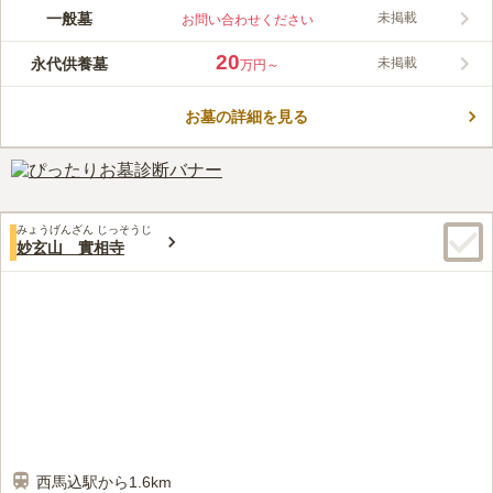
700年以上の歴史がある善慶寺は、山門をくぐると静寂な境内に
一般墓
未掲載
お問い合わせください
豊かな自然があふれています。毎年蛍を鑑賞できる安らぎの場所
として開放されており、墓所内も落ち着いてます。敷地内には、
20
永代供養墓
未掲載
万円～
ペット供養塔もあるため、大切なペットと同じ空間に眠ることが
コメントの続きを読む
可能です。
お墓の詳細を見る
口コミ評価
この霊園はまだ誰からも評価されていません。
みょうげんざん じっそうじ
妙玄山 實相寺
西馬込駅から1.6km