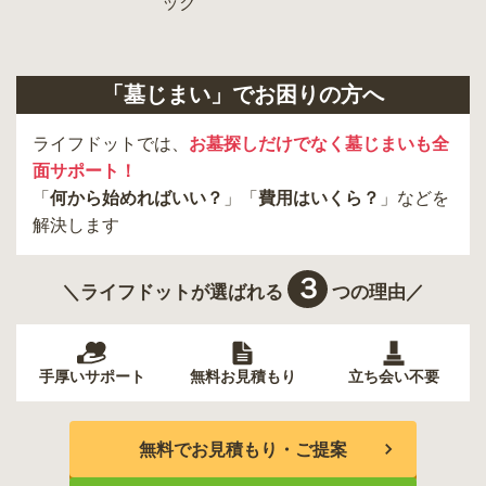
羽村市
昭島市
あきる野市
青梅市
日野市
八王子市
大田区
中央区
多摩市
千代田区
調布市
足立区
「墓じまい」でお困りの方へ
東久留米市
葛飾区
墨田区
杉並区
新宿区
稲城市
板橋区
ライフドットでは、
お墓探しだけでなく墓じまいも全
面サポート！
「
何から始めればいい？
」「
費用はいくら？
」などを
解決します
３
＼ライフドットが選ばれる
つの理由／
手厚いサポート
無料お見積もり
立ち会い不要
無料でお見積もり・ご提案