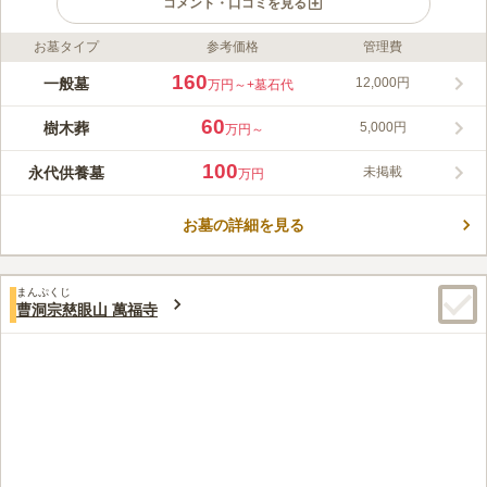
コメント・口コミを見る
お墓タイプ
参考価格
管理費
ライフドット編集部のコメント
池上本門寺は、東京都大田区にある日蓮宗の大本山です。日蓮宗
160
一般墓
12,000円
万円～
+墓石代
七大本山の一つで、山号を長栄山、院号を大国院、寺号を本門寺
とし、古くより由緒ある寺院です。日蓮宗の14ある霊跡寺院の一
60
樹木葬
5,000円
万円～
つにもなっています。重要文化財の五重塔なども有名で、この塔
コメントの続きを読む
は関東に現存している幕末以前の4つの五重塔のうち、一番古い
100
永代供養墓
未掲載
万円
ものです。
口コミ評価
3.9
みんなの評価
口コミ
9
件
お墓の詳細を見る
周辺の環境はいつも手入れがされていてとてもきれいで満足して
50代
男性
います。春には桜が一面に咲いてとてもきれいです。
口コミの続きを読む
まんぷくじ
曹洞宗慈眼山 萬福寺