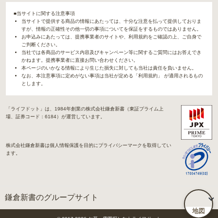
■当サイトに関する注意事項
当サイトで提供する商品の情報にあたっては、十分な注意を払って提供しておりま
すが、情報の正確性その他一切の事項についてを保証をするものではありません。
お申込みにあたっては、提携事業者のサイトや、利用規約をご確認の上、ご自身で
ご判断ください。
当社では各商品のサービス内容及びキャンペーン等に関するご質問にはお答えでき
かねます。提携事業者に直接お問い合わせください。
本ページのいかなる情報により生じた損失に対しても当社は責任を負いません。
なお、本注意事項に定めがない事項は当社が定める「利用規約」 が適用されるもの
とします。
「ライフドット」は、1984年創業の株式会社鎌倉新書（東証プライム上
場、証券コード：6184）が運営しています。
株式会社鎌倉新書は個人情報保護を目的にプライバシーマークを取得してい
ます。
鎌倉新書のグループサイト
地図
「Life.（ライフドット）」関連サイト