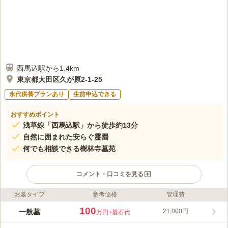
西馬込駅から1.4km
東京都大田区久が原2-1-25
永代供養プランあり
生前申込できる
おすすめポイント
浅草線「西馬込駅」から徒歩約13分
自然に囲まれた安らぐ霊園
何でも相談できる樹林寺墓苑
コメント・口コミを見る
お墓タイプ
参考価格
管理費
ライフドット編集部のコメント
樹林寺墓苑は、開山詮了院日義が寛永5年（1628）没であること
100
一般墓
21,000円
万円
+墓石代
から、この頃の創建と考えられています。浅草線「西馬込駅」か
ら徒歩13分、東急池上線「久が原駅」1番出口から徒歩約15分、