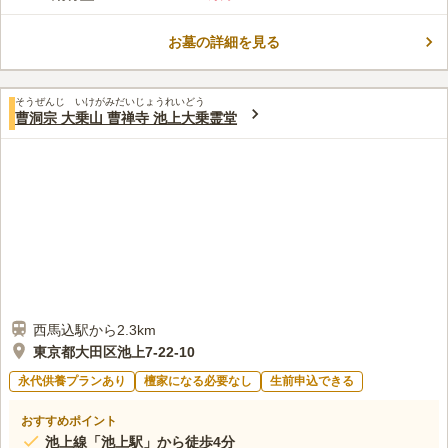
た曹禅寺の境内では、「水子地蔵」に開眼供養と水子供養を行い
水子の魂が成仏できるよう大切に供養しています。 東急池上線
お墓の詳細を見る
「池上駅」から徒歩約6分,東急多摩川線「矢口渡駅」から徒歩約
コメントの続きを読む
10分とアクセス抜群です。 施設内には法要施設、会食施設が完
備されているため、行事を執り行うことができます。
口コミ評価
そうぜんじ いけがみだいじょうれいどう
3.4
みんなの評価
口コミ
4
件
曹洞宗 大乗山 曹禅寺 池上大乗霊堂
お墓までの道のりにお店はコンビニエンスストア1店舗しかな
50代
男性
い。仏花にしろお供え物は事前に準備をする必要があります。
口コミの続きを読む
西馬込駅から2.3km
東京都大田区池上7-22-10
永代供養プランあり
檀家になる必要なし
生前申込できる
おすすめポイント
池上線「池上駅」から徒歩4分