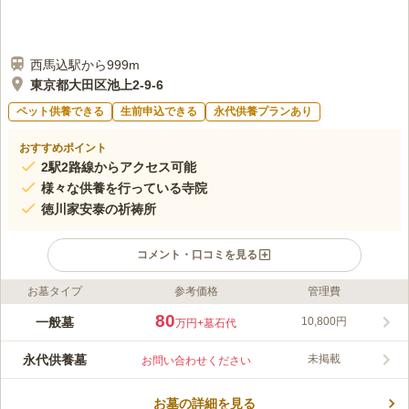
西馬込駅から999m
東京都大田区池上2-9-6
ペット供養できる
生前申込できる
永代供養プランあり
おすすめポイント
2駅2路線からアクセス可能
様々な供養を行っている寺院
徳川家安泰の祈祷所
コメント・口コミを見る
お墓タイプ
参考価格
管理費
ライフドット編集部のコメント
真性寺は、微妙山真性寺と号し、創立は寛永2年（1625）、心性
80
一般墓
10,800円
万円
+墓石代
院日遠上人が開山となりました。もとは港区麻布今井町にありま
したが、空襲で堂宇は焼失してしまったため、昭和27年
永代供養墓
未掲載
お問い合わせください
（1952）に現在地へ移転しました。幸いにして戦火を免れた、
コメントの続きを読む
古色の日蓮聖人像と帝釈天像は、13代将軍徳川家定の侍医佐竹文
好の屋敷にあったもので、「麻布の帝釈天」と称されて縁日の市
お墓の詳細を見る