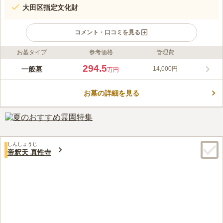
大田区指定文化財
コメント・口コミを見る
お墓タイプ
参考価格
管理費
ライフドット編集部のコメント
「西馬込駅」から徒歩圏内、バスでも行けうるアクセス良好な霊
294.5
一般墓
14,000円
万円
園です。長遠寺は、海岳山大乗院長遠寺といい、真言宗智山派
(総本山京都東山智積院)に属しています。現在内陣に合祀してあ
お墓の詳細を見る
る十一面観音は、もとは上大崎六軒茶屋光雲寺の本尊で、神亀元
コメントの続きを読む
年(724年)６月17日、行基菩薩が信州戸隠山の山中で霊感によっ
て一刀三礼して刻まれたと伝えられています。俗に鎌作観音と呼
口コミ評価
ばれ、現在、大田区指定文化財となっています。
この霊園はまだ誰からも評価されていません。
しんしょうじ
帝釈天 真性寺