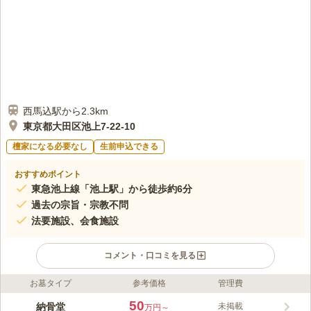
西馬込駅から2.3km
東京都大田区池上7-22-10
檀家になる必要なし
生前申込できる
おすすめポイント
東急池上線「池上駅」から徒歩約6分
過去の宗旨・宗教不問
法要施設、会食施設
コメント・口コミを見る
お墓タイプ
参考価格
管理費
ライフドット編集部のコメント
一般墓所と、納骨堂形態の「大乗霊堂」が完備されています。ま
50
納骨堂
未掲載
万円～