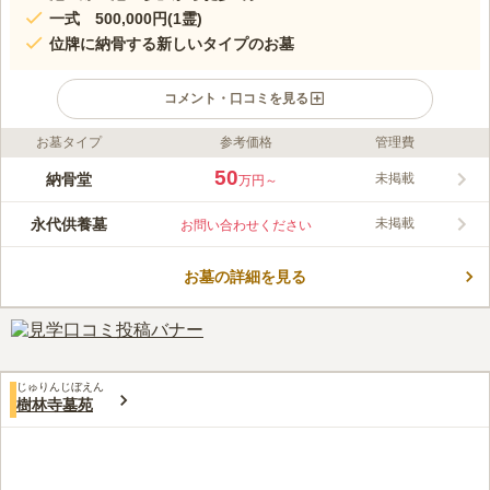
一式 500,000円(1霊)
位牌に納骨する新しいタイプのお墓
コメント・口コミを見る
お墓タイプ
参考価格
管理費
ライフドット編集部のコメント
人を幸せな気分にさせてくれる池上七福神の布袋様で知られる崇
50
納骨堂
未掲載
万円～
禅寺内にある霊堂です。料金設定がシンプルでわかりやすいのも
魅力の一つです。 遺骨の一部を位牌に納骨するという珍しく、
永代供養墓
未掲載
お問い合わせください
新しいスタイルを提供しています。33回忌の供養後は合同供養塔
コメントの続きを読む
に納骨され、永代供養されるので、後継者がいない方でも安心し
て利用することできます。
お墓の詳細を見る
口コミ評価
この霊園はまだ誰からも評価されていません。
じゅりんじぼえん
樹林寺墓苑