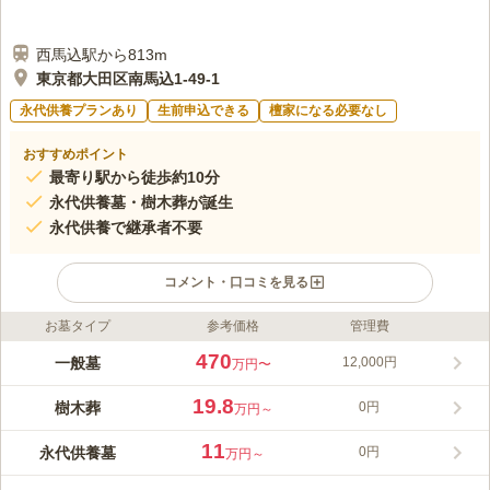
西馬込駅から813m
東京都大田区南馬込1-49-1
永代供養プランあり
生前申込できる
檀家になる必要なし
おすすめポイント
最寄り駅から徒歩約10分
永代供養墓・樹木葬が誕生
永代供養で継承者不要
コメント・口コミを見る
お墓タイプ
参考価格
管理費
ライフドット編集部のコメント
800年の歴史を持つ福称寺は鎌倉時代に創建された歴史由緒があ
470
一般墓
12,000円
万円〜
る古刹です。院内には、江戸幕府の棟梁を勤めた木原義久の墓が
あります。現存する建築物はすべて国宝・重要文化財になってい
19.8
樹木葬
0円
万円～
ます。また、山門以外にも無量門、鐘楼門と2つの門があり、本
コメントの続きを読む
堂以外にも洗心閣、閻魔堂、摩尼輪堂など見どころがたくさんあ
11
永代供養墓
0円
万円～
りお参り後の散策も楽しめます。2024年10月に新しく永代供養
口コミ評価
墓・樹木葬がオープンしました。幅広いプランからご希望に合っ
みんなの評価
口コミ
8
件