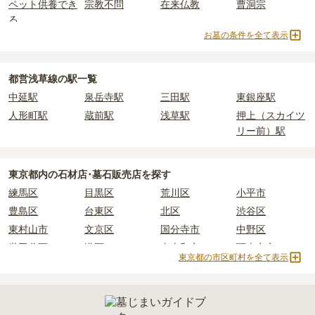
め、事前の確認が重要です。
ペット供養でき
宗教不問
在来仏教
曹洞宗
・
納骨式の費用
：お墓に遺骨を納める儀式のための費用。僧侶に渡
契約条件の詳細は、各霊園のページをご確認いただくか、資料請求
る
すお布施、会食などの費用がかかります。
よりお問い合わせください。
お墓の条件を全て表示
・
年間管理費
：お墓の管理費。契約後、毎年発生するケースがあり
真言宗
日蓮宗
天台宗
樹木葬
ます。
納骨堂
永代供養墓
民営霊園
寺院墓地
1人用区画あり
2人用区画あり
3人用区画あり
都営浅草線の駅一覧
正確な費用は、区画や石材の選び方によって大きく変わるため、見
中延駅
泉岳寺駅
三田駅
東銀座駅
積もりを取るまで確定しません。
現地見学では、担当者に「提示金額以外にかかる費用はないか」を
人形町駅
蔵前駅
浅草駅
押上（スカイツ
必ず確認することをおすすめします。
リー前）駅
現地への見学が難しい場合は、資料請求でも各霊園の詳しい料金案
内を取り寄せることができます。
東京都
内の石材店･墓石販売店を探す
練馬区
目黒区
荒川区
小平市
豊島区
台東区
北区
渋谷区
東村山市
文京区
国分寺市
中野区
世田谷区
港区
東大和市
西東京市
東京都の市区町村を全て表示
立川市
奥多摩町
瑞穂町
江東区
小金井市
日の出町
品川区
三鷹市
狛江市
町田市
府中市
江戸川区