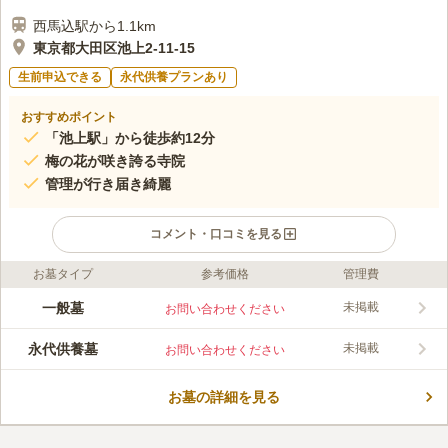
西馬込駅から1.1km
東京都大田区池上2-11-15
生前申込できる
永代供養プランあり
おすすめポイント
「池上駅」から徒歩約12分
梅の花が咲き誇る寺院
管理が行き届き綺麗
コメント・口コミを見る
お墓タイプ
参考価格
管理費
ライフドット編集部のコメント
南之院は、東京都大田区に位置し、700年以上の長い歴史がある
一般墓
未掲載
お問い合わせください
日蓮宗の寺院です。 弘安5年（1282年）に、日蓮聖人の直弟子で
ある日昭聖人の庵室として開創されました。 東急池上線「池上
永代供養墓
未掲載
お問い合わせください
駅」から徒歩10分とアクセス良好です。駐車場が完備されている
コメントの続きを読む
ので、遠方からでも車でアクセスできます。 境内はとても綺麗
にされているので、心静かにゆっくりと故人を偲ぶことができる
お墓の詳細を見る
口コミ評価
環境です。
この霊園はまだ誰からも評価されていません。