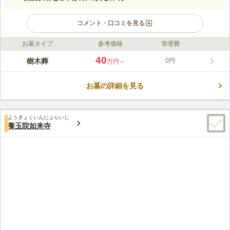
コメント・口コミを見る
お墓タイプ
参考価格
管理費
ライフドット編集部のコメント
池上本門寺山内に開苑した「池上いつくしみ霊苑」は、宗旨宗派
40
樹木葬
0円
万円～
を問わず利用できる永代供養付き庭苑墓です。仁王門と五重塔の
中ほどに位置し、一区画にご家族で安置でき、維持費の負担がな
お墓の詳細を見る
い明瞭なプランをご用意しています。お申込みから50年間は個別
コメントの続きを読む
にお参りでき、期間満了後は宗教法人本成院が責任をもって永代
供養いたします。 本成院は弘安5年、日蓮聖人の直弟子・日向聖
口コミ評価
人の庵室として開創された由緒ある寺院で、火災や移転を経て享
ようぎょくいんにょらいじ
3.3
みんなの評価
口コミ
1
件
養玉院如来寺
保年間に現在地へ再建されました。長い歴史に支えられた確かな
池上・本門寺の駐車場から来れるので、スムーズで良かった。
60代
男性
管理体制のもと、霊苑は将来まで安心の供養をご提供いたしま
歩きの場合は、駅からの距離はあるが、階段の横の建物からエレベータで
す。
階段を使わなくても上がれそうである。
口コミの続きを読む