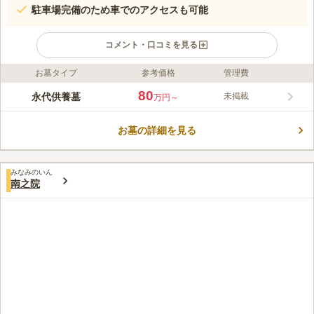
駐車場完備のため車でのアクセスも可能
コメント・口コミを見る
お墓タイプ
参考価格
管理費
ライフドット編集部のコメント
久遠林は、日蓮宗の照栄院が運営しています。1,146平方メート
80
永代供養墓
未掲載
万円～
ルの独立した敷地にあります。 東急池上線「池上駅」から徒歩9
分ほどでアクセスできます。駐車場もあるので、車でのお参りも
お墓の詳細を見る
可能です。 個人会員制です。会員になるには、80万円が必要で
コメントの続きを読む
すが、 これには、戒名、入林式（戒名授与式）、納骨、納骨
式、墓銘碑彫刻、五十年忌、永代供養、永代管理の全てが含まれ
口コミ評価
ています。
みなみのいん
この霊園はまだ誰からも評価されていません。
南之院