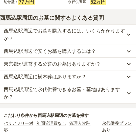
77万円
52万円
納骨堂：
永代供養墓：
西馬込駅周辺のお墓に関するよくある質問
西馬込駅周辺でお墓を購入するには、いくらかかります
か？
西馬込駅周辺で安くお墓を購入するには？
西馬込駅周辺
での購入費用の目安は、
一般墓が約391万円、樹木葬
が約84万円、納骨堂が約77万円、永代供養墓が約52万円
です。
東京都が運営する公営のお墓はありますか？
西馬込駅周辺
で一番安価な
お墓
は、
曹洞宗慈眼山 萬福寺
の
永代供養
一般墓を建てる場合は、「永代使用料（土地代）」と「墓石代」の
墓
で、
11万円
からお求めいただけます。
2つが主な費用となります。
西馬込駅周辺に樹木葬はありますか？
西馬込駅周辺
には、公営の霊園の掲載がありません。
一般的に最も費用を抑えられるのは、他の方のご遺骨と一緒に埋葬
西馬込駅周辺
の一般墓の永代使用料の平均は
224万円
で、墓石代は
一方で、
東京都
内には、県または市区町村が運営する公営の霊園が
する
「合祀墓（ごうしぼ）」
と呼ばれるタイプです。個別のお墓に
東京都の平均
166.9万円
です。いずれも区画の広さや墓石の大き
西馬込駅周辺で永代供養できるお墓・墓地はあります
西馬込駅周辺
には、
3
件の樹木葬があります。
16
件あります。
比べて省スペースで管理の手間がかからないため、費用が安く設定
さ・素材によって変わります。
詳しくは、
西馬込駅周辺
の樹木葬の一覧
をご覧ください。
か？
されています。
樹木葬・納骨堂・永代供養墓は、基本的に墓石代がかからず、永代
公営霊園は民営の霊園と異なり、契約にあたって応募資格が設けら
価格の目安は、1名あたり5万円〜30万円程度です。
使用料のみかかります。
西馬込駅周辺
には、永代供養できるお墓・墓地が
12
件あります。
れているケースがほとんどです。
こだわり条件から
西馬込駅周辺
のお墓を探す
詳しくは、
西馬込駅周辺
の永代供養の一覧
をご覧ください。
主な条件として、遺骨がすでにある、該当の市区町村に一定年数以
西馬込駅周辺
で安価なお墓を探したい場合は、
価格の安い順
で並び
なお、お墓によっては以下の費用が別途かかる場合があります。
バリアフリー対
年間管理費なし
管理人常駐
永代供養プラン
上住んでいるなどが挙げられます。
替えてお墓を探すのがおすすめです。
・
開眼法要の費用
：お墓を新しく建てた際に行う儀式のための費
応
あり
条件を満たさない場合は、申し込み自体ができないことも多いた
用。僧侶に渡すお布施がかかります。