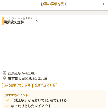
お墓の詳細を見る
東急池上線「御嶽山駅」から徒歩約16分とアクセス抜群の霊園で
コメントの続きを読む
す。人との出会いを大切にすることがモットーの樹林寺墓苑は、
気軽に何でも相談できる親しみやすさから地域住民に愛されてい
口コミ評価
ます。
しょうえいいんくおんりん
この霊園はまだ誰からも評価されていません。
照栄院久遠林
西馬込駅から1.6km
東京都大田区池上1-31-10
永代供養プランあり
生前申込できる
おすすめポイント
「池上駅」から歩いて9分程で行ける
ゆったりとしたレイアウト