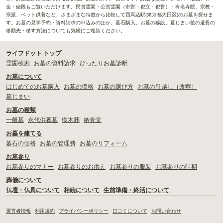
金・値段もご覧いただけます。民営霊園・公営霊園（市営・都立・都営）・有名寺院、宗教・
宗派、ペット供養など、さまざまな特徴から比較して西馬込駅(東京都大田区)のお墓を探せま
す。お墓の見学予約・資料請求の申込みのほか、墓石購入、お墓の移設、墓じまい後の遺骨の
移動先・移す方法についても気軽にご相談ください。
ライフドット トップ
霊園検索
お墓の資料請求
ぴったりお墓診断
お墓について
はじめてのお墓購入
お墓の価格
お墓の選び方
お墓の引越し（改葬）
墓じまい
お墓の種類
一般墓
永代供養墓
樹木葬
納骨堂
お墓を建てる
墓石の価格
お墓の管理費
お墓のリフォーム
お墓参り
お墓参りのマナー
お墓参りのお供え
お墓参りの服装
お墓参りの時期
葬儀について
仏壇・仏具について
相続について
生前準備・終活について
運営者情報
利用規約
プライバシーポリシー
口コミについて
お問い合わせ