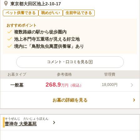
東京都大田区池上2-10-17
ペット供養できる
眺めがいい
生前申込できる
おすすめポイント
複数路線の駅から徒歩圏内
池上本門寺五重塔が見える好立地
境内に「鳥獣魚虫萬霊供養塚」あり
コメント・口コミを見る
お墓タイプ
参考価格
管理費
ライフドット編集部のコメント
妙玄山 實相寺は、450年以上の長い歴史を持つ日蓮宗の寺院墓地
268.9
一般墓
18,000円
万円（税込）
です。「学びの場」「交流の場」という本来の寺の役割を大切に
し、現在も伝統文化やコンサート鑑賞などを定期的に開催してい
お墓の詳細を見る
ます。實相寺は閑静で落ち着いた雰囲気ながらも人が行き交う親
コメントの続きを読む
しまれたお寺なので、お墓に入った後も寂しくありません。大田
区管理の区立公園「池上梅園」に隣接しており、お参り前後のお
口コミ評価
散歩も楽しめます。
そうぜんじ だいじょうぼえん
この霊園はまだ誰からも評価されていません。
曹禅寺 大乗墓苑