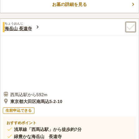
3.6
たものをお選びいただけます。
お墓の詳細を見る
閑静な住宅地の中にあり、馬込文士村が近隣にあります。日当た
60代
男性
り良い丘の斜面に墓地がありますので周辺環境は抜群です。
口コミの続きを読む
ちょうおんじ
海岳山 長遠寺
西馬込駅から592m
東京都大田区南馬込5-2-10
生前申込できる
おすすめポイント
浅草線「西馬込駅」から徒歩約7分
緑豊かな海岳山 長遠寺