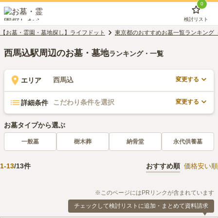
0
検討リスト
【お墓・霊園・墓地探し】ライフドット
東京都のおすすめお墓一覧ランキング
西馬込駅周辺のお墓・墓地
ランキング・一覧
変更する
西馬込
エリア
変更する
こだわり条件を選択
詳細条件
お墓タイプから選ぶ
一般墓
樹木葬
納骨堂
永代供養墓
1
-
13
/
13
件
おすすめ順
価格安い順
※このページにはPRリンクが含まれています
チェックして検討リストに追加・まとめて資料請求