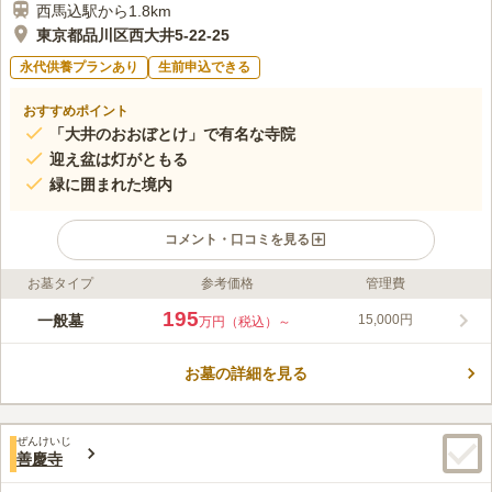
西馬込駅から1.8km
東京都品川区西大井5-22-25
永代供養プランあり
生前申込できる
おすすめポイント
「大井のおおぼとけ」で有名な寺院
迎え盆は灯がともる
緑に囲まれた境内
コメント・口コミを見る
お墓タイプ
参考価格
管理費
ライフドット編集部のコメント
如来寺は寛永年間、木喰但唱上人が芝高輪に創建しました。五智
195
一般墓
15,000円
万円（税込）～
如来を安置し、「芝の大仏」と称されました。1908年現在地へ
移転、高取藩主植村家の菩提寺で歴代の墓域があります。 養玉
お墓の詳細を見る
院は1635年、寛永寺塔頭三明院を前身とし、天海僧正の弟子が
コメントの続きを読む
創建しました。1698年、養玉院と改称、対馬藩主宗家の菩提寺
となりました。その後、1923年に両寺が合併し現在に至りま
口コミ評価
す。
ぜんけいじ
この霊園はまだ誰からも評価されていません。
善慶寺