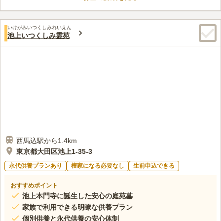
口コミ評価
が立ち賑わったといわれています。現在も庚申の祭日には、法
この霊園はまだ誰からも評価されていません。
要、法話、ご祈祷が行われております。
いけがみいつくしみれいえん
池上いつくしみ霊苑
西馬込駅から1.4km
東京都大田区池上1-35-3
永代供養プランあり
檀家になる必要なし
生前申込できる
おすすめポイント
池上本門寺に誕生した安心の庭苑墓
家族で利用できる明瞭な供養プラン
個別供養と永代供養の安心体制