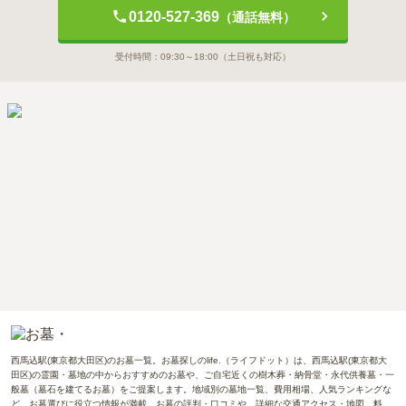
0120-527-369
（通話無料）
受付時間：
09:30～18:00
（土日祝も対応）
西馬込駅(東京都大田区)のお墓一覧。お墓探しのlife.（ライフドット）は、西馬込駅(東京都大
田区)の霊園・墓地の中からおすすめのお墓や、ご自宅近くの樹木葬・納骨堂・永代供養墓・一
般墓（墓石を建てるお墓）をご提案します。地域別の墓地一覧、費用相場、人気ランキングな
ど、お墓選びに役立つ情報が満載。お墓の評判・口コミや、詳細な交通アクセス・地図、料